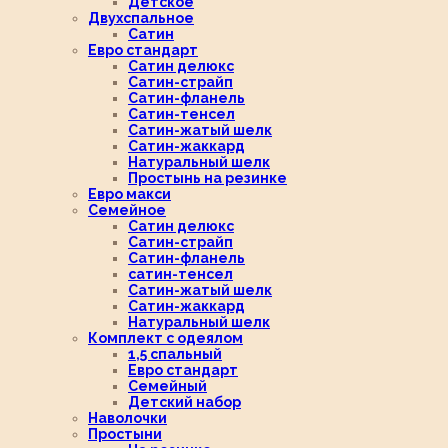
Детское
Двухспальное
Сатин
Евро стандарт
Сатин делюкс
Сатин-страйп
Сатин-фланель
Сатин-тенсел
Сатин-жатый шелк
Сатин-жаккард
Натуральный шелк
Простынь на резинке
Евро макси
Семейное
Сатин делюкс
Сатин-страйп
Сатин-фланель
сатин-тенсел
Сатин-жатый шелк
Сатин-жаккард
Натуральный шелк
Комплект с одеялом
1,5 спальный
Евро стандарт
Семейный
Детский набор
Наволочки
Простыни