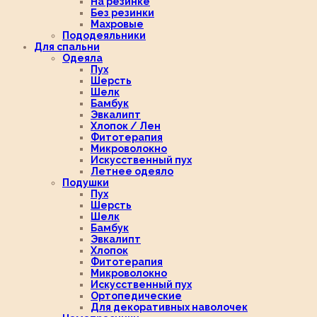
На резинке
Без резинки
Махровые
Пододеяльники
Для спальни
Одеяла
Пух
Шерсть
Шелк
Бамбук
Эвкалипт
Хлопок / Лен
Фитотерапия
Микроволокно
Искусственный пух
Летнее одеяло
Подушки
Пух
Шерсть
Шелк
Бамбук
Эвкалипт
Хлопок
Фитотерапия
Микроволокно
Искусственный пух
Ортопедические
Для декоративных наволочек