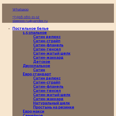
Пн-Вс с 10:00 до 19:00
Whatsapp
+7-916-160-11-12
sleeppp.ru@yandex.ru
Постельное белье
1,5 спальное
Сатин делюкс
Сатин-страйп
Сатин-фланель
Сатин-тенсел
Сатин-жатый шелк
Сатин-жаккард
Детское
Двухспальное
Сатин
Евро стандарт
Сатин делюкс
Сатин-страйп
Сатин-фланель
Сатин-тенсел
Сатин-жатый шелк
Сатин-жаккард
Натуральный шелк
Простынь на резинке
Евро макси
Семейное