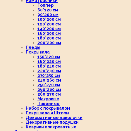
Наматрасники
Топпер
60*120 см
90*200 см
100*200 см
120*200 см
140*200 см
160*200 см
180*200 см
200*200 см
Пледы
Покрывала
150*220 см
160*220 см
180*240 см
220*240 см
230*250 см
240*260 см
250*270 см
260*260 см
260*270 см
Махровые
Пикейные
Набор с покрывалом
Покрывала и Шторы
Декоративные наволочки
Декоративные подушки
Коврики прикроватные