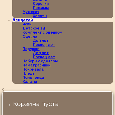
Сорочки
Пижамы
Мужская
Халаты
Для детей
Ясли
Детское 1,5
Комплект с одеялом
Одеяла
До 3 лет
После 3 лет
Подушки
До 3 лет
После 3 лет
Наборы с одеялом
Наматрасники
Покрывала
Пледы
Полотенца
Халаты
0
Корзина пуста