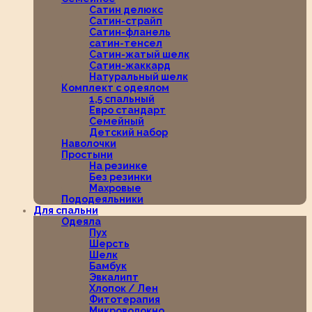
Сатин делюкс
Сатин-страйп
Сатин-фланель
сатин-тенсел
Сатин-жатый шелк
Сатин-жаккард
Натуральный шелк
Комплект с одеялом
1,5 спальный
Евро стандарт
Семейный
Детский набор
Наволочки
Простыни
На резинке
Без резинки
Махровые
Пододеяльники
Для спальни
Одеяла
Пух
Шерсть
Шелк
Бамбук
Эвкалипт
Хлопок / Лен
Фитотерапия
Микроволокно