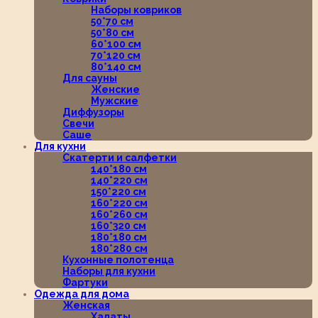
Наборы ковриков
50*70 см
50*80 см
60*100 см
70*120 см
80*140 см
Для сауны
Женские
Мужские
Диффузоры
Свечи
Саше
Для кухни
Скатерти и салфетки
140*180 см
140*220 см
150*220 см
160*220 см
160*260 см
160*320 см
180*180 см
180*280 см
Кухонные полотенца
Наборы для кухни
Фартуки
Одежда для дома
Женская
Халаты