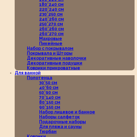
180*240 см
220*240 см
230*250 см
240*260 см
250*270 см
260*260 см
260*270 см
Махровые
Пикейные
Набор с покрывалом
Покрывала и Шторы
Декоративные наволочки
Декоративные подушки
Коврики прикроватные
Для ванной
Полотенца
30*50 см
40*60 см
50*90 см
70*140 см
80*150 см
90*150 см
Набор лицевое и банное
Наборы салфеток
Подарочные наборы
Для пляжа и сауны
Тюрбан
Коврики