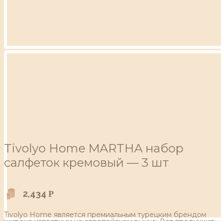
Tivolyo Home MARTHA набор
салфеток кремовый — 3 шт
2,434
Р
Tivolyo Home является премиальным турецким брендом