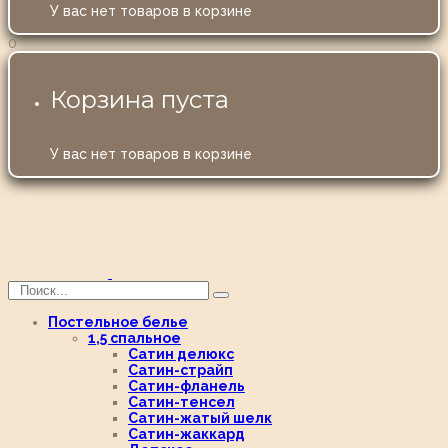
У вас нет товаров в корзине
0
Корзина пуста
У вас нет товаров в корзине
Постельное белье
1,5 спальное
Сатин делюкс
Сатин-страйп
Сатин-фланель
Сатин-тенсел
Сатин-жатый шелк
Сатин-жаккард