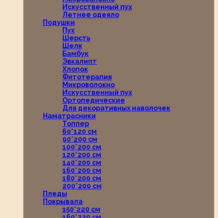
Искусственный пух
Летнее одеяло
Подушки
Пух
Шерсть
Шелк
Бамбук
Эвкалипт
Хлопок
Фитотерапия
Микроволокно
Искусственный пух
Ортопедические
Для декоративных наволочек
Наматрасники
Топпер
60*120 см
90*200 см
100*200 см
120*200 см
140*200 см
160*200 см
180*200 см
200*200 см
Пледы
Покрывала
150*220 см
160*220 см