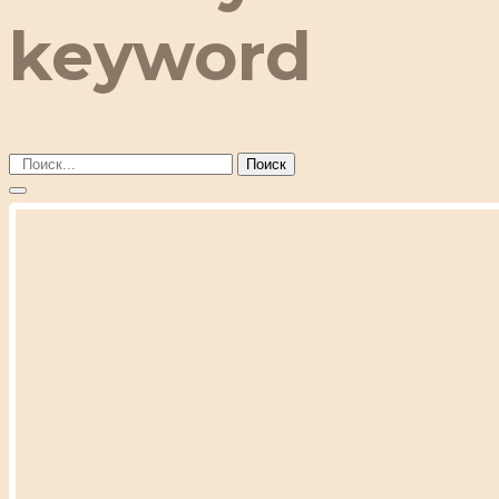
keyword
Поиск