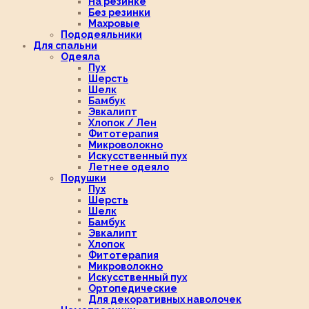
На резинке
Без резинки
Махровые
Пододеяльники
Для спальни
Одеяла
Пух
Шерсть
Шелк
Бамбук
Эвкалипт
Хлопок / Лен
Фитотерапия
Микроволокно
Искусственный пух
Летнее одеяло
Подушки
Пух
Шерсть
Шелк
Бамбук
Эвкалипт
Хлопок
Фитотерапия
Микроволокно
Искусственный пух
Ортопедические
Для декоративных наволочек