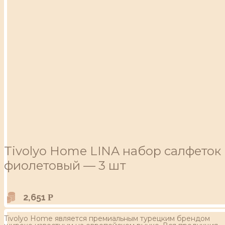
Tivolyo Home LINA набор салфеток
фиолетовый — 3 шт
2,651
Р
Tivolyo Home является премиальным турецким брендом