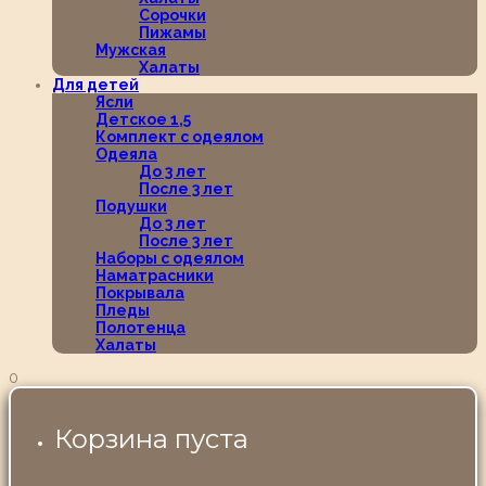
Сорочки
Пижамы
Мужская
Халаты
Для детей
Ясли
Детское 1,5
Комплект с одеялом
Одеяла
До 3 лет
После 3 лет
Подушки
До 3 лет
После 3 лет
Наборы с одеялом
Наматрасники
Покрывала
Пледы
Полотенца
Халаты
0
Корзина пуста