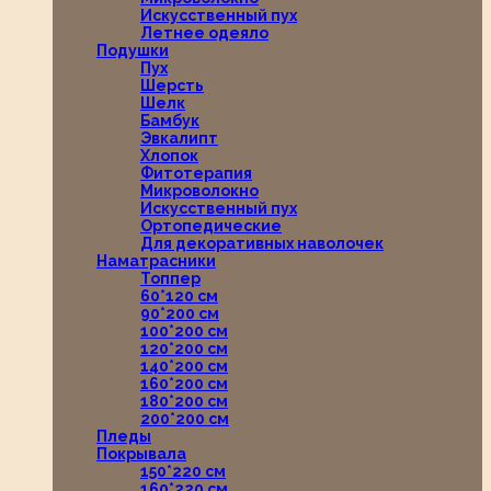
Искусственный пух
Летнее одеяло
Подушки
Пух
Шерсть
Шелк
Бамбук
Эвкалипт
Хлопок
Фитотерапия
Микроволокно
Искусственный пух
Ортопедические
Для декоративных наволочек
Наматрасники
Топпер
60*120 см
90*200 см
100*200 см
120*200 см
140*200 см
160*200 см
180*200 см
200*200 см
Пледы
Покрывала
150*220 см
160*220 см