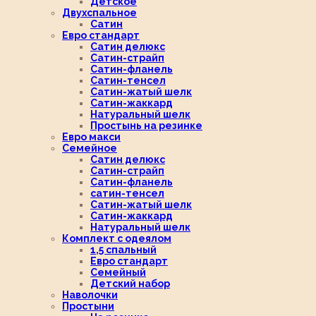
Детское
Двухспальное
Сатин
Евро стандарт
Сатин делюкс
Сатин-страйп
Сатин-фланель
Сатин-тенсел
Сатин-жатый шелк
Сатин-жаккард
Натуральный шелк
Простынь на резинке
Евро макси
Семейное
Сатин делюкс
Сатин-страйп
Сатин-фланель
сатин-тенсел
Сатин-жатый шелк
Сатин-жаккард
Натуральный шелк
Комплект с одеялом
1,5 спальный
Евро стандарт
Семейный
Детский набор
Наволочки
Простыни