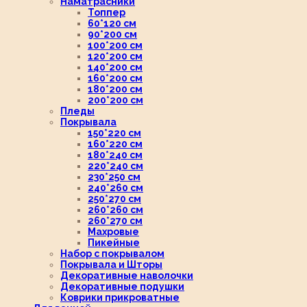
Наматрасники
Топпер
60*120 см
90*200 см
100*200 см
120*200 см
140*200 см
160*200 см
180*200 см
200*200 см
Пледы
Покрывала
150*220 см
160*220 см
180*240 см
220*240 см
230*250 см
240*260 см
250*270 см
260*260 см
260*270 см
Махровые
Пикейные
Набор с покрывалом
Покрывала и Шторы
Декоративные наволочки
Декоративные подушки
Коврики прикроватные