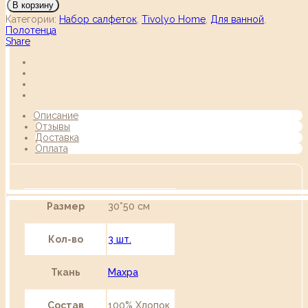
В корзину
Категории:
Набор салфеток
,
Tivolyo Home
,
Для ванной
,
Полотенца
Share
Описание
Отзывы
Доставка
Оплата
Размер
30*50 см
Кол-во
3 шт.
Ткань
Махра
Состав
100% Хлопок