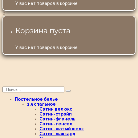
У вас нет товаров в корзине
0
Корзина пуста
У вас нет товаров в корзине
Постельное белье
1,5 спальное
Сатин делюкс
Сатин-страйп
Сатин-фланель
Сатин-тенсел
Сатин-жатый шелк
Сатин-жаккард