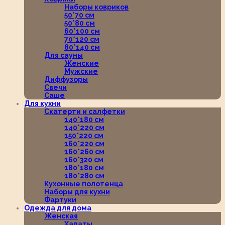
Наборы ковриков
50*70 см
50*80 см
60*100 см
70*120 см
80*140 см
Для сауны
Женские
Мужские
Диффузоры
Свечи
Саше
Для кухни
Скатерти и салфетки
140*180 см
140*220 см
150*220 см
160*220 см
160*260 см
160*320 см
180*180 см
180*280 см
Кухонные полотенца
Наборы для кухни
Фартуки
Одежда для дома
Женская
Халаты