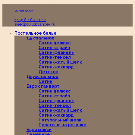
Пн-Вс с 10:00 до 19:00
Whatsapp
+7-916-160-11-12
sleeppp.ru@yandex.ru
Постельное белье
1,5 спальное
Сатин делюкс
Сатин-страйп
Сатин-фланель
Сатин-тенсел
Сатин-жатый шелк
Сатин-жаккард
Детское
Двухспальное
Сатин
Евро стандарт
Сатин делюкс
Сатин-страйп
Сатин-фланель
Сатин-тенсел
Сатин-жатый шелк
Сатин-жаккард
Натуральный шелк
Простынь на резинке
Евро макси
Семейное