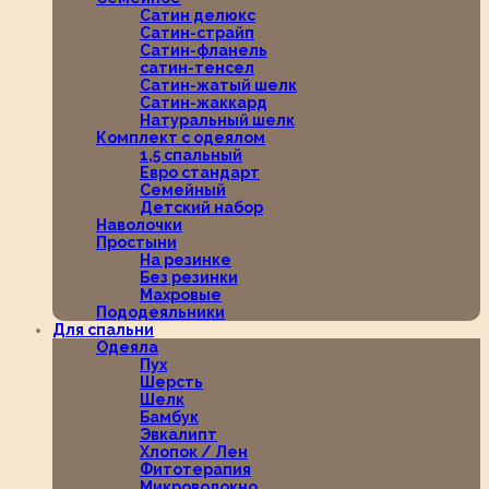
Сатин делюкс
Сатин-страйп
Сатин-фланель
сатин-тенсел
Сатин-жатый шелк
Сатин-жаккард
Натуральный шелк
Комплект с одеялом
1,5 спальный
Евро стандарт
Семейный
Детский набор
Наволочки
Простыни
На резинке
Без резинки
Махровые
Пододеяльники
Для спальни
Одеяла
Пух
Шерсть
Шелк
Бамбук
Эвкалипт
Хлопок / Лен
Фитотерапия
Микроволокно