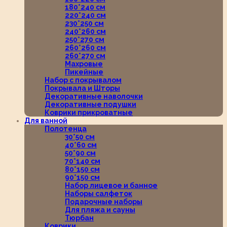
180*240 см
220*240 см
230*250 см
240*260 см
250*270 см
260*260 см
260*270 см
Махровые
Пикейные
Набор с покрывалом
Покрывала и Шторы
Декоративные наволочки
Декоративные подушки
Коврики прикроватные
Для ванной
Полотенца
30*50 см
40*60 см
50*90 см
70*140 см
80*150 см
90*150 см
Набор лицевое и банное
Наборы салфеток
Подарочные наборы
Для пляжа и сауны
Тюрбан
Коврики