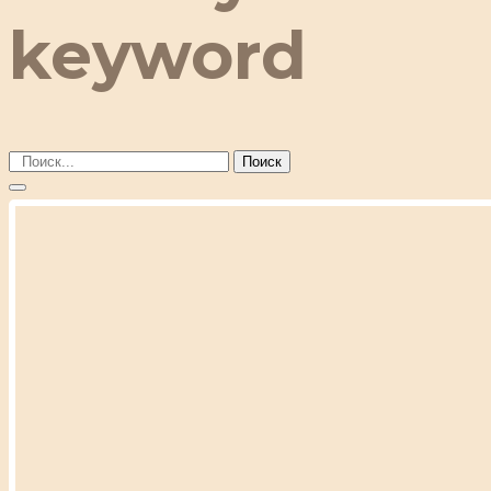
keyword
Поиск