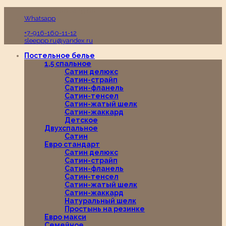
Пн-Вс с 10:00 до 19:00
Whatsapp
+7-916-160-11-12
sleeppp.ru@yandex.ru
Постельное белье
1,5 спальное
Сатин делюкс
Сатин-страйп
Сатин-фланель
Сатин-тенсел
Сатин-жатый шелк
Сатин-жаккард
Детское
Двухспальное
Сатин
Евро стандарт
Сатин делюкс
Сатин-страйп
Сатин-фланель
Сатин-тенсел
Сатин-жатый шелк
Сатин-жаккард
Натуральный шелк
Простынь на резинке
Евро макси
Семейное