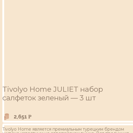
Tivolyo Home JULIET набор
салфеток зеленый — 3 шт
2,651
Р
Tivolyo Home является премиальным турецким брендом