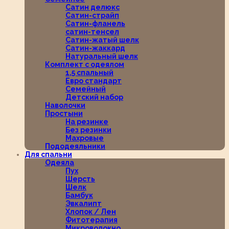
Сатин делюкс
Сатин-страйп
Сатин-фланель
сатин-тенсел
Сатин-жатый шелк
Сатин-жаккард
Натуральный шелк
Комплект с одеялом
1,5 спальный
Евро стандарт
Семейный
Детский набор
Наволочки
Простыни
На резинке
Без резинки
Махровые
Пододеяльники
Для спальни
Одеяла
Пух
Шерсть
Шелк
Бамбук
Эвкалипт
Хлопок / Лен
Фитотерапия
Микроволокно