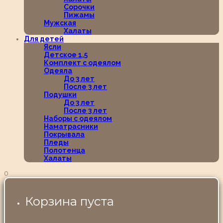
Сорочки
Пижамы
Мужская
Халаты
Для детей
Ясли
Детское 1,5
Комплект с одеялом
Одеяла
До 3 лет
После 3 лет
Подушки
До 3 лет
После 3 лет
Наборы с одеялом
Наматрасники
Покрывала
Пледы
Полотенца
Халаты
0
Корзина пуста