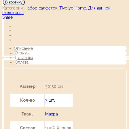
В корзину
Категории:
Набор салфеток
,
Tivolyo Home
,
Для ванной
,
Полотенца
Share
Описание
Отзывы
Доставка
Оплата
Размер
30*50 см
Кол-во
3 шт.
Ткань
Махра
Состав
100% Хлопок