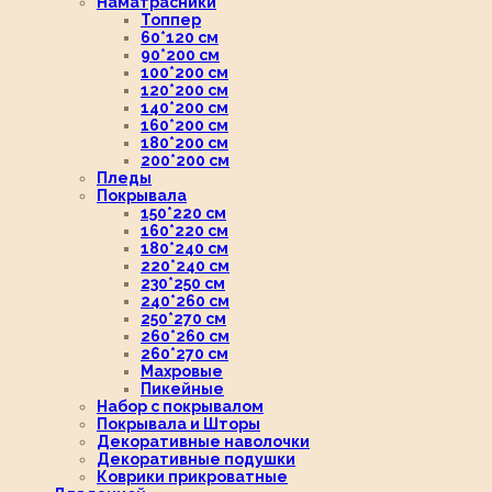
Наматрасники
Топпер
60*120 см
90*200 см
100*200 см
120*200 см
140*200 см
160*200 см
180*200 см
200*200 см
Пледы
Покрывала
150*220 см
160*220 см
180*240 см
220*240 см
230*250 см
240*260 см
250*270 см
260*260 см
260*270 см
Махровые
Пикейные
Набор с покрывалом
Покрывала и Шторы
Декоративные наволочки
Декоративные подушки
Коврики прикроватные