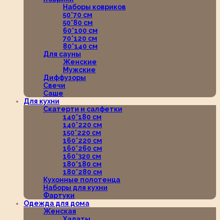
Наборы ковриков
50*70 см
50*80 см
60*100 см
70*120 см
80*140 см
Для сауны
Женские
Мужские
Диффузоры
Свечи
Саше
Для кухни
Скатерти и салфетки
140*180 см
140*220 см
150*220 см
160*220 см
160*260 см
160*320 см
180*180 см
180*280 см
Кухонные полотенца
Наборы для кухни
Фартуки
Одежда для дома
Женская
Халаты