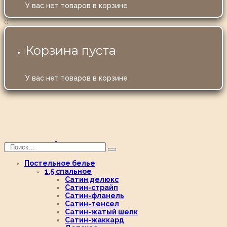
У вас нет товаров в корзине
0
Корзина пуста
У вас нет товаров в корзине
Постельное белье
1,5 спальное
Сатин делюкс
Сатин-страйп
Сатин-фланель
Сатин-тенсел
Сатин-жатый шелк
Сатин-жаккард