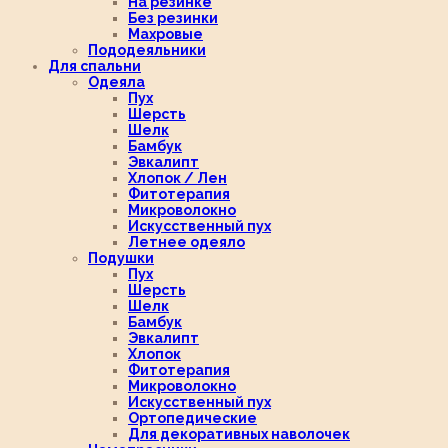
На резинке
Без резинки
Махровые
Пододеяльники
Для спальни
Одеяла
Пух
Шерсть
Шелк
Бамбук
Эвкалипт
Хлопок / Лен
Фитотерапия
Микроволокно
Искусственный пух
Летнее одеяло
Подушки
Пух
Шерсть
Шелк
Бамбук
Эвкалипт
Хлопок
Фитотерапия
Микроволокно
Искусственный пух
Ортопедические
Для декоративных наволочек