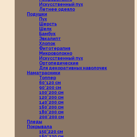
Искусственный пух
Летнее одеяло
Подушки
Пух
Шерсть
Шелк
Бамбук
Эвкалипт
Хлопок
Фитотерапия
Микроволокно
Искусственный пух
Ортопедические
Для декоративных наволочек
Наматрасники
Топпер
60*120 см
90*200 см
100*200 см
120*200 см
140*200 см
160*200 см
180*200 см
200*200 см
Пледы
Покрывала
150*220 см
160*220 см