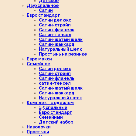
Детское
Двухспальное
Сатин
Евро стандарт
Сатин делюкс
Сатин-страйп
Сатин-фланель
Сатин-тенсел
Сатин-жатый шелк
Сатин-жаккард
Натуральный шелк
Простынь на резинке
Евро макси
Семейное
Сатин делюкс
Сатин-страйп
Сатин-фланель
сатин-тенсел
Сатин-жатый шелк
Сатин-жаккард
Натуральный шелк
Комплект с одеялом
1,5 спальный
Евро стандарт
Семейный
Детский набор
Наволочки
Простыни