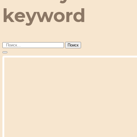
keyword
Поиск