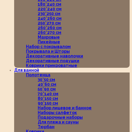
180*240 см
220*240 см
230*250 см
240*260 см
250*270 см
260*260 см
260*270 см
Махровые
Пикейные
Набор с покрывалом
Покрывала и Шторы
Декоративные наволочки
Декоративные подушки
Коврики прикроватные
Для ванной
Полотенца
30*50 см
40*60 см
50*90 см
70*140 см
80*150 см
90*150 см
Набор лицевое и банное
Наборы салфеток
Подарочные наборы
Для пляжа и сауны
Тюрбан
Коврики