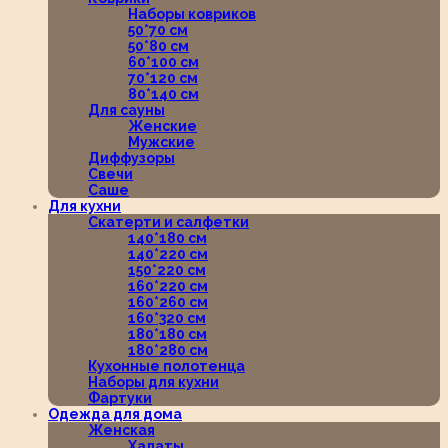
Наборы ковриков
50*70 см
50*80 см
60*100 см
70*120 см
80*140 см
Для сауны
Женские
Мужские
Диффузоры
Свечи
Саше
Для кухни
Скатерти и салфетки
140*180 см
140*220 см
150*220 см
160*220 см
160*260 см
160*320 см
180*180 см
180*280 см
Кухонные полотенца
Наборы для кухни
Фартуки
Одежда для дома
Женская
Халаты