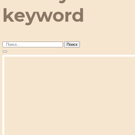
keyword
Поиск