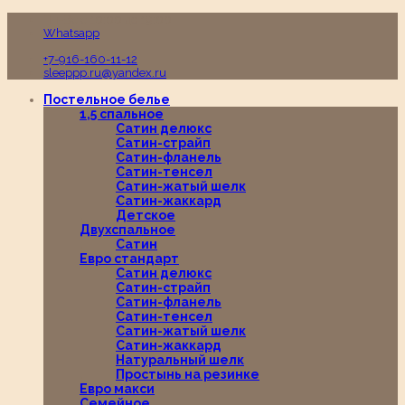
Пн-Вс с 10:00 до 19:00
Whatsapp
+7-916-160-11-12
sleeppp.ru@yandex.ru
Постельное белье
1,5 спальное
Сатин делюкс
Сатин-страйп
Сатин-фланель
Сатин-тенсел
Сатин-жатый шелк
Сатин-жаккард
Детское
Двухспальное
Сатин
Евро стандарт
Сатин делюкс
Сатин-страйп
Сатин-фланель
Сатин-тенсел
Сатин-жатый шелк
Сатин-жаккард
Натуральный шелк
Простынь на резинке
Евро макси
Семейное