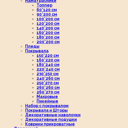
Наматрасники
Топпер
60*120 см
90*200 см
100*200 см
120*200 см
140*200 см
160*200 см
180*200 см
200*200 см
Пледы
Покрывала
150*220 см
160*220 см
180*240 см
220*240 см
230*250 см
240*260 см
250*270 см
260*260 см
260*270 см
Махровые
Пикейные
Набор с покрывалом
Покрывала и Шторы
Декоративные наволочки
Декоративные подушки
Коврики прикроватные