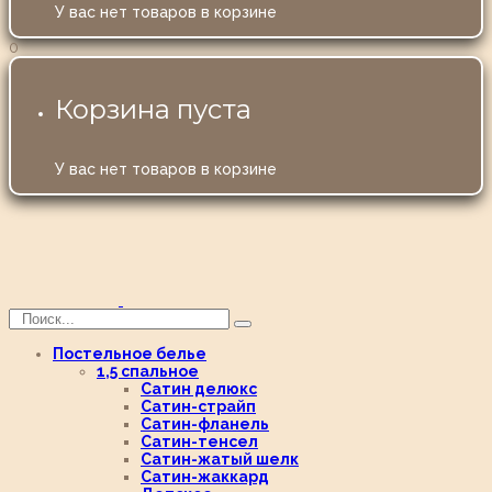
У вас нет товаров в корзине
0
Корзина пуста
У вас нет товаров в корзине
Постельное белье
1,5 спальное
Сатин делюкс
Сатин-страйп
Сатин-фланель
Сатин-тенсел
Сатин-жатый шелк
Сатин-жаккард