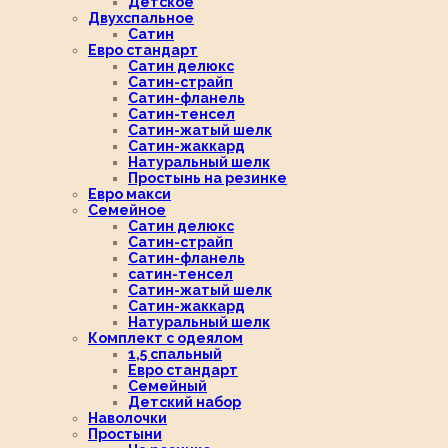
Детское
Двухспальное
Сатин
Евро стандарт
Сатин делюкс
Сатин-страйп
Сатин-фланель
Сатин-тенсел
Сатин-жатый шелк
Сатин-жаккард
Натуральный шелк
Простынь на резинке
Евро макси
Семейное
Сатин делюкс
Сатин-страйп
Сатин-фланель
сатин-тенсел
Сатин-жатый шелк
Сатин-жаккард
Натуральный шелк
Комплект с одеялом
1,5 спальный
Евро стандарт
Семейный
Детский набор
Наволочки
Простыни