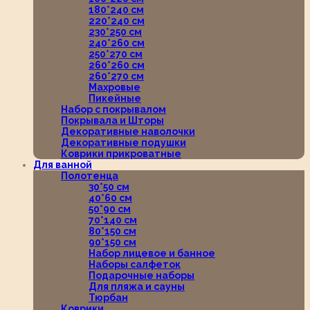
180*240 см
220*240 см
230*250 см
240*260 см
250*270 см
260*260 см
260*270 см
Махровые
Пикейные
Набор с покрывалом
Покрывала и Шторы
Декоративные наволочки
Декоративные подушки
Коврики прикроватные
Для ванной
Полотенца
30*50 см
40*60 см
50*90 см
70*140 см
80*150 см
90*150 см
Набор лицевое и банное
Наборы салфеток
Подарочные наборы
Для пляжа и сауны
Тюрбан
Коврики