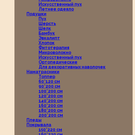
Искусственный пух
Летнее одеяло
Подушки
Пух
Шерсть
Шелк
Бамбук
Эвкалипт
Хлопок
Фитотерапия
Микроволокно
Искусственный пух
Ортопедические
Для декоративных наволочек
Наматрасники
Топпер
60*120 см
90*200 см
100*200 см
120*200 см
140*200 см
160*200 см
180*200 см
200*200 см
Пледы
Покрывала
150*220 см
160*220 см