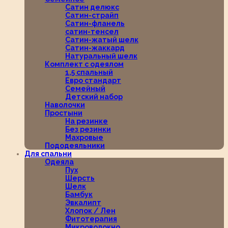
Сатин делюкс
Сатин-страйп
Сатин-фланель
сатин-тенсел
Сатин-жатый шелк
Сатин-жаккард
Натуральный шелк
Комплект с одеялом
1,5 спальный
Евро стандарт
Семейный
Детский набор
Наволочки
Простыни
На резинке
Без резинки
Махровые
Пододеяльники
Для спальни
Одеяла
Пух
Шерсть
Шелк
Бамбук
Эвкалипт
Хлопок / Лен
Фитотерапия
Микроволокно