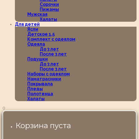
Сорочки
Пижамы
Мужская
Халаты
Для детей
Ясли
Детское 1,5
Комплект с одеялом
Одеяла
До 3 лет
После 3 лет
Подушки
До 3 лет
После 3 лет
Наборы с одеялом
Наматрасники
Покрывала
Пледы
Полотенца
Халаты
0
Корзина пуста