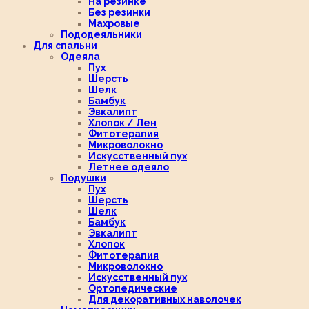
На резинке
Без резинки
Махровые
Пододеяльники
Для спальни
Одеяла
Пух
Шерсть
Шелк
Бамбук
Эвкалипт
Хлопок / Лен
Фитотерапия
Микроволокно
Искусственный пух
Летнее одеяло
Подушки
Пух
Шерсть
Шелк
Бамбук
Эвкалипт
Хлопок
Фитотерапия
Микроволокно
Искусственный пух
Ортопедические
Для декоративных наволочек