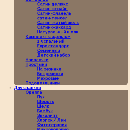
Сатин делюкс
Сатин-страйп
Сатин-фланель
сатин-тенсел
Сатин-жатый шелк
Сатин-жаккард
Натуральный шелк
Комплект с одеялом
1,5 спальный
Евро стандарт
Семейный
Детский набор
Наволочки
Простыни
На резинке
Без резинки
Махровые
Пододеяльники
Для спальни
Одеяла
Пух
Шерсть
Шелк
Бамбук
Эвкалипт
Хлопок / Лен
Фитотерапия
Микроволокно