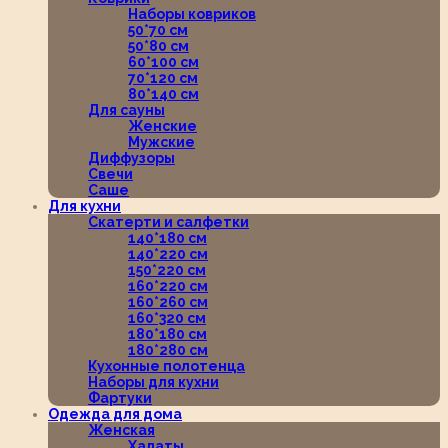
Наборы ковриков
50*70 см
50*80 см
60*100 см
70*120 см
80*140 см
Для сауны
Женские
Мужские
Диффузоры
Свечи
Саше
Для кухни
Скатерти и салфетки
140*180 см
140*220 см
150*220 см
160*220 см
160*260 см
160*320 см
180*180 см
180*280 см
Кухонные полотенца
Наборы для кухни
Фартуки
Одежда для дома
Женская
Халаты