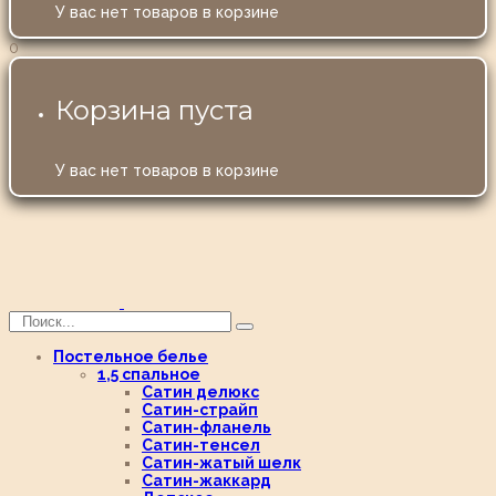
У вас нет товаров в корзине
0
Корзина пуста
У вас нет товаров в корзине
Постельное белье
1,5 спальное
Сатин делюкс
Сатин-страйп
Сатин-фланель
Сатин-тенсел
Сатин-жатый шелк
Сатин-жаккард