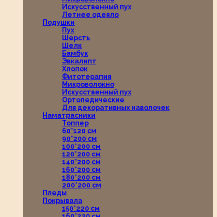
Искусственный пух
Летнее одеяло
Подушки
Пух
Шерсть
Шелк
Бамбук
Эвкалипт
Хлопок
Фитотерапия
Микроволокно
Искусственный пух
Ортопедические
Для декоративных наволочек
Наматрасники
Топпер
60*120 см
90*200 см
100*200 см
120*200 см
140*200 см
160*200 см
180*200 см
200*200 см
Пледы
Покрывала
150*220 см
160*220 см