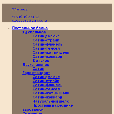
Пн-Вс с 10:00 до 19:00
Whatsapp
+7-916-160-11-12
sleeppp.ru@yandex.ru
Постельное белье
1,5 спальное
Сатин делюкс
Сатин-страйп
Сатин-фланель
Сатин-тенсел
Сатин-жатый шелк
Сатин-жаккард
Детское
Двухспальное
Сатин
Евро стандарт
Сатин делюкс
Сатин-страйп
Сатин-фланель
Сатин-тенсел
Сатин-жатый шелк
Сатин-жаккард
Натуральный шелк
Простынь на резинке
Евро макси
Семейное