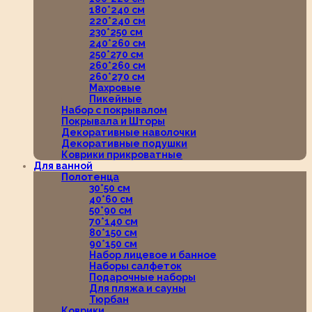
180*240 см
220*240 см
230*250 см
240*260 см
250*270 см
260*260 см
260*270 см
Махровые
Пикейные
Набор с покрывалом
Покрывала и Шторы
Декоративные наволочки
Декоративные подушки
Коврики прикроватные
Для ванной
Полотенца
30*50 см
40*60 см
50*90 см
70*140 см
80*150 см
90*150 см
Набор лицевое и банное
Наборы салфеток
Подарочные наборы
Для пляжа и сауны
Тюрбан
Коврики