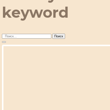
keyword
Поиск