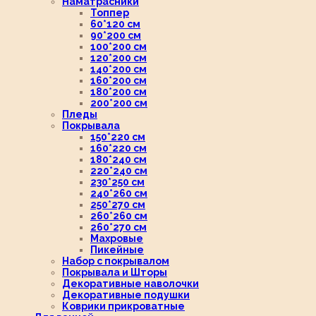
Наматрасники
Топпер
60*120 см
90*200 см
100*200 см
120*200 см
140*200 см
160*200 см
180*200 см
200*200 см
Пледы
Покрывала
150*220 см
160*220 см
180*240 см
220*240 см
230*250 см
240*260 см
250*270 см
260*260 см
260*270 см
Махровые
Пикейные
Набор с покрывалом
Покрывала и Шторы
Декоративные наволочки
Декоративные подушки
Коврики прикроватные