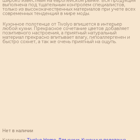
широко известным на европейском рынке. Вся продукция
выполнена под тщательным контролем специалистов,
только из высококачественных материалов при учете всех
современных тенденций в мире моды.
Кухонное полотенце от Tivolyo впишется в интерьер
любой кухни. Прекрасное сочетание цветов добавляет
позитивного настроения, а приятный натуральный
материал прекрасно впитывает влагу, гипоаллергенен и
быстро сохнет, а так же очень приятный на ощупь.
Нет в наличии
Категории:
Tivolyo Home
,
Для кухни
,
Кухонные полотенца