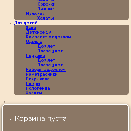
Сорочки
Пижамы
Мужская
Халаты
Для детей
Ясли
Детское 1,5
Комплект с одеялом
Одеяла
До 3 лет
После 3 лет
Подушки
До 3 лет
После 3 лет
Наборы с одеялом
Наматрасники
Покрывала
Пледы
Полотенца
Халаты
0
Корзина пуста