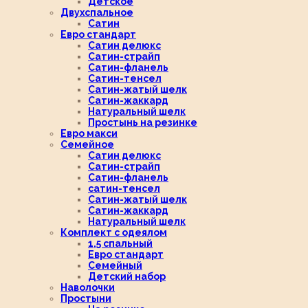
Детское
Двухспальное
Сатин
Евро стандарт
Сатин делюкс
Сатин-страйп
Сатин-фланель
Сатин-тенсел
Сатин-жатый шелк
Сатин-жаккард
Натуральный шелк
Простынь на резинке
Евро макси
Семейное
Сатин делюкс
Сатин-страйп
Сатин-фланель
сатин-тенсел
Сатин-жатый шелк
Сатин-жаккард
Натуральный шелк
Комплект с одеялом
1,5 спальный
Евро стандарт
Семейный
Детский набор
Наволочки
Простыни