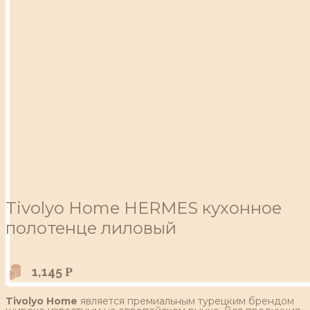
Tivolyo Home HERMES кухонное
полотенце лиловый
1,145
Р
Tivolyo Home
является премиальным турецким брендом