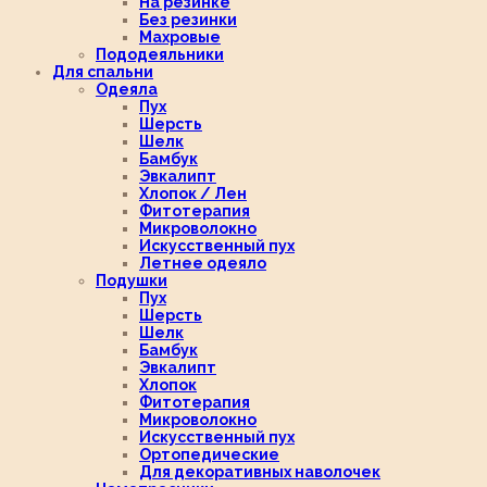
На резинке
Без резинки
Махровые
Пододеяльники
Для спальни
Одеяла
Пух
Шерсть
Шелк
Бамбук
Эвкалипт
Хлопок / Лен
Фитотерапия
Микроволокно
Искусственный пух
Летнее одеяло
Подушки
Пух
Шерсть
Шелк
Бамбук
Эвкалипт
Хлопок
Фитотерапия
Микроволокно
Искусственный пух
Ортопедические
Для декоративных наволочек