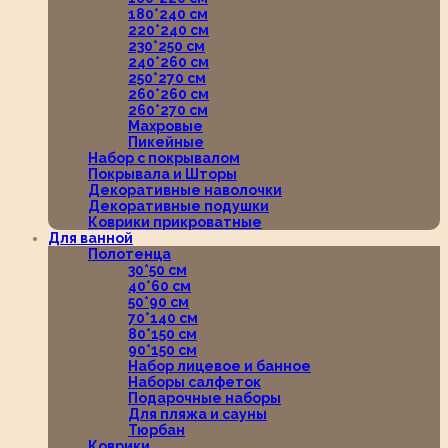
180*240 см
220*240 см
230*250 см
240*260 см
250*270 см
260*260 см
260*270 см
Махровые
Пикейные
Набор с покрывалом
Покрывала и Шторы
Декоративные наволочки
Декоративные подушки
Коврики прикроватные
Для ванной
Полотенца
30*50 см
40*60 см
50*90 см
70*140 см
80*150 см
90*150 см
Набор лицевое и банное
Наборы салфеток
Подарочные наборы
Для пляжа и сауны
Тюрбан
Коврики