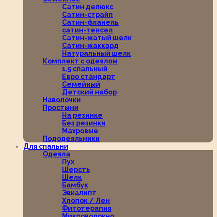
Сатин делюкс
Сатин-страйп
Сатин-фланель
сатин-тенсел
Сатин-жатый шелк
Сатин-жаккард
Натуральный шелк
Комплект с одеялом
1,5 спальный
Евро стандарт
Семейный
Детский набор
Наволочки
Простыни
На резинке
Без резинки
Махровые
Пододеяльники
Для спальни
Одеяла
Пух
Шерсть
Шелк
Бамбук
Эвкалипт
Хлопок / Лен
Фитотерапия
Микроволокно