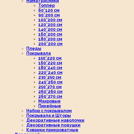
Наматрасники
Топпер
60*120 см
90*200 см
100*200 см
120*200 см
140*200 см
160*200 см
180*200 см
200*200 см
Пледы
Покрывала
150*220 см
160*220 см
180*240 см
220*240 см
230*250 см
240*260 см
250*270 см
260*260 см
260*270 см
Махровые
Пикейные
Набор с покрывалом
Покрывала и Шторы
Декоративные наволочки
Декоративные подушки
Коврики прикроватные