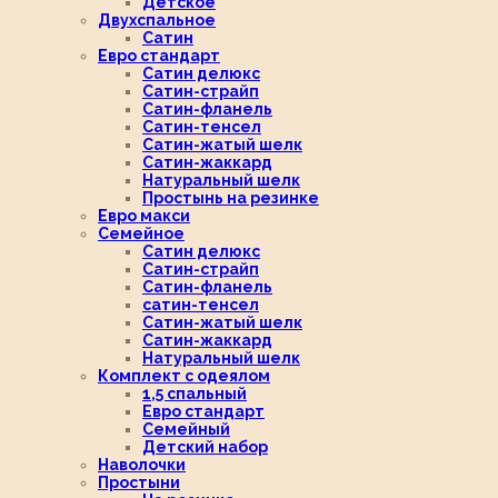
Детское
Двухспальное
Сатин
Евро стандарт
Сатин делюкс
Сатин-страйп
Сатин-фланель
Сатин-тенсел
Сатин-жатый шелк
Сатин-жаккард
Натуральный шелк
Простынь на резинке
Евро макси
Семейное
Сатин делюкс
Сатин-страйп
Сатин-фланель
сатин-тенсел
Сатин-жатый шелк
Сатин-жаккард
Натуральный шелк
Комплект с одеялом
1,5 спальный
Евро стандарт
Семейный
Детский набор
Наволочки
Простыни