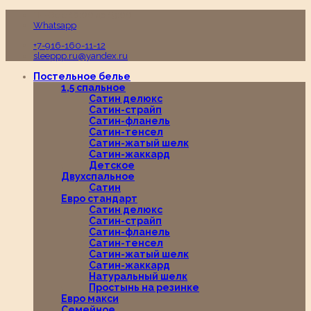
Пн-Вс с 10:00 до 19:00
Whatsapp
+7-916-160-11-12
sleeppp.ru@yandex.ru
Постельное белье
1,5 спальное
Сатин делюкс
Сатин-страйп
Сатин-фланель
Сатин-тенсел
Сатин-жатый шелк
Сатин-жаккард
Детское
Двухспальное
Сатин
Евро стандарт
Сатин делюкс
Сатин-страйп
Сатин-фланель
Сатин-тенсел
Сатин-жатый шелк
Сатин-жаккард
Натуральный шелк
Простынь на резинке
Евро макси
Семейное