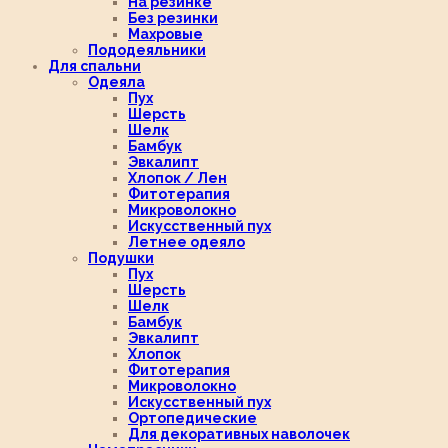
На резинке
Без резинки
Махровые
Пододеяльники
Для спальни
Одеяла
Пух
Шерсть
Шелк
Бамбук
Эвкалипт
Хлопок / Лен
Фитотерапия
Микроволокно
Искусственный пух
Летнее одеяло
Подушки
Пух
Шерсть
Шелк
Бамбук
Эвкалипт
Хлопок
Фитотерапия
Микроволокно
Искусственный пух
Ортопедические
Для декоративных наволочек