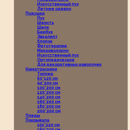
Искусственный пух
Летнее одеяло
Подушки
Пух
Шерсть
Шелк
Бамбук
Эвкалипт
Хлопок
Фитотерапия
Микроволокно
Искусственный пух
Ортопедические
Для декоративных наволочек
Наматрасники
Топпер
60*120 см
90*200 см
100*200 см
120*200 см
140*200 см
160*200 см
180*200 см
200*200 см
Пледы
Покрывала
150*220 см
160*220 см