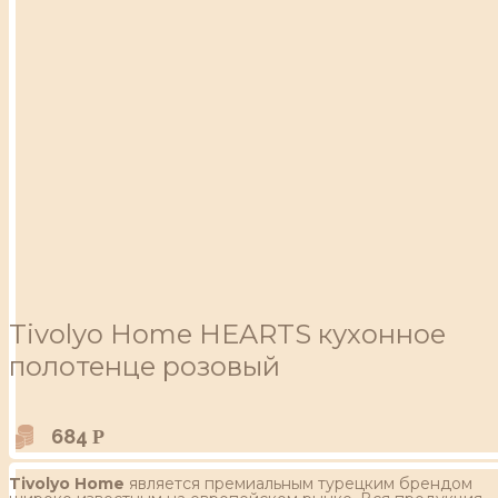
Tivolyo Home HEARTS кухонное
полотенце розовый
684
Р
Tivolyo Home
является премиальным турецким брендом