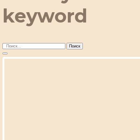
keyword
Поиск