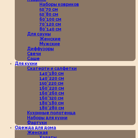
Наборы ковриков
50*70 см
50*80 см
60*100 см
70*120 см
80*140 см
Для сауны
Женские
Мужские
Диффузоры
Свечи
Саше
Для кухни
Скатерти и салфетки
140*180 см
140*220 см
150*220 см
160*220 см
160*260 см
160*320 см
180*180 см
180*280 см
Кухонные полотенца
Наборы для кухни
Фартуки
Одежда для дома
Женская
Халаты