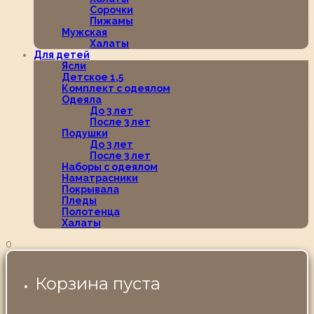
Сорочки
Пижамы
Мужская
Халаты
Для детей
Ясли
Детское 1,5
Комплект с одеялом
Одеяла
До 3 лет
После 3 лет
Подушки
До 3 лет
После 3 лет
Наборы с одеялом
Наматрасники
Покрывала
Пледы
Полотенца
Халаты
0
Корзина пуста