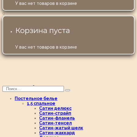
У вас нет товаров в корзине
0
Корзина пуста
У вас нет товаров в корзине
Постельное белье
1,5 спальное
Сатин делюкс
Сатин-страйп
Сатин-фланель
Сатин-тенсел
Сатин-жатый шелк
Сатин-жаккард