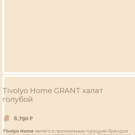
Tivolyo Home GRANT халат
голубой
6,790
Р
Tivolyo Home
является премиальным турецким брендом