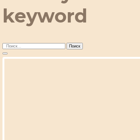
keyword
Поиск