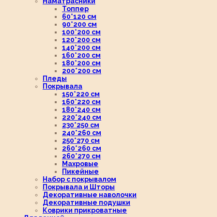
Наматрасники
Топпер
60*120 см
90*200 см
100*200 см
120*200 см
140*200 см
160*200 см
180*200 см
200*200 см
Пледы
Покрывала
150*220 см
160*220 см
180*240 см
220*240 см
230*250 см
240*260 см
250*270 см
260*260 см
260*270 см
Махровые
Пикейные
Набор с покрывалом
Покрывала и Шторы
Декоративные наволочки
Декоративные подушки
Коврики прикроватные