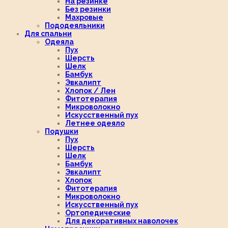
На резинке
Без резинки
Махровые
Пододеяльники
Для спальни
Одеяла
Пух
Шерсть
Шелк
Бамбук
Эвкалипт
Хлопок / Лен
Фитотерапия
Микроволокно
Искусственный пух
Летнее одеяло
Подушки
Пух
Шерсть
Шелк
Бамбук
Эвкалипт
Хлопок
Фитотерапия
Микроволокно
Искусственный пух
Ортопедические
Для декоративных наволочек