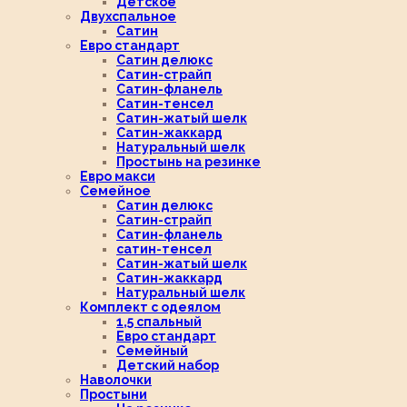
Детское
Двухспальное
Сатин
Евро стандарт
Сатин делюкс
Сатин-страйп
Сатин-фланель
Сатин-тенсел
Сатин-жатый шелк
Сатин-жаккард
Натуральный шелк
Простынь на резинке
Евро макси
Семейное
Сатин делюкс
Сатин-страйп
Сатин-фланель
сатин-тенсел
Сатин-жатый шелк
Сатин-жаккард
Натуральный шелк
Комплект с одеялом
1,5 спальный
Евро стандарт
Семейный
Детский набор
Наволочки
Простыни