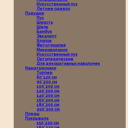
Искусственный пух
Летнее одеяло
Подушки
Пух
Шерсть
Шелк
Бамбук
Эвкалипт
Хлопок
Фитотерапия
Микроволокно
Искусственный пух
Ортопедические
Для декоративных наволочек
Наматрасники
Топпер
60*120 см
90*200 см
100*200 см
120*200 см
140*200 см
160*200 см
180*200 см
200*200 см
Пледы
Покрывала
150*220 см
160*220 см