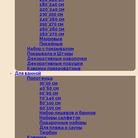
180*240 см
220*240 см
230*250 см
240*260 см
250*270 см
260*260 см
260*270 см
Махровые
Пикейные
Набор с покрывалом
Покрывала и Шторы
Декоративные наволочки
Декоративные подушки
Коврики прикроватные
Для ванной
Полотенца
30*50 см
40*60 см
50*90 см
70*140 см
80*150 см
90*150 см
Набор лицевое и банное
Наборы салфеток
Подарочные наборы
Для пляжа и сауны
Тюрбан
Коврики