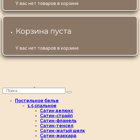
У вас нет товаров в корзине
0
Корзина пуста
У вас нет товаров в корзине
Постельное белье
1,5 спальное
Сатин делюкс
Сатин-страйп
Сатин-фланель
Сатин-тенсел
Сатин-жатый шелк
Сатин-жаккард