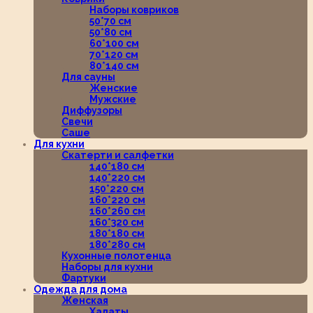
Наборы ковриков
50*70 см
50*80 см
60*100 см
70*120 см
80*140 см
Для сауны
Женские
Мужские
Диффузоры
Свечи
Саше
Для кухни
Скатерти и салфетки
140*180 см
140*220 см
150*220 см
160*220 см
160*260 см
160*320 см
180*180 см
180*280 см
Кухонные полотенца
Наборы для кухни
Фартуки
Одежда для дома
Женская
Халаты