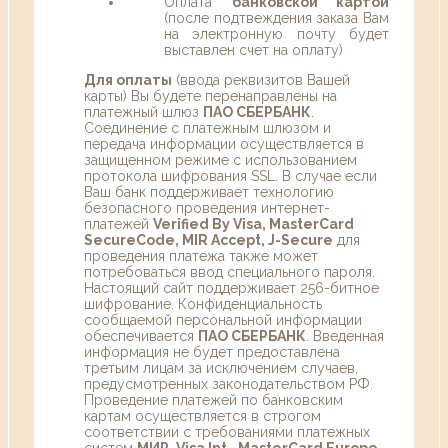
Оплата
банковской картой
(после подтвеждения заказа Вам
на электронную почту будет
выставлен счет на оплату)
Для оплаты
(ввода реквизитов Вашей
карты) Вы будете перенаправлены на
платежный шлюз
ПАО СБЕРБАНК
.
Соединение с платежным шлюзом и
передача информации осуществляется в
защищенном режиме с использованием
протокола шифрования SSL. В случае если
Ваш банк поддерживает технологию
безопасного проведения интернет-
платежей
Verified By Visa, MasterCard
SecureCode, MIR Accept, J-Secure
для
проведения платежа также может
потребоваться ввод специального пароля.
Настоящий сайт поддерживает 256-битное
шифрование. Конфиденциальность
сообщаемой персональной информации
обеспечивается
ПАО СБЕРБАНК
. Введенная
информация не будет предоставлена
третьим лицам за исключением случаев,
предусмотренных законодательством РФ.
Проведение платежей по банковским
картам осуществляется в строгом
соответствии с требованиями платежных
систем
МИР, Visa Int., MasterCard Europe