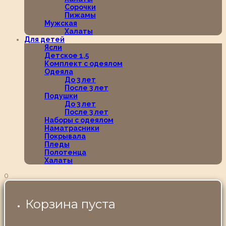
Сорочки
Пижамы
Мужская
Халаты
Для детей
Ясли
Детское 1,5
Комплект с одеялом
Одеяла
До 3 лет
После 3 лет
Подушки
До 3 лет
После 3 лет
Наборы с одеялом
Наматрасники
Покрывала
Пледы
Полотенца
Халаты
0
Корзина пуста