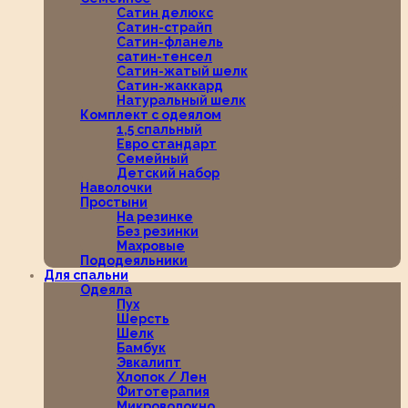
Сатин делюкс
Сатин-страйп
Сатин-фланель
сатин-тенсел
Сатин-жатый шелк
Сатин-жаккард
Натуральный шелк
Комплект с одеялом
1,5 спальный
Евро стандарт
Семейный
Детский набор
Наволочки
Простыни
На резинке
Без резинки
Махровые
Пододеяльники
Для спальни
Одеяла
Пух
Шерсть
Шелк
Бамбук
Эвкалипт
Хлопок / Лен
Фитотерапия
Микроволокно