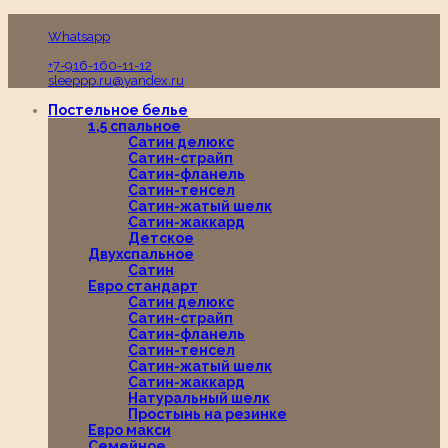
Пн-Вс с 10:00 до 19:00
Whatsapp
+7-916-160-11-12
sleeppp.ru@yandex.ru
Постельное белье
1,5 спальное
Сатин делюкс
Сатин-страйп
Сатин-фланель
Сатин-тенсел
Сатин-жатый шелк
Сатин-жаккард
Детское
Двухспальное
Сатин
Евро стандарт
Сатин делюкс
Сатин-страйп
Сатин-фланель
Сатин-тенсел
Сатин-жатый шелк
Сатин-жаккард
Натуральный шелк
Простынь на резинке
Евро макси
Семейное