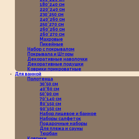
180*240 см
220*240 см
230*250 см
240*260 см
250*270 см
260*260 см
260*270 см
Махровые
Пикейные
Набор с покрывалом
Покрывала и Шторы
Декоративные наволочки
Декоративные подушки
Коврики прикроватные
Для ванной
Полотенца
30*50 см
40*60 см
50*90 см
70*140 см
80*150 см
90*150 см
Набор лицевое и банное
Наборы салфеток
Подарочные наборы
Для пляжа и сауны
Тюрбан
Коврики