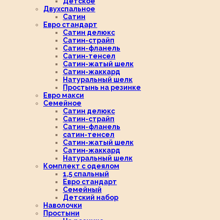
Детское
Двухспальное
Сатин
Евро стандарт
Сатин делюкс
Сатин-страйп
Сатин-фланель
Сатин-тенсел
Сатин-жатый шелк
Сатин-жаккард
Натуральный шелк
Простынь на резинке
Евро макси
Семейное
Сатин делюкс
Сатин-страйп
Сатин-фланель
сатин-тенсел
Сатин-жатый шелк
Сатин-жаккард
Натуральный шелк
Комплект с одеялом
1,5 спальный
Евро стандарт
Семейный
Детский набор
Наволочки
Простыни