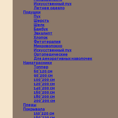
Искусственный пух
Летнее одеяло
Подушки
Пух
Шерсть
Шелк
Бамбук
Эвкалипт
Хлопок
Фитотерапия
Микроволокно
Искусственный пух
Ортопедические
Для декоративных наволочек
Наматрасники
Топпер
60*120 см
90*200 см
100*200 см
120*200 см
140*200 см
160*200 см
180*200 см
200*200 см
Пледы
Покрывала
150*220 см
160*220 см