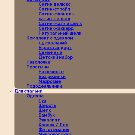
Сатин делюкс
Сатин-страйп
Сатин-фланель
сатин-тенсел
Сатин-жатый шелк
Сатин-жаккард
Натуральный шелк
Комплект с одеялом
1,5 спальный
Евро стандарт
Семейный
Детский набор
Наволочки
Простыни
На резинке
Без резинки
Махровые
Пододеяльники
Для спальни
Одеяла
Пух
Шерсть
Шелк
Бамбук
Эвкалипт
Хлопок / Лен
Фитотерапия
Микроволокно