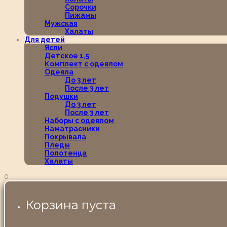
Сорочки
Пижамы
Мужская
Халаты
Для детей
Ясли
Детское 1,5
Комплект с одеялом
Одеяла
До 3 лет
После 3 лет
Подушки
До 3 лет
После 3 лет
Наборы с одеялом
Наматрасники
Покрывала
Пледы
Полотенца
Халаты
0
Корзина пуста