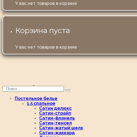
У вас нет товаров в корзине
0
Корзина пуста
У вас нет товаров в корзине
Постельное белье
1,5 спальное
Сатин делюкс
Сатин-страйп
Сатин-фланель
Сатин-тенсел
Сатин-жатый шелк
Сатин-жаккард