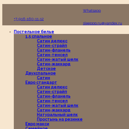
Пн-Вс с 10:00 до 19:00
Whatsapp
+7-916-160-11-12
sleeppp.ru@yandex.ru
Постельное белье
1,5 спальное
Сатин делюкс
Сатин-страйп
Сатин-фланель
Сатин-тенсел
Сатин-жатый шелк
Сатин-жаккард
Детское
Двухспальное
Сатин
Евро стандарт
Сатин делюкс
Сатин-страйп
Сатин-фланель
Сатин-тенсел
Сатин-жатый шелк
Сатин-жаккард
Натуральный шелк
Простынь на резинке
Евро макси
Семейное