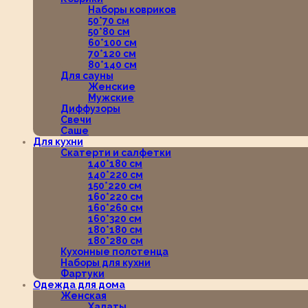
Наборы ковриков
50*70 см
50*80 см
60*100 см
70*120 см
80*140 см
Для сауны
Женские
Мужские
Диффузоры
Свечи
Саше
Для кухни
Скатерти и салфетки
140*180 см
140*220 см
150*220 см
160*220 см
160*260 см
160*320 см
180*180 см
180*280 см
Кухонные полотенца
Наборы для кухни
Фартуки
Одежда для дома
Женская
Халаты