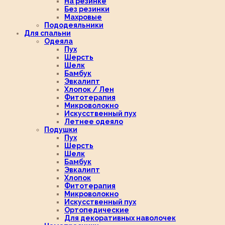
На резинке
Без резинки
Махровые
Пододеяльники
Для спальни
Одеяла
Пух
Шерсть
Шелк
Бамбук
Эвкалипт
Хлопок / Лен
Фитотерапия
Микроволокно
Искусственный пух
Летнее одеяло
Подушки
Пух
Шерсть
Шелк
Бамбук
Эвкалипт
Хлопок
Фитотерапия
Микроволокно
Искусственный пух
Ортопедические
Для декоративных наволочек