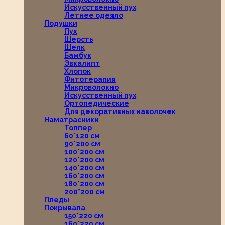
Искусственный пух
Летнее одеяло
Подушки
Пух
Шерсть
Шелк
Бамбук
Эвкалипт
Хлопок
Фитотерапия
Микроволокно
Искусственный пух
Ортопедические
Для декоративных наволочек
Наматрасники
Топпер
60*120 см
90*200 см
100*200 см
120*200 см
140*200 см
160*200 см
180*200 см
200*200 см
Пледы
Покрывала
150*220 см
160*220 см