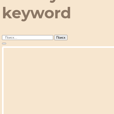
keyword
Поиск