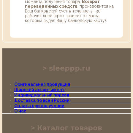
момента получения товара.
Возврат
переведенных средств
, производится на
Ваш банковский счет в течение 5—30
рабочих дней (срок зависит от Банка,
который выдал Вашу банковскую карту).
sleeppp.ru
Оригинальная продукция
Широкий ассортимент
Индивидуальный подход
Доставка по всей России
Оплата при получении
О нас
Каталог товаров