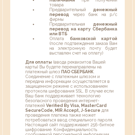
товара
Предварительный
денежный
перевод
через банк на р/с
фирмы
Предварительная
денежный
перевод на карту Сбербанка
или ВТБ
Оплата
банковской картой
(после подтвеждения заказа Вам
на электронную почту будет
выставлен счет на оплату)
Для оплаты
(ввода реквизитов Вашей
карты) Вы будете перенаправлены на
платежный шлюз
ПАО СБЕРБАНК
.
Соединение с платежным шлюзом и
передача информации осуществляется в
защищенном режиме с использованием
протокола шифрования SSL. В случае если
Ваш банк поддерживает технологию
безопасного проведения интернет-
платежей
Verified By Visa, MasterCard
SecureCode, MIR Accept, J-Secure
для
проведения платежа также может
потребоваться ввод специального пароля.
Настоящий сайт поддерживает 256-битное
шифрование. Конфиденциальность
сообщаемой персональной информации