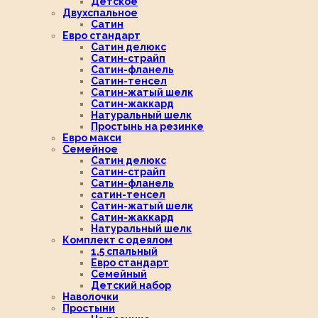
Детское
Двухспальное
Сатин
Евро стандарт
Сатин делюкс
Сатин-страйп
Сатин-фланель
Сатин-тенсел
Сатин-жатый шелк
Сатин-жаккард
Натуральный шелк
Простынь на резинке
Евро макси
Семейное
Сатин делюкс
Сатин-страйп
Сатин-фланель
сатин-тенсел
Сатин-жатый шелк
Сатин-жаккард
Натуральный шелк
Комплект с одеялом
1,5 спальный
Евро стандарт
Семейный
Детский набор
Наволочки
Простыни