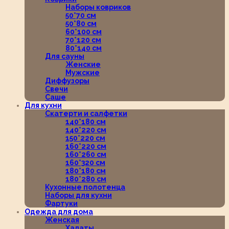
Наборы ковриков
50*70 см
50*80 см
60*100 см
70*120 см
80*140 см
Для сауны
Женские
Мужские
Диффузоры
Свечи
Саше
Для кухни
Скатерти и салфетки
140*180 см
140*220 см
150*220 см
160*220 см
160*260 см
160*320 см
180*180 см
180*280 см
Кухонные полотенца
Наборы для кухни
Фартуки
Одежда для дома
Женская
Халаты