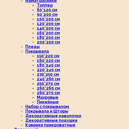
Наматрасники
Топпер
60*120 см
90*200 см
100*200 см
120*200 см
140*200 см
160*200 см
180*200 см
200*200 см
Пледы
Покрывала
150*220 см
160*220 см
180*240 см
220*240 см
230*250 см
240*260 см
250*270 см
260*260 см
260*270 см
Махровые
Пикейные
Набор с покрывалом
Покрывала и Шторы
Декоративные наволочки
Декоративные подушки
Коврики прикроватные