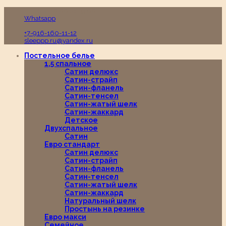
Пн-Вс с 10:00 до 19:00
Whatsapp
+7-916-160-11-12
sleeppp.ru@yandex.ru
Постельное белье
1,5 спальное
Сатин делюкс
Сатин-страйп
Сатин-фланель
Сатин-тенсел
Сатин-жатый шелк
Сатин-жаккард
Детское
Двухспальное
Сатин
Евро стандарт
Сатин делюкс
Сатин-страйп
Сатин-фланель
Сатин-тенсел
Сатин-жатый шелк
Сатин-жаккард
Натуральный шелк
Простынь на резинке
Евро макси
Семейное