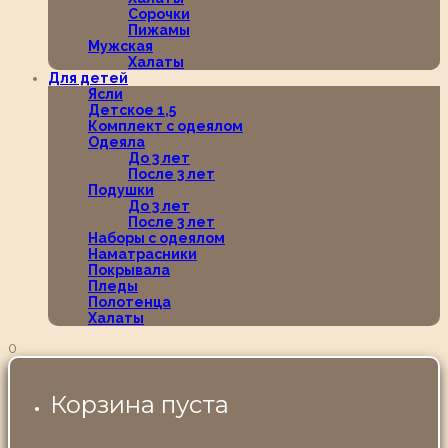
Сорочки
Пижамы
Мужская
Халаты
Для детей
Ясли
Детское 1,5
Комплект с одеялом
Одеяла
До 3 лет
После 3 лет
Подушки
До 3 лет
После 3 лет
Наборы с одеялом
Наматрасники
Покрывала
Пледы
Полотенца
Халаты
0
Корзина пуста