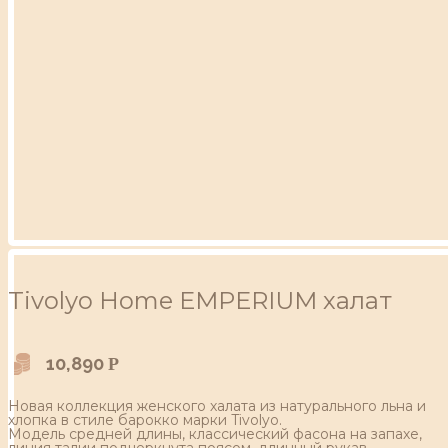
Tivolyo Home EMPERIUM халат
10,890
Р
Новая коллекция женского халата из натурального льна и
хлопка в стиле барокко марки Tivolyo.
Модель средней длины, классический фасона на запахе,
линия талии подчеркнута поясом, длинный рукав.