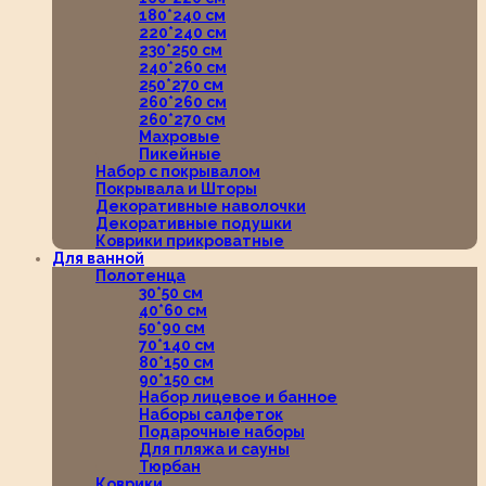
180*240 см
220*240 см
230*250 см
240*260 см
250*270 см
260*260 см
260*270 см
Махровые
Пикейные
Набор с покрывалом
Покрывала и Шторы
Декоративные наволочки
Декоративные подушки
Коврики прикроватные
Для ванной
Полотенца
30*50 см
40*60 см
50*90 см
70*140 см
80*150 см
90*150 см
Набор лицевое и банное
Наборы салфеток
Подарочные наборы
Для пляжа и сауны
Тюрбан
Коврики