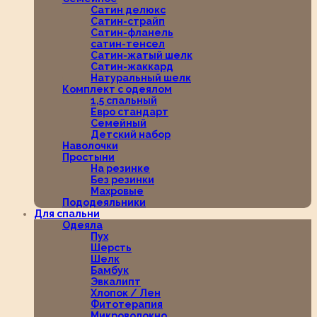
Сатин делюкс
Сатин-страйп
Сатин-фланель
сатин-тенсел
Сатин-жатый шелк
Сатин-жаккард
Натуральный шелк
Комплект с одеялом
1,5 спальный
Евро стандарт
Семейный
Детский набор
Наволочки
Простыни
На резинке
Без резинки
Махровые
Пододеяльники
Для спальни
Одеяла
Пух
Шерсть
Шелк
Бамбук
Эвкалипт
Хлопок / Лен
Фитотерапия
Микроволокно