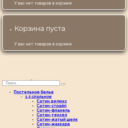
У вас нет товаров в корзине
0
Корзина пуста
У вас нет товаров в корзине
Постельное белье
1,5 спальное
Сатин делюкс
Сатин-страйп
Сатин-фланель
Сатин-тенсел
Сатин-жатый шелк
Сатин-жаккард