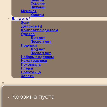
Сорочки
Пижамы
Мужская
Халаты
Для детей
Ясли
Детское 1,5
Комплект с одеялом
Одеяла
До 3 лет
После 3 лет
Подушки
До 3 лет
После 3 лет
Наборы с одеялом
Наматрасники
Покрывала
Пледы
Полотенца
Халаты
0
Корзина пуста