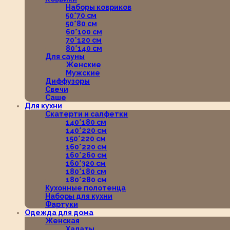
Наборы ковриков
50*70 см
50*80 см
60*100 см
70*120 см
80*140 см
Для сауны
Женские
Мужские
Диффузоры
Свечи
Саше
Для кухни
Скатерти и салфетки
140*180 см
140*220 см
150*220 см
160*220 см
160*260 см
160*320 см
180*180 см
180*280 см
Кухонные полотенца
Наборы для кухни
Фартуки
Одежда для дома
Женская
Халаты