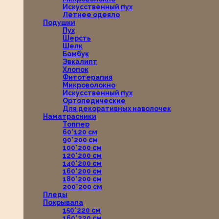
Искусственный пух
Летнее одеяло
Подушки
Пух
Шерсть
Шелк
Бамбук
Эвкалипт
Хлопок
Фитотерапия
Микроволокно
Искусственный пух
Ортопедические
Для декоративных наволочек
Наматрасники
Топпер
60*120 см
90*200 см
100*200 см
120*200 см
140*200 см
160*200 см
180*200 см
200*200 см
Пледы
Покрывала
150*220 см
160*220 см