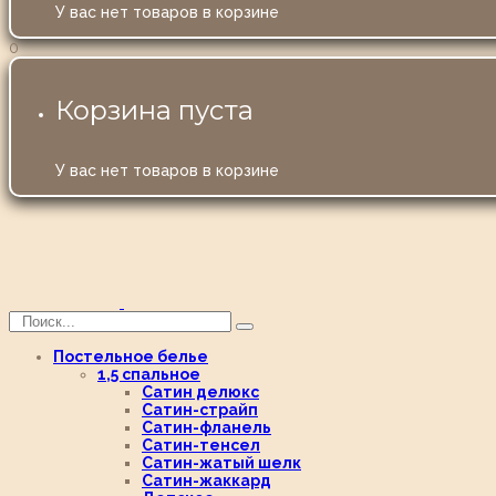
У вас нет товаров в корзине
0
Корзина пуста
У вас нет товаров в корзине
Постельное белье
1,5 спальное
Сатин делюкс
Сатин-страйп
Сатин-фланель
Сатин-тенсел
Сатин-жатый шелк
Сатин-жаккард