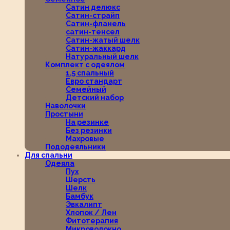
Сатин делюкс
Сатин-страйп
Сатин-фланель
сатин-тенсел
Сатин-жатый шелк
Сатин-жаккард
Натуральный шелк
Комплект с одеялом
1,5 спальный
Евро стандарт
Семейный
Детский набор
Наволочки
Простыни
На резинке
Без резинки
Махровые
Пододеяльники
Для спальни
Одеяла
Пух
Шерсть
Шелк
Бамбук
Эвкалипт
Хлопок / Лен
Фитотерапия
Микроволокно