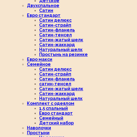
Детское
Двухспальное
Сатин
Евро стандарт
Сатин делюкс
Сатин-страйп
Сатин-фланель
Сатин-тенсел
Сатин-жатый шелк
Сатин-жаккард
Натуральный шелк
Простынь на резинке
Евро макси
Семейное
Сатин делюкс
Сатин-страйп
Сатин-фланель
сатин-тенсел
Сатин-жатый шелк
Сатин-жаккард
Натуральный шелк
Комплект с одеялом
1,5 спальный
Евро стандарт
Семейный
Детский набор
Наволочки
Простыни