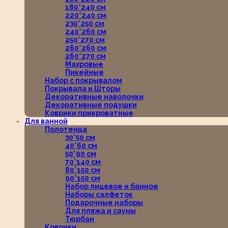
180*240 см
220*240 см
230*250 см
240*260 см
250*270 см
260*260 см
260*270 см
Махровые
Пикейные
Набор с покрывалом
Покрывала и Шторы
Декоративные наволочки
Декоративные подушки
Коврики прикроватные
Для ванной
Полотенца
30*50 см
40*60 см
50*90 см
70*140 см
80*150 см
90*150 см
Набор лицевое и банное
Наборы салфеток
Подарочные наборы
Для пляжа и сауны
Тюрбан
Коврики