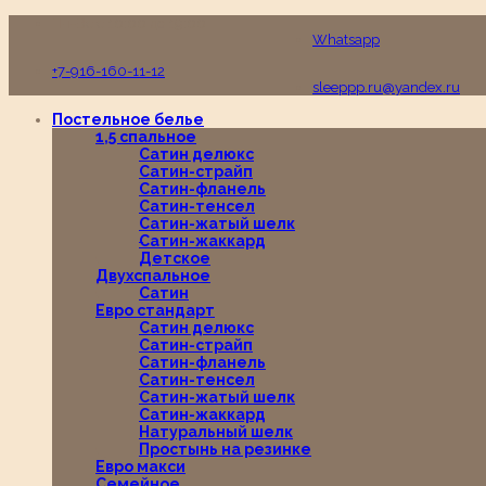
Пн-Вс с 10:00 до 19:00
Whatsapp
+7-916-160-11-12
sleeppp.ru@yandex.ru
Постельное белье
1,5 спальное
Сатин делюкс
Сатин-страйп
Сатин-фланель
Сатин-тенсел
Сатин-жатый шелк
Сатин-жаккард
Детское
Двухспальное
Сатин
Евро стандарт
Сатин делюкс
Сатин-страйп
Сатин-фланель
Сатин-тенсел
Сатин-жатый шелк
Сатин-жаккард
Натуральный шелк
Простынь на резинке
Евро макси
Семейное