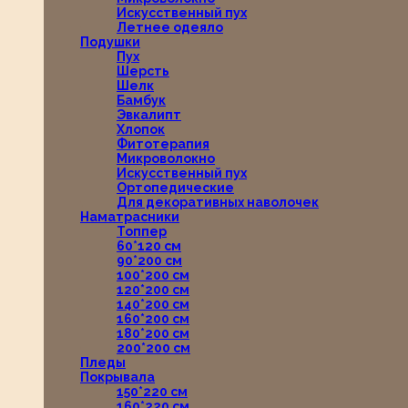
Искусственный пух
Летнее одеяло
Подушки
Пух
Шерсть
Шелк
Бамбук
Эвкалипт
Хлопок
Фитотерапия
Микроволокно
Искусственный пух
Ортопедические
Для декоративных наволочек
Наматрасники
Топпер
60*120 см
90*200 см
100*200 см
120*200 см
140*200 см
160*200 см
180*200 см
200*200 см
Пледы
Покрывала
150*220 см
160*220 см