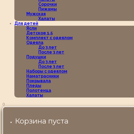
Сорочки
Пижамы
Мужская
Халаты
Для детей
Ясли
Детское 1,5
Комплект с одеялом
Одеяла
До 3 лет
После 3 лет
Подушки
До 3 лет
После 3 лет
Наборы с одеялом
Наматрасники
Покрывала
Пледы
Полотенца
Халаты
0
Корзина пуста