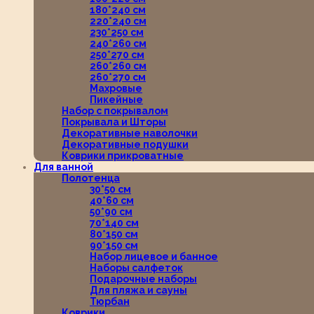
180*240 см
220*240 см
230*250 см
240*260 см
250*270 см
260*260 см
260*270 см
Махровые
Пикейные
Набор с покрывалом
Покрывала и Шторы
Декоративные наволочки
Декоративные подушки
Коврики прикроватные
Для ванной
Полотенца
30*50 см
40*60 см
50*90 см
70*140 см
80*150 см
90*150 см
Набор лицевое и банное
Наборы салфеток
Подарочные наборы
Для пляжа и сауны
Тюрбан
Коврики