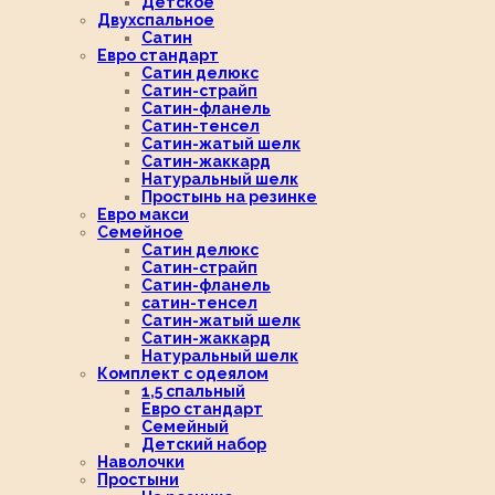
Детское
Двухспальное
Сатин
Евро стандарт
Сатин делюкс
Сатин-страйп
Сатин-фланель
Сатин-тенсел
Сатин-жатый шелк
Сатин-жаккард
Натуральный шелк
Простынь на резинке
Евро макси
Семейное
Сатин делюкс
Сатин-страйп
Сатин-фланель
сатин-тенсел
Сатин-жатый шелк
Сатин-жаккард
Натуральный шелк
Комплект с одеялом
1,5 спальный
Евро стандарт
Семейный
Детский набор
Наволочки
Простыни