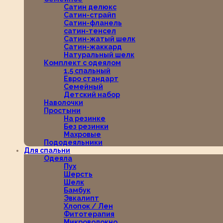
Сатин делюкс
Сатин-страйп
Сатин-фланель
сатин-тенсел
Сатин-жатый шелк
Сатин-жаккард
Натуральный шелк
Комплект с одеялом
1,5 спальный
Евро стандарт
Семейный
Детский набор
Наволочки
Простыни
На резинке
Без резинки
Махровые
Пододеяльники
Для спальни
Одеяла
Пух
Шерсть
Шелк
Бамбук
Эвкалипт
Хлопок / Лен
Фитотерапия
Микроволокно