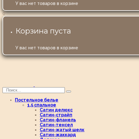
У вас нет товаров в корзине
0
Корзина пуста
У вас нет товаров в корзине
Постельное белье
1,5 спальное
Сатин делюкс
Сатин-страйп
Сатин-фланель
Сатин-тенсел
Сатин-жатый шелк
Сатин-жаккард