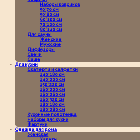
Наборы ковриков
50*70 см
50*80 см
60*100 см
70*120 см
80*140 см
Для сауны
Женские
Мужские
Диффузоры
Свечи
Саше
Для кухни
Скатерти и салфетки
140*180 см
140*220 см
150*220 см
160*220 см
160*260 см
160*320 см
180*180 см
180*280 см
Кухонные полотенца
Наборы для кухни
Фартуки
Одежда для дома
Женская
Халаты