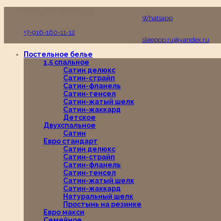
Пн-Вс с 10:00 до 19:00
Whatsapp
+7-916-160-11-12
sleeppp.ru@yandex.ru
Постельное белье
1,5 спальное
Сатин делюкс
Сатин-страйп
Сатин-фланель
Сатин-тенсел
Сатин-жатый шелк
Сатин-жаккард
Детское
Двухспальное
Сатин
Евро стандарт
Сатин делюкс
Сатин-страйп
Сатин-фланель
Сатин-тенсел
Сатин-жатый шелк
Сатин-жаккард
Натуральный шелк
Простынь на резинке
Евро макси
Семейное