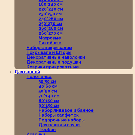
180*240 см
220*240 см
230*250 см
240*260 см
250*270 см
260*260 см
260*270 см
Махровые
Пикейные
Набор с покрывалом
Покрывала и Шторы
Декоративные наволочки
Декоративные подушки
Коврики прикроватные
Для ванной
Полотенца
30*50 см
40*60 см
50*90 см
70*140 см
80*150 см
90*150 см
Набор лицевое и банное
Наборы салфеток
Подарочные наборы
Для пляжа и сауны
Тюрбан
Коврики