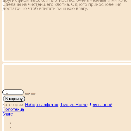
других фирм высокой плотностью, очень нежные и мягкие.
Сделаны из чистейшего хлопка. Одного прикосновения
достаточно чтоб впитать лишнюю влагу.
В корзину
Категории:
Набор салфеток
,
Tivolyo Home
,
Для ванной
,
Полотенца
Share