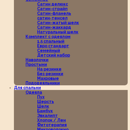
Сатин делюкс
Сатин-страйп
Сатин-фланель
сатин-тенсел
Сатин-жатый шелк
Сатин-жаккард
Натуральный шелк
Комплект с одеялом
1,5 спальный
Евро стандарт
Семейный
Детский набор
Наволочки
Простыни
На резинке
Без резинки
Махровые
Пододеяльники
Для спальни
Одеяла
Пух
Шерсть
Шелк
Бамбук
Эвкалипт
Хлопок / Лен
Фитотерапия
Микроволокно