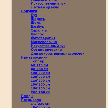
Искусственный пух
Летнее одеяло
Подушки
Пух
Шерсть
Шелк
Бамбук
Эвкалипт
Хлопок
Фитотерапия
Микроволокно
Искусственный пух
Ортопедические
Для декоративных наволочек
Наматрасники
Топпер
60*120 см
90*200 см
100*200 см
120*200 см
140*200 см
160*200 см
180*200 см
200*200 см
Пледы
Покрывала
150*220 см
160*220 см