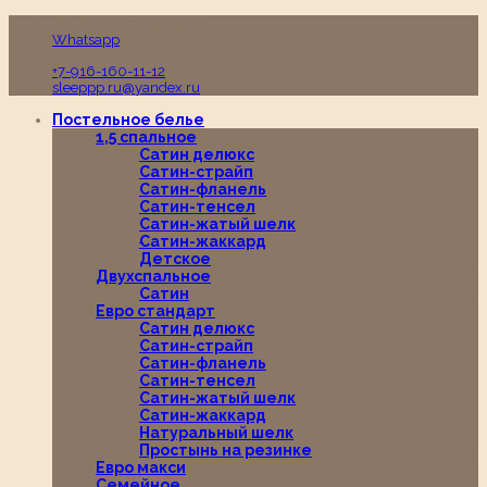
Пн-Вс с 10:00 до 19:00
Whatsapp
+7-916-160-11-12
sleeppp.ru@yandex.ru
Постельное белье
1,5 спальное
Сатин делюкс
Сатин-страйп
Сатин-фланель
Сатин-тенсел
Сатин-жатый шелк
Сатин-жаккард
Детское
Двухспальное
Сатин
Евро стандарт
Сатин делюкс
Сатин-страйп
Сатин-фланель
Сатин-тенсел
Сатин-жатый шелк
Сатин-жаккард
Натуральный шелк
Простынь на резинке
Евро макси
Семейное