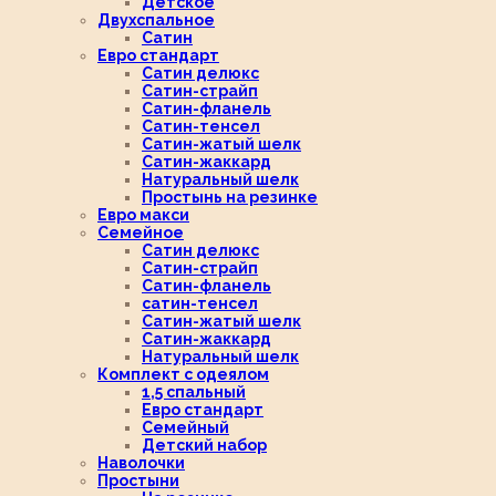
Детское
Двухспальное
Сатин
Евро стандарт
Сатин делюкс
Сатин-страйп
Сатин-фланель
Сатин-тенсел
Сатин-жатый шелк
Сатин-жаккард
Натуральный шелк
Простынь на резинке
Евро макси
Семейное
Сатин делюкс
Сатин-страйп
Сатин-фланель
сатин-тенсел
Сатин-жатый шелк
Сатин-жаккард
Натуральный шелк
Комплект с одеялом
1,5 спальный
Евро стандарт
Семейный
Детский набор
Наволочки
Простыни