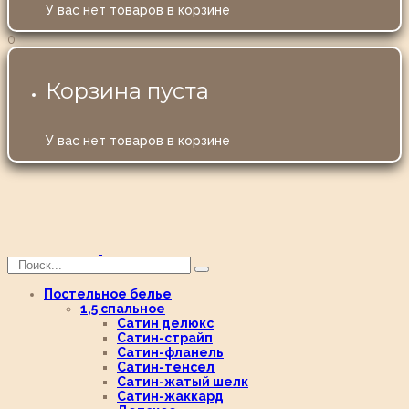
У вас нет товаров в корзине
0
Корзина пуста
У вас нет товаров в корзине
Постельное белье
1,5 спальное
Сатин делюкс
Сатин-страйп
Сатин-фланель
Сатин-тенсел
Сатин-жатый шелк
Сатин-жаккард