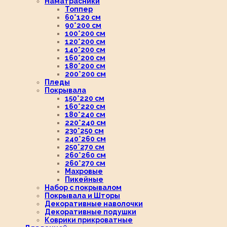
Наматрасники
Топпер
60*120 см
90*200 см
100*200 см
120*200 см
140*200 см
160*200 см
180*200 см
200*200 см
Пледы
Покрывала
150*220 см
160*220 см
180*240 см
220*240 см
230*250 см
240*260 см
250*270 см
260*260 см
260*270 см
Махровые
Пикейные
Набор с покрывалом
Покрывала и Шторы
Декоративные наволочки
Декоративные подушки
Коврики прикроватные