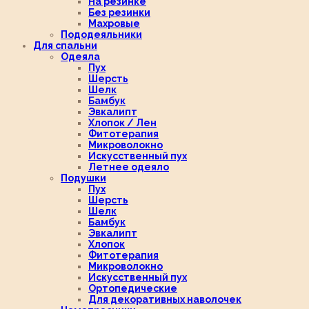
На резинке
Без резинки
Махровые
Пододеяльники
Для спальни
Одеяла
Пух
Шерсть
Шелк
Бамбук
Эвкалипт
Хлопок / Лен
Фитотерапия
Микроволокно
Искусственный пух
Летнее одеяло
Подушки
Пух
Шерсть
Шелк
Бамбук
Эвкалипт
Хлопок
Фитотерапия
Микроволокно
Искусственный пух
Ортопедические
Для декоративных наволочек