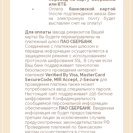
или ВТБ
Оплата
банковской картой
(после подтвеждения заказа Вам
на электронную почту будет
выставлен счет на оплату)
Для оплаты
(ввода реквизитов Вашей
карты) Вы будете перенаправлены на
платежный шлюз
ПАО СБЕРБАНК
.
Соединение с платежным шлюзом и
передача информации осуществляется в
защищенном режиме с использованием
протокола шифрования SSL. В случае если
Ваш банк поддерживает технологию
безопасного проведения интернет-
платежей
Verified By Visa, MasterCard
SecureCode, MIR Accept, J-Secure
для
проведения платежа также может
потребоваться ввод специального пароля.
Настоящий сайт поддерживает 256-битное
шифрование. Конфиденциальность
сообщаемой персональной информации
обеспечивается
ПАО СБЕРБАНК
. Введенная
информация не будет предоставлена
третьим лицам за исключением случаев,
предусмотренных законодательством РФ.
Проведение платежей по банковским
картам осуществляется в строгом