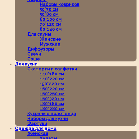
Наборы ковриков
50*70 см
50*80 см
60*100 см
70*120 см
80*140 см
Для сауны
Женские
Мужские
Диффузоры
Свечи
Саше
Для кухни
Скатерти и салфетки
140*180 см
140*220 см
150*220 см
160*220 см
160*260 см
160*320 см
180*180 см
180*280 см
Кухонные полотенца
Наборы для кухни
Фартуки
Одежда для дома
Женская
Халаты