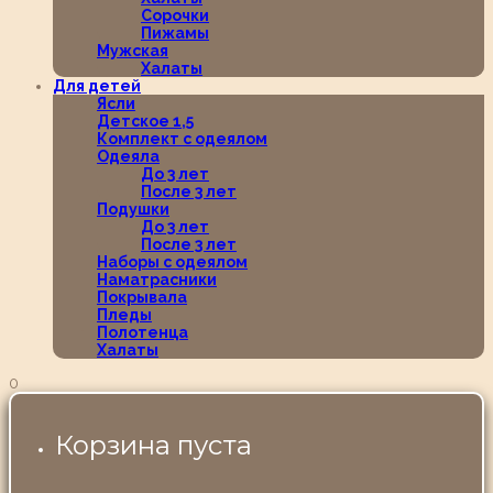
Сорочки
Пижамы
Мужская
Халаты
Для детей
Ясли
Детское 1,5
Комплект с одеялом
Одеяла
До 3 лет
После 3 лет
Подушки
До 3 лет
После 3 лет
Наборы с одеялом
Наматрасники
Покрывала
Пледы
Полотенца
Халаты
0
Корзина пуста