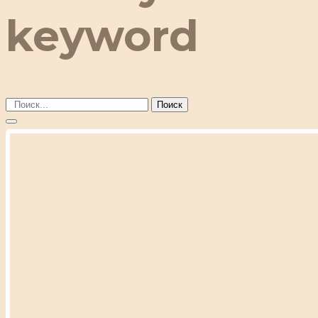
keyword
Поиск