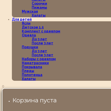
Сорочки
Пижамы
Мужская
Халаты
Для детей
Ясли
Детское 1,5
Комплект с одеялом
Одеяла
До 3 лет
После 3 лет
Подушки
До 3 лет
После 3 лет
Наборы с одеялом
Наматрасники
Покрывала
Пледы
Полотенца
Халаты
0
Корзина пуста