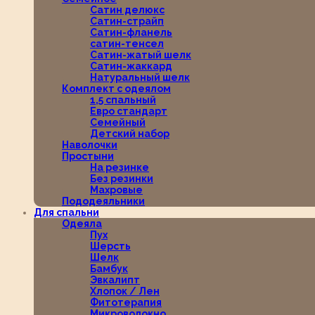
Сатин делюкс
Сатин-страйп
Сатин-фланель
сатин-тенсел
Сатин-жатый шелк
Сатин-жаккард
Натуральный шелк
Комплект с одеялом
1,5 спальный
Евро стандарт
Семейный
Детский набор
Наволочки
Простыни
На резинке
Без резинки
Махровые
Пододеяльники
Для спальни
Одеяла
Пух
Шерсть
Шелк
Бамбук
Эвкалипт
Хлопок / Лен
Фитотерапия
Микроволокно