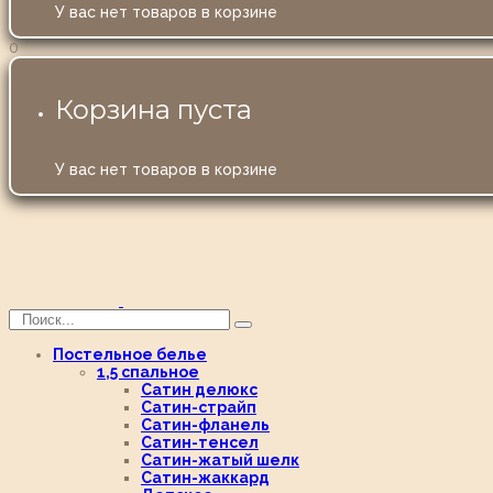
У вас нет товаров в корзине
0
Корзина пуста
У вас нет товаров в корзине
Постельное белье
1,5 спальное
Сатин делюкс
Сатин-страйп
Сатин-фланель
Сатин-тенсел
Сатин-жатый шелк
Сатин-жаккард