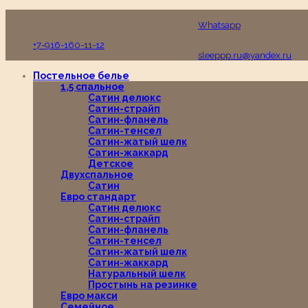
Пн-Вс с 10:00 до 19:00
Whatsapp
+7-916-160-11-12
sleeppp.ru@yandex.ru
Постельное белье
1,5 спальное
Сатин делюкс
Сатин-страйп
Сатин-фланель
Сатин-тенсел
Сатин-жатый шелк
Сатин-жаккард
Детское
Двухспальное
Сатин
Евро стандарт
Сатин делюкс
Сатин-страйп
Сатин-фланель
Сатин-тенсел
Сатин-жатый шелк
Сатин-жаккард
Натуральный шелк
Простынь на резинке
Евро макси
Семейное