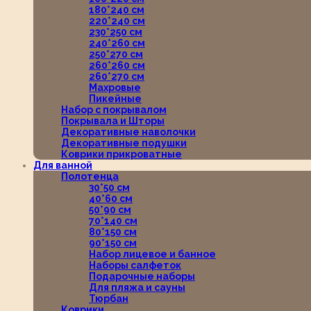
180*240 см
220*240 см
230*250 см
240*260 см
250*270 см
260*260 см
260*270 см
Махровые
Пикейные
Набор с покрывалом
Покрывала и Шторы
Декоративные наволочки
Декоративные подушки
Коврики прикроватные
Для ванной
Полотенца
30*50 см
40*60 см
50*90 см
70*140 см
80*150 см
90*150 см
Набор лицевое и банное
Наборы салфеток
Подарочные наборы
Для пляжа и сауны
Тюрбан
Коврики