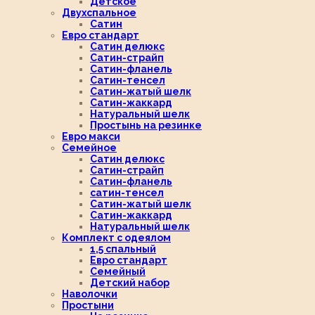
Детское
Двухспальное
Сатин
Евро стандарт
Сатин делюкс
Сатин-страйп
Сатин-фланель
Сатин-тенсел
Сатин-жатый шелк
Сатин-жаккард
Натуральный шелк
Простынь на резинке
Евро макси
Семейное
Сатин делюкс
Сатин-страйп
Сатин-фланель
сатин-тенсел
Сатин-жатый шелк
Сатин-жаккард
Натуральный шелк
Комплект с одеялом
1,5 спальный
Евро стандарт
Семейный
Детский набор
Наволочки
Простыни