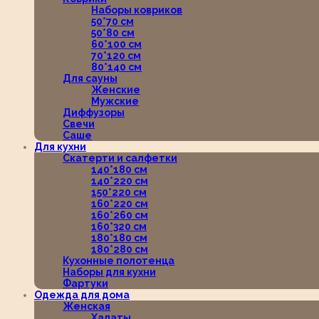
Наборы ковриков
50*70 см
50*80 см
60*100 см
70*120 см
80*140 см
Для сауны
Женские
Мужские
Диффузоры
Свечи
Саше
Для кухни
Скатерти и салфетки
140*180 см
140*220 см
150*220 см
160*220 см
160*260 см
160*320 см
180*180 см
180*280 см
Кухонные полотенца
Наборы для кухни
Фартуки
Одежда для дома
Женская
Халаты