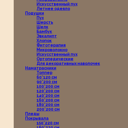
Искусственный пух
Летнее одеяло
Подушки
Пух
Шерсть
Шелк
Бамбук
Эвкалипт
Хлопок
Фитотерапия
Микроволокно
Искусственный пух
Ортопедические
Для декоративных наволочек
Наматрасники
Топпер
60*120 см
90*200 см
100*200 см
120*200 см
140*200 см
160*200 см
180*200 см
200*200 см
Пледы
Покрывала
150*220 см
160*220 см