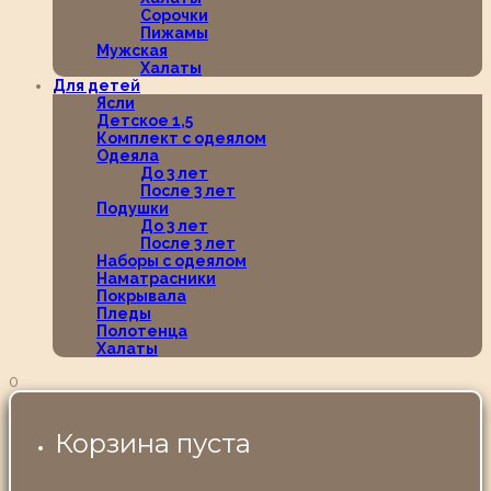
Сорочки
Пижамы
Мужская
Халаты
Для детей
Ясли
Детское 1,5
Комплект с одеялом
Одеяла
До 3 лет
После 3 лет
Подушки
До 3 лет
После 3 лет
Наборы с одеялом
Наматрасники
Покрывала
Пледы
Полотенца
Халаты
0
Корзина пуста