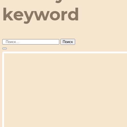
keyword
Поиск