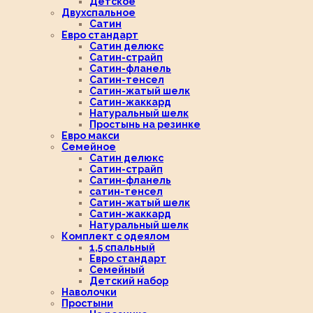
Детское
Двухспальное
Сатин
Евро стандарт
Сатин делюкс
Сатин-страйп
Сатин-фланель
Сатин-тенсел
Сатин-жатый шелк
Сатин-жаккард
Натуральный шелк
Простынь на резинке
Евро макси
Семейное
Сатин делюкс
Сатин-страйп
Сатин-фланель
сатин-тенсел
Сатин-жатый шелк
Сатин-жаккард
Натуральный шелк
Комплект с одеялом
1,5 спальный
Евро стандарт
Семейный
Детский набор
Наволочки
Простыни