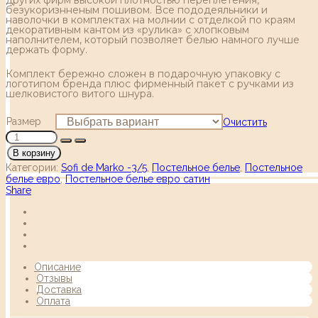
безукоризнненым пошивом. Все пододеяльники и
наволочки в комплектах на молнии с отделкой по краям
декоративным кантом из «рулика» с хлопковым
наполнителем, который позволяет белью намного лучше
держать форму.
Комплект бережно сложен в подарочную упаковку с
логотипом бренда плюс фирменный пакет с ручками из
шелковистого витого шнура.
Размер
Очистить
В корзину
Категории:
Sofi de Marko -3/5
,
Постельное белье
,
Постельное
белье евро
,
Постельное белье евро сатин
Share
Описание
Отзывы
Доставка
Оплата