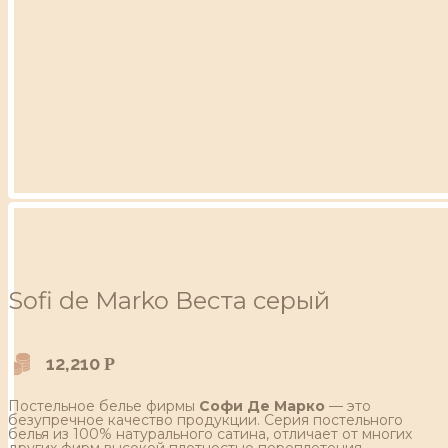
Sofi de Marko Веста серый
12,210
Р
Постельное белье фирмы
Софи Де Марко
— это
безупречное качество продукции. Серия постельного
белья из 100% натурального сатина, отличает от многих
других фирм высокой плотностью переплетения,