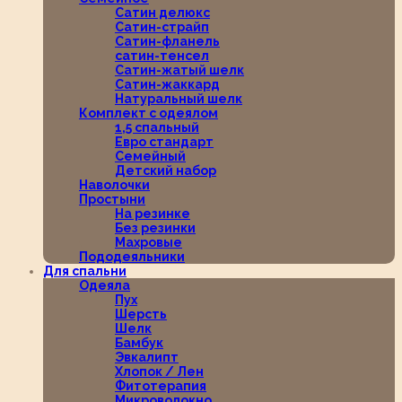
Сатин делюкс
Сатин-страйп
Сатин-фланель
сатин-тенсел
Сатин-жатый шелк
Сатин-жаккард
Натуральный шелк
Комплект с одеялом
1,5 спальный
Евро стандарт
Семейный
Детский набор
Наволочки
Простыни
На резинке
Без резинки
Махровые
Пододеяльники
Для спальни
Одеяла
Пух
Шерсть
Шелк
Бамбук
Эвкалипт
Хлопок / Лен
Фитотерапия
Микроволокно