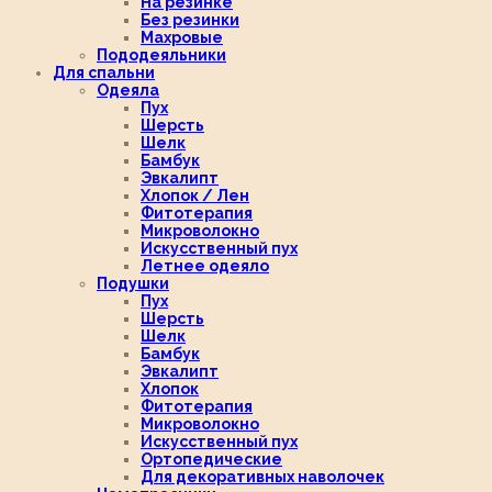
На резинке
Без резинки
Махровые
Пододеяльники
Для спальни
Одеяла
Пух
Шерсть
Шелк
Бамбук
Эвкалипт
Хлопок / Лен
Фитотерапия
Микроволокно
Искусственный пух
Летнее одеяло
Подушки
Пух
Шерсть
Шелк
Бамбук
Эвкалипт
Хлопок
Фитотерапия
Микроволокно
Искусственный пух
Ортопедические
Для декоративных наволочек