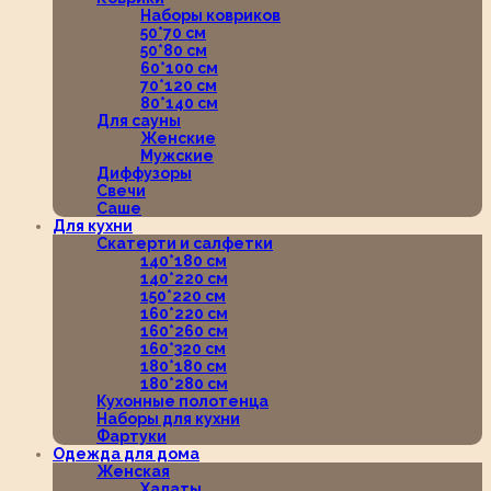
Наборы ковриков
50*70 см
50*80 см
60*100 см
70*120 см
80*140 см
Для сауны
Женские
Мужские
Диффузоры
Свечи
Саше
Для кухни
Скатерти и салфетки
140*180 см
140*220 см
150*220 см
160*220 см
160*260 см
160*320 см
180*180 см
180*280 см
Кухонные полотенца
Наборы для кухни
Фартуки
Одежда для дома
Женская
Халаты