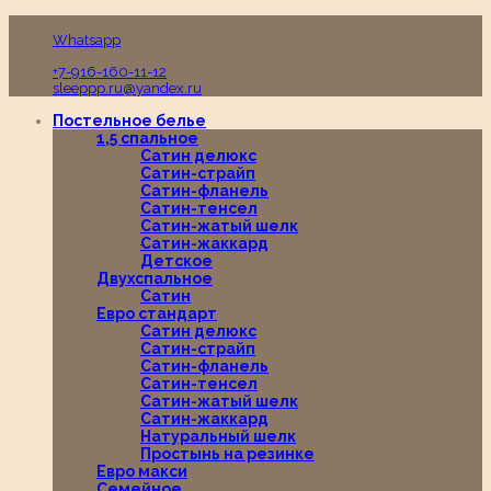
Пн-Вс с 10:00 до 19:00
Whatsapp
+7-916-160-11-12
sleeppp.ru@yandex.ru
Постельное белье
1,5 спальное
Сатин делюкс
Сатин-страйп
Сатин-фланель
Сатин-тенсел
Сатин-жатый шелк
Сатин-жаккард
Детское
Двухспальное
Сатин
Евро стандарт
Сатин делюкс
Сатин-страйп
Сатин-фланель
Сатин-тенсел
Сатин-жатый шелк
Сатин-жаккард
Натуральный шелк
Простынь на резинке
Евро макси
Семейное