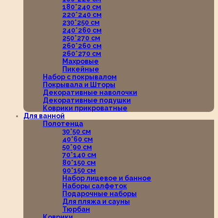
180*240 см
220*240 см
230*250 см
240*260 см
250*270 см
260*260 см
260*270 см
Махровые
Пикейные
Набор с покрывалом
Покрывала и Шторы
Декоративные наволочки
Декоративные подушки
Коврики прикроватные
Для ванной
Полотенца
30*50 см
40*60 см
50*90 см
70*140 см
80*150 см
90*150 см
Набор лицевое и банное
Наборы салфеток
Подарочные наборы
Для пляжа и сауны
Тюрбан
Коврики