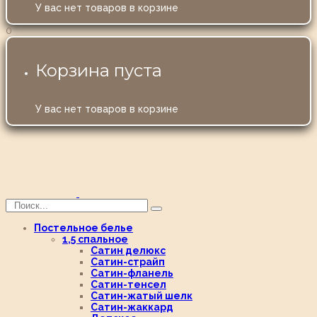
У вас нет товаров в корзине
0
Корзина пуста
У вас нет товаров в корзине
Постельное белье
1,5 спальное
Сатин делюкс
Сатин-страйп
Сатин-фланель
Сатин-тенсел
Сатин-жатый шелк
Сатин-жаккард