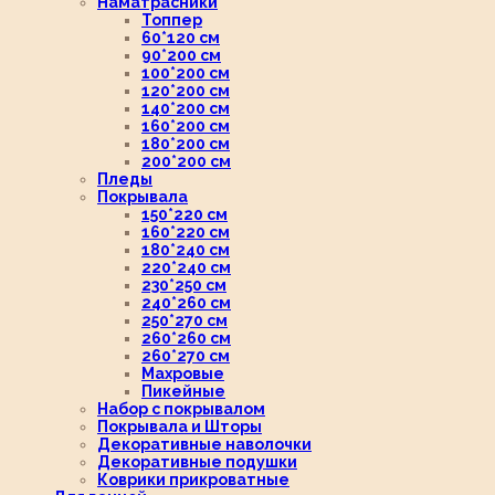
Наматрасники
Топпер
60*120 см
90*200 см
100*200 см
120*200 см
140*200 см
160*200 см
180*200 см
200*200 см
Пледы
Покрывала
150*220 см
160*220 см
180*240 см
220*240 см
230*250 см
240*260 см
250*270 см
260*260 см
260*270 см
Махровые
Пикейные
Набор с покрывалом
Покрывала и Шторы
Декоративные наволочки
Декоративные подушки
Коврики прикроватные