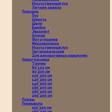
Искусственный пух
Летнее одеяло
Подушки
Пух
Шерсть
Шелк
Бамбук
Эвкалипт
Хлопок
Фитотерапия
Микроволокно
Искусственный пух
Ортопедические
Для декоративных наволочек
Наматрасники
Топпер
60*120 см
90*200 см
100*200 см
120*200 см
140*200 см
160*200 см
180*200 см
200*200 см
Пледы
Покрывала
150*220 см
160*220 см