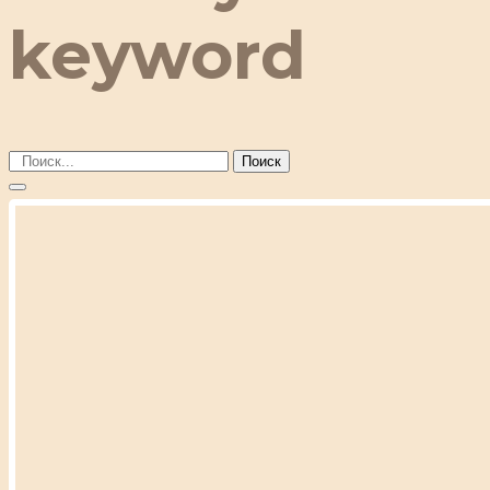
keyword
Поиск