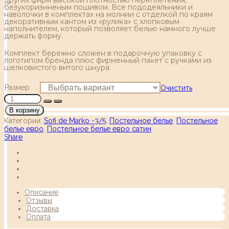
безукоризнненым пошивом. Все пододеяльники и
наволочки в комплектах на молнии с отделкой по краям
декоративным кантом из «рулика» с хлопковым
наполнителем, который позволяет белью намного лучше
держать форму.
Комплект бережно сложен в подарочную упаковку с
логотипом бренда плюс фирменный пакет с ручками из
шелковистого витого шнура.
Размер
Очистить
В корзину
Категории:
Sofi de Marko -3/5
,
Постельное белье
,
Постельное
белье евро
,
Постельное белье евро сатин
Share
Описание
Отзывы
Доставка
Оплата