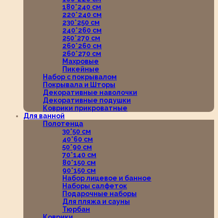
180*240 см
220*240 см
230*250 см
240*260 см
250*270 см
260*260 см
260*270 см
Махровые
Пикейные
Набор с покрывалом
Покрывала и Шторы
Декоративные наволочки
Декоративные подушки
Коврики прикроватные
Для ванной
Полотенца
30*50 см
40*60 см
50*90 см
70*140 см
80*150 см
90*150 см
Набор лицевое и банное
Наборы салфеток
Подарочные наборы
Для пляжа и сауны
Тюрбан
Коврики