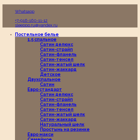
Пн-Вс с 10:00 до 19:00
Whatsapp
+7-916-160-11-12
sleeppp.ru@yandex.ru
Постельное белье
1,5 спальное
Сатин делюкс
Сатин-страйп
Сатин-фланель
Сатин-тенсел
Сатин-жатый шелк
Сатин-жаккард
Детское
Двухспальное
Сатин
Евро стандарт
Сатин делюкс
Сатин-страйп
Сатин-фланель
Сатин-тенсел
Сатин-жатый шелк
Сатин-жаккард
Натуральный шелк
Простынь на резинке
Евро макси
Семейное