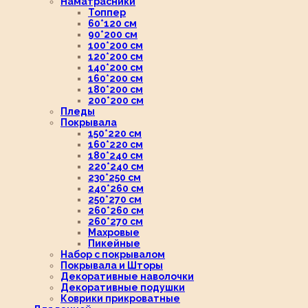
Наматрасники
Топпер
60*120 см
90*200 см
100*200 см
120*200 см
140*200 см
160*200 см
180*200 см
200*200 см
Пледы
Покрывала
150*220 см
160*220 см
180*240 см
220*240 см
230*250 см
240*260 см
250*270 см
260*260 см
260*270 см
Махровые
Пикейные
Набор с покрывалом
Покрывала и Шторы
Декоративные наволочки
Декоративные подушки
Коврики прикроватные