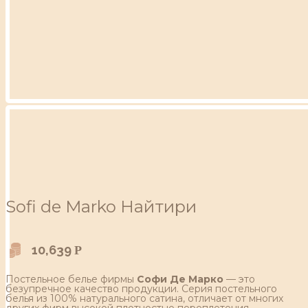
Sofi de Marko Найтири
10,639
Р
Постельное белье фирмы
Софи Де Марко
— это
безупречное качество продукции. Серия постельного
белья из 100% натурального сатина, отличает от многих
других фирм высокой плотностью переплетения,