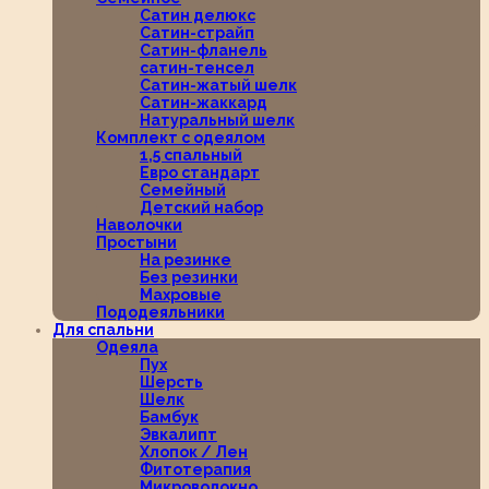
Сатин делюкс
Сатин-страйп
Сатин-фланель
сатин-тенсел
Сатин-жатый шелк
Сатин-жаккард
Натуральный шелк
Комплект с одеялом
1,5 спальный
Евро стандарт
Семейный
Детский набор
Наволочки
Простыни
На резинке
Без резинки
Махровые
Пододеяльники
Для спальни
Одеяла
Пух
Шерсть
Шелк
Бамбук
Эвкалипт
Хлопок / Лен
Фитотерапия
Микроволокно