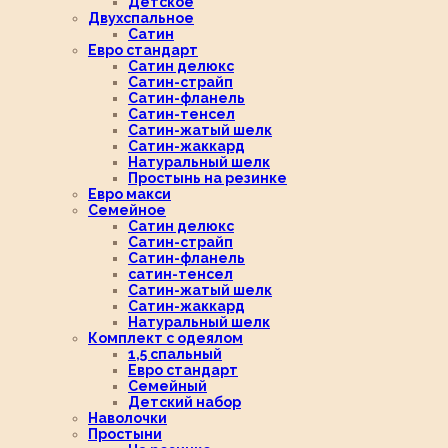
Детское
Двухспальное
Сатин
Евро стандарт
Сатин делюкс
Сатин-страйп
Сатин-фланель
Сатин-тенсел
Сатин-жатый шелк
Сатин-жаккард
Натуральный шелк
Простынь на резинке
Евро макси
Семейное
Сатин делюкс
Сатин-страйп
Сатин-фланель
сатин-тенсел
Сатин-жатый шелк
Сатин-жаккард
Натуральный шелк
Комплект с одеялом
1,5 спальный
Евро стандарт
Семейный
Детский набор
Наволочки
Простыни