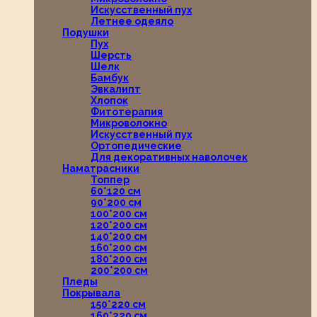
Искусственный пух
Летнее одеяло
Подушки
Пух
Шерсть
Шелк
Бамбук
Эвкалипт
Хлопок
Фитотерапия
Микроволокно
Искусственный пух
Ортопедические
Для декоративных наволочек
Наматрасники
Топпер
60*120 см
90*200 см
100*200 см
120*200 см
140*200 см
160*200 см
180*200 см
200*200 см
Пледы
Покрывала
150*220 см
160*220 см