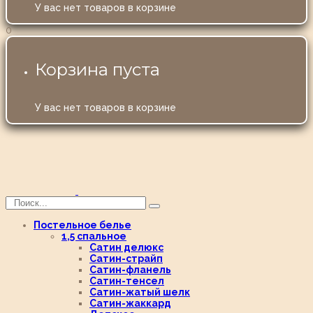
У вас нет товаров в корзине
0
Корзина пуста
У вас нет товаров в корзине
Постельное белье
1,5 спальное
Сатин делюкс
Сатин-страйп
Сатин-фланель
Сатин-тенсел
Сатин-жатый шелк
Сатин-жаккард