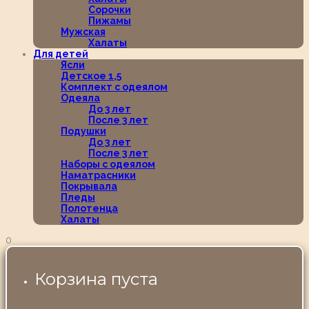
Сорочки
Пижамы
Мужская
Халаты
Для детей
Ясли
Детское 1,5
Комплект с одеялом
Одеяла
До 3 лет
После 3 лет
Подушки
До 3 лет
После 3 лет
Наборы с одеялом
Наматрасники
Покрывала
Пледы
Полотенца
Халаты
0
Корзина пуста