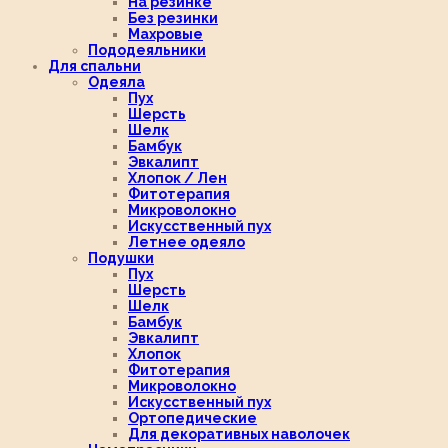
На резинке
Без резинки
Махровые
Пододеяльники
Для спальни
Одеяла
Пух
Шерсть
Шелк
Бамбук
Эвкалипт
Хлопок / Лен
Фитотерапия
Микроволокно
Искусственный пух
Летнее одеяло
Подушки
Пух
Шерсть
Шелк
Бамбук
Эвкалипт
Хлопок
Фитотерапия
Микроволокно
Искусственный пух
Ортопедические
Для декоративных наволочек