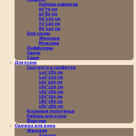
Наборы ковриков
50*70 см
50*80 см
60*100 см
70*120 см
80*140 см
Для сауны
Женские
Мужские
Диффузоры
Свечи
Саше
Для кухни
Скатерти и салфетки
140*180 см
140*220 см
150*220 см
160*220 см
160*260 см
160*320 см
180*180 см
180*280 см
Кухонные полотенца
Наборы для кухни
Фартуки
Одежда для дома
Женская
Халаты