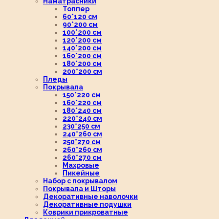
Наматрасники
Топпер
60*120 см
90*200 см
100*200 см
120*200 см
140*200 см
160*200 см
180*200 см
200*200 см
Пледы
Покрывала
150*220 см
160*220 см
180*240 см
220*240 см
230*250 см
240*260 см
250*270 см
260*260 см
260*270 см
Махровые
Пикейные
Набор с покрывалом
Покрывала и Шторы
Декоративные наволочки
Декоративные подушки
Коврики прикроватные