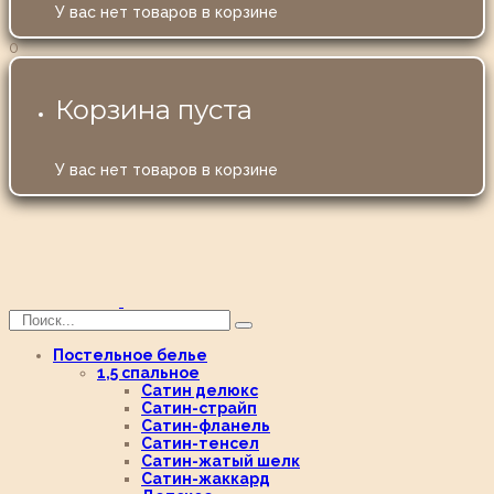
У вас нет товаров в корзине
0
Корзина пуста
У вас нет товаров в корзине
Постельное белье
1,5 спальное
Сатин делюкс
Сатин-страйп
Сатин-фланель
Сатин-тенсел
Сатин-жатый шелк
Сатин-жаккард