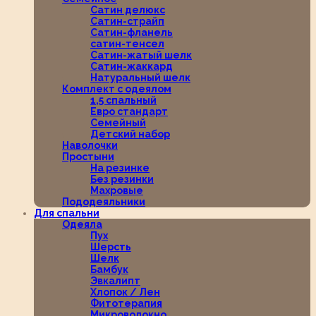
Сатин делюкс
Сатин-страйп
Сатин-фланель
сатин-тенсел
Сатин-жатый шелк
Сатин-жаккард
Натуральный шелк
Комплект с одеялом
1,5 спальный
Евро стандарт
Семейный
Детский набор
Наволочки
Простыни
На резинке
Без резинки
Махровые
Пододеяльники
Для спальни
Одеяла
Пух
Шерсть
Шелк
Бамбук
Эвкалипт
Хлопок / Лен
Фитотерапия
Микроволокно