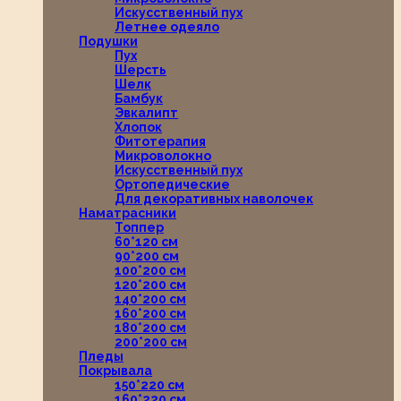
Искусственный пух
Летнее одеяло
Подушки
Пух
Шерсть
Шелк
Бамбук
Эвкалипт
Хлопок
Фитотерапия
Микроволокно
Искусственный пух
Ортопедические
Для декоративных наволочек
Наматрасники
Топпер
60*120 см
90*200 см
100*200 см
120*200 см
140*200 см
160*200 см
180*200 см
200*200 см
Пледы
Покрывала
150*220 см
160*220 см