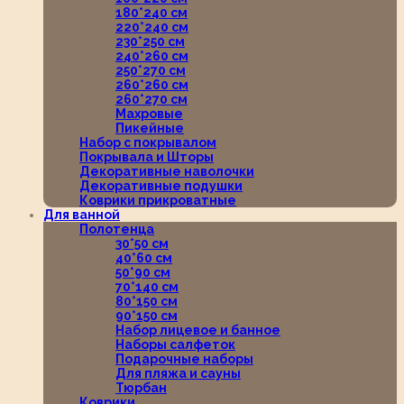
180*240 см
220*240 см
230*250 см
240*260 см
250*270 см
260*260 см
260*270 см
Махровые
Пикейные
Набор с покрывалом
Покрывала и Шторы
Декоративные наволочки
Декоративные подушки
Коврики прикроватные
Для ванной
Полотенца
30*50 см
40*60 см
50*90 см
70*140 см
80*150 см
90*150 см
Набор лицевое и банное
Наборы салфеток
Подарочные наборы
Для пляжа и сауны
Тюрбан
Коврики