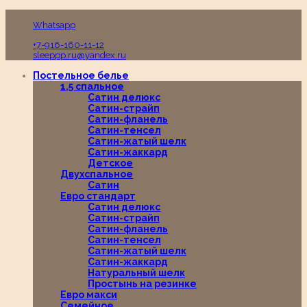
Пн-Вс с 10:00 до 19:00
Whatsapp
+7-916-160-11-12
sleeppp.ru@yandex.ru
Постельное белье
1,5 спальное
Сатин делюкс
Сатин-страйп
Сатин-фланель
Сатин-тенсел
Сатин-жатый шелк
Сатин-жаккард
Детское
Двухспальное
Сатин
Евро стандарт
Сатин делюкс
Сатин-страйп
Сатин-фланель
Сатин-тенсел
Сатин-жатый шелк
Сатин-жаккард
Натуральный шелк
Простынь на резинке
Евро макси
Семейное