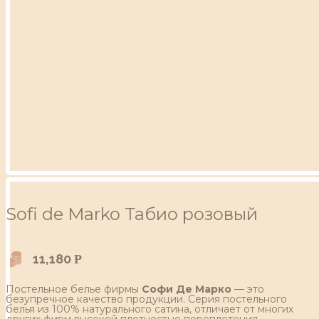
Sofi de Marko Табио розовый
11,180
Р
Постельное белье фирмы
Софи Де Марко
— это
безупречное качество продукции. Серия постельного
белья из 100% натурального сатина, отличает от многих
других фирм высокой плотностью переплетения,