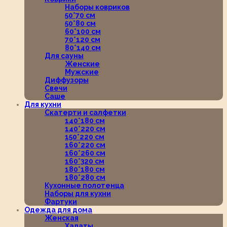
Наборы ковриков
50*70 см
50*80 см
60*100 см
70*120 см
80*140 см
Для сауны
Женские
Мужские
Диффузоры
Свечи
Саше
Для кухни
Скатерти и салфетки
140*180 см
140*220 см
150*220 см
160*220 см
160*260 см
160*320 см
180*180 см
180*280 см
Кухонные полотенца
Наборы для кухни
Фартуки
Одежда для дома
Женская
Халаты