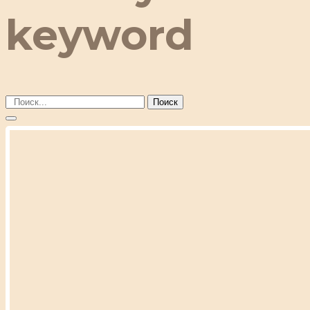
keyword
Поиск