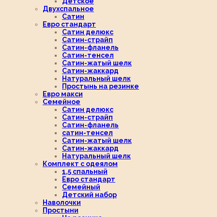
Детское
Двухспальное
Сатин
Евро стандарт
Сатин делюкс
Сатин-страйп
Сатин-фланель
Сатин-тенсел
Сатин-жатый шелк
Сатин-жаккард
Натуральный шелк
Простынь на резинке
Евро макси
Семейное
Сатин делюкс
Сатин-страйп
Сатин-фланель
сатин-тенсел
Сатин-жатый шелк
Сатин-жаккард
Натуральный шелк
Комплект с одеялом
1,5 спальный
Евро стандарт
Семейный
Детский набор
Наволочки
Простыни