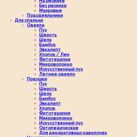
На резинке
Без резинки
Махровые
Пододеяльники
Для спальни
Одеяла
Пух
Шерсть
Шелк
Бамбук
Эвкалипт
Хлопок / Лен
Фитотерапия
Микроволокно
Искусственный пух
Летнее одеяло
Подушки
Пух
Шерсть
Шелк
Бамбук
Эвкалипт
Хлопок
Фитотерапия
Микроволокно
Искусственный пух
Ортопедические
Для декоративных наволочек