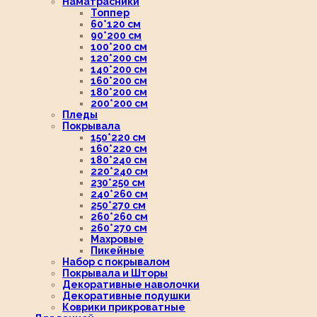
Наматрасники
Топпер
60*120 см
90*200 см
100*200 см
120*200 см
140*200 см
160*200 см
180*200 см
200*200 см
Пледы
Покрывала
150*220 см
160*220 см
180*240 см
220*240 см
230*250 см
240*260 см
250*270 см
260*260 см
260*270 см
Махровые
Пикейные
Набор с покрывалом
Покрывала и Шторы
Декоративные наволочки
Декоративные подушки
Коврики прикроватные