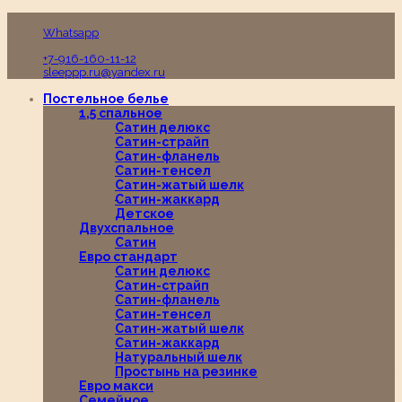
Пн-Вс с 10:00 до 19:00
Whatsapp
+7-916-160-11-12
sleeppp.ru@yandex.ru
Постельное белье
1,5 спальное
Сатин делюкс
Сатин-страйп
Сатин-фланель
Сатин-тенсел
Сатин-жатый шелк
Сатин-жаккард
Детское
Двухспальное
Сатин
Евро стандарт
Сатин делюкс
Сатин-страйп
Сатин-фланель
Сатин-тенсел
Сатин-жатый шелк
Сатин-жаккард
Натуральный шелк
Простынь на резинке
Евро макси
Семейное