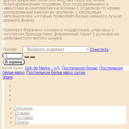
безукоризнненым пошивом. Все пододеяльники и
наволочки в комплектах на молнии с отделкой по краям
декоративным кантом из «рулика» с хлопковым
наполнителем, который позволяет белью намного лучше
держать форму.
Комплект бережно сложен в подарочную упаковку с
логотипом бренда плюс фирменный пакет с ручками из
шелковистого витого шнура.
Размер
Очистить
В корзину
Категории:
Sofi de Marko -3/5
,
Постельное белье
,
Постельное
белье евро
,
Постельное белье евро сатин
Share
Описание
Отзывы
Доставка
Оплата