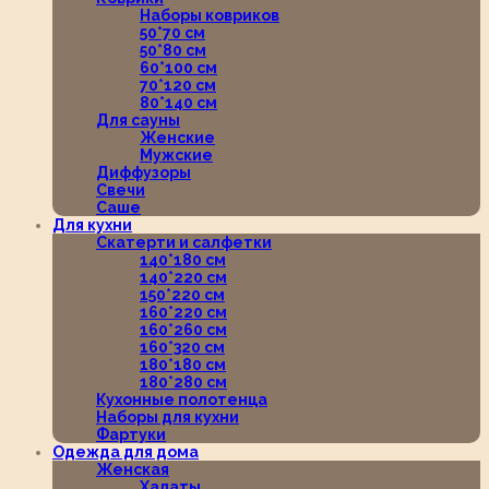
Наборы ковриков
50*70 см
50*80 см
60*100 см
70*120 см
80*140 см
Для сауны
Женские
Мужские
Диффузоры
Свечи
Саше
Для кухни
Скатерти и салфетки
140*180 см
140*220 см
150*220 см
160*220 см
160*260 см
160*320 см
180*180 см
180*280 см
Кухонные полотенца
Наборы для кухни
Фартуки
Одежда для дома
Женская
Халаты