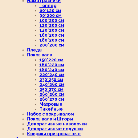
Наматрасники
Топпер
60*120 см
90*200 см
100*200 см
120*200 см
140*200 см
160*200 см
180*200 см
200*200 см
Пледы
Покрывала
150*220 см
160*220 см
180*240 см
220*240 см
230*250 см
240*260 см
250*270 см
260*260 см
260*270 см
Махровые
Пикейные
Набор с покрывалом
Покрывала и Шторы
Декоративные наволочки
Декоративные подушки
Коврики прикроватные