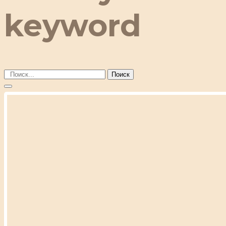
keyword
Поиск