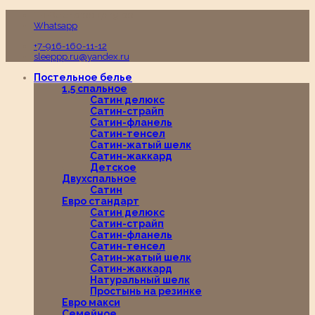
Пн-Вс с 10:00 до 19:00
Whatsapp
+7-916-160-11-12
sleeppp.ru@yandex.ru
Постельное белье
1,5 спальное
Сатин делюкс
Сатин-страйп
Сатин-фланель
Сатин-тенсел
Сатин-жатый шелк
Сатин-жаккард
Детское
Двухспальное
Сатин
Евро стандарт
Сатин делюкс
Сатин-страйп
Сатин-фланель
Сатин-тенсел
Сатин-жатый шелк
Сатин-жаккард
Натуральный шелк
Простынь на резинке
Евро макси
Семейное