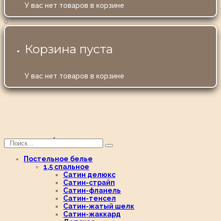
У вас нет товаров в корзине
0
Корзина пуста
У вас нет товаров в корзине
Постельное белье
1,5 спальное
Сатин делюкс
Сатин-страйп
Сатин-фланель
Сатин-тенсел
Сатин-жатый шелк
Сатин-жаккард