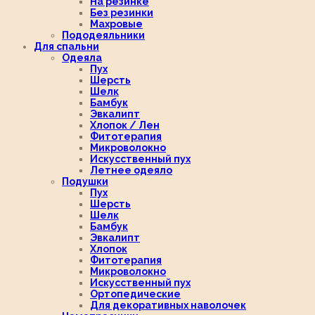
На резинке
Без резинки
Махровые
Пододеяльники
Для спальни
Одеяла
Пух
Шерсть
Шелк
Бамбук
Эвкалипт
Хлопок / Лен
Фитотерапия
Микроволокно
Искусственный пух
Летнее одеяло
Подушки
Пух
Шерсть
Шелк
Бамбук
Эвкалипт
Хлопок
Фитотерапия
Микроволокно
Искусственный пух
Ортопедические
Для декоративных наволочек