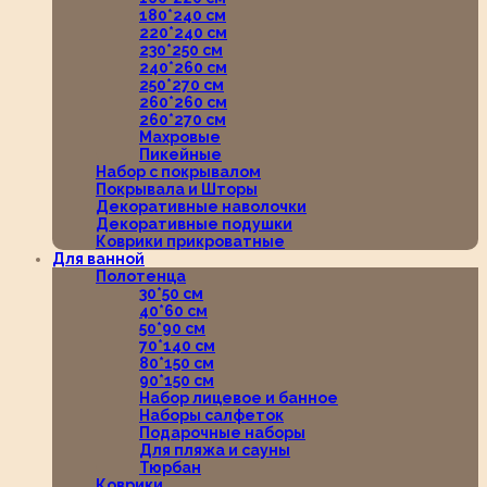
180*240 см
220*240 см
230*250 см
240*260 см
250*270 см
260*260 см
260*270 см
Махровые
Пикейные
Набор с покрывалом
Покрывала и Шторы
Декоративные наволочки
Декоративные подушки
Коврики прикроватные
Для ванной
Полотенца
30*50 см
40*60 см
50*90 см
70*140 см
80*150 см
90*150 см
Набор лицевое и банное
Наборы салфеток
Подарочные наборы
Для пляжа и сауны
Тюрбан
Коврики