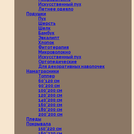
Искусственный пух
Летнее одеяло
Подушки
Пух
Шерсть
Шелк
Бамбук
Эвкалипт
Хлопок
Фитотерапия
Микроволокно
Искусственный пух
Ортопедические
Для декоративных наволочек
Наматрасники
Топпер
60*120 см
90*200 см
100*200 см
120*200 см
140*200 см
160*200 см
180*200 см
200*200 см
Пледы
Покрывала
150*220 см
160*220 см