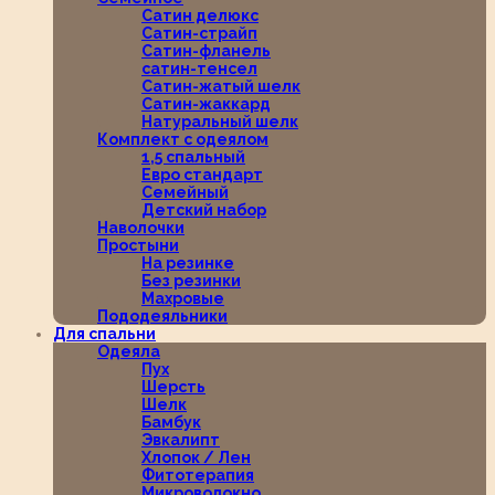
Сатин делюкс
Сатин-страйп
Сатин-фланель
сатин-тенсел
Сатин-жатый шелк
Сатин-жаккард
Натуральный шелк
Комплект с одеялом
1,5 спальный
Евро стандарт
Семейный
Детский набор
Наволочки
Простыни
На резинке
Без резинки
Махровые
Пододеяльники
Для спальни
Одеяла
Пух
Шерсть
Шелк
Бамбук
Эвкалипт
Хлопок / Лен
Фитотерапия
Микроволокно