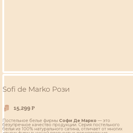
Sofi de Marko Рози
15,299
Р
Постельное белье фирмы
Софи Де Марко
— это
безупречное качество продукции. Серия постельного
белья из 100% натурального сатина, отличает от многих
других фирм высокой плотностью переплетения,