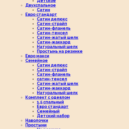
Детское
Двухспальное
Сатин
Евро стандарт
Сатин делюкс
Сатин-страйп
Сатин-фланель
Сатин-тенсел
Сатин-жатый шелк
Сатин-жаккард
Натуральный шелк
Простынь на резинке
Евро макси
Семейное
Сатин делюкс
Сатин-страйп
Сатин-фланель
сатин-тенсел
Сатин-жатый шелк
Сатин-жаккард
Натуральный шелк
Комплект с одеялом
1,5 спальный
Евро стандарт
Семейный
Детский набор
Наволочки
Простыни