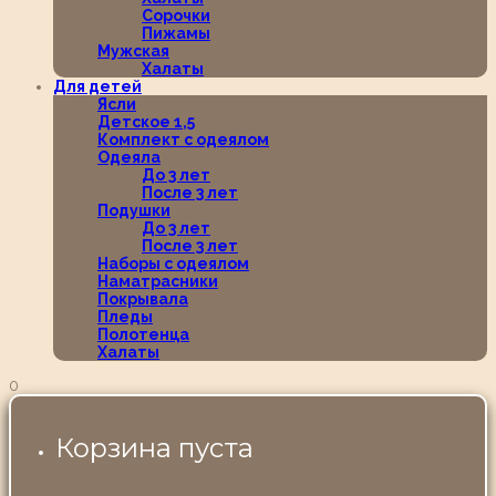
Сорочки
Пижамы
Мужская
Халаты
Для детей
Ясли
Детское 1,5
Комплект с одеялом
Одеяла
До 3 лет
После 3 лет
Подушки
До 3 лет
После 3 лет
Наборы с одеялом
Наматрасники
Покрывала
Пледы
Полотенца
Халаты
0
Корзина пуста