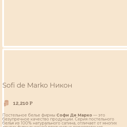
Sofi de Marko Никон
12,210
Р
Постельное белье фирмы
Софи Де Марко
— это
безупречное качество продукции. Серия постельного
белья из 100% натурального сатина, отличает от многих
других фирм высокой плотностью переплетения,