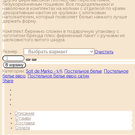
безукоризнненым пошивом. Все пододеяльники и
наволочки в комплектах на молнии с отделкой по краям
декоративным кантом из «рулика» с хлопковым
наполнителем, который позволяет белью намного лучше
держать форму.
Комплект бережно сложен в подарочную упаковку с
логотипом бренда плюс фирменный пакет с ручками из
шелковистого витого шнура.
Размер
Очистить
В корзину
Категории:
Sofi de Marko -3/5
,
Постельное белье
,
Постельное
белье евро
,
Постельное белье евро сатин
Share
Описание
Отзывы
Доставка
Оплата