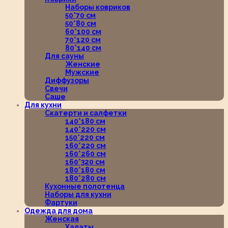
Наборы ковриков
50*70 см
50*80 см
60*100 см
70*120 см
80*140 см
Для сауны
Женские
Мужские
Диффузоры
Свечи
Саше
Для кухни
Скатерти и салфетки
140*180 см
140*220 см
150*220 см
160*220 см
160*260 см
160*320 см
180*180 см
180*280 см
Кухонные полотенца
Наборы для кухни
Фартуки
Одежда для дома
Женская
Халаты