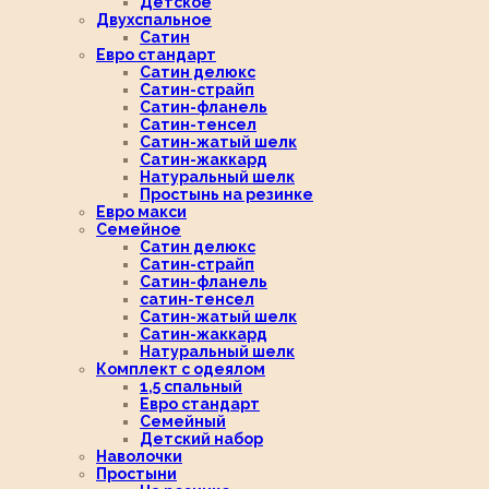
Детское
Двухспальное
Сатин
Евро стандарт
Сатин делюкс
Сатин-страйп
Сатин-фланель
Сатин-тенсел
Сатин-жатый шелк
Сатин-жаккард
Натуральный шелк
Простынь на резинке
Евро макси
Семейное
Сатин делюкс
Сатин-страйп
Сатин-фланель
сатин-тенсел
Сатин-жатый шелк
Сатин-жаккард
Натуральный шелк
Комплект с одеялом
1,5 спальный
Евро стандарт
Семейный
Детский набор
Наволочки
Простыни