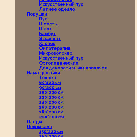
Искусственный пух
Летнее одеяло
Подушки
Пух
Шерсть
Шелк
Бамбук
Эвкалипт
Хлопок
Фитотерапия
Микроволокно
Искусственный пух
Ортопедические
Для декоративных наволочек
Наматрасники
Топпер
60*120 см
90*200 см
100*200 см
120*200 см
140*200 см
160*200 см
180*200 см
200*200 см
Пледы
Покрывала
150*220 см
160*220 см