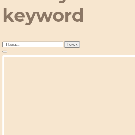
keyword
Поиск