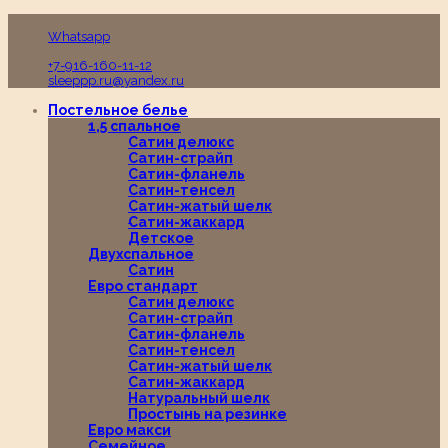
Пн-Вс с 10:00 до 19:00
Whatsapp
+7-916-160-11-12
sleeppp.ru@yandex.ru
Постельное белье
1,5 спальное
Сатин делюкс
Сатин-страйп
Сатин-фланель
Сатин-тенсел
Сатин-жатый шелк
Сатин-жаккард
Детское
Двухспальное
Сатин
Евро стандарт
Сатин делюкс
Сатин-страйп
Сатин-фланель
Сатин-тенсел
Сатин-жатый шелк
Сатин-жаккард
Натуральный шелк
Простынь на резинке
Евро макси
Семейное