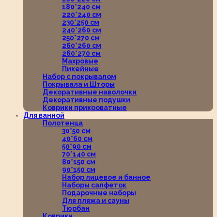
180*240 см
220*240 см
230*250 см
240*260 см
250*270 см
260*260 см
260*270 см
Махровые
Пикейные
Набор с покрывалом
Покрывала и Шторы
Декоративные наволочки
Декоративные подушки
Коврики прикроватные
Для ванной
Полотенца
30*50 см
40*60 см
50*90 см
70*140 см
80*150 см
90*150 см
Набор лицевое и банное
Наборы салфеток
Подарочные наборы
Для пляжа и сауны
Тюрбан
Коврики