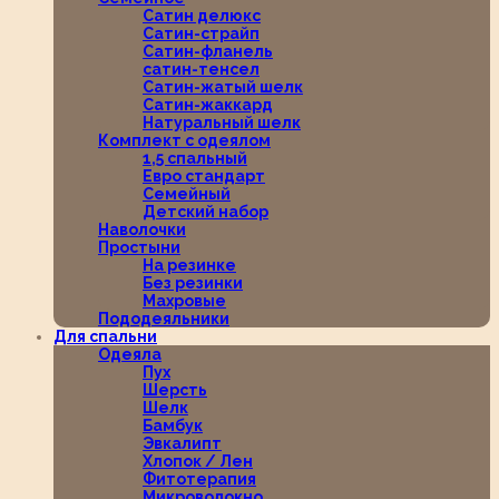
Сатин делюкс
Сатин-страйп
Сатин-фланель
сатин-тенсел
Сатин-жатый шелк
Сатин-жаккард
Натуральный шелк
Комплект с одеялом
1,5 спальный
Евро стандарт
Семейный
Детский набор
Наволочки
Простыни
На резинке
Без резинки
Махровые
Пододеяльники
Для спальни
Одеяла
Пух
Шерсть
Шелк
Бамбук
Эвкалипт
Хлопок / Лен
Фитотерапия
Микроволокно