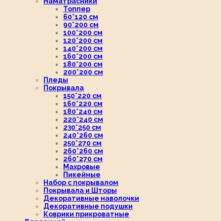
Наматрасники
Топпер
60*120 см
90*200 см
100*200 см
120*200 см
140*200 см
160*200 см
180*200 см
200*200 см
Пледы
Покрывала
150*220 см
160*220 см
180*240 см
220*240 см
230*250 см
240*260 см
250*270 см
260*260 см
260*270 см
Махровые
Пикейные
Набор с покрывалом
Покрывала и Шторы
Декоративные наволочки
Декоративные подушки
Коврики прикроватные