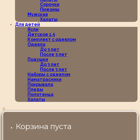
Сорочки
Пижамы
Мужская
Халаты
Для детей
Ясли
Детское 1,5
Комплект с одеялом
Одеяла
До 3 лет
После 3 лет
Подушки
До 3 лет
После 3 лет
Наборы с одеялом
Наматрасники
Покрывала
Пледы
Полотенца
Халаты
0
Корзина пуста