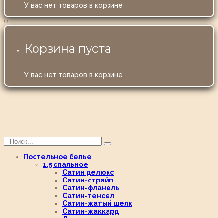
У вас нет товаров в корзине
0
Корзина пуста
У вас нет товаров в корзине
Постельное белье
1,5 спальное
Сатин делюкс
Сатин-страйп
Сатин-фланель
Сатин-тенсел
Сатин-жатый шелк
Сатин-жаккард