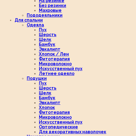
На резинке
Без резинки
Махровые
Пододеяльники
Для спальни
Одеяла
Пух
Шерсть
Шелк
Бамбук
Эвкалипт
Хлопок / Лен
Фитотерапия
Микроволокно
Искусственный пух
Летнее одеяло
Подушки
Пух
Шерсть
Шелк
Бамбук
Эвкалипт
Хлопок
Фитотерапия
Микроволокно
Искусственный пух
Ортопедические
Для декоративных наволочек