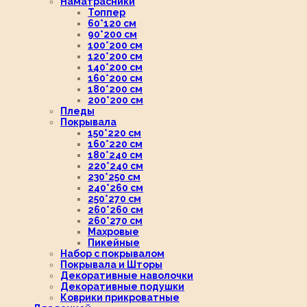
Наматрасники
Топпер
60*120 см
90*200 см
100*200 см
120*200 см
140*200 см
160*200 см
180*200 см
200*200 см
Пледы
Покрывала
150*220 см
160*220 см
180*240 см
220*240 см
230*250 см
240*260 см
250*270 см
260*260 см
260*270 см
Махровые
Пикейные
Набор с покрывалом
Покрывала и Шторы
Декоративные наволочки
Декоративные подушки
Коврики прикроватные