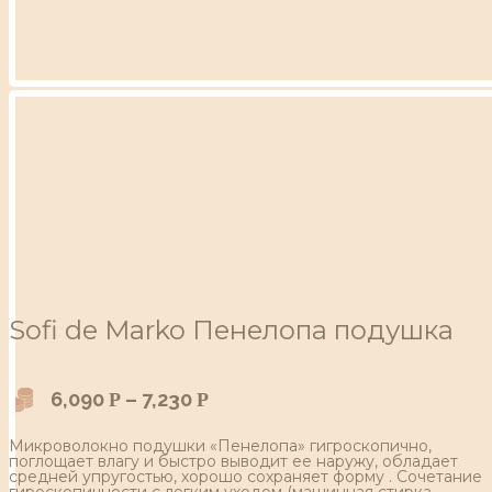
Sofi de Marko Пенелопа подушка
6,090
–
7,230
Р
Р
Микроволокно подушки «Пенелопа» гигроскопично,
поглощает влагу и быстро выводит ее наружу, обладает
средней упругостью, хорошо сохраняет форму . Сочетание
гироскопичности с легким уходом (машинная стирка