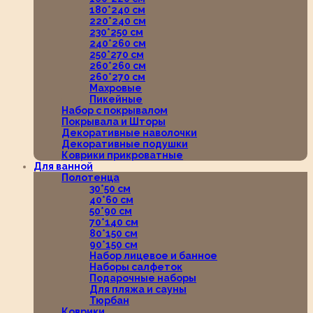
180*240 см
220*240 см
230*250 см
240*260 см
250*270 см
260*260 см
260*270 см
Махровые
Пикейные
Набор с покрывалом
Покрывала и Шторы
Декоративные наволочки
Декоративные подушки
Коврики прикроватные
Для ванной
Полотенца
30*50 см
40*60 см
50*90 см
70*140 см
80*150 см
90*150 см
Набор лицевое и банное
Наборы салфеток
Подарочные наборы
Для пляжа и сауны
Тюрбан
Коврики