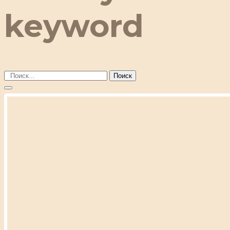
keyword
Поиск