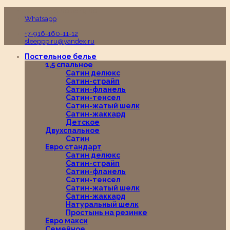
Пн-Вс с 10:00 до 19:00
Whatsapp
+7-916-160-11-12
sleeppp.ru@yandex.ru
Постельное белье
1,5 спальное
Сатин делюкс
Сатин-страйп
Сатин-фланель
Сатин-тенсел
Сатин-жатый шелк
Сатин-жаккард
Детское
Двухспальное
Сатин
Евро стандарт
Сатин делюкс
Сатин-страйп
Сатин-фланель
Сатин-тенсел
Сатин-жатый шелк
Сатин-жаккард
Натуральный шелк
Простынь на резинке
Евро макси
Семейное