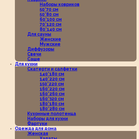
Наборы ковриков
50*70 см
50*80 см
60*100 см
70*120 см
80*140 см
Для сауны
Женские
Мужские
Диффузоры
Свечи
Саше
Для кухни
Скатерти и салфетки
140*180 см
140*220 см
150*220 см
160*220 см
160*260 см
160*320 см
180*180 см
180*280 см
Кухонные полотенца
Наборы для кухни
Фартуки
Одежда для дома
Женская
Халаты