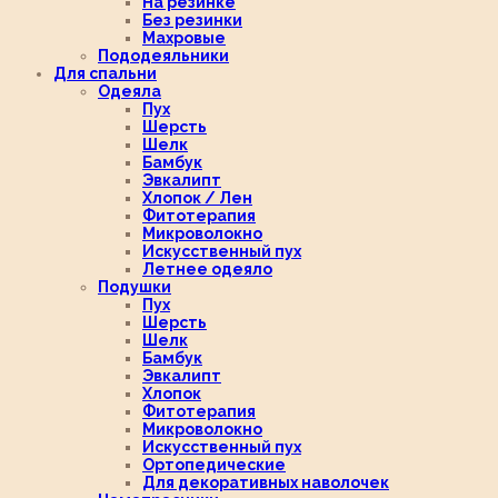
На резинке
Без резинки
Махровые
Пододеяльники
Для спальни
Одеяла
Пух
Шерсть
Шелк
Бамбук
Эвкалипт
Хлопок / Лен
Фитотерапия
Микроволокно
Искусственный пух
Летнее одеяло
Подушки
Пух
Шерсть
Шелк
Бамбук
Эвкалипт
Хлопок
Фитотерапия
Микроволокно
Искусственный пух
Ортопедические
Для декоративных наволочек