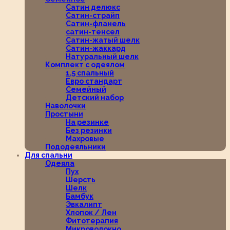
Сатин делюкс
Сатин-страйп
Сатин-фланель
сатин-тенсел
Сатин-жатый шелк
Сатин-жаккард
Натуральный шелк
Комплект с одеялом
1,5 спальный
Евро стандарт
Семейный
Детский набор
Наволочки
Простыни
На резинке
Без резинки
Махровые
Пододеяльники
Для спальни
Одеяла
Пух
Шерсть
Шелк
Бамбук
Эвкалипт
Хлопок / Лен
Фитотерапия
Микроволокно