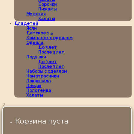
Сорочки
Пижамы
Мужская
Халаты
Для детей
Ясли
Детское 1,5
Комплект с одеялом
Одеяла
До 3 лет
После 3 лет
Подушки
До 3 лет
После 3 лет
Наборы с одеялом
Наматрасники
Покрывала
Пледы
Полотенца
Халаты
0
Корзина пуста