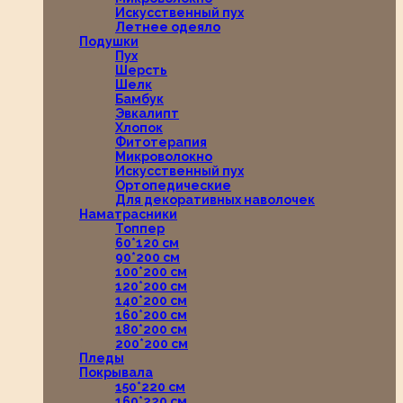
Искусственный пух
Летнее одеяло
Подушки
Пух
Шерсть
Шелк
Бамбук
Эвкалипт
Хлопок
Фитотерапия
Микроволокно
Искусственный пух
Ортопедические
Для декоративных наволочек
Наматрасники
Топпер
60*120 см
90*200 см
100*200 см
120*200 см
140*200 см
160*200 см
180*200 см
200*200 см
Пледы
Покрывала
150*220 см
160*220 см