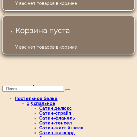
У вас нет товаров в корзине
0
Корзина пуста
У вас нет товаров в корзине
Постельное белье
1,5 спальное
Сатин делюкс
Сатин-страйп
Сатин-фланель
Сатин-тенсел
Сатин-жатый шелк
Сатин-жаккард