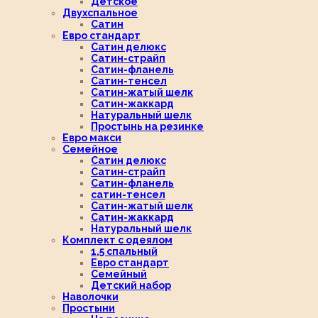
Детское
Двухспальное
Сатин
Евро стандарт
Сатин делюкс
Сатин-страйп
Сатин-фланель
Сатин-тенсел
Сатин-жатый шелк
Сатин-жаккард
Натуральный шелк
Простынь на резинке
Евро макси
Семейное
Сатин делюкс
Сатин-страйп
Сатин-фланель
сатин-тенсел
Сатин-жатый шелк
Сатин-жаккард
Натуральный шелк
Комплект с одеялом
1,5 спальный
Евро стандарт
Семейный
Детский набор
Наволочки
Простыни