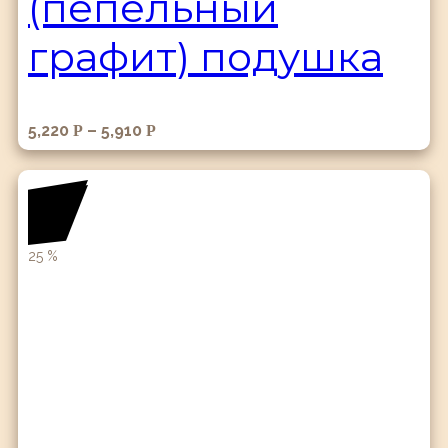
(пепельный
графит) подушка
5,220
–
5,910
Р
Р
25
%