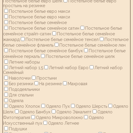
Постельное белье евро шелк
Постельное белье евро
простынь на резинке
Постельное белье евро макси
Постельное белье евро макси
Постельное белье семейное
Постельное белье семейное сатин
Постельное белье
семейное страйп-сатин
Постельное белье семейное
жаккард
Постельное белье семейное тенсел
Постельное
белье семейное фланель
Постельное белье семейное лен
Постельное белье семейное бамбук
Постельное белье
семейное перкаль
Постельное белье семейное шелк
Летние наборы
Летний набор 1,5
Летний набор Евро
Летний набор
Семейный
Наволочки
Простыни
Без резинки
На резинке
Махровая
Пододеяльники
Для спальни
Одеяла
Одеяло Хлопок
Одеяло Пух
Одеяло Шерсть
Одеяло
Шелк
Одеяло Бамбук
Одеяло Эвкалипт
Одеяло
Фитотерапия
Одеяло Микроволокно
Одеяло
Искусственный пух
Одеяло Летнее
Подушки