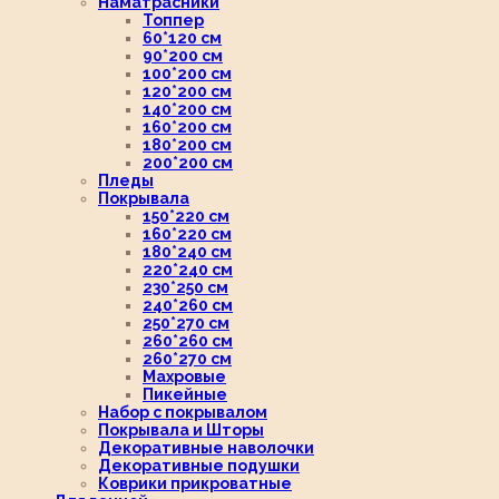
Наматрасники
Топпер
60*120 см
90*200 см
100*200 см
120*200 см
140*200 см
160*200 см
180*200 см
200*200 см
Пледы
Покрывала
150*220 см
160*220 см
180*240 см
220*240 см
230*250 см
240*260 см
250*270 см
260*260 см
260*270 см
Махровые
Пикейные
Набор с покрывалом
Покрывала и Шторы
Декоративные наволочки
Декоративные подушки
Коврики прикроватные