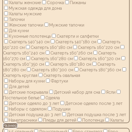
Халаты женские
Сорочка
Пижамы
Мужская одежда для дома
Халаты мужские
Тапочки
Женские тапочки
Мужские тапочки
Для кухни
Кухонные полотенца
Скатерти и салфетки
Скатерть 140*140 см
Скатерть 140*180 см
Скатерть
150*220 см
Скатерть 160*180 см
Скатерть 160*220 см
Скатерть 160*240 см
Скатерть 160*260 см
Скатерть
160*270 см
Скатерть 160*280 см
Скатерть 160*320 см
Скатерть 160*350 см
Скатерть 180*180 см
Скатерть
180*280 см
Скатерть 180*300 см
Скатерть 180*360 см
Скатерть круглая
Скатерть овальная
Наборы для кухни
Фартуки
Для детей
Детские покрывала
Детский набор для сна
Ясли
Постельное белье
Одеяла
Детское одеяло до 3 лет
Детское одеяло после 3 лет
Наборы с одеялом
Подушки
Детская подушка до 3 лет
Детская подушка после 3 лет
Наматрасники
Пледы для детей
Полотенца
Халаты
Размер
1,5 спальный
Двухспальный
Евро стандарт
Евро