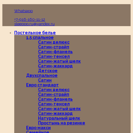
Пн-Вс с 10:00 до 19:00
Whatsapp
+7-916-160-11-12
sleeppp.ru@yandex.ru
Постельное белье
1,5 спальное
Сатин делюкс
Сатин-страйп
Сатин-фланель
Сатин-тенсел
Сатин-жатый шелк
Сатин-жаккард
Детское
Двухспальное
Сатин
Евро стандарт
Сатин делюкс
Сатин-страйп
Сатин-фланель
Сатин-тенсел
Сатин-жатый шелк
Сатин-жаккард
Натуральный шелк
Простынь на резинке
Евро макси
Семейное