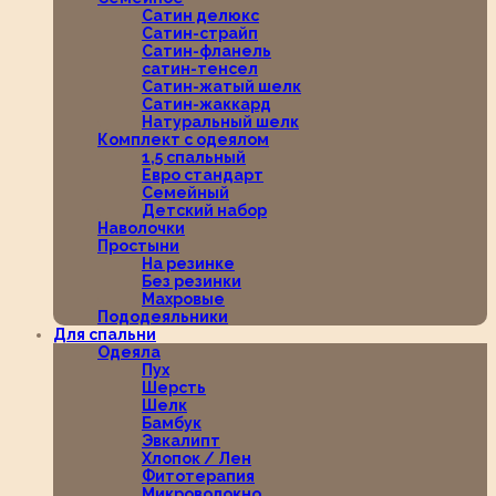
Сатин делюкс
Сатин-страйп
Сатин-фланель
сатин-тенсел
Сатин-жатый шелк
Сатин-жаккард
Натуральный шелк
Комплект с одеялом
1,5 спальный
Евро стандарт
Семейный
Детский набор
Наволочки
Простыни
На резинке
Без резинки
Махровые
Пододеяльники
Для спальни
Одеяла
Пух
Шерсть
Шелк
Бамбук
Эвкалипт
Хлопок / Лен
Фитотерапия
Микроволокно