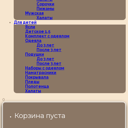
Сорочки
Пижамы
Мужская
Халаты
Для детей
Ясли
Детское 1,5
Комплект с одеялом
Одеяла
До 3 лет
После 3 лет
Подушки
До 3 лет
После 3 лет
Наборы с одеялом
Наматрасники
Покрывала
Пледы
Полотенца
Халаты
0
Корзина пуста