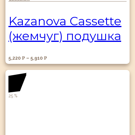
Kazanova Cassette
(жемчуг) подушка
5,220
–
5,910
Р
Р
25
%