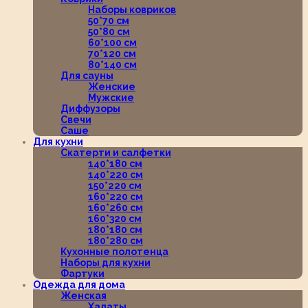
Наборы ковриков
50*70 см
50*80 см
60*100 см
70*120 см
80*140 см
Для сауны
Женские
Мужские
Диффузоры
Свечи
Саше
Для кухни
Скатерти и салфетки
140*180 см
140*220 см
150*220 см
160*220 см
160*260 см
160*320 см
180*180 см
180*280 см
Кухонные полотенца
Наборы для кухни
Фартуки
Одежда для дома
Женская
Халаты