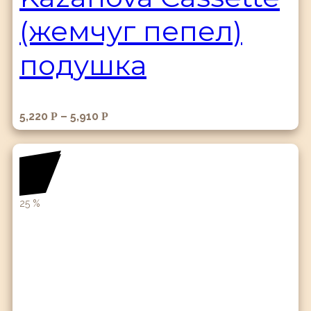
(жемчуг пепел)
подушка
5,220
–
5,910
Р
Р
25
%