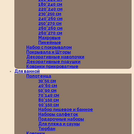
180*240 см
220*240 см
230*250 см
240*260 см
250*270 см
260*260 см
260*270 см
Махровые
Пикейные
Набор с покрывалом
Покрывала и Шторы
Декоративные наволочки
Декоративные подушки
Коврики прикроватные
Для ванной
Полотенца
30*50 см
40*60 см
50*90 см
70*140 см
80*150 см
90*150 см
Набор лицевое и банное
Наборы салфеток
Подарочные наборы
Для пляжа и сауны
Тюрбан
Коврики