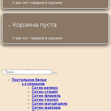
У вас нет товаров в корзине
0
Корзина пуста
У вас нет товаров в корзине
Постельное белье
1,5 спальное
Сатин делюкс
Сатин-страйп
Сатин-фланель
Сатин-тенсел
Сатин-жатый шелк
Сатин-жаккард