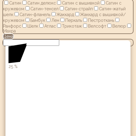
Сатин
Сатин делюкс
Сатин с вышивкой
Сатин с
кружевом
Сатин-тенсел
Сатин-страйп
Сатин-жатый
шелк
Сатин-фланель
Жаккард
Жаккард с вышивкой/
кружевом
Бамбук
Лен
Перкаль
Пестроткань
Ранфорс
Шелк
Атлас
Трикотаж
Велсофт
Велюр
Махра
Цена
25
%