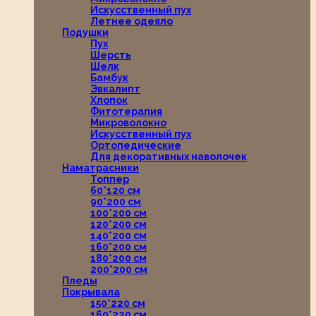
Искусственный пух
Летнее одеяло
Подушки
Пух
Шерсть
Шелк
Бамбук
Эвкалипт
Хлопок
Фитотерапия
Микроволокно
Искусственный пух
Ортопедические
Для декоративных наволочек
Наматрасники
Топпер
60*120 см
90*200 см
100*200 см
120*200 см
140*200 см
160*200 см
180*200 см
200*200 см
Пледы
Покрывала
150*220 см
160*220 см