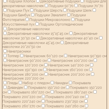
Подушки Хлопок
Декоративные подушки
Подушки для
декоративных наволочек
Подушки 50*70
Подушки 70*70
Подушки Пух
Подушки Шерсть
Подушки Шелк
Подушки Бамбук
Подушки Эвкалипт
Подушки
Фитотерапия
Подушки Микроволокно
Подушки
Искусственный пух
Подушки Ортопедические
Декоративные наволочки
Декоративные наволочки 15*15*45 см
Декоративные
наволочки 30*50 см
Декоративные наволочки 40*40 см
Декоративные наволочки 45*45 см
Декоративные
наволочки 20*20*50 см
Наматрасники
Топпер
Наматрасник 60*120 см
Наматрасник 90*190 см
Наматрасник 90*200 см
Наматрасник 100*200 см
Наматрасник 120*200 см
Наматрасник 140*200 см
Наматрасник 150*190 см
Наматрасник 160*200 см
Наматрасник 180*200 см
Наматрасник 200*200 см
Наматрасник 220*200 см
Пледы
Набор с пледом
Накидки
Покрывала
Дивандек
Покрывало 150*210 см
Покрывало 150*220
см
Покрывало 160*220 см
Покрывало 180*240 см
Покрывало 200*220 см
Покрывало 200*240 см
Покрывало 220*240 см
Покрывало 230*250 см
Покрывало 260*270 см
Покрывало 240*260 см