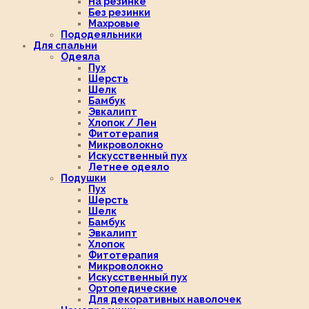
На резинке
Без резинки
Махровые
Пододеяльники
Для спальни
Одеяла
Пух
Шерсть
Шелк
Бамбук
Эвкалипт
Хлопок / Лен
Фитотерапия
Микроволокно
Искусственный пух
Летнее одеяло
Подушки
Пух
Шерсть
Шелк
Бамбук
Эвкалипт
Хлопок
Фитотерапия
Микроволокно
Искусственный пух
Ортопедические
Для декоративных наволочек