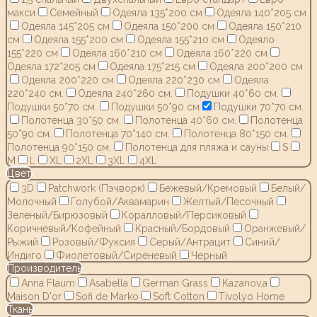
макси
Семейный
Одеяла 135*200 см
Одеяла 140*205 см
Одеяла 145*205 см
Одеяла 150*200 см
Одеяла 150*210
см
Одеяла 155*200 см
Одеяла 155*210 см
Одеяло
155*220 см
Одеяла 160*210 см
Одеяла 160*220 см
Одеяла 172*205 см
Одеяла 175*215 см
Одеяла 200*200 см
Одеяла 200*220 см
Одеяла 220*230 см
Одеяла
220*240 см.
Одеяла 240*260 см.
Подушки 40*60 см.
Подушки 50*70 см.
Подушки 50*90 см
Подушки 70*70 см.
Полотенца 30*50 см.
Полотенца 40*60 см.
Полотенца
50*90 см.
Полотенца 70*140 см.
Полотенца 80*150 см.
Полотенца 90*150 см.
Полотенца для пляжа и сауны
S
M
L
XL
2XL
3XL
4XL
Цвет
3D
Patchwork (Пэчворк)
Бежевый/Кремовый
Белый/
Молочный
Голубой/Аквамарин
Желтый/Песочный
Зеленый/Бирюзовый
Коралловый/Персиковый
Коричневый/Кофейный
Красный/Бордовый
Оранжевый/
Рыжий
Розовый/Фуксия
Серый/Антрацит
Синий/
Индиго
Фиолетовый/Сиреневый
Черный
Производитель
Anna Flaum
Asabella
German Grass
Kazanov.a
Maison D'or
Sofi de Marko
Soft Cotton
Tivolyo Home
Ткань