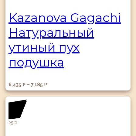
Kazanova Gagachi
Натуральный
утиный пух
подушка
6,435
–
7,185
Р
Р
25
%