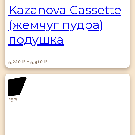
Kazanova Cassette
(жемчуг пудра)
подушка
5,220
–
5,910
Р
Р
25
%