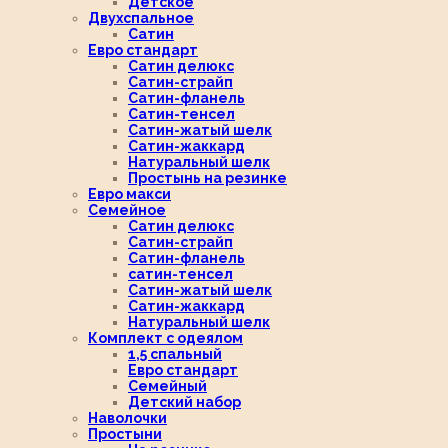
Детское
Двухспальное
Сатин
Евро стандарт
Сатин делюкс
Сатин-страйп
Сатин-фланель
Сатин-тенсел
Сатин-жатый шелк
Сатин-жаккард
Натуральный шелк
Простынь на резинке
Евро макси
Семейное
Сатин делюкс
Сатин-страйп
Сатин-фланель
сатин-тенсел
Сатин-жатый шелк
Сатин-жаккард
Натуральный шелк
Комплект с одеялом
1,5 спальный
Евро стандарт
Семейный
Детский набор
Наволочки
Простыни