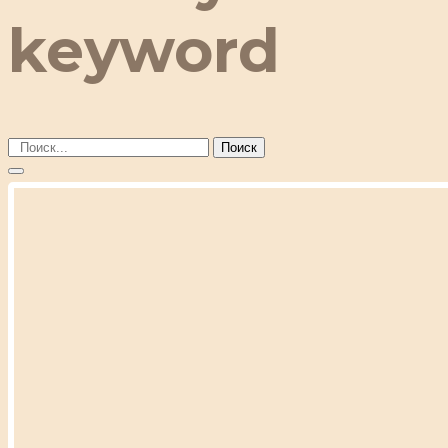
keyword
Поиск