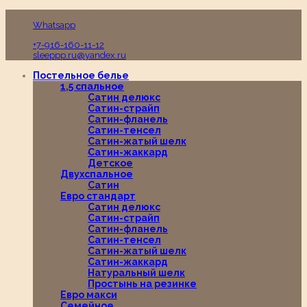
Пн-Вс с 10:00 до 19:00
Whatsapp
+7-916-160-11-12
sleeppp.ru@yandex.ru
Постельное белье
1,5 спальное
Сатин делюкс
Сатин-страйп
Сатин-фланель
Сатин-тенсел
Сатин-жатый шелк
Сатин-жаккард
Детское
Двухспальное
Сатин
Евро стандарт
Сатин делюкс
Сатин-страйп
Сатин-фланель
Сатин-тенсел
Сатин-жатый шелк
Сатин-жаккард
Натуральный шелк
Простынь на резинке
Евро макси
Семейное