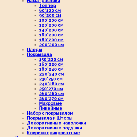
Наматрасники
Топпер
60*120 см
90*200 см
100*200 см
120*200 см
140*200 см
160*200 см
180*200 см
200*200 см
Пледы
Покрывала
150*220 см
160*220 см
180*240 см
220*240 см
230*250 см
240*260 см
250*270 см
260*260 см
260*270 см
Махровые
Пикейные
Набор с покрывалом
Покрывала и Шторы
Декоративные наволочки
Декоративные подушки
Коврики прикроватные