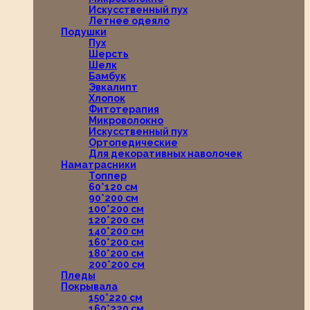
Искусственный пух
Летнее одеяло
Подушки
Пух
Шерсть
Шелк
Бамбук
Эвкалипт
Хлопок
Фитотерапия
Микроволокно
Искусственный пух
Ортопедические
Для декоративных наволочек
Наматрасники
Топпер
60*120 см
90*200 см
100*200 см
120*200 см
140*200 см
160*200 см
180*200 см
200*200 см
Пледы
Покрывала
150*220 см
160*220 см