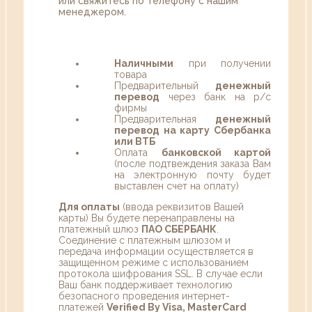
или свяжитесь по телефону с нашим
менеджером.
Наличными
при получении
товара
Предварительный
денежный
перевод
через банк на р/с
фирмы
Предварительная
денежный
перевод на карту Сбербанка
или ВТБ
Оплата
банковской картой
(после подтвеждения заказа Вам
на электронную почту будет
выставлен счет на оплату)
Для оплаты
(ввода реквизитов Вашей
карты) Вы будете перенаправлены на
платежный шлюз
ПАО СБЕРБАНК
.
Соединение с платежным шлюзом и
передача информации осуществляется в
защищенном режиме с использованием
протокола шифрования SSL. В случае если
Ваш банк поддерживает технологию
безопасного проведения интернет-
платежей
Verified By Visa, MasterCard