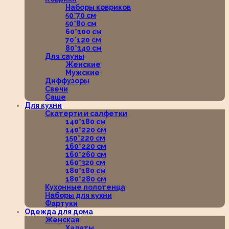
Наборы ковриков
50*70 см
50*80 см
60*100 см
70*120 см
80*140 см
Для сауны
Женские
Мужские
Диффузоры
Свечи
Саше
Для кухни
Скатерти и салфетки
140*180 см
140*220 см
150*220 см
160*220 см
160*260 см
160*320 см
180*180 см
180*280 см
Кухонные полотенца
Наборы для кухни
Фартуки
Одежда для дома
Женская
Халаты