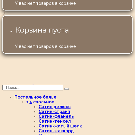
У вас нет товаров в корзине
0
Корзина пуста
У вас нет товаров в корзине
Постельное белье
1,5 спальное
Сатин делюкс
Сатин-страйп
Сатин-фланель
Сатин-тенсел
Сатин-жатый шелк
Сатин-жаккард