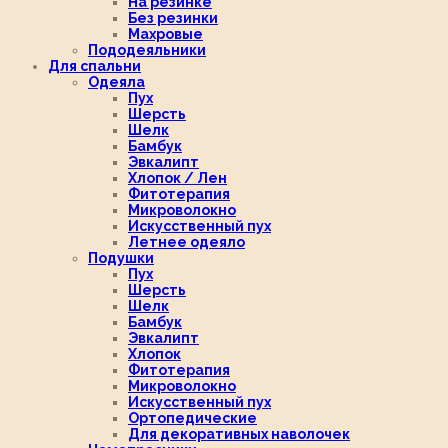
На резинке
Без резинки
Махровые
Пододеяльники
Для спальни
Одеяла
Пух
Шерсть
Шелк
Бамбук
Эвкалипт
Хлопок / Лен
Фитотерапия
Микроволокно
Искусственный пух
Летнее одеяло
Подушки
Пух
Шерсть
Шелк
Бамбук
Эвкалипт
Хлопок
Фитотерапия
Микроволокно
Искусственный пух
Ортопедические
Для декоративных наволочек