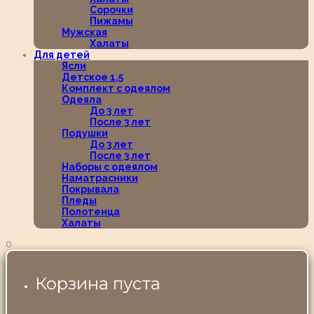
Сорочки
Пижамы
Мужская
Халаты
Для детей
Ясли
Детское 1,5
Комплект с одеялом
Одеяла
До 3 лет
После 3 лет
Подушки
До 3 лет
После 3 лет
Наборы с одеялом
Наматрасники
Покрывала
Пледы
Полотенца
Халаты
0
Корзина пуста