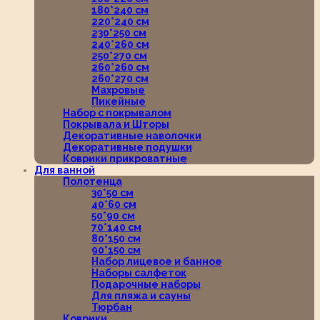
180*240 см
220*240 см
230*250 см
240*260 см
250*270 см
260*260 см
260*270 см
Махровые
Пикейные
Набор с покрывалом
Покрывала и Шторы
Декоративные наволочки
Декоративные подушки
Коврики прикроватные
Для ванной
Полотенца
30*50 см
40*60 см
50*90 см
70*140 см
80*150 см
90*150 см
Набор лицевое и банное
Наборы салфеток
Подарочные наборы
Для пляжа и сауны
Тюрбан
Коврики