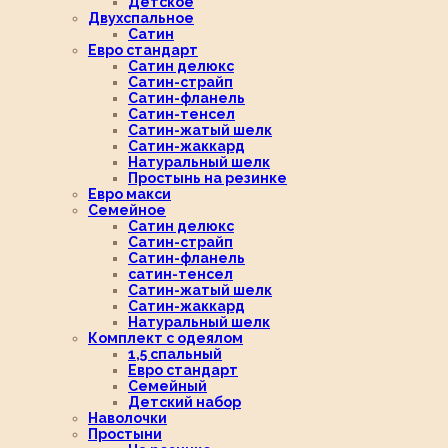
Детское
Двухспальное
Сатин
Евро стандарт
Сатин делюкс
Сатин-страйп
Сатин-фланель
Сатин-тенсел
Сатин-жатый шелк
Сатин-жаккард
Натуральный шелк
Простынь на резинке
Евро макси
Семейное
Сатин делюкс
Сатин-страйп
Сатин-фланель
сатин-тенсел
Сатин-жатый шелк
Сатин-жаккард
Натуральный шелк
Комплект с одеялом
1,5 спальный
Евро стандарт
Семейный
Детский набор
Наволочки
Простыни