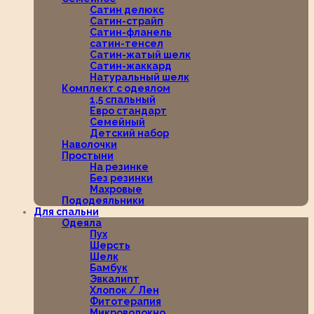
Сатин делюкс
Сатин-страйп
Сатин-фланель
сатин-тенсел
Сатин-жатый шелк
Сатин-жаккард
Натуральный шелк
Комплект с одеялом
1,5 спальный
Евро стандарт
Семейный
Детский набор
Наволочки
Простыни
На резинке
Без резинки
Махровые
Пододеяльники
Для спальни
Одеяла
Пух
Шерсть
Шелк
Бамбук
Эвкалипт
Хлопок / Лен
Фитотерапия
Микроволокно