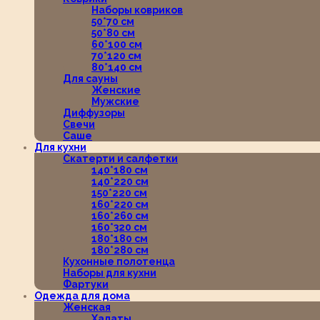
Наборы ковриков
50*70 см
50*80 см
60*100 см
70*120 см
80*140 см
Для сауны
Женские
Мужские
Диффузоры
Свечи
Саше
Для кухни
Скатерти и салфетки
140*180 см
140*220 см
150*220 см
160*220 см
160*260 см
160*320 см
180*180 см
180*280 см
Кухонные полотенца
Наборы для кухни
Фартуки
Одежда для дома
Женская
Халаты