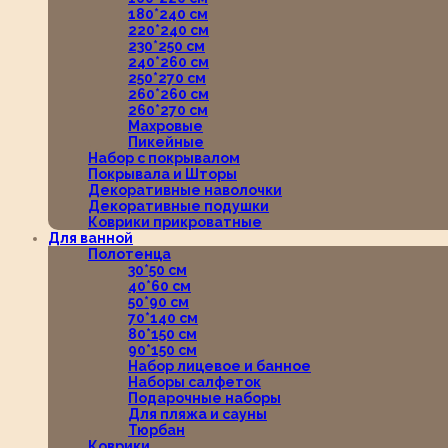
180*240 см
220*240 см
230*250 см
240*260 см
250*270 см
260*260 см
260*270 см
Махровые
Пикейные
Набор с покрывалом
Покрывала и Шторы
Декоративные наволочки
Декоративные подушки
Коврики прикроватные
Для ванной
Полотенца
30*50 см
40*60 см
50*90 см
70*140 см
80*150 см
90*150 см
Набор лицевое и банное
Наборы салфеток
Подарочные наборы
Для пляжа и сауны
Тюрбан
Коврики