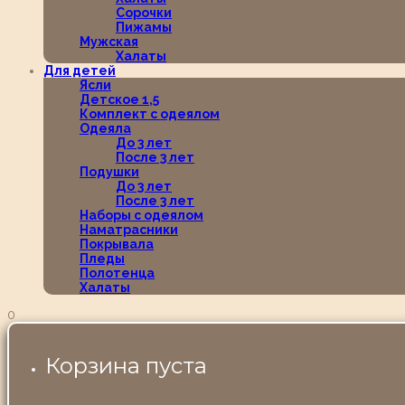
Сорочки
Пижамы
Мужская
Халаты
Для детей
Ясли
Детское 1,5
Комплект с одеялом
Одеяла
До 3 лет
После 3 лет
Подушки
До 3 лет
После 3 лет
Наборы с одеялом
Наматрасники
Покрывала
Пледы
Полотенца
Халаты
0
Корзина пуста