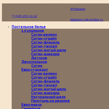
Пн-Вс с 10:00 до 19:00
Whatsapp
+7-916-160-11-12
sleeppp.ru@yandex.ru
Постельное белье
1,5 спальное
Сатин делюкс
Сатин-страйп
Сатин-фланель
Сатин-тенсел
Сатин-жатый шелк
Сатин-жаккард
Детское
Двухспальное
Сатин
Евро стандарт
Сатин делюкс
Сатин-страйп
Сатин-фланель
Сатин-тенсел
Сатин-жатый шелк
Сатин-жаккард
Натуральный шелк
Простынь на резинке
Евро макси
Семейное