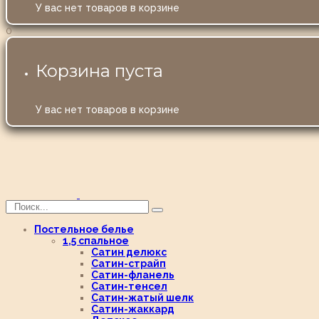
У вас нет товаров в корзине
0
Корзина пуста
У вас нет товаров в корзине
Постельное белье
1,5 спальное
Сатин делюкс
Сатин-страйп
Сатин-фланель
Сатин-тенсел
Сатин-жатый шелк
Сатин-жаккард