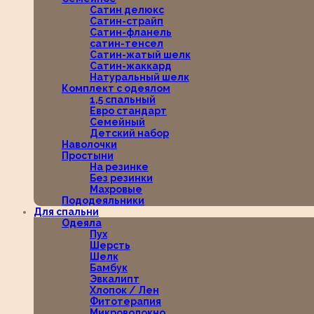
Сатин делюкс
Сатин-страйп
Сатин-фланель
сатин-тенсел
Сатин-жатый шелк
Сатин-жаккард
Натуральный шелк
Комплект с одеялом
1,5 спальный
Евро стандарт
Семейный
Детский набор
Наволочки
Простыни
На резинке
Без резинки
Махровые
Пододеяльники
Для спальни
Одеяла
Пух
Шерсть
Шелк
Бамбук
Эвкалипт
Хлопок / Лен
Фитотерапия
Микроволокно