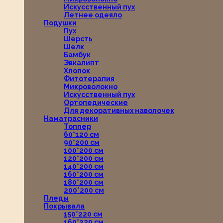
Искусственный пух
Летнее одеяло
Подушки
Пух
Шерсть
Шелк
Бамбук
Эвкалипт
Хлопок
Фитотерапия
Микроволокно
Искусственный пух
Ортопедические
Для декоративных наволочек
Наматрасники
Топпер
60*120 см
90*200 см
100*200 см
120*200 см
140*200 см
160*200 см
180*200 см
200*200 см
Пледы
Покрывала
150*220 см
160*220 см