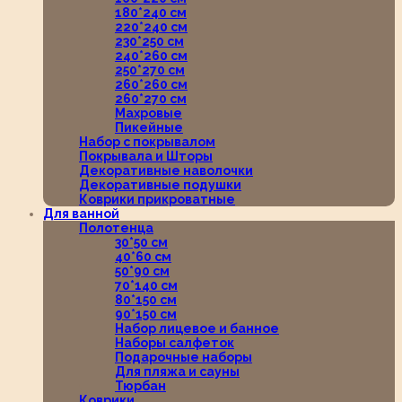
180*240 см
220*240 см
230*250 см
240*260 см
250*270 см
260*260 см
260*270 см
Махровые
Пикейные
Набор с покрывалом
Покрывала и Шторы
Декоративные наволочки
Декоративные подушки
Коврики прикроватные
Для ванной
Полотенца
30*50 см
40*60 см
50*90 см
70*140 см
80*150 см
90*150 см
Набор лицевое и банное
Наборы салфеток
Подарочные наборы
Для пляжа и сауны
Тюрбан
Коврики