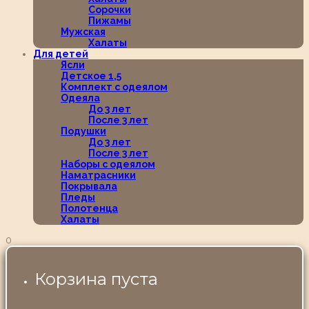
Сорочки
Пижамы
Мужская
Халаты
Для детей
Ясли
Детское 1,5
Комплект с одеялом
Одеяла
До 3 лет
После 3 лет
Подушки
До 3 лет
После 3 лет
Наборы с одеялом
Наматрасники
Покрывала
Пледы
Полотенца
Халаты
0
Корзина пуста