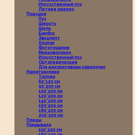
Искусственный пух
Летнее одеяло
Подушки
Пух
Шерсть
Шелк
Бамбук
Эвкалипт
Хлопок
Фитотерапия
Микроволокно
Искусственный пух
Ортопедические
Для декоративных наволочек
Наматрасники
Топпер
60*120 см
90*200 см
100*200 см
120*200 см
140*200 см
160*200 см
180*200 см
200*200 см
Пледы
Покрывала
150*220 см
160*220 см