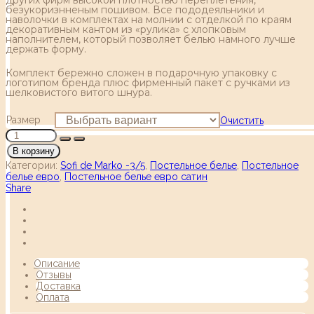
безукоризнненым пошивом. Все пододеяльники и
наволочки в комплектах на молнии с отделкой по краям
декоративным кантом из «рулика» с хлопковым
наполнителем, который позволяет белью намного лучше
держать форму.
Комплект бережно сложен в подарочную упаковку с
логотипом бренда плюс фирменный пакет с ручками из
шелковистого витого шнура.
Размер
Очистить
В корзину
Категории:
Sofi de Marko -3/5
,
Постельное белье
,
Постельное
белье евро
,
Постельное белье евро сатин
Share
Описание
Отзывы
Доставка
Оплата