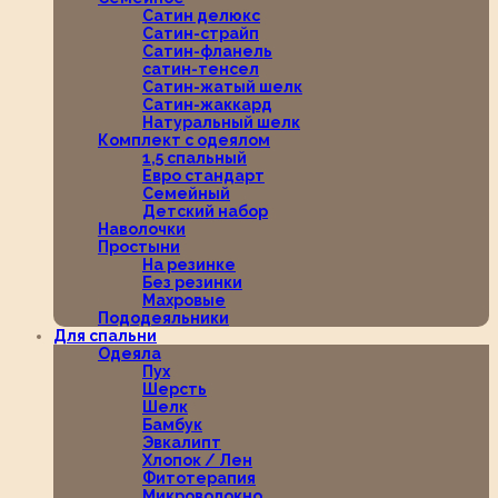
Сатин делюкс
Сатин-страйп
Сатин-фланель
сатин-тенсел
Сатин-жатый шелк
Сатин-жаккард
Натуральный шелк
Комплект с одеялом
1,5 спальный
Евро стандарт
Семейный
Детский набор
Наволочки
Простыни
На резинке
Без резинки
Махровые
Пододеяльники
Для спальни
Одеяла
Пух
Шерсть
Шелк
Бамбук
Эвкалипт
Хлопок / Лен
Фитотерапия
Микроволокно