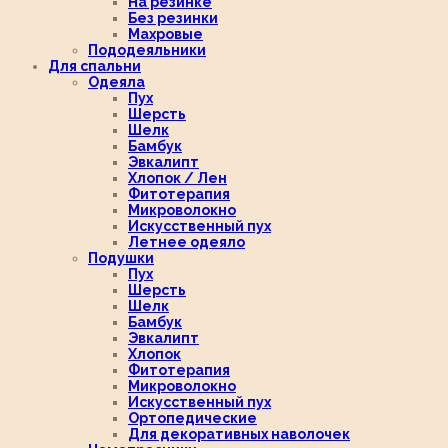
На резинке
Без резинки
Махровые
Пододеяльники
Для спальни
Одеяла
Пух
Шерсть
Шелк
Бамбук
Эвкалипт
Хлопок / Лен
Фитотерапия
Микроволокно
Искусственный пух
Летнее одеяло
Подушки
Пух
Шерсть
Шелк
Бамбук
Эвкалипт
Хлопок
Фитотерапия
Микроволокно
Искусственный пух
Ортопедические
Для декоративных наволочек