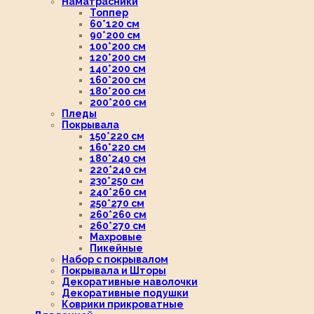
Наматрасники
Топпер
60*120 см
90*200 см
100*200 см
120*200 см
140*200 см
160*200 см
180*200 см
200*200 см
Пледы
Покрывала
150*220 см
160*220 см
180*240 см
220*240 см
230*250 см
240*260 см
250*270 см
260*260 см
260*270 см
Махровые
Пикейные
Набор с покрывалом
Покрывала и Шторы
Декоративные наволочки
Декоративные подушки
Коврики прикроватные