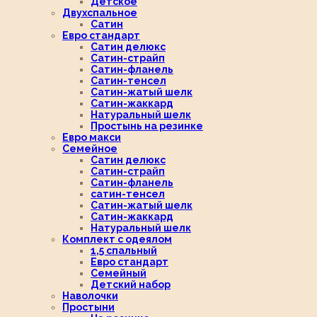
Детское
Двухспальное
Сатин
Евро стандарт
Сатин делюкс
Сатин-страйп
Сатин-фланель
Сатин-тенсел
Сатин-жатый шелк
Сатин-жаккард
Натуральный шелк
Простынь на резинке
Евро макси
Семейное
Сатин делюкс
Сатин-страйп
Сатин-фланель
сатин-тенсел
Сатин-жатый шелк
Сатин-жаккард
Натуральный шелк
Комплект с одеялом
1,5 спальный
Евро стандарт
Семейный
Детский набор
Наволочки
Простыни