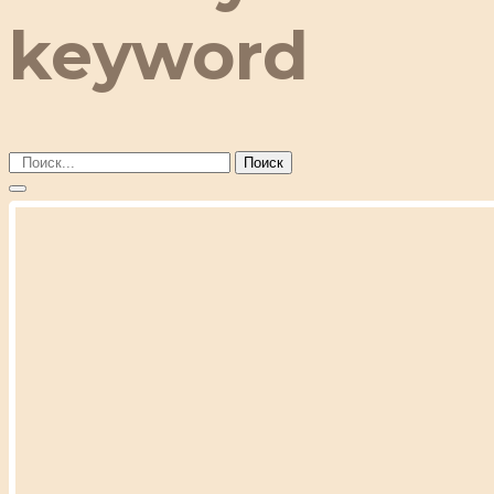
keyword
Поиск