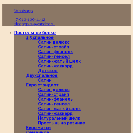
Пн-Вс с 10:00 до 19:00
Whatsapp
+7-916-160-11-12
sleeppp.ru@yandex.ru
Постельное белье
1,5 спальное
Сатин делюкс
Сатин-страйп
Сатин-фланель
Сатин-тенсел
Сатин-жатый шелк
Сатин-жаккард
Детское
Двухспальное
Сатин
Евро стандарт
Сатин делюкс
Сатин-страйп
Сатин-фланель
Сатин-тенсел
Сатин-жатый шелк
Сатин-жаккард
Натуральный шелк
Простынь на резинке
Евро макси
Семейное