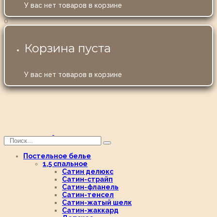
У вас нет товаров в корзине
0
Корзина пуста
У вас нет товаров в корзине
Постельное белье
1,5 спальное
Сатин делюкс
Сатин-страйп
Сатин-фланель
Сатин-тенсел
Сатин-жатый шелк
Сатин-жаккард