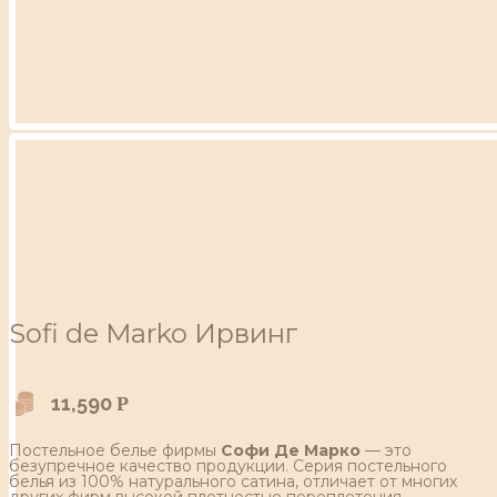
Sofi de Marko Ирвинг
11,590
Р
Постельное белье фирмы
Софи Де Марко
— это
безупречное качество продукции. Серия постельного
белья из 100% натурального сатина, отличает от многих
других фирм высокой плотностью переплетения,