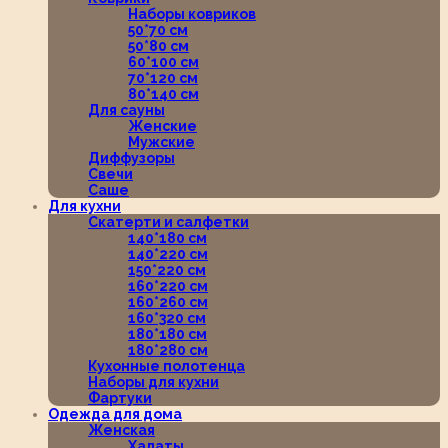
Наборы ковриков
50*70 см
50*80 см
60*100 см
70*120 см
80*140 см
Для сауны
Женские
Мужские
Диффузоры
Свечи
Саше
Для кухни
Скатерти и салфетки
140*180 см
140*220 см
150*220 см
160*220 см
160*260 см
160*320 см
180*180 см
180*280 см
Кухонные полотенца
Наборы для кухни
Фартуки
Одежда для дома
Женская
Халаты