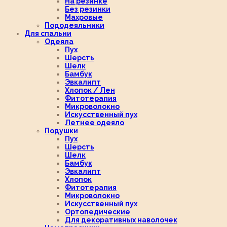
На резинке
Без резинки
Махровые
Пододеяльники
Для спальни
Одеяла
Пух
Шерсть
Шелк
Бамбук
Эвкалипт
Хлопок / Лен
Фитотерапия
Микроволокно
Искусственный пух
Летнее одеяло
Подушки
Пух
Шерсть
Шелк
Бамбук
Эвкалипт
Хлопок
Фитотерапия
Микроволокно
Искусственный пух
Ортопедические
Для декоративных наволочек