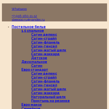
Пн-Вс с 10:00 до 19:00
Whatsapp
+7-916-160-11-12
sleeppp.ru@yandex.ru
Постельное белье
1,5 спальное
Сатин делюкс
Сатин-страйп
Сатин-фланель
Сатин-тенсел
Сатин-жатый шелк
Сатин-жаккард
Детское
Двухспальное
Сатин
Евро стандарт
Сатин делюкс
Сатин-страйп
Сатин-фланель
Сатин-тенсел
Сатин-жатый шелк
Сатин-жаккард
Натуральный шелк
Простынь на резинке
Евро макси
Семейное