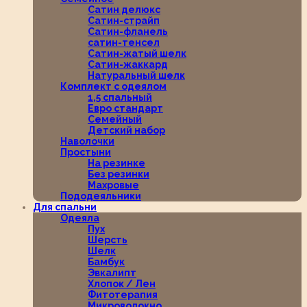
Сатин делюкс
Сатин-страйп
Сатин-фланель
сатин-тенсел
Сатин-жатый шелк
Сатин-жаккард
Натуральный шелк
Комплект с одеялом
1,5 спальный
Евро стандарт
Семейный
Детский набор
Наволочки
Простыни
На резинке
Без резинки
Махровые
Пододеяльники
Для спальни
Одеяла
Пух
Шерсть
Шелк
Бамбук
Эвкалипт
Хлопок / Лен
Фитотерапия
Микроволокно