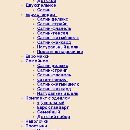
Детское
Двухспальное
Сатин
Евро стандарт
Сатин делюкс
Сатин-страйп
Сатин-фланель
Сатин-тенсел
Сатин-жатый шелк
Сатин-жаккард
Натуральный шелк
Простынь на резинке
Евро макси
Семейное
Сатин делюкс
Сатин-страйп
Сатин-фланель
сатин-тенсел
Сатин-жатый шелк
Сатин-жаккард
Натуральный шелк
Комплект с одеялом
1,5 спальный
Евро стандарт
Семейный
Детский набор
Наволочки
Простыни