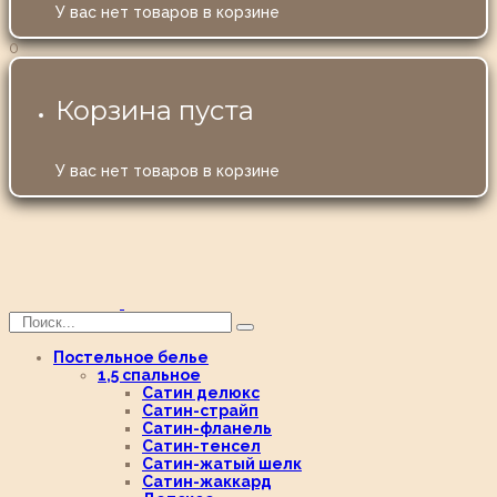
У вас нет товаров в корзине
0
Корзина пуста
У вас нет товаров в корзине
Постельное белье
1,5 спальное
Сатин делюкс
Сатин-страйп
Сатин-фланель
Сатин-тенсел
Сатин-жатый шелк
Сатин-жаккард