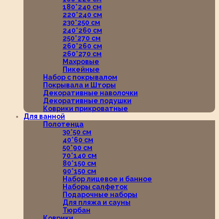
180*240 см
220*240 см
230*250 см
240*260 см
250*270 см
260*260 см
260*270 см
Махровые
Пикейные
Набор с покрывалом
Покрывала и Шторы
Декоративные наволочки
Декоративные подушки
Коврики прикроватные
Для ванной
Полотенца
30*50 см
40*60 см
50*90 см
70*140 см
80*150 см
90*150 см
Набор лицевое и банное
Наборы салфеток
Подарочные наборы
Для пляжа и сауны
Тюрбан
Коврики