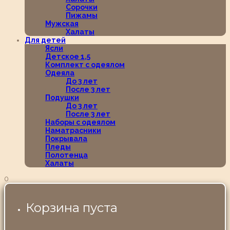
Сорочки
Пижамы
Мужская
Халаты
Для детей
Ясли
Детское 1,5
Комплект с одеялом
Одеяла
До 3 лет
После 3 лет
Подушки
До 3 лет
После 3 лет
Наборы с одеялом
Наматрасники
Покрывала
Пледы
Полотенца
Халаты
0
Корзина пуста