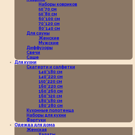
Наборы ковриков
50*70 см
50*80 см
60*100 см
70*120 см
80*140 см
Для сауны
Женские
Мужские
Диффузоры
Свечи
Саше
Для кухни
Скатерти и салфетки
140*180 см
140*220 см
150*220 см
160*220 см
160*260 см
160*320 см
180*180 см
180*280 см
Кухонные полотенца
Наборы для кухни
Фартуки
Одежда для дома
Женская
Халаты