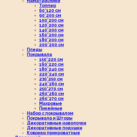
Наматрасники
Топпер
60*120 см
90*200 см
100*200 см
120*200 см
140*200 см
160*200 см
180*200 см
200*200 см
Пледы
Покрывала
150*220 см
160*220 см
180*240 см
220*240 см
230*250 см
240*260 см
250*270 см
260*260 см
260*270 см
Махровые
Пикейные
Набор с покрывалом
Покрывала и Шторы
Декоративные наволочки
Декоративные подушки
Коврики прикроватные