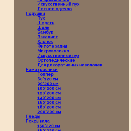
Искусственный пух
Летнее одеяло
Подушки
Пух
Шерсть
Шелк
Бамбук
Эвкалипт
Хлопок
Фитотерапия
Микроволокно
Искусственный пух
Ортопедические
Для декоративных наволочек
Наматрасники
Топпер
60*120 см
90*200 см
100*200 см
120*200 см
140*200 см
160*200 см
180*200 см
200*200 см
Пледы
Покрывала
150*220 см
160*220 см