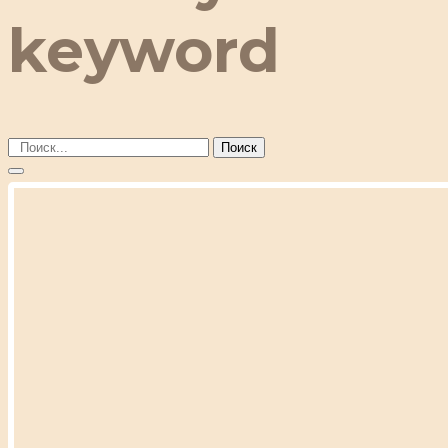
keyword
Поиск