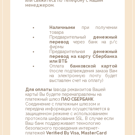
или свяжитесь по телефону с нашим
менеджером.
Наличными
при получении
товара
Предварительный
денежный
перевод
через банк на р/с
фирмы
Предварительная
денежный
перевод на карту Сбербанка
или ВТБ
Оплата
банковской картой
(после подтвеждения заказа Вам
на электронную почту будет
выставлен счет на оплату)
Для оплаты
(ввода реквизитов Вашей
карты) Вы будете перенаправлены на
платежный шлюз
ПАО СБЕРБАНК
.
Соединение с платежным шлюзом и
передача информации осуществляется в
защищенном режиме с использованием
протокола шифрования SSL. В случае если
Ваш банк поддерживает технологию
безопасного проведения интернет-
платежей
Verified By Visa, MasterCard