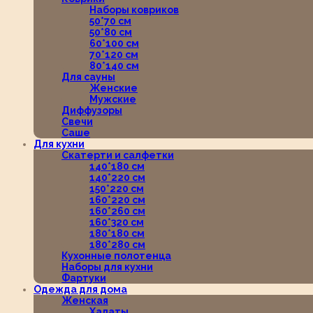
Наборы ковриков
50*70 см
50*80 см
60*100 см
70*120 см
80*140 см
Для сауны
Женские
Мужские
Диффузоры
Свечи
Саше
Для кухни
Скатерти и салфетки
140*180 см
140*220 см
150*220 см
160*220 см
160*260 см
160*320 см
180*180 см
180*280 см
Кухонные полотенца
Наборы для кухни
Фартуки
Одежда для дома
Женская
Халаты