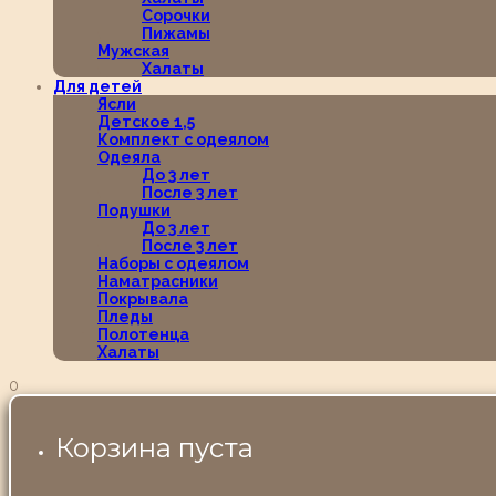
Сорочки
Пижамы
Мужская
Халаты
Для детей
Ясли
Детское 1,5
Комплект с одеялом
Одеяла
До 3 лет
После 3 лет
Подушки
До 3 лет
После 3 лет
Наборы с одеялом
Наматрасники
Покрывала
Пледы
Полотенца
Халаты
0
Корзина пуста