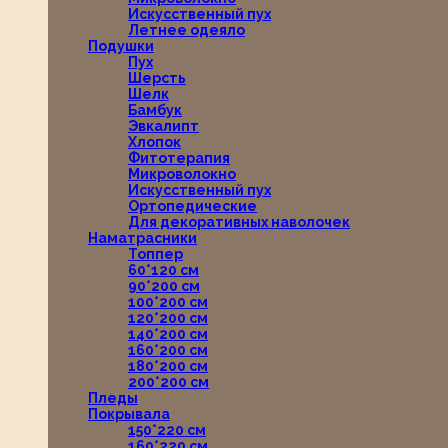
Искусственный пух
Летнее одеяло
Подушки
Пух
Шерсть
Шелк
Бамбук
Эвкалипт
Хлопок
Фитотерапия
Микроволокно
Искусственный пух
Ортопедические
Для декоративных наволочек
Наматрасники
Топпер
60*120 см
90*200 см
100*200 см
120*200 см
140*200 см
160*200 см
180*200 см
200*200 см
Пледы
Покрывала
150*220 см
160*220 см