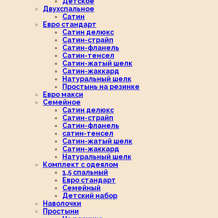
Детское
Двухспальное
Сатин
Евро стандарт
Сатин делюкс
Сатин-страйп
Сатин-фланель
Сатин-тенсел
Сатин-жатый шелк
Сатин-жаккард
Натуральный шелк
Простынь на резинке
Евро макси
Семейное
Сатин делюкс
Сатин-страйп
Сатин-фланель
сатин-тенсел
Сатин-жатый шелк
Сатин-жаккард
Натуральный шелк
Комплект с одеялом
1,5 спальный
Евро стандарт
Семейный
Детский набор
Наволочки
Простыни