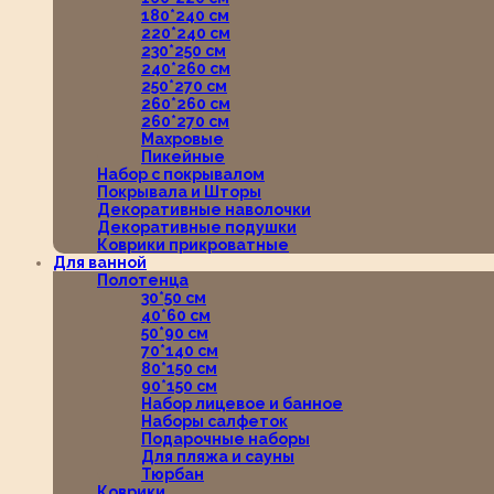
180*240 см
220*240 см
230*250 см
240*260 см
250*270 см
260*260 см
260*270 см
Махровые
Пикейные
Набор с покрывалом
Покрывала и Шторы
Декоративные наволочки
Декоративные подушки
Коврики прикроватные
Для ванной
Полотенца
30*50 см
40*60 см
50*90 см
70*140 см
80*150 см
90*150 см
Набор лицевое и банное
Наборы салфеток
Подарочные наборы
Для пляжа и сауны
Тюрбан
Коврики