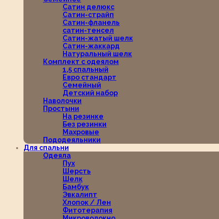
Сатин делюкс
Сатин-страйп
Сатин-фланель
сатин-тенсел
Сатин-жатый шелк
Сатин-жаккард
Натуральный шелк
Комплект с одеялом
1,5 спальный
Евро стандарт
Семейный
Детский набор
Наволочки
Простыни
На резинке
Без резинки
Махровые
Пододеяльники
Для спальни
Одеяла
Пух
Шерсть
Шелк
Бамбук
Эвкалипт
Хлопок / Лен
Фитотерапия
Микроволокно