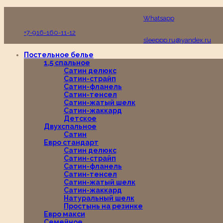
Пн-Вс с 10:00 до 19:00
Whatsapp
+7-916-160-11-12
sleeppp.ru@yandex.ru
Постельное белье
1,5 спальное
Сатин делюкс
Сатин-страйп
Сатин-фланель
Сатин-тенсел
Сатин-жатый шелк
Сатин-жаккард
Детское
Двухспальное
Сатин
Евро стандарт
Сатин делюкс
Сатин-страйп
Сатин-фланель
Сатин-тенсел
Сатин-жатый шелк
Сатин-жаккард
Натуральный шелк
Простынь на резинке
Евро макси
Семейное