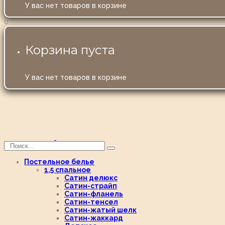
У вас нет товаров в корзине
0
Корзина пуста
У вас нет товаров в корзине
Постельное белье
1,5 спальное
Сатин делюкс
Сатин-страйп
Сатин-фланель
Сатин-тенсел
Сатин-жатый шелк
Сатин-жаккард