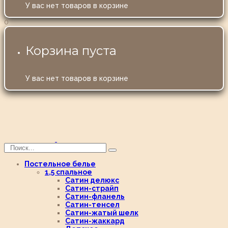
У вас нет товаров в корзине
0
Корзина пуста
У вас нет товаров в корзине
Постельное белье
1,5 спальное
Сатин делюкс
Сатин-страйп
Сатин-фланель
Сатин-тенсел
Сатин-жатый шелк
Сатин-жаккард