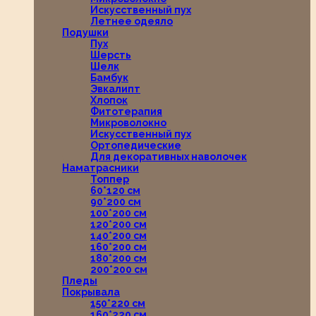
Искусственный пух
Летнее одеяло
Подушки
Пух
Шерсть
Шелк
Бамбук
Эвкалипт
Хлопок
Фитотерапия
Микроволокно
Искусственный пух
Ортопедические
Для декоративных наволочек
Наматрасники
Топпер
60*120 см
90*200 см
100*200 см
120*200 см
140*200 см
160*200 см
180*200 см
200*200 см
Пледы
Покрывала
150*220 см
160*220 см