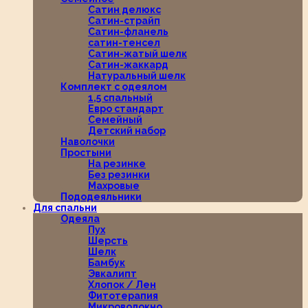
Сатин делюкс
Сатин-страйп
Сатин-фланель
сатин-тенсел
Сатин-жатый шелк
Сатин-жаккард
Натуральный шелк
Комплект с одеялом
1,5 спальный
Евро стандарт
Семейный
Детский набор
Наволочки
Простыни
На резинке
Без резинки
Махровые
Пододеяльники
Для спальни
Одеяла
Пух
Шерсть
Шелк
Бамбук
Эвкалипт
Хлопок / Лен
Фитотерапия
Микроволокно