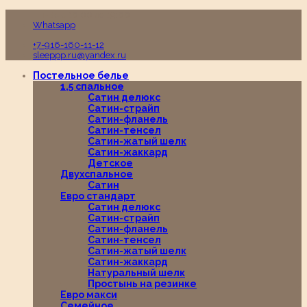
Пн-Вс с 10:00 до 19:00
Whatsapp
+7-916-160-11-12
sleeppp.ru@yandex.ru
Постельное белье
1,5 спальное
Сатин делюкс
Сатин-страйп
Сатин-фланель
Сатин-тенсел
Сатин-жатый шелк
Сатин-жаккард
Детское
Двухспальное
Сатин
Евро стандарт
Сатин делюкс
Сатин-страйп
Сатин-фланель
Сатин-тенсел
Сатин-жатый шелк
Сатин-жаккард
Натуральный шелк
Простынь на резинке
Евро макси
Семейное