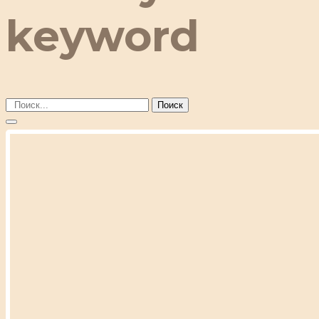
keyword
Поиск