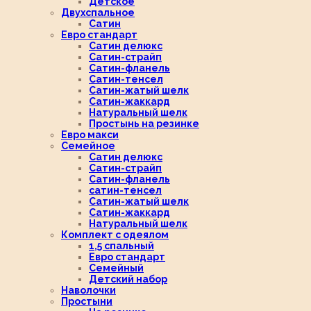
Детское
Двухспальное
Сатин
Евро стандарт
Сатин делюкс
Сатин-страйп
Сатин-фланель
Сатин-тенсел
Сатин-жатый шелк
Сатин-жаккард
Натуральный шелк
Простынь на резинке
Евро макси
Семейное
Сатин делюкс
Сатин-страйп
Сатин-фланель
сатин-тенсел
Сатин-жатый шелк
Сатин-жаккард
Натуральный шелк
Комплект с одеялом
1,5 спальный
Евро стандарт
Семейный
Детский набор
Наволочки
Простыни