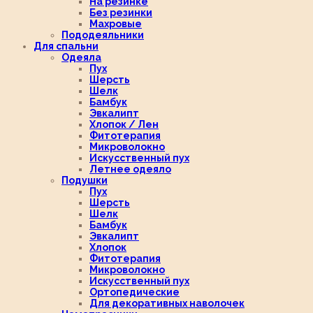
На резинке
Без резинки
Махровые
Пододеяльники
Для спальни
Одеяла
Пух
Шерсть
Шелк
Бамбук
Эвкалипт
Хлопок / Лен
Фитотерапия
Микроволокно
Искусственный пух
Летнее одеяло
Подушки
Пух
Шерсть
Шелк
Бамбук
Эвкалипт
Хлопок
Фитотерапия
Микроволокно
Искусственный пух
Ортопедические
Для декоративных наволочек