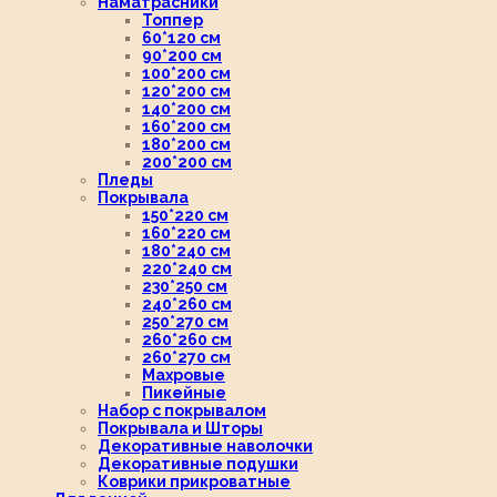
Наматрасники
Топпер
60*120 см
90*200 см
100*200 см
120*200 см
140*200 см
160*200 см
180*200 см
200*200 см
Пледы
Покрывала
150*220 см
160*220 см
180*240 см
220*240 см
230*250 см
240*260 см
250*270 см
260*260 см
260*270 см
Махровые
Пикейные
Набор с покрывалом
Покрывала и Шторы
Декоративные наволочки
Декоративные подушки
Коврики прикроватные