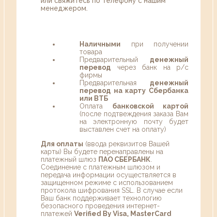
или свяжитесь по телефону с нашим
менеджером.
Наличными
при получении
товара
Предварительный
денежный
перевод
через банк на р/с
фирмы
Предварительная
денежный
перевод на карту Сбербанка
или ВТБ
Оплата
банковской картой
(после подтвеждения заказа Вам
на электронную почту будет
выставлен счет на оплату)
Для оплаты
(ввода реквизитов Вашей
карты) Вы будете перенаправлены на
платежный шлюз
ПАО СБЕРБАНК
.
Соединение с платежным шлюзом и
передача информации осуществляется в
защищенном режиме с использованием
протокола шифрования SSL. В случае если
Ваш банк поддерживает технологию
безопасного проведения интернет-
платежей
Verified By Visa, MasterCard