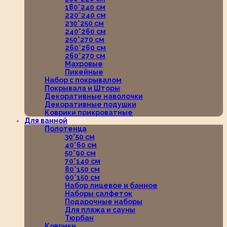
180*240 см
220*240 см
230*250 см
240*260 см
250*270 см
260*260 см
260*270 см
Махровые
Пикейные
Набор с покрывалом
Покрывала и Шторы
Декоративные наволочки
Декоративные подушки
Коврики прикроватные
Для ванной
Полотенца
30*50 см
40*60 см
50*90 см
70*140 см
80*150 см
90*150 см
Набор лицевое и банное
Наборы салфеток
Подарочные наборы
Для пляжа и сауны
Тюрбан
Коврики