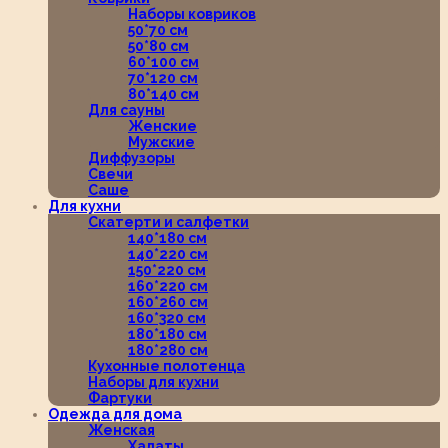
Наборы ковриков
50*70 см
50*80 см
60*100 см
70*120 см
80*140 см
Для сауны
Женские
Мужские
Диффузоры
Свечи
Саше
Для кухни
Скатерти и салфетки
140*180 см
140*220 см
150*220 см
160*220 см
160*260 см
160*320 см
180*180 см
180*280 см
Кухонные полотенца
Наборы для кухни
Фартуки
Одежда для дома
Женская
Халаты