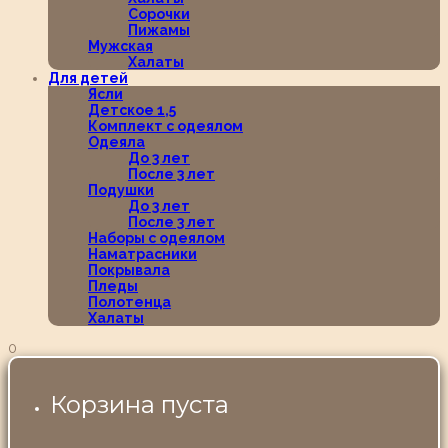
Сорочки
Пижамы
Мужская
Халаты
Для детей
Ясли
Детское 1,5
Комплект с одеялом
Одеяла
До 3 лет
После 3 лет
Подушки
До 3 лет
После 3 лет
Наборы с одеялом
Наматрасники
Покрывала
Пледы
Полотенца
Халаты
0
Корзина пуста