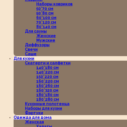
Наборы ковриков
50*70 см
50*80 см
60*100 см
70*120 см
80*140 см
Для сауны
Женские
Мужские
Диффузоры
Свечи
Саше
Для кухни
Скатерти и салфетки
140*180 см
140*220 см
150*220 см
160*220 см
160*260 см
160*320 см
180*180 см
180*280 см
Кухонные полотенца
Наборы для кухни
Фартуки
Одежда для дома
Женская
Халаты