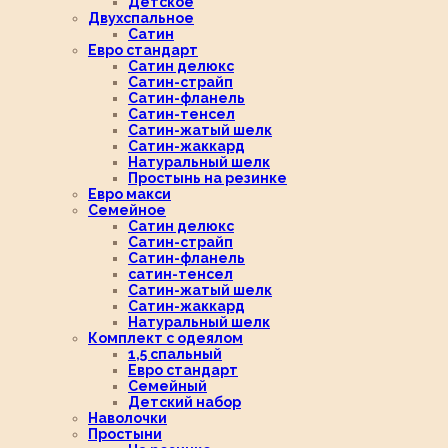
Детское
Двухспальное
Сатин
Евро стандарт
Сатин делюкс
Сатин-страйп
Сатин-фланель
Сатин-тенсел
Сатин-жатый шелк
Сатин-жаккард
Натуральный шелк
Простынь на резинке
Евро макси
Семейное
Сатин делюкс
Сатин-страйп
Сатин-фланель
сатин-тенсел
Сатин-жатый шелк
Сатин-жаккард
Натуральный шелк
Комплект с одеялом
1,5 спальный
Евро стандарт
Семейный
Детский набор
Наволочки
Простыни