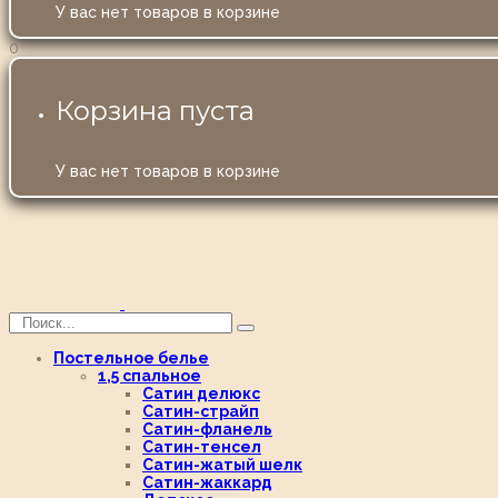
У вас нет товаров в корзине
0
Корзина пуста
У вас нет товаров в корзине
Постельное белье
1,5 спальное
Сатин делюкс
Сатин-страйп
Сатин-фланель
Сатин-тенсел
Сатин-жатый шелк
Сатин-жаккард