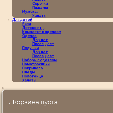
Сорочки
Пижамы
Мужская
Халаты
Для детей
Ясли
Детское 1,5
Комплект с одеялом
Одеяла
До 3 лет
После 3 лет
Подушки
До 3 лет
После 3 лет
Наборы с одеялом
Наматрасники
Покрывала
Пледы
Полотенца
Халаты
0
Корзина пуста