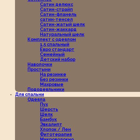
Сатин делюкс
Сатин-страйп
Сатин-фланель
сатин-тенсел
Сатин-жатый шелк
Сатин-жаккард
Натуральный шелк
Комплект с одеялом
1,5 спальный
Евро стандарт
Семейный
Детский набор
Наволочки
Простыни
На резинке
Без резинки
Махровые
Пододеяльники
Для спальни
Одеяла
Пух
Шерсть
Шелк
Бамбук
Эвкалипт
Хлопок / Лен
Фитотерапия
Микроволокно