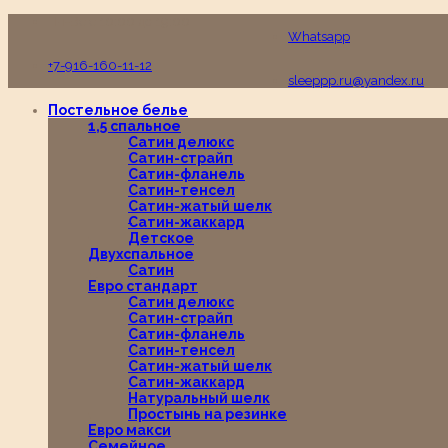
Пн-Вс с 10:00 до 19:00
Whatsapp
+7-916-160-11-12
sleeppp.ru@yandex.ru
Постельное белье
1,5 спальное
Сатин делюкс
Сатин-страйп
Сатин-фланель
Сатин-тенсел
Сатин-жатый шелк
Сатин-жаккард
Детское
Двухспальное
Сатин
Евро стандарт
Сатин делюкс
Сатин-страйп
Сатин-фланель
Сатин-тенсел
Сатин-жатый шелк
Сатин-жаккард
Натуральный шелк
Простынь на резинке
Евро макси
Семейное