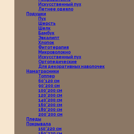
Искусственный пух
Летнее одеяло
Подушки
Пух
Шерсть
Шелк
Бамбук
Эвкалипт
Хлопок
Фитотерапия
Микроволокно
Искусственный пух
Ортопедические
Для декоративных наволочек
Наматрасники
Топпер
60*120 см
90*200 см
100*200 см
120*200 см
140*200 см
160*200 см
180*200 см
200*200 см
Пледы
Покрывала
150*220 см
160*220 см