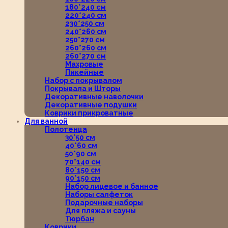
180*240 см
220*240 см
230*250 см
240*260 см
250*270 см
260*260 см
260*270 см
Махровые
Пикейные
Набор с покрывалом
Покрывала и Шторы
Декоративные наволочки
Декоративные подушки
Коврики прикроватные
Для ванной
Полотенца
30*50 см
40*60 см
50*90 см
70*140 см
80*150 см
90*150 см
Набор лицевое и банное
Наборы салфеток
Подарочные наборы
Для пляжа и сауны
Тюрбан
Коврики