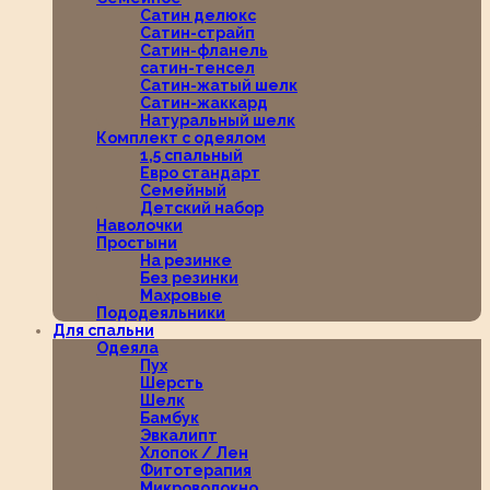
Сатин делюкс
Сатин-страйп
Сатин-фланель
сатин-тенсел
Сатин-жатый шелк
Сатин-жаккард
Натуральный шелк
Комплект с одеялом
1,5 спальный
Евро стандарт
Семейный
Детский набор
Наволочки
Простыни
На резинке
Без резинки
Махровые
Пододеяльники
Для спальни
Одеяла
Пух
Шерсть
Шелк
Бамбук
Эвкалипт
Хлопок / Лен
Фитотерапия
Микроволокно