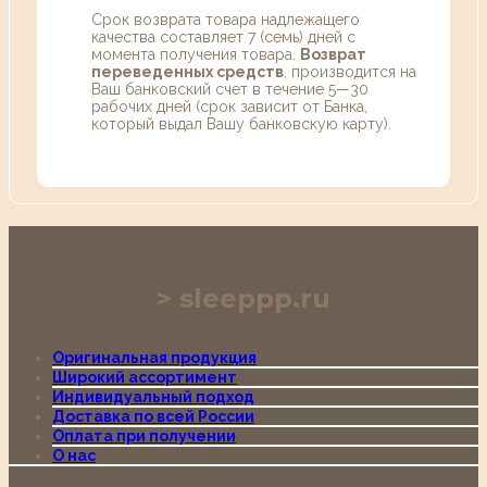
Срок возврата товара надлежащего
качества составляет 7 (семь) дней с
момента получения товара.
Возврат
переведенных средств
, производится на
Ваш банковский счет в течение 5—30
рабочих дней (срок зависит от Банка,
который выдал Вашу банковскую карту).
sleeppp.ru
Оригинальная продукция
Широкий ассортимент
Индивидуальный подход
Доставка по всей России
Оплата при получении
О нас