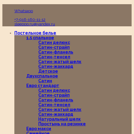
Пн-Вс с 10:00 до 19:00
Whatsapp
+7-916-160-11-12
sleeppp.ru@yandex.ru
Постельное белье
1,5 спальное
Сатин делюкс
Сатин-страйп
Сатин-фланель
Сатин-тенсел
Сатин-жатый шелк
Сатин-жаккард
Детское
Двухспальное
Сатин
Евро стандарт
Сатин делюкс
Сатин-страйп
Сатин-фланель
Сатин-тенсел
Сатин-жатый шелк
Сатин-жаккард
Натуральный шелк
Простынь на резинке
Евро макси
Семейное