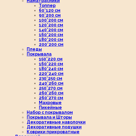
Наматрасники
Топпер
60*120 см
90*200 см
100*200 см
120*200 см
140*200 см
160*200 см
180*200 см
200*200 см
Пледы
Покрывала
150*220 см
160*220 см
180*240 см
220*240 см
230*250 см
240*260 см
250*270 см
260*260 см
260*270 см
Махровые
Пикейные
Набор с покрывалом
Покрывала и Шторы
Декоративные наволочки
Декоративные подушки
Коврики прикроватные