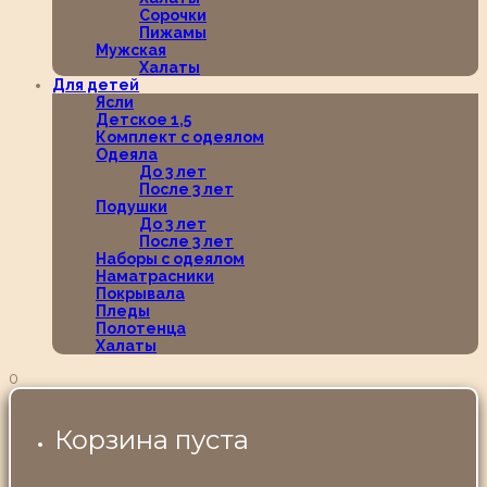
Сорочки
Пижамы
Мужская
Халаты
Для детей
Ясли
Детское 1,5
Комплект с одеялом
Одеяла
До 3 лет
После 3 лет
Подушки
До 3 лет
После 3 лет
Наборы с одеялом
Наматрасники
Покрывала
Пледы
Полотенца
Халаты
0
Корзина пуста