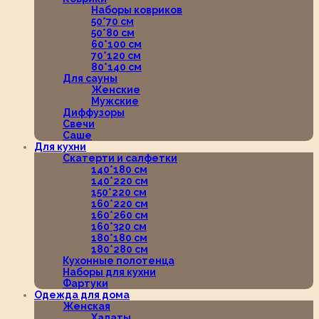
Наборы ковриков
50*70 см
50*80 см
60*100 см
70*120 см
80*140 см
Для сауны
Женские
Мужские
Диффузоры
Свечи
Саше
Для кухни
Скатерти и салфетки
140*180 см
140*220 см
150*220 см
160*220 см
160*260 см
160*320 см
180*180 см
180*280 см
Кухонные полотенца
Наборы для кухни
Фартуки
Одежда для дома
Женская
Халаты