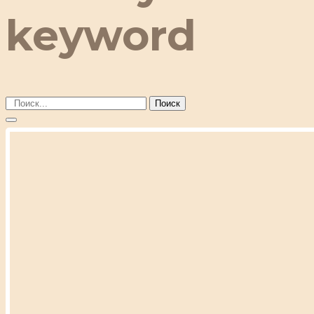
keyword
Поиск