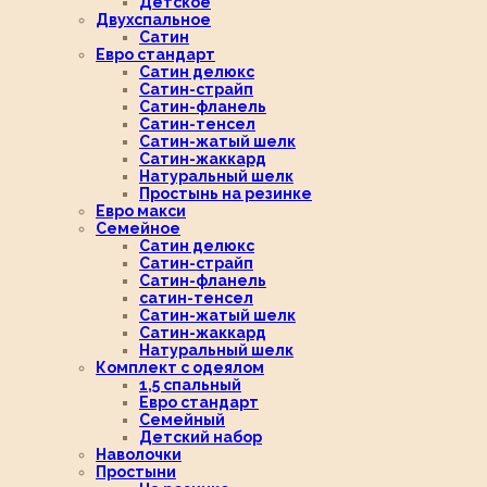
Детское
Двухспальное
Сатин
Евро стандарт
Сатин делюкс
Сатин-страйп
Сатин-фланель
Сатин-тенсел
Сатин-жатый шелк
Сатин-жаккард
Натуральный шелк
Простынь на резинке
Евро макси
Семейное
Сатин делюкс
Сатин-страйп
Сатин-фланель
сатин-тенсел
Сатин-жатый шелк
Сатин-жаккард
Натуральный шелк
Комплект с одеялом
1,5 спальный
Евро стандарт
Семейный
Детский набор
Наволочки
Простыни