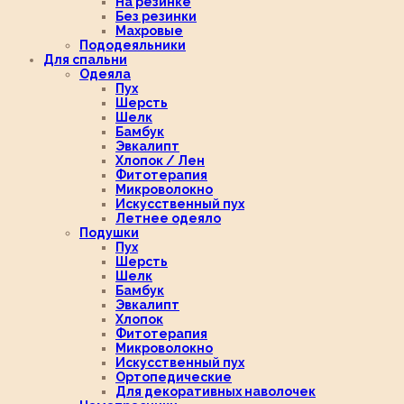
На резинке
Без резинки
Махровые
Пододеяльники
Для спальни
Одеяла
Пух
Шерсть
Шелк
Бамбук
Эвкалипт
Хлопок / Лен
Фитотерапия
Микроволокно
Искусственный пух
Летнее одеяло
Подушки
Пух
Шерсть
Шелк
Бамбук
Эвкалипт
Хлопок
Фитотерапия
Микроволокно
Искусственный пух
Ортопедические
Для декоративных наволочек