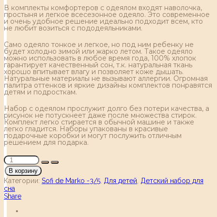
В комплекты комфортеров с одеялом входят наволочка,
простыня и легкое всесезонное одеяло. Это современное
и очень удобное решение идеально подходит всем, кто
не любит возиться с пододеяльниками.
Само одеяло тонкое и легкое, но под ним ребенку не
будет холодно зимой или жарко летом. Такое одеяло
можно использовать в любое время года, 100% хлопок
гарантирует качественный сон, т.к. натуральная ткань
хорошо впитывает влагу и позволяет коже дышать.
Натуральные материалы не вызывают аллергии. Огромная
палитра оттенков и яркие дизайны комплектов понравятся
детям и подросткам.
Набор с одеялом прослужит долго без потери качества, а
рисунок не потускнеет даже после множества стирок.
Комплект легко стирается в обычной машине и также
легко гладится. Наборы упакованы в красивые
подарочные коробки и могут послужить отличным
решением для подарка.
В корзину
Категории:
Sofi de Marko -3/5
,
Для детей
,
Детский набор для
сна
Share