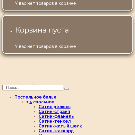
У вас нет товаров в корзине
0
Корзина пуста
У вас нет товаров в корзине
Постельное белье
1,5 спальное
Сатин делюкс
Сатин-страйп
Сатин-фланель
Сатин-тенсел
Сатин-жатый шелк
Сатин-жаккард