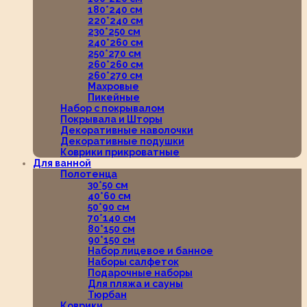
180*240 см
220*240 см
230*250 см
240*260 см
250*270 см
260*260 см
260*270 см
Махровые
Пикейные
Набор с покрывалом
Покрывала и Шторы
Декоративные наволочки
Декоративные подушки
Коврики прикроватные
Для ванной
Полотенца
30*50 см
40*60 см
50*90 см
70*140 см
80*150 см
90*150 см
Набор лицевое и банное
Наборы салфеток
Подарочные наборы
Для пляжа и сауны
Тюрбан
Коврики