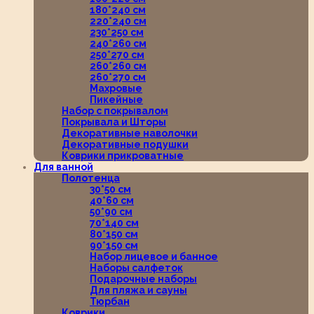
180*240 см
220*240 см
230*250 см
240*260 см
250*270 см
260*260 см
260*270 см
Махровые
Пикейные
Набор с покрывалом
Покрывала и Шторы
Декоративные наволочки
Декоративные подушки
Коврики прикроватные
Для ванной
Полотенца
30*50 см
40*60 см
50*90 см
70*140 см
80*150 см
90*150 см
Набор лицевое и банное
Наборы салфеток
Подарочные наборы
Для пляжа и сауны
Тюрбан
Коврики