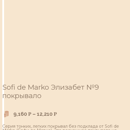
Sofi de Marko Элизабет №9
покрывало
9,160
–
12,210
Р
Р
Серия тонких, легких покрывал без подклада от Sofi de