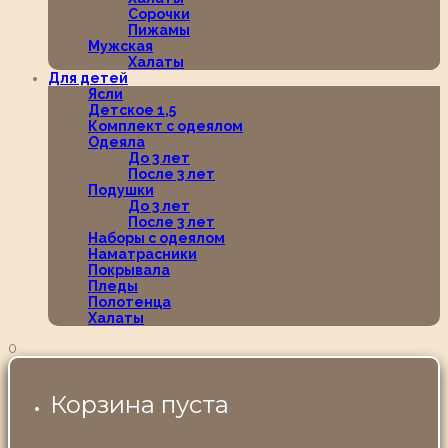
Сорочки
Пижамы
Мужская
Халаты
Для детей
Ясли
Детское 1,5
Комплект с одеялом
Одеяла
До 3 лет
После 3 лет
Подушки
До 3 лет
После 3 лет
Наборы с одеялом
Наматрасники
Покрывала
Пледы
Полотенца
Халаты
0
Корзина пуста