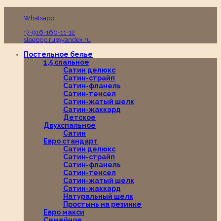
Пн-Вс с 10:00 до 19:00
Whatsapp
+7-916-160-11-12
sleeppp.ru@yandex.ru
Постельное белье
1,5 спальное
Сатин делюкс
Сатин-страйп
Сатин-фланель
Сатин-тенсел
Сатин-жатый шелк
Сатин-жаккард
Детское
Двухспальное
Сатин
Евро стандарт
Сатин делюкс
Сатин-страйп
Сатин-фланель
Сатин-тенсел
Сатин-жатый шелк
Сатин-жаккард
Натуральный шелк
Простынь на резинке
Евро макси
Семейное