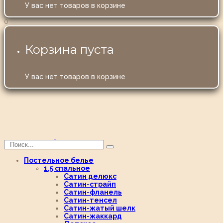
У вас нет товаров в корзине
0
Корзина пуста
У вас нет товаров в корзине
Постельное белье
1,5 спальное
Сатин делюкс
Сатин-страйп
Сатин-фланель
Сатин-тенсел
Сатин-жатый шелк
Сатин-жаккард