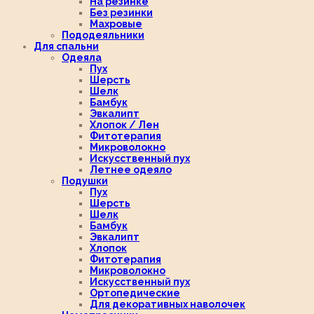
На резинке
Без резинки
Махровые
Пододеяльники
Для спальни
Одеяла
Пух
Шерсть
Шелк
Бамбук
Эвкалипт
Хлопок / Лен
Фитотерапия
Микроволокно
Искусственный пух
Летнее одеяло
Подушки
Пух
Шерсть
Шелк
Бамбук
Эвкалипт
Хлопок
Фитотерапия
Микроволокно
Искусственный пух
Ортопедические
Для декоративных наволочек