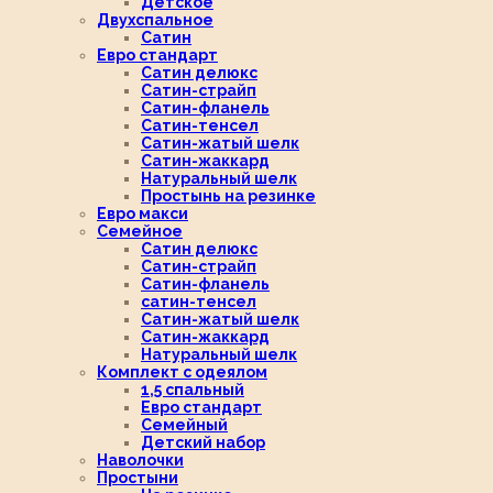
Детское
Двухспальное
Сатин
Евро стандарт
Сатин делюкс
Сатин-страйп
Сатин-фланель
Сатин-тенсел
Сатин-жатый шелк
Сатин-жаккард
Натуральный шелк
Простынь на резинке
Евро макси
Семейное
Сатин делюкс
Сатин-страйп
Сатин-фланель
сатин-тенсел
Сатин-жатый шелк
Сатин-жаккард
Натуральный шелк
Комплект с одеялом
1,5 спальный
Евро стандарт
Семейный
Детский набор
Наволочки
Простыни