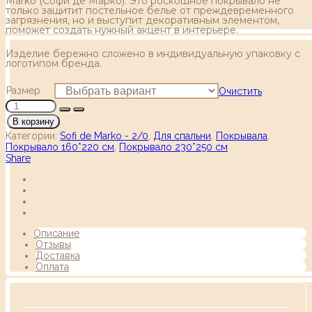
Marko (Coфи де Марко). Это роскошное покрывало не
только защитит постельное белье от преждевременного
загрязнения, но и выступит декоративным элементом,
поможет создать нужный акцент в интерьере.
Изделие бережно сложено в индивидуальную упаковку с
логотипом бренда.
Размер
Очистить
В корзину
Категории:
Sofi de Marko - 2/0
,
Для спальни
,
Покрывала
,
Покрывало 160*220 см
,
Покрывало 230*250 см
Share
Описание
Отзывы
Доставка
Оплата