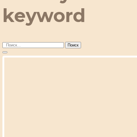
keyword
Поиск