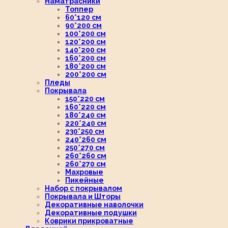
Наматрасники
Топпер
60*120 см
90*200 см
100*200 см
120*200 см
140*200 см
160*200 см
180*200 см
200*200 см
Пледы
Покрывала
150*220 см
160*220 см
180*240 см
220*240 см
230*250 см
240*260 см
250*270 см
260*260 см
260*270 см
Махровые
Пикейные
Набор с покрывалом
Покрывала и Шторы
Декоративные наволочки
Декоративные подушки
Коврики прикроватные