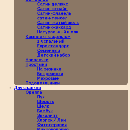
Сатин делюкс
Сатин-страйп
Сатин-фланель
сатин-тенсел
Сатин-жатый шелк
Сатин-жаккард
Натуральный шелк
Комплект с одеялом
1,5 спальный
Евро стандарт
Семейный
Детский набор
Наволочки
Простыни
На резинке
Без резинки
Махровые
Пододеяльники
Для спальни
Одеяла
Пух
Шерсть
Шелк
Бамбук
Эвкалипт
Хлопок / Лен
Фитотерапия
Микроволокно