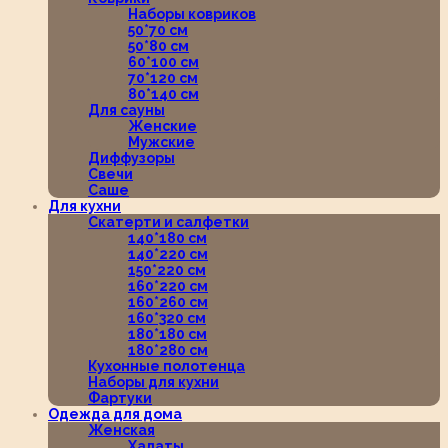
Наборы ковриков
50*70 см
50*80 см
60*100 см
70*120 см
80*140 см
Для сауны
Женские
Мужские
Диффузоры
Свечи
Саше
Для кухни
Скатерти и салфетки
140*180 см
140*220 см
150*220 см
160*220 см
160*260 см
160*320 см
180*180 см
180*280 см
Кухонные полотенца
Наборы для кухни
Фартуки
Одежда для дома
Женская
Халаты