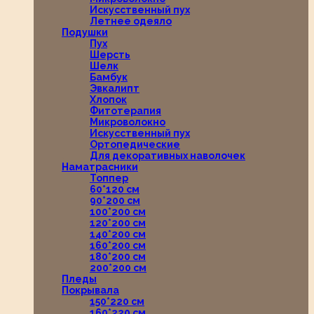
Искусственный пух
Летнее одеяло
Подушки
Пух
Шерсть
Шелк
Бамбук
Эвкалипт
Хлопок
Фитотерапия
Микроволокно
Искусственный пух
Ортопедические
Для декоративных наволочек
Наматрасники
Топпер
60*120 см
90*200 см
100*200 см
120*200 см
140*200 см
160*200 см
180*200 см
200*200 см
Пледы
Покрывала
150*220 см
160*220 см