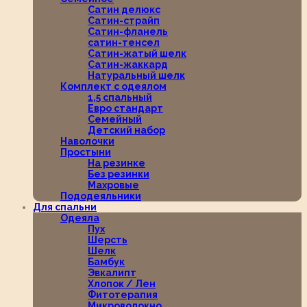
Сатин делюкс
Сатин-страйп
Сатин-фланель
сатин-тенсел
Сатин-жатый шелк
Сатин-жаккард
Натуральный шелк
Комплект с одеялом
1,5 спальный
Евро стандарт
Семейный
Детский набор
Наволочки
Простыни
На резинке
Без резинки
Махровые
Пододеяльники
Для спальни
Одеяла
Пух
Шерсть
Шелк
Бамбук
Эвкалипт
Хлопок / Лен
Фитотерапия
Микроволокно