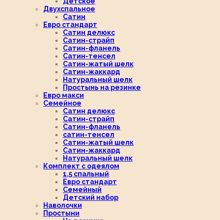
Детское
Двухспальное
Сатин
Евро стандарт
Сатин делюкс
Сатин-страйп
Сатин-фланель
Сатин-тенсел
Сатин-жатый шелк
Сатин-жаккард
Натуральный шелк
Простынь на резинке
Евро макси
Семейное
Сатин делюкс
Сатин-страйп
Сатин-фланель
сатин-тенсел
Сатин-жатый шелк
Сатин-жаккард
Натуральный шелк
Комплект с одеялом
1,5 спальный
Евро стандарт
Семейный
Детский набор
Наволочки
Простыни