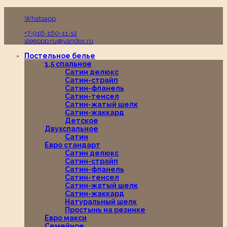
Пн-Вс с 10:00 до 19:00
Whatsapp
+7-916-160-11-12
sleeppp.ru@yandex.ru
Постельное белье
1,5 спальное
Сатин делюкс
Сатин-страйп
Сатин-фланель
Сатин-тенсел
Сатин-жатый шелк
Сатин-жаккард
Детское
Двухспальное
Сатин
Евро стандарт
Сатин делюкс
Сатин-страйп
Сатин-фланель
Сатин-тенсел
Сатин-жатый шелк
Сатин-жаккард
Натуральный шелк
Простынь на резинке
Евро макси
Семейное