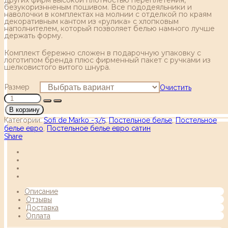
безукоризнненым пошивом. Все пододеяльники и
наволочки в комплектах на молнии с отделкой по краям
декоративным кантом из «рулика» с хлопковым
наполнителем, который позволяет белью намного лучше
держать форму.
Комплект бережно сложен в подарочную упаковку с
логотипом бренда плюс фирменный пакет с ручками из
шелковистого витого шнура.
Размер
Очистить
В корзину
Категории:
Sofi de Marko -3/5
,
Постельное белье
,
Постельное
белье евро
,
Постельное белье евро сатин
Share
Описание
Отзывы
Доставка
Оплата