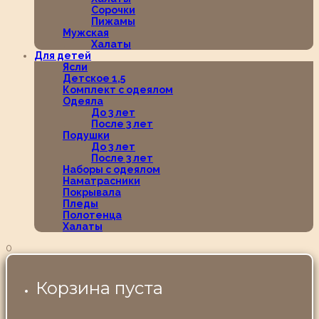
Сорочки
Пижамы
Мужская
Халаты
Для детей
Ясли
Детское 1,5
Комплект с одеялом
Одеяла
До 3 лет
После 3 лет
Подушки
До 3 лет
После 3 лет
Наборы с одеялом
Наматрасники
Покрывала
Пледы
Полотенца
Халаты
0
Корзина пуста