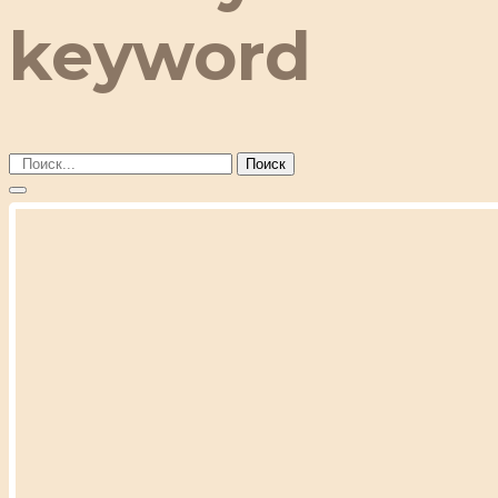
keyword
Поиск