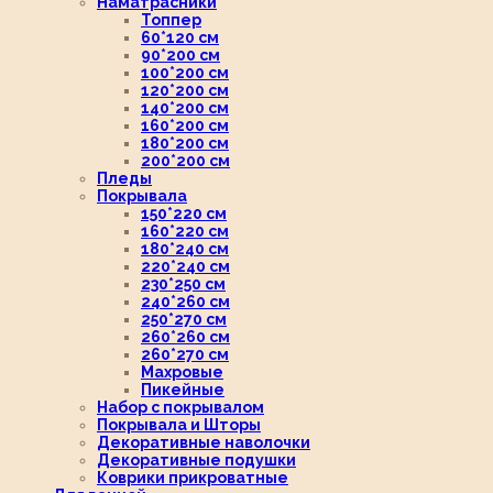
Наматрасники
Топпер
60*120 см
90*200 см
100*200 см
120*200 см
140*200 см
160*200 см
180*200 см
200*200 см
Пледы
Покрывала
150*220 см
160*220 см
180*240 см
220*240 см
230*250 см
240*260 см
250*270 см
260*260 см
260*270 см
Махровые
Пикейные
Набор с покрывалом
Покрывала и Шторы
Декоративные наволочки
Декоративные подушки
Коврики прикроватные