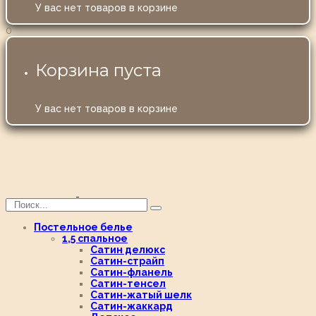
У вас нет товаров в корзине
0
Корзина пуста
У вас нет товаров в корзине
Постельное белье
1,5 спальное
Сатин делюкс
Сатин-страйп
Сатин-фланель
Сатин-тенсел
Сатин-жатый шелк
Сатин-жаккард