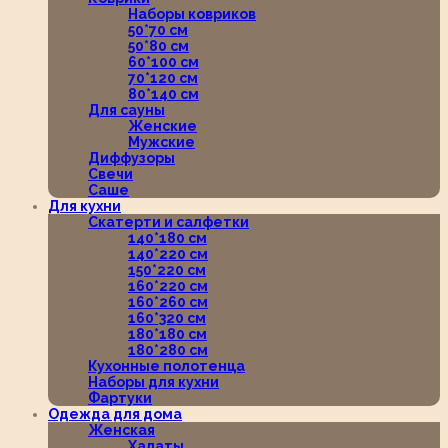
Наборы ковриков
50*70 см
50*80 см
60*100 см
70*120 см
80*140 см
Для сауны
Женские
Мужские
Диффузоры
Свечи
Саше
Для кухни
Скатерти и салфетки
140*180 см
140*220 см
150*220 см
160*220 см
160*260 см
160*320 см
180*180 см
180*280 см
Кухонные полотенца
Наборы для кухни
Фартуки
Одежда для дома
Женская
Халаты