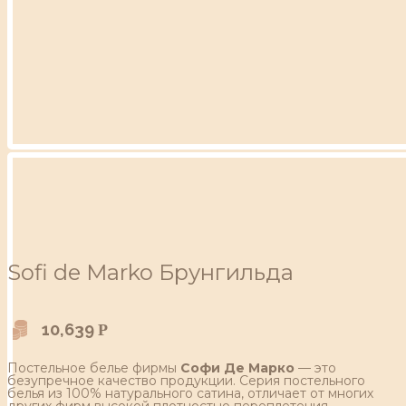
Sofi de Marko Брунгильда
10,639
Р
Постельное белье фирмы
Софи Де Марко
— это
безупречное качество продукции. Серия постельного
белья из 100% натурального сатина, отличает от многих
других фирм высокой плотностью переплетения,