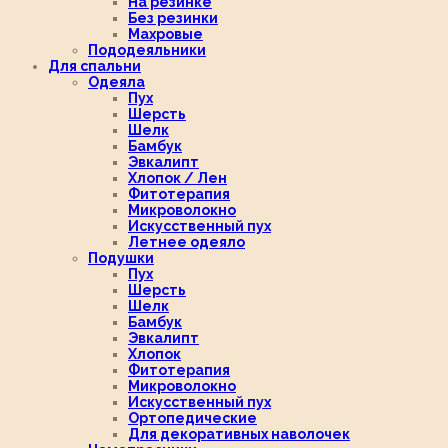
На резинке
Без резинки
Махровые
Пододеяльники
Для спальни
Одеяла
Пух
Шерсть
Шелк
Бамбук
Эвкалипт
Хлопок / Лен
Фитотерапия
Микроволокно
Искусственный пух
Летнее одеяло
Подушки
Пух
Шерсть
Шелк
Бамбук
Эвкалипт
Хлопок
Фитотерапия
Микроволокно
Искусственный пух
Ортопедические
Для декоративных наволочек