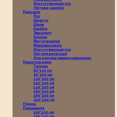
Искусственный пух
Летнее одеяло
Подушки
Пух
Шерсть
Шелк
Бамбук
Эвкалипт
Хлопок
Фитотерапия
Микроволокно
Искусственный пух
Ортопедические
Для декоративных наволочек
Наматрасники
Топпер
60*120 см
90*200 см
100*200 см
120*200 см
140*200 см
160*200 см
180*200 см
200*200 см
Пледы
Покрывала
150*220 см
160*220 см