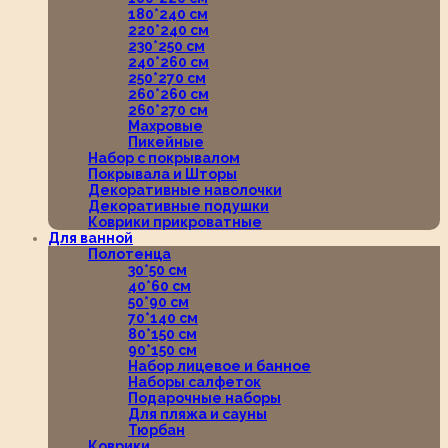
180*240 см
220*240 см
230*250 см
240*260 см
250*270 см
260*260 см
260*270 см
Махровые
Пикейные
Набор с покрывалом
Покрывала и Шторы
Декоративные наволочки
Декоративные подушки
Коврики прикроватные
Для ванной
Полотенца
30*50 см
40*60 см
50*90 см
70*140 см
80*150 см
90*150 см
Набор лицевое и банное
Наборы салфеток
Подарочные наборы
Для пляжа и сауны
Тюрбан
Коврики