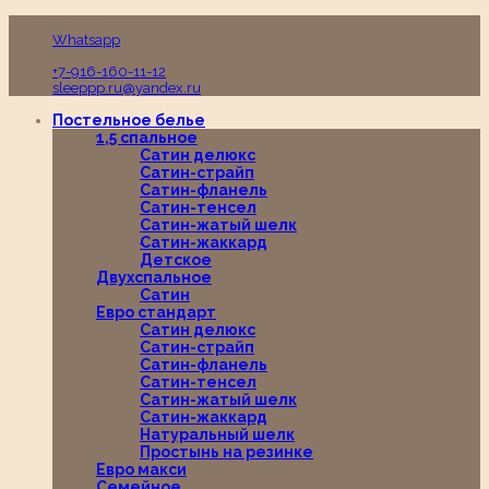
Пн-Вс с 10:00 до 19:00
Whatsapp
+7-916-160-11-12
sleeppp.ru@yandex.ru
Постельное белье
1,5 спальное
Сатин делюкс
Сатин-страйп
Сатин-фланель
Сатин-тенсел
Сатин-жатый шелк
Сатин-жаккард
Детское
Двухспальное
Сатин
Евро стандарт
Сатин делюкс
Сатин-страйп
Сатин-фланель
Сатин-тенсел
Сатин-жатый шелк
Сатин-жаккард
Натуральный шелк
Простынь на резинке
Евро макси
Семейное