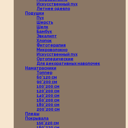
Искусственный пух
Летнее одеяло
Подушки
Пух
Шерсть
Шелк
Бамбук
Эвкалипт
Хлопок
Фитотерапия
Микроволокно
Искусственный пух
Ортопедические
Для декоративных наволочек
Наматрасники
Топпер
60*120 см
90*200 см
100*200 см
120*200 см
140*200 см
160*200 см
180*200 см
200*200 см
Пледы
Покрывала
150*220 см
160*220 см