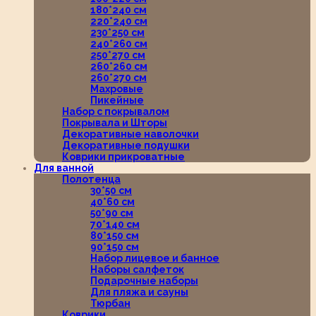
180*240 см
220*240 см
230*250 см
240*260 см
250*270 см
260*260 см
260*270 см
Махровые
Пикейные
Набор с покрывалом
Покрывала и Шторы
Декоративные наволочки
Декоративные подушки
Коврики прикроватные
Для ванной
Полотенца
30*50 см
40*60 см
50*90 см
70*140 см
80*150 см
90*150 см
Набор лицевое и банное
Наборы салфеток
Подарочные наборы
Для пляжа и сауны
Тюрбан
Коврики