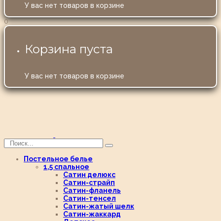
У вас нет товаров в корзине
0
Корзина пуста
У вас нет товаров в корзине
Постельное белье
1,5 спальное
Сатин делюкс
Сатин-страйп
Сатин-фланель
Сатин-тенсел
Сатин-жатый шелк
Сатин-жаккард