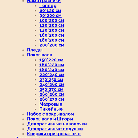
Наматрасники
Топпер
60*120 см
90*200 см
100*200 см
120*200 см
140*200 см
160*200 см
180*200 см
200*200 см
Пледы
Покрывала
150*220 см
160*220 см
180*240 см
220*240 см
230*250 см
240*260 см
250*270 см
260*260 см
260*270 см
Махровые
Пикейные
Набор с покрывалом
Покрывала и Шторы
Декоративные наволочки
Декоративные подушки
Коврики прикроватные