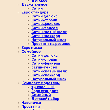
Детское
Двухспальное
Сатин
Евро стандарт
Сатин делюкс
Сатин-страйп
Сатин-фланель
Сатин-тенсел
Сатин-жатый шелк
Сатин-жаккард
Натуральный шелк
Простынь на резинке
Евро макси
Семейное
Сатин делюкс
Сатин-страйп
Сатин-фланель
сатин-тенсел
Сатин-жатый шелк
Сатин-жаккард
Натуральный шелк
Комплект с одеялом
1,5 спальный
Евро стандарт
Семейный
Детский набор
Наволочки
Простыни