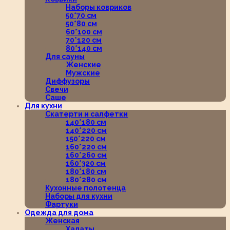
Наборы ковриков
50*70 см
50*80 см
60*100 см
70*120 см
80*140 см
Для сауны
Женские
Мужские
Диффузоры
Свечи
Саше
Для кухни
Скатерти и салфетки
140*180 см
140*220 см
150*220 см
160*220 см
160*260 см
160*320 см
180*180 см
180*280 см
Кухонные полотенца
Наборы для кухни
Фартуки
Одежда для дома
Женская
Халаты