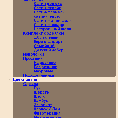
Сатин делюкс
Сатин-страйп
Сатин-фланель
сатин-тенсел
Сатин-жатый шелк
Сатин-жаккард
Натуральный шелк
Комплект с одеялом
1,5 спальный
Евро стандарт
Семейный
Детский набор
Наволочки
Простыни
На резинке
Без резинки
Махровые
Пододеяльники
Для спальни
Одеяла
Пух
Шерсть
Шелк
Бамбук
Эвкалипт
Хлопок / Лен
Фитотерапия
Микроволокно