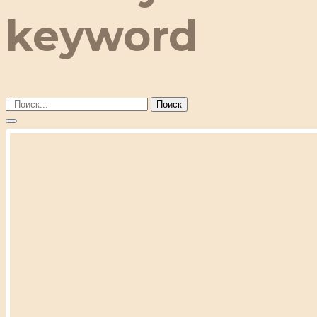
keyword
Поиск