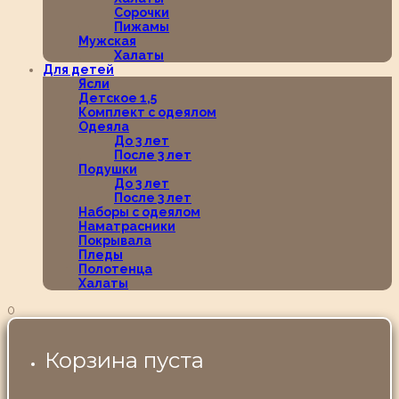
Сорочки
Пижамы
Мужская
Халаты
Для детей
Ясли
Детское 1,5
Комплект с одеялом
Одеяла
До 3 лет
После 3 лет
Подушки
До 3 лет
После 3 лет
Наборы с одеялом
Наматрасники
Покрывала
Пледы
Полотенца
Халаты
0
Корзина пуста