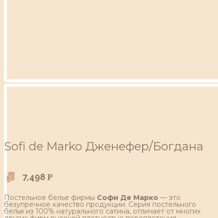
Sofi de Marko Дженефер/Богдана
7,498
Р
Постельное белье фирмы
Софи Де Марко
— это
безупречное качество продукции. Серия постельного
белья из 100% натурального сатина, отличает от многих
других фирм высокой плотностью переплетения,