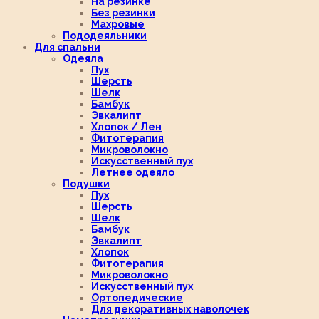
На резинке
Без резинки
Махровые
Пододеяльники
Для спальни
Одеяла
Пух
Шерсть
Шелк
Бамбук
Эвкалипт
Хлопок / Лен
Фитотерапия
Микроволокно
Искусственный пух
Летнее одеяло
Подушки
Пух
Шерсть
Шелк
Бамбук
Эвкалипт
Хлопок
Фитотерапия
Микроволокно
Искусственный пух
Ортопедические
Для декоративных наволочек