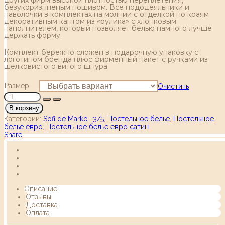
безукоризнненым пошивом. Все пододеяльники и
наволочки в комплектах на молнии с отделкой по краям
декоративным кантом из «рулика» с хлопковым
наполнителем, который позволяет белью намного лучше
держать форму.
Комплект бережно сложен в подарочную упаковку с
логотипом бренда плюс фирменный пакет с ручками из
шелковистого витого шнура.
Размер
Очистить
В корзину
Категории:
Sofi de Marko -3/5
,
Постельное белье
,
Постельное
белье евро
,
Постельное белье евро сатин
Share
Описание
Отзывы
Доставка
Оплата