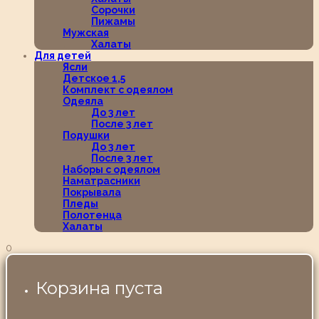
Сорочки
Пижамы
Мужская
Халаты
Для детей
Ясли
Детское 1,5
Комплект с одеялом
Одеяла
До 3 лет
После 3 лет
Подушки
До 3 лет
После 3 лет
Наборы с одеялом
Наматрасники
Покрывала
Пледы
Полотенца
Халаты
0
Корзина пуста