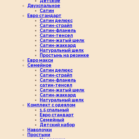
Детское
Двухспальное
Сатин
Евро стандарт
Сатин делюкс
Сатин-страйп
Сатин-фланель
Сатин-тенсел
Сатин-жатый шелк
Сатин-жаккард
Натуральный шелк
Простынь на резинке
Евро макси
Семейное
Сатин делюкс
Сатин-страйп
Сатин-фланель
сатин-тенсел
Сатин-жатый шелк
Сатин-жаккард
Натуральный шелк
Комплект с одеялом
1,5 спальный
Евро стандарт
Семейный
Детский набор
Наволочки
Простыни