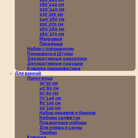
180*240 см
220*240 см
230*250 см
240*260 см
250*270 см
260*260 см
260*270 см
Махровые
Пикейные
Набор с покрывалом
Покрывала и Шторы
Декоративные наволочки
Декоративные подушки
Коврики прикроватные
Для ванной
Полотенца
30*50 см
40*60 см
50*90 см
70*140 см
80*150 см
90*150 см
Набор лицевое и банное
Наборы салфеток
Подарочные наборы
Для пляжа и сауны
Тюрбан
Коврики