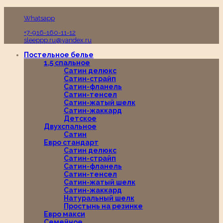
Пн-Вс с 10:00 до 19:00
Whatsapp
+7-916-160-11-12
sleeppp.ru@yandex.ru
Постельное белье
1,5 спальное
Сатин делюкс
Сатин-страйп
Сатин-фланель
Сатин-тенсел
Сатин-жатый шелк
Сатин-жаккард
Детское
Двухспальное
Сатин
Евро стандарт
Сатин делюкс
Сатин-страйп
Сатин-фланель
Сатин-тенсел
Сатин-жатый шелк
Сатин-жаккард
Натуральный шелк
Простынь на резинке
Евро макси
Семейное