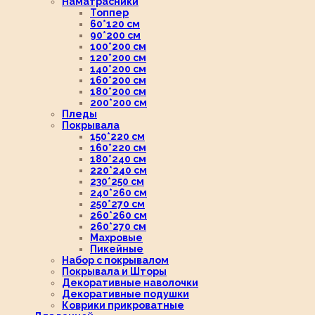
Наматрасники
Топпер
60*120 см
90*200 см
100*200 см
120*200 см
140*200 см
160*200 см
180*200 см
200*200 см
Пледы
Покрывала
150*220 см
160*220 см
180*240 см
220*240 см
230*250 см
240*260 см
250*270 см
260*260 см
260*270 см
Махровые
Пикейные
Набор с покрывалом
Покрывала и Шторы
Декоративные наволочки
Декоративные подушки
Коврики прикроватные