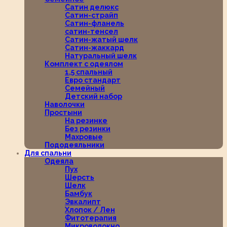
Сатин делюкс
Сатин-страйп
Сатин-фланель
сатин-тенсел
Сатин-жатый шелк
Сатин-жаккард
Натуральный шелк
Комплект с одеялом
1,5 спальный
Евро стандарт
Семейный
Детский набор
Наволочки
Простыни
На резинке
Без резинки
Махровые
Пододеяльники
Для спальни
Одеяла
Пух
Шерсть
Шелк
Бамбук
Эвкалипт
Хлопок / Лен
Фитотерапия
Микроволокно