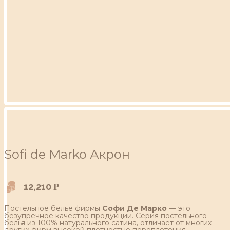
Sofi de Marko Акрон
12,210
Р
Постельное белье фирмы
Софи Де Марко
— это
безупречное качество продукции. Серия постельного
белья из 100% натурального сатина, отличает от многих
других фирм высокой плотностью переплетения,