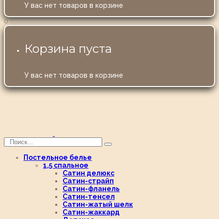
У вас нет товаров в корзине
0
Корзина пуста
У вас нет товаров в корзине
Постельное белье
1,5 спальное
Сатин делюкс
Сатин-страйп
Сатин-фланель
Сатин-тенсел
Сатин-жатый шелк
Сатин-жаккард