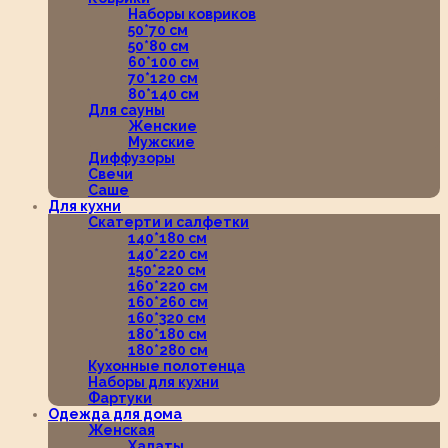
Наборы ковриков
50*70 см
50*80 см
60*100 см
70*120 см
80*140 см
Для сауны
Женские
Мужские
Диффузоры
Свечи
Саше
Для кухни
Скатерти и салфетки
140*180 см
140*220 см
150*220 см
160*220 см
160*260 см
160*320 см
180*180 см
180*280 см
Кухонные полотенца
Наборы для кухни
Фартуки
Одежда для дома
Женская
Халаты