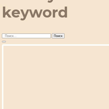
keyword
Поиск