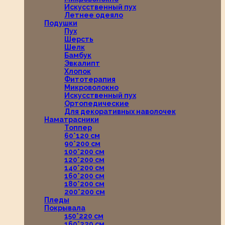
Искусственный пух
Летнее одеяло
Подушки
Пух
Шерсть
Шелк
Бамбук
Эвкалипт
Хлопок
Фитотерапия
Микроволокно
Искусственный пух
Ортопедические
Для декоративных наволочек
Наматрасники
Топпер
60*120 см
90*200 см
100*200 см
120*200 см
140*200 см
160*200 см
180*200 см
200*200 см
Пледы
Покрывала
150*220 см
160*220 см