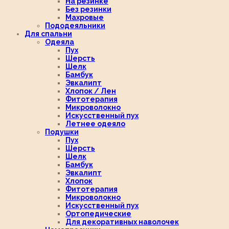
На резинке
Без резинки
Махровые
Пододеяльники
Для спальни
Одеяла
Пух
Шерсть
Шелк
Бамбук
Эвкалипт
Хлопок / Лен
Фитотерапия
Микроволокно
Искусственный пух
Летнее одеяло
Подушки
Пух
Шерсть
Шелк
Бамбук
Эвкалипт
Хлопок
Фитотерапия
Микроволокно
Искусственный пух
Ортопедические
Для декоративных наволочек