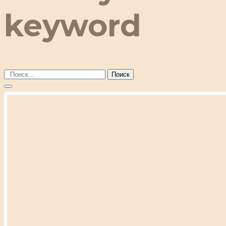
keyword
Поиск