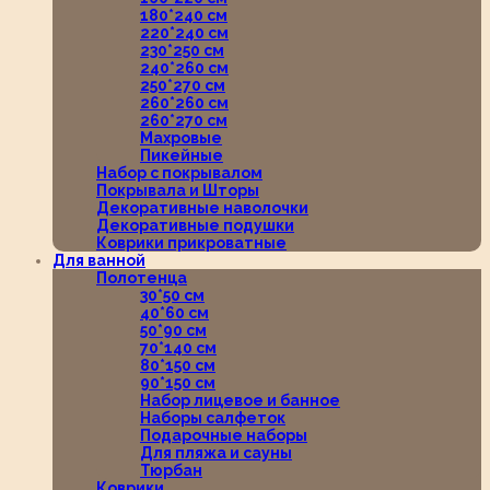
180*240 см
220*240 см
230*250 см
240*260 см
250*270 см
260*260 см
260*270 см
Махровые
Пикейные
Набор с покрывалом
Покрывала и Шторы
Декоративные наволочки
Декоративные подушки
Коврики прикроватные
Для ванной
Полотенца
30*50 см
40*60 см
50*90 см
70*140 см
80*150 см
90*150 см
Набор лицевое и банное
Наборы салфеток
Подарочные наборы
Для пляжа и сауны
Тюрбан
Коврики