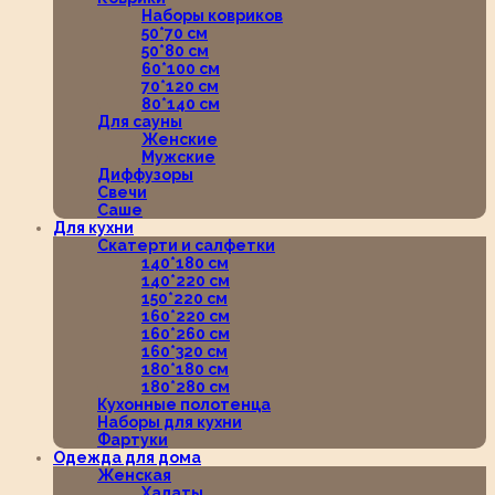
Наборы ковриков
50*70 см
50*80 см
60*100 см
70*120 см
80*140 см
Для сауны
Женские
Мужские
Диффузоры
Свечи
Саше
Для кухни
Скатерти и салфетки
140*180 см
140*220 см
150*220 см
160*220 см
160*260 см
160*320 см
180*180 см
180*280 см
Кухонные полотенца
Наборы для кухни
Фартуки
Одежда для дома
Женская
Халаты