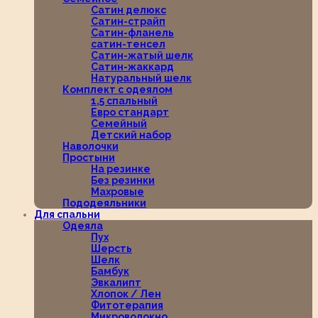
Сатин делюкс
Сатин-страйп
Сатин-фланель
сатин-тенсел
Сатин-жатый шелк
Сатин-жаккард
Натуральный шелк
Комплект с одеялом
1,5 спальный
Евро стандарт
Семейный
Детский набор
Наволочки
Простыни
На резинке
Без резинки
Махровые
Пододеяльники
Для спальни
Одеяла
Пух
Шерсть
Шелк
Бамбук
Эвкалипт
Хлопок / Лен
Фитотерапия
Микроволокно