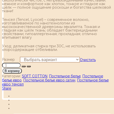
биологически чистое, с непревзойдёнными качествами:
нежное и комфортное как хлопок, тонкое и гладкое как
шёлк — полное ощущение роскоши и богатства шелковой
ткани!
Тенсел (Tencel, Lyocel) – современное волокно,
изготавливаемое по нанотехнологии из
высококачественной древесины эвкалипта. Тонкая и
гладкая как шёлк ткань; обладает бактерицидными
свойствами; гипоаллергенная; прохладная; отлично
впитывает влагу
Уход: деликатная стирка при 30С, не использовать
хлорсодержащие отбеливали.
Размер
Очистить
В корзину
Категории:
SOFT COTTON
,
Постельное белье
,
Постельное
белье евро
,
Постельное белье евро сатин
,
Постельное белье
евро тенсел
Share