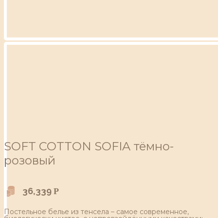
SOFT COTTON SOFIA тёмно-
розовый
36,339
Р
Постельное белье из тенсела – самое современное,