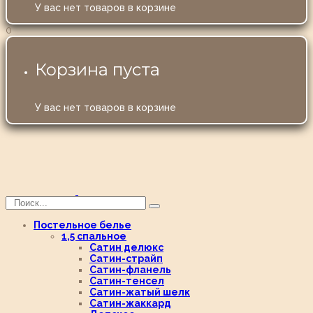
У вас нет товаров в корзине
0
Корзина пуста
У вас нет товаров в корзине
Постельное белье
1,5 спальное
Сатин делюкс
Сатин-страйп
Сатин-фланель
Сатин-тенсел
Сатин-жатый шелк
Сатин-жаккард