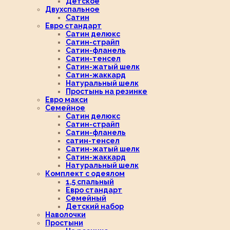
Детское
Двухспальное
Сатин
Евро стандарт
Сатин делюкс
Сатин-страйп
Сатин-фланель
Сатин-тенсел
Сатин-жатый шелк
Сатин-жаккард
Натуральный шелк
Простынь на резинке
Евро макси
Семейное
Сатин делюкс
Сатин-страйп
Сатин-фланель
сатин-тенсел
Сатин-жатый шелк
Сатин-жаккард
Натуральный шелк
Комплект с одеялом
1,5 спальный
Евро стандарт
Семейный
Детский набор
Наволочки
Простыни