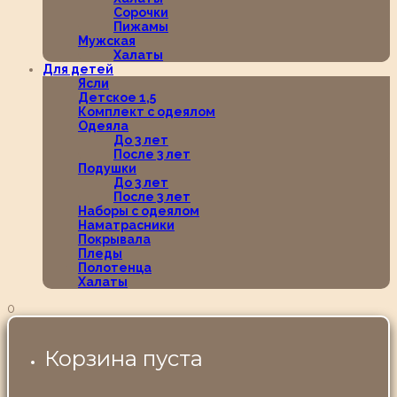
Сорочки
Пижамы
Мужская
Халаты
Для детей
Ясли
Детское 1,5
Комплект с одеялом
Одеяла
До 3 лет
После 3 лет
Подушки
До 3 лет
После 3 лет
Наборы с одеялом
Наматрасники
Покрывала
Пледы
Полотенца
Халаты
0
Корзина пуста