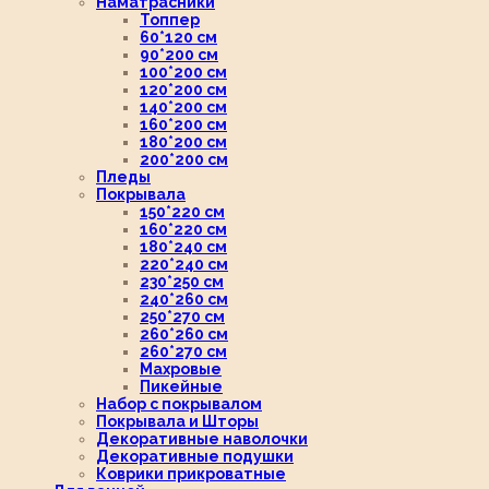
Наматрасники
Топпер
60*120 см
90*200 см
100*200 см
120*200 см
140*200 см
160*200 см
180*200 см
200*200 см
Пледы
Покрывала
150*220 см
160*220 см
180*240 см
220*240 см
230*250 см
240*260 см
250*270 см
260*260 см
260*270 см
Махровые
Пикейные
Набор с покрывалом
Покрывала и Шторы
Декоративные наволочки
Декоративные подушки
Коврики прикроватные