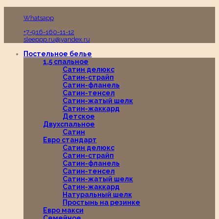
Пн-Вс с 10:00 до 19:00
Whatsapp
+7-916-160-11-12
sleeppp.ru@yandex.ru
Постельное белье
1,5 спальное
Сатин делюкс
Сатин-страйп
Сатин-фланель
Сатин-тенсел
Сатин-жатый шелк
Сатин-жаккард
Детское
Двухспальное
Сатин
Евро стандарт
Сатин делюкс
Сатин-страйп
Сатин-фланель
Сатин-тенсел
Сатин-жатый шелк
Сатин-жаккард
Натуральный шелк
Простынь на резинке
Евро макси
Семейное