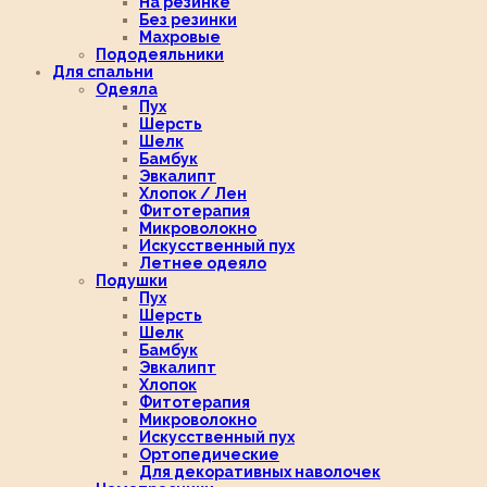
На резинке
Без резинки
Махровые
Пододеяльники
Для спальни
Одеяла
Пух
Шерсть
Шелк
Бамбук
Эвкалипт
Хлопок / Лен
Фитотерапия
Микроволокно
Искусственный пух
Летнее одеяло
Подушки
Пух
Шерсть
Шелк
Бамбук
Эвкалипт
Хлопок
Фитотерапия
Микроволокно
Искусственный пух
Ортопедические
Для декоративных наволочек