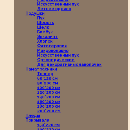
Искусственный пух
Летнее одеяло
Подушки
Пух
Шерсть
Шелк
Бамбук
Эвкалипт
Хлопок
Фитотерапия
Микроволокно
Искусственный пух
Ортопедические
Для декоративных наволочек
Наматрасники
Топпер
60*120 см
90*200 см
100*200 см
120*200 см
140*200 см
160*200 см
180*200 см
200*200 см
Пледы
Покрывала
150*220 см
160*220 см