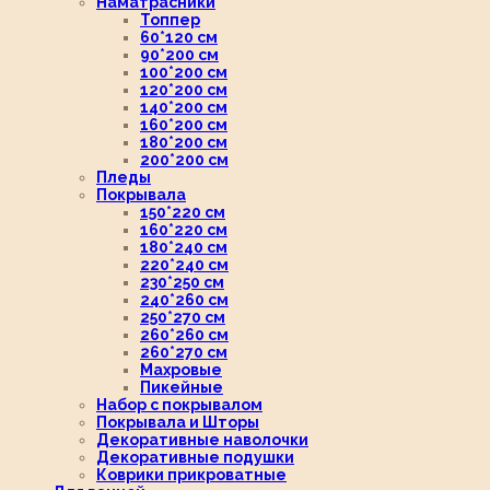
Наматрасники
Топпер
60*120 см
90*200 см
100*200 см
120*200 см
140*200 см
160*200 см
180*200 см
200*200 см
Пледы
Покрывала
150*220 см
160*220 см
180*240 см
220*240 см
230*250 см
240*260 см
250*270 см
260*260 см
260*270 см
Махровые
Пикейные
Набор с покрывалом
Покрывала и Шторы
Декоративные наволочки
Декоративные подушки
Коврики прикроватные