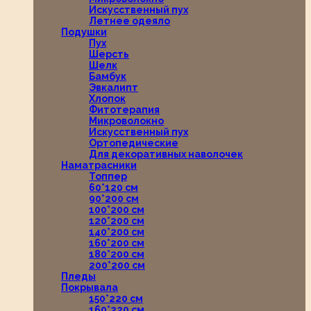
Искусственный пух
Летнее одеяло
Подушки
Пух
Шерсть
Шелк
Бамбук
Эвкалипт
Хлопок
Фитотерапия
Микроволокно
Искусственный пух
Ортопедические
Для декоративных наволочек
Наматрасники
Топпер
60*120 см
90*200 см
100*200 см
120*200 см
140*200 см
160*200 см
180*200 см
200*200 см
Пледы
Покрывала
150*220 см
160*220 см