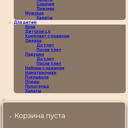
Сорочки
Пижамы
Мужская
Халаты
Для детей
Ясли
Детское 1,5
Комплект с одеялом
Одеяла
До 3 лет
После 3 лет
Подушки
До 3 лет
После 3 лет
Наборы с одеялом
Наматрасники
Покрывала
Пледы
Полотенца
Халаты
0
Корзина пуста