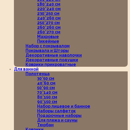
180*240 см
220*240 см
230*250 см
240*260 см
250*270 см
260*260 см
260*270 см
Махровые
Пикейные
Набор с покрывалом
Покрывала и Шторы
Декоративные наволочки
Декоративные подушки
Коврики прикроватные
Для ванной
Полотенца
30*50 см
40*60 см
50*90 см
70*140 см
80*150 см
90*150 см
Набор лицевое и банное
Наборы салфеток
Подарочные наборы
Для пляжа и сауны
Тюрбан
Коврики