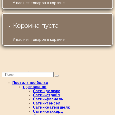
У вас нет товаров в корзине
0
Корзина пуста
У вас нет товаров в корзине
Постельное белье
1,5 спальное
Сатин делюкс
Сатин-страйп
Сатин-фланель
Сатин-тенсел
Сатин-жатый шелк
Сатин-жаккард