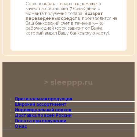
Срок возврата товара надлежащего
качества составляет 7 (семь) дней с
момента получения товара.
Возврат
переведенных средств
, производится на
Ваш банковский счет в течение 5—30
рабочих дней (срок зависит от Банка,
который выдал Вашу банковскую карту).
sleeppp.ru
Оригинальная продукция
Широкий ассортимент
Индивидуальный подход
Доставка по всей России
Оплата при получении
О нас