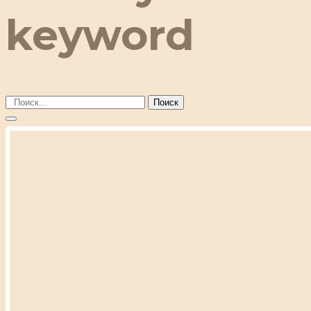
keyword
Поиск