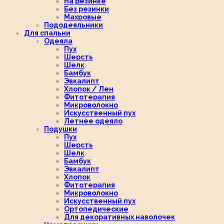
На резинке
Без резинки
Махровые
Пододеяльники
Для спальни
Одеяла
Пух
Шерсть
Шелк
Бамбук
Эвкалипт
Хлопок / Лен
Фитотерапия
Микроволокно
Искусственный пух
Летнее одеяло
Подушки
Пух
Шерсть
Шелк
Бамбук
Эвкалипт
Хлопок
Фитотерапия
Микроволокно
Искусственный пух
Ортопедические
Для декоративных наволочек