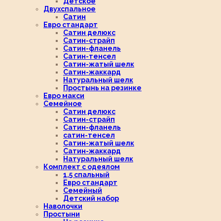
Детское
Двухспальное
Сатин
Евро стандарт
Сатин делюкс
Сатин-страйп
Сатин-фланель
Сатин-тенсел
Сатин-жатый шелк
Сатин-жаккард
Натуральный шелк
Простынь на резинке
Евро макси
Семейное
Сатин делюкс
Сатин-страйп
Сатин-фланель
сатин-тенсел
Сатин-жатый шелк
Сатин-жаккард
Натуральный шелк
Комплект с одеялом
1,5 спальный
Евро стандарт
Семейный
Детский набор
Наволочки
Простыни