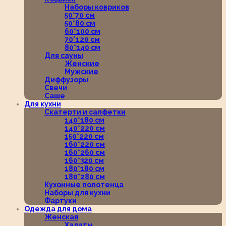
Наборы ковриков
50*70 см
50*80 см
60*100 см
70*120 см
80*140 см
Для сауны
Женские
Мужские
Диффузоры
Свечи
Саше
Для кухни
Скатерти и салфетки
140*180 см
140*220 см
150*220 см
160*220 см
160*260 см
160*320 см
180*180 см
180*280 см
Кухонные полотенца
Наборы для кухни
Фартуки
Одежда для дома
Женская
Халаты