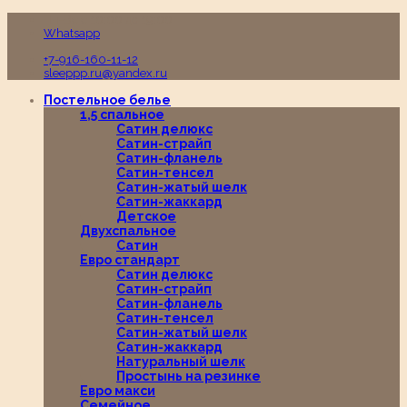
Пн-Вс с 10:00 до 19:00
Whatsapp
+7-916-160-11-12
sleeppp.ru@yandex.ru
Постельное белье
1,5 спальное
Сатин делюкс
Сатин-страйп
Сатин-фланель
Сатин-тенсел
Сатин-жатый шелк
Сатин-жаккард
Детское
Двухспальное
Сатин
Евро стандарт
Сатин делюкс
Сатин-страйп
Сатин-фланель
Сатин-тенсел
Сатин-жатый шелк
Сатин-жаккард
Натуральный шелк
Простынь на резинке
Евро макси
Семейное