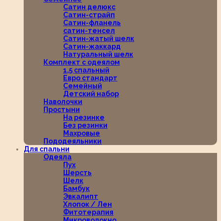
Сатин делюкс
Сатин-страйп
Сатин-фланель
сатин-тенсел
Сатин-жатый шелк
Сатин-жаккард
Натуральный шелк
Комплект с одеялом
1,5 спальный
Евро стандарт
Семейный
Детский набор
Наволочки
Простыни
На резинке
Без резинки
Махровые
Пододеяльники
Для спальни
Одеяла
Пух
Шерсть
Шелк
Бамбук
Эвкалипт
Хлопок / Лен
Фитотерапия
Микроволокно