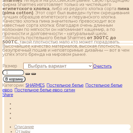
Sharmes
теперь и на российском рынке. Свою продукцию
фирма Sharmes изготовляет только из чистейшего
египетского хлопка
, либо из редкого хлопка сорта
пима
(pima cotton)
. Этот сорт был выведен путем скрещивания
лучших образцов египетского и перуанского хлопка.
Качество хлопка пима значительно превосходит все
известные сорта хлопка: благодаря очень длинным
волокнам по мягкости он напоминает кашемир, а по
прочности и долговечности – натуральный шелк.
Плотность постельного белья Sharmes
от 300TC до
500TC
, такой плотностью мало кто может порадовать.
Высочайшее качество материалов, высокая плотность,
безупречный пошив и неповторимые дизайны — вот в чем
успех этого бренда на мировом рынке.
Размер
Очистить
В корзину
Категории:
SHARMES
,
Постельное белье
,
Постельное белье
евро
,
Постельное белье евро сатин
Share
Описание
Отзывы