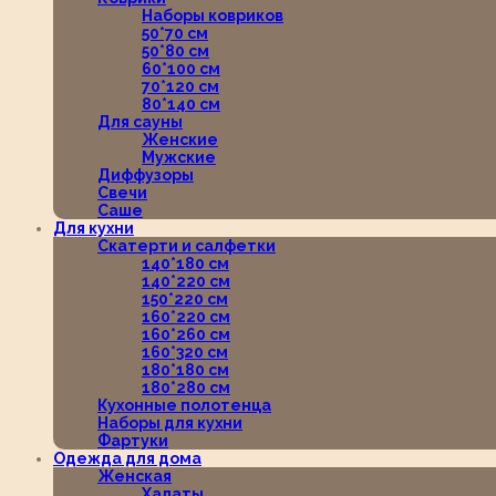
Наборы ковриков
50*70 см
50*80 см
60*100 см
70*120 см
80*140 см
Для сауны
Женские
Мужские
Диффузоры
Свечи
Саше
Для кухни
Скатерти и салфетки
140*180 см
140*220 см
150*220 см
160*220 см
160*260 см
160*320 см
180*180 см
180*280 см
Кухонные полотенца
Наборы для кухни
Фартуки
Одежда для дома
Женская
Халаты