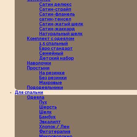
Сатин делюкс
Сатин-страйп
Сатин-фланель
сатин-тенсел
Сатин-жатый шелк
Сатин-жаккард
Натуральный шелк
Комплект с одеялом
1,5 спальный
Евро стандарт
Семейный
Детский набор
Наволочки
Простыни
На резинке
Без резинки
Махровые
Пододеяльники
Для спальни
Одеяла
Пух
Шерсть
Шелк
Бамбук
Эвкалипт
Хлопок / Лен
Фитотерапия
Микроволокно