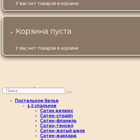
У вас нет товаров в корзине
0
Корзина пуста
У вас нет товаров в корзине
Постельное белье
1,5 спальное
Сатин делюкс
Сатин-страйп
Сатин-фланель
Сатин-тенсел
Сатин-жатый шелк
Сатин-жаккард