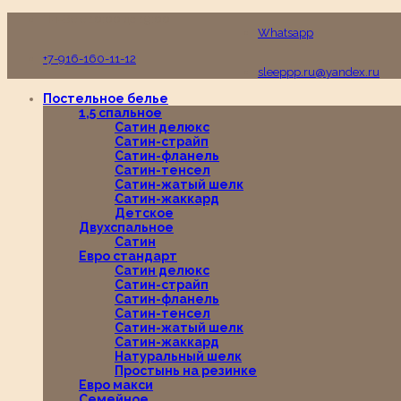
Пн-Вс с 10:00 до 19:00
Whatsapp
+7-916-160-11-12
sleeppp.ru@yandex.ru
Постельное белье
1,5 спальное
Сатин делюкс
Сатин-страйп
Сатин-фланель
Сатин-тенсел
Сатин-жатый шелк
Сатин-жаккард
Детское
Двухспальное
Сатин
Евро стандарт
Сатин делюкс
Сатин-страйп
Сатин-фланель
Сатин-тенсел
Сатин-жатый шелк
Сатин-жаккард
Натуральный шелк
Простынь на резинке
Евро макси
Семейное