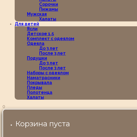
Сорочки
Пижамы
Мужская
Халаты
Для детей
Ясли
Детское 1,5
Комплект с одеялом
Одеяла
До 3 лет
После 3 лет
Подушки
До 3 лет
После 3 лет
Наборы с одеялом
Наматрасники
Покрывала
Пледы
Полотенца
Халаты
0
Корзина пуста