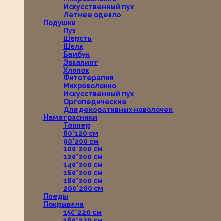
Искусственный пух
Летнее одеяло
Подушки
Пух
Шерсть
Шелк
Бамбук
Эвкалипт
Хлопок
Фитотерапия
Микроволокно
Искусственный пух
Ортопедические
Для декоративных наволочек
Наматрасники
Топпер
60*120 см
90*200 см
100*200 см
120*200 см
140*200 см
160*200 см
180*200 см
200*200 см
Пледы
Покрывала
150*220 см
160*220 см