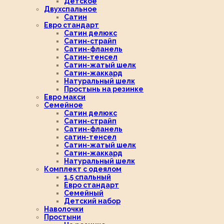
Детское
Двухспальное
Сатин
Евро стандарт
Сатин делюкс
Сатин-страйп
Сатин-фланель
Сатин-тенсел
Сатин-жатый шелк
Сатин-жаккард
Натуральный шелк
Простынь на резинке
Евро макси
Семейное
Сатин делюкс
Сатин-страйп
Сатин-фланель
сатин-тенсел
Сатин-жатый шелк
Сатин-жаккард
Натуральный шелк
Комплект с одеялом
1,5 спальный
Евро стандарт
Семейный
Детский набор
Наволочки
Простыни