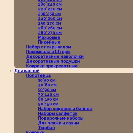
180*240 см
220*240 см
230*250 см
240*260 см
250*270 см
260*260 см
260*270 см
Махровые
Пикейные
Набор с покрывалом
Покрывала и Шторы
Декоративные наволочки
Декоративные подушки
Коврики прикроватные
Для ванной
Полотенца
30*50 см
40*60 см
50*90 см
70*140 см
80*150 см
90*150 см
Набор лицевое и банное
Наборы салфеток
Подарочные наборы
Для пляжа и сауны
Тюрбан
Коврики