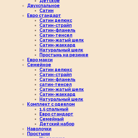
Детское
Двухспальное
Сатин
Евро стандарт
Сатин делюкс
Сатин-страйп
Сатин-фланель
Сатин-тенсел
Сатин-жатый шелк
Сатин-жаккард
Натуральный шелк
Простынь на резинке
Евро макси
Семейное
Сатин делюкс
Сатин-страйп
Сатин-фланель
сатин-тенсел
Сатин-жатый шелк
Сатин-жаккард
Натуральный шелк
Комплект с одеялом
1,5 спальный
Евро стандарт
Семейный
Детский набор
Наволочки
Простыни