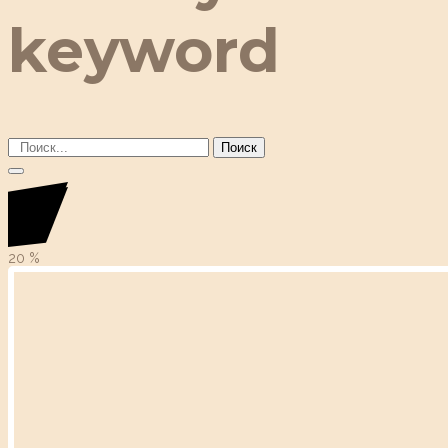
keyword
Поиск
20
%