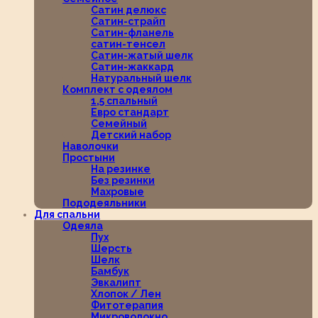
Сатин делюкс
Сатин-страйп
Сатин-фланель
сатин-тенсел
Сатин-жатый шелк
Сатин-жаккард
Натуральный шелк
Комплект с одеялом
1,5 спальный
Евро стандарт
Семейный
Детский набор
Наволочки
Простыни
На резинке
Без резинки
Махровые
Пододеяльники
Для спальни
Одеяла
Пух
Шерсть
Шелк
Бамбук
Эвкалипт
Хлопок / Лен
Фитотерапия
Микроволокно