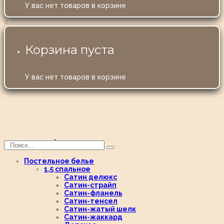
У вас нет товаров в корзине
0
Корзина пуста
У вас нет товаров в корзине
Постельное белье
1,5 спальное
Сатин делюкс
Сатин-страйп
Сатин-фланель
Сатин-тенсел
Сатин-жатый шелк
Сатин-жаккард