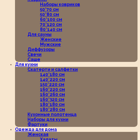
Наборы ковриков
50*70 см
50*80 см
60*100 см
70*120 см
80*140 см
Для сауны
Женские
Мужские
Диффузоры
Свечи
Саше
Для кухни
Скатерти и салфетки
140*180 см
140*220 см
150*220 см
160*220 см
160*260 см
160*320 см
180*180 см
180*280 см
Кухонные полотенца
Наборы для кухни
Фартуки
Одежда для дома
Женская
Халаты