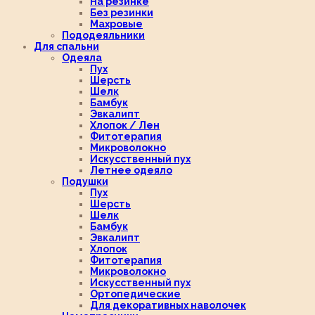
На резинке
Без резинки
Махровые
Пододеяльники
Для спальни
Одеяла
Пух
Шерсть
Шелк
Бамбук
Эвкалипт
Хлопок / Лен
Фитотерапия
Микроволокно
Искусственный пух
Летнее одеяло
Подушки
Пух
Шерсть
Шелк
Бамбук
Эвкалипт
Хлопок
Фитотерапия
Микроволокно
Искусственный пух
Ортопедические
Для декоративных наволочек