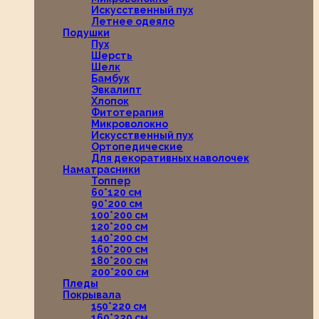
Искусственный пух
Летнее одеяло
Подушки
Пух
Шерсть
Шелк
Бамбук
Эвкалипт
Хлопок
Фитотерапия
Микроволокно
Искусственный пух
Ортопедические
Для декоративных наволочек
Наматрасники
Топпер
60*120 см
90*200 см
100*200 см
120*200 см
140*200 см
160*200 см
180*200 см
200*200 см
Пледы
Покрывала
150*220 см
160*220 см