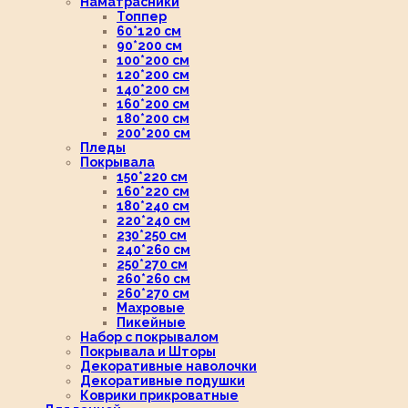
Наматрасники
Топпер
60*120 см
90*200 см
100*200 см
120*200 см
140*200 см
160*200 см
180*200 см
200*200 см
Пледы
Покрывала
150*220 см
160*220 см
180*240 см
220*240 см
230*250 см
240*260 см
250*270 см
260*260 см
260*270 см
Махровые
Пикейные
Набор с покрывалом
Покрывала и Шторы
Декоративные наволочки
Декоративные подушки
Коврики прикроватные