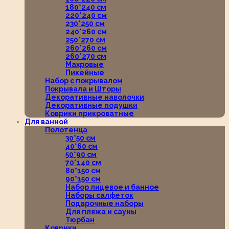
180*240 см
220*240 см
230*250 см
240*260 см
250*270 см
260*260 см
260*270 см
Махровые
Пикейные
Набор с покрывалом
Покрывала и Шторы
Декоративные наволочки
Декоративные подушки
Коврики прикроватные
Для ванной
Полотенца
30*50 см
40*60 см
50*90 см
70*140 см
80*150 см
90*150 см
Набор лицевое и банное
Наборы салфеток
Подарочные наборы
Для пляжа и сауны
Тюрбан
Коврики