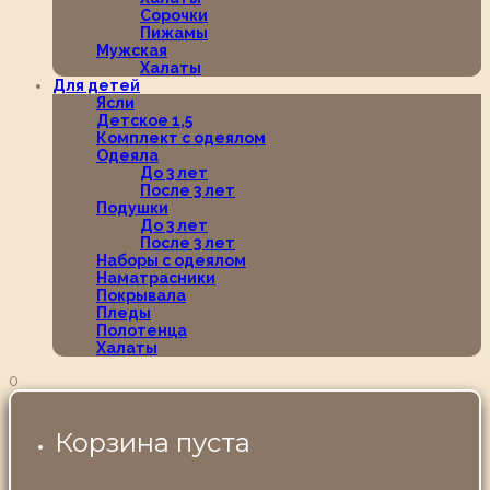
Сорочки
Пижамы
Мужская
Халаты
Для детей
Ясли
Детское 1,5
Комплект с одеялом
Одеяла
До 3 лет
После 3 лет
Подушки
До 3 лет
После 3 лет
Наборы с одеялом
Наматрасники
Покрывала
Пледы
Полотенца
Халаты
0
Корзина пуста