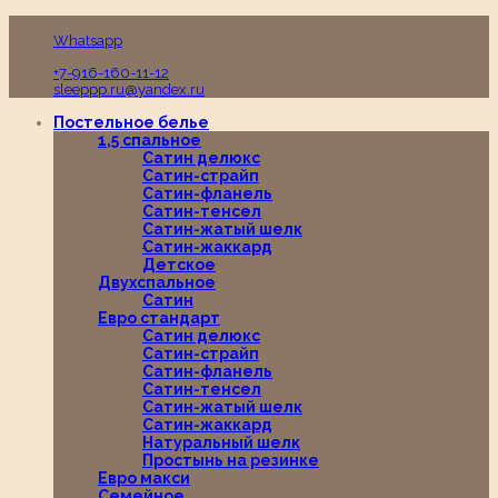
Пн-Вс с 10:00 до 19:00
Whatsapp
+7-916-160-11-12
sleeppp.ru@yandex.ru
Постельное белье
1,5 спальное
Сатин делюкс
Сатин-страйп
Сатин-фланель
Сатин-тенсел
Сатин-жатый шелк
Сатин-жаккард
Детское
Двухспальное
Сатин
Евро стандарт
Сатин делюкс
Сатин-страйп
Сатин-фланель
Сатин-тенсел
Сатин-жатый шелк
Сатин-жаккард
Натуральный шелк
Простынь на резинке
Евро макси
Семейное