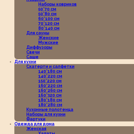
Наборы ковриков
50*70 см
50*80 см
60*100 см
70*120 см
80*140 см
Для сауны
Женские
Мужские
Диффузоры
Свечи
Саше
Для кухни
Скатерти и салфетки
140*180 см
140*220 см
150*220 см
160*220 см
160*260 см
160*320 см
180*180 см
180*280 см
Кухонные полотенца
Наборы для кухни
Фартуки
Одежда для дома
Женская
Халаты