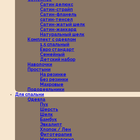
Сатин делюкс
Сатин-страйп
Сатин-фланель
сатин-тенсел
Сатин-жатый шелк
Сатин-жаккард
Натуральный шелк
Комплект с одеялом
1,5 спальный
Евро стандарт
Семейный
Детский набор
Наволочки
Простыни
На резинке
Без резинки
Махровые
Пододеяльники
Для спальни
Одеяла
Пух
Шерсть
Шелк
Бамбук
Эвкалипт
Хлопок / Лен
Фитотерапия
Микроволокно