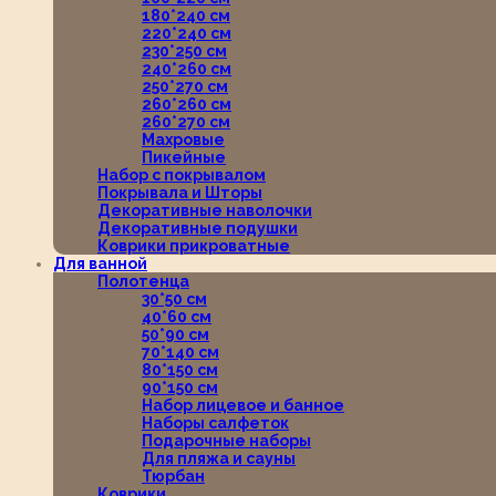
180*240 см
220*240 см
230*250 см
240*260 см
250*270 см
260*260 см
260*270 см
Махровые
Пикейные
Набор с покрывалом
Покрывала и Шторы
Декоративные наволочки
Декоративные подушки
Коврики прикроватные
Для ванной
Полотенца
30*50 см
40*60 см
50*90 см
70*140 см
80*150 см
90*150 см
Набор лицевое и банное
Наборы салфеток
Подарочные наборы
Для пляжа и сауны
Тюрбан
Коврики