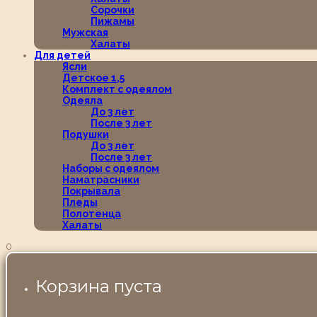
Сорочки
Пижамы
Мужская
Халаты
Для детей
Ясли
Детское 1,5
Комплект с одеялом
Одеяла
До 3 лет
После 3 лет
Подушки
До 3 лет
После 3 лет
Наборы с одеялом
Наматрасники
Покрывала
Пледы
Полотенца
Халаты
0
Корзина пуста