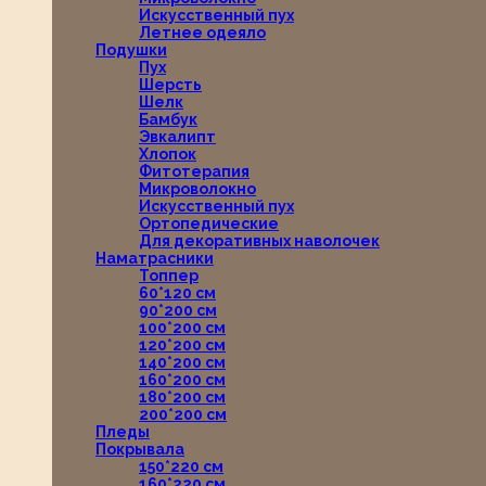
Искусственный пух
Летнее одеяло
Подушки
Пух
Шерсть
Шелк
Бамбук
Эвкалипт
Хлопок
Фитотерапия
Микроволокно
Искусственный пух
Ортопедические
Для декоративных наволочек
Наматрасники
Топпер
60*120 см
90*200 см
100*200 см
120*200 см
140*200 см
160*200 см
180*200 см
200*200 см
Пледы
Покрывала
150*220 см
160*220 см