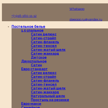
Пн-Вс с 10:00 до 19:00
Whatsapp
+7-916-160-11-12
sleeppp.ru@yandex.ru
Постельное белье
1,5 спальное
Сатин делюкс
Сатин-страйп
Сатин-фланель
Сатин-тенсел
Сатин-жатый шелк
Сатин-жаккард
Детское
Двухспальное
Сатин
Евро стандарт
Сатин делюкс
Сатин-страйп
Сатин-фланель
Сатин-тенсел
Сатин-жатый шелк
Сатин-жаккард
Натуральный шелк
Простынь на резинке
Евро макси
Семейное