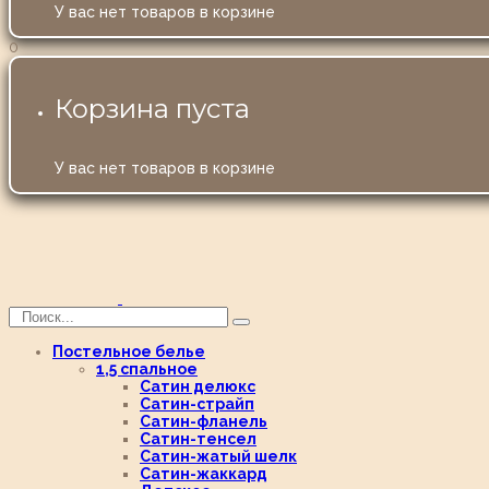
У вас нет товаров в корзине
0
Корзина пуста
У вас нет товаров в корзине
Постельное белье
1,5 спальное
Сатин делюкс
Сатин-страйп
Сатин-фланель
Сатин-тенсел
Сатин-жатый шелк
Сатин-жаккард