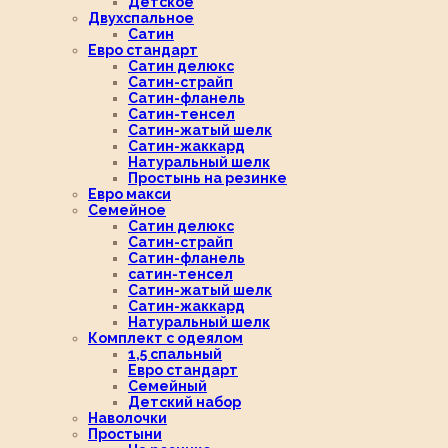
Детское
Двухспальное
Сатин
Евро стандарт
Сатин делюкс
Сатин-страйп
Сатин-фланель
Сатин-тенсел
Сатин-жатый шелк
Сатин-жаккард
Натуральный шелк
Простынь на резинке
Евро макси
Семейное
Сатин делюкс
Сатин-страйп
Сатин-фланель
сатин-тенсел
Сатин-жатый шелк
Сатин-жаккард
Натуральный шелк
Комплект с одеялом
1,5 спальный
Евро стандарт
Семейный
Детский набор
Наволочки
Простыни