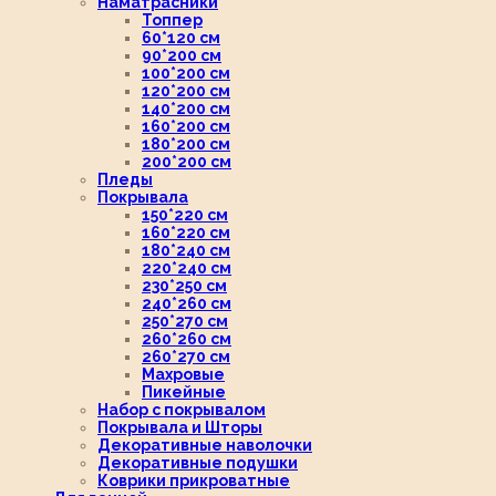
Наматрасники
Топпер
60*120 см
90*200 см
100*200 см
120*200 см
140*200 см
160*200 см
180*200 см
200*200 см
Пледы
Покрывала
150*220 см
160*220 см
180*240 см
220*240 см
230*250 см
240*260 см
250*270 см
260*260 см
260*270 см
Махровые
Пикейные
Набор с покрывалом
Покрывала и Шторы
Декоративные наволочки
Декоративные подушки
Коврики прикроватные