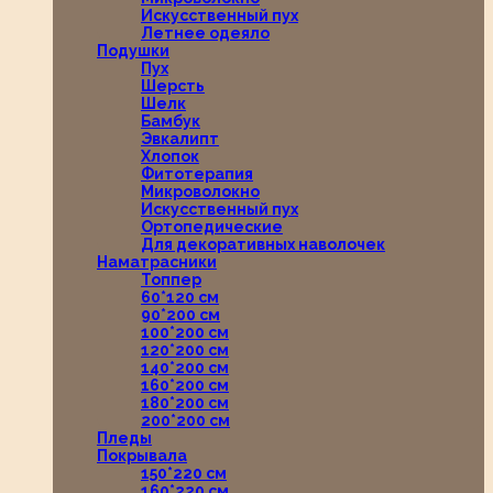
Искусственный пух
Летнее одеяло
Подушки
Пух
Шерсть
Шелк
Бамбук
Эвкалипт
Хлопок
Фитотерапия
Микроволокно
Искусственный пух
Ортопедические
Для декоративных наволочек
Наматрасники
Топпер
60*120 см
90*200 см
100*200 см
120*200 см
140*200 см
160*200 см
180*200 см
200*200 см
Пледы
Покрывала
150*220 см
160*220 см