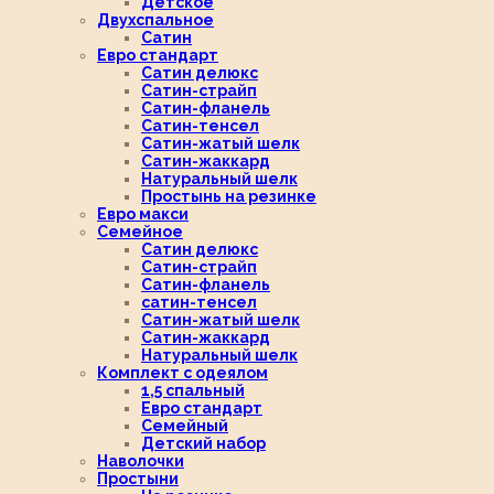
Детское
Двухспальное
Сатин
Евро стандарт
Сатин делюкс
Сатин-страйп
Сатин-фланель
Сатин-тенсел
Сатин-жатый шелк
Сатин-жаккард
Натуральный шелк
Простынь на резинке
Евро макси
Семейное
Сатин делюкс
Сатин-страйп
Сатин-фланель
сатин-тенсел
Сатин-жатый шелк
Сатин-жаккард
Натуральный шелк
Комплект с одеялом
1,5 спальный
Евро стандарт
Семейный
Детский набор
Наволочки
Простыни