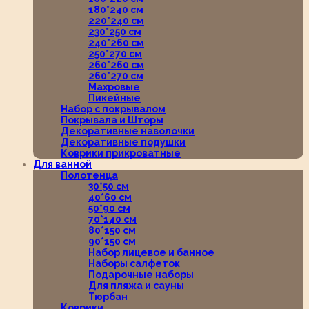
180*240 см
220*240 см
230*250 см
240*260 см
250*270 см
260*260 см
260*270 см
Махровые
Пикейные
Набор с покрывалом
Покрывала и Шторы
Декоративные наволочки
Декоративные подушки
Коврики прикроватные
Для ванной
Полотенца
30*50 см
40*60 см
50*90 см
70*140 см
80*150 см
90*150 см
Набор лицевое и банное
Наборы салфеток
Подарочные наборы
Для пляжа и сауны
Тюрбан
Коврики