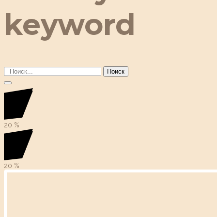
keyword
Поиск
20
%
20
%