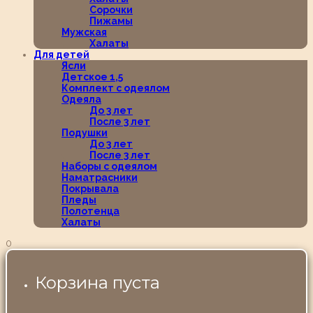
Сорочки
Пижамы
Мужская
Халаты
Для детей
Ясли
Детское 1,5
Комплект с одеялом
Одеяла
До 3 лет
После 3 лет
Подушки
До 3 лет
После 3 лет
Наборы с одеялом
Наматрасники
Покрывала
Пледы
Полотенца
Халаты
0
Корзина пуста