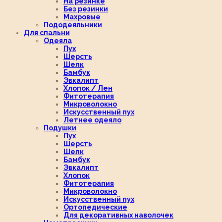
На резинке
Без резинки
Махровые
Пододеяльники
Для спальни
Одеяла
Пух
Шерсть
Шелк
Бамбук
Эвкалипт
Хлопок / Лен
Фитотерапия
Микроволокно
Искусственный пух
Летнее одеяло
Подушки
Пух
Шерсть
Шелк
Бамбук
Эвкалипт
Хлопок
Фитотерапия
Микроволокно
Искусственный пух
Ортопедические
Для декоративных наволочек