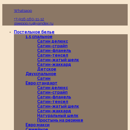
Пн-Вс с 10:00 до 19:00
Whatsapp
+7-916-160-11-12
sleeppp.ru@yandex.ru
Постельное белье
1,5 спальное
Сатин делюкс
Сатин-страйп
Сатин-фланель
Сатин-тенсел
Сатин-жатый шелк
Сатин-жаккард
Детское
Двухспальное
Сатин
Евро стандарт
Сатин делюкс
Сатин-страйп
Сатин-фланель
Сатин-тенсел
Сатин-жатый шелк
Сатин-жаккард
Натуральный шелк
Простынь на резинке
Евро макси
Семейное