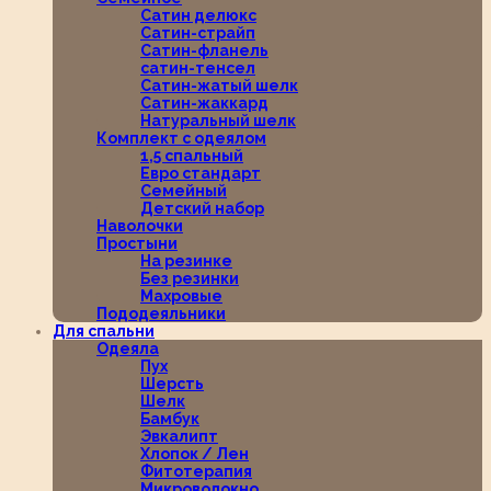
Сатин делюкс
Сатин-страйп
Сатин-фланель
сатин-тенсел
Сатин-жатый шелк
Сатин-жаккард
Натуральный шелк
Комплект с одеялом
1,5 спальный
Евро стандарт
Семейный
Детский набор
Наволочки
Простыни
На резинке
Без резинки
Махровые
Пододеяльники
Для спальни
Одеяла
Пух
Шерсть
Шелк
Бамбук
Эвкалипт
Хлопок / Лен
Фитотерапия
Микроволокно