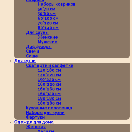
Наборы ковриков
50*70 см
50*80 см
60*100 см
70*120 см
80*140 см
Для сауны
Женские
Мужские
Диффузоры
Свечи
Саше
Для кухни
Скатерти и салфетки
140*180 см
140*220 см
150*220 см
160*220 см
160*260 см
160*320 см
180*180 см
180*280 см
Кухонные полотенца
Наборы для кухни
Фартуки
Одежда для дома
Женская
Халаты