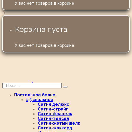
У вас нет товаров в корзине
0
Корзина пуста
У вас нет товаров в корзине
Постельное белье
1,5 спальное
Сатин делюкс
Сатин-страйп
Сатин-фланель
Сатин-тенсел
Сатин-жатый шелк
Сатин-жаккард