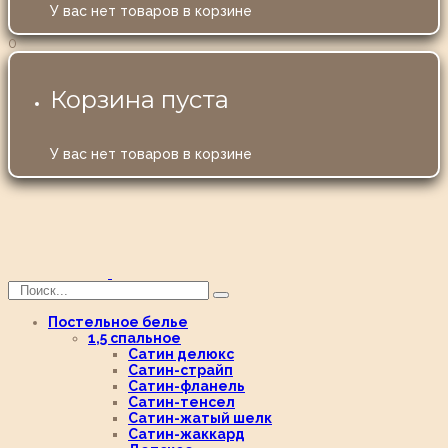
У вас нет товаров в корзине
0
Корзина пуста
У вас нет товаров в корзине
Постельное белье
1,5 спальное
Сатин делюкс
Сатин-страйп
Сатин-фланель
Сатин-тенсел
Сатин-жатый шелк
Сатин-жаккард