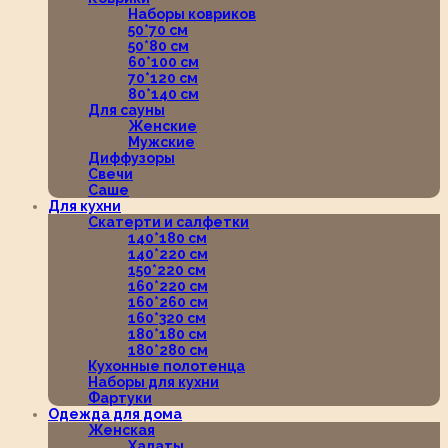
Наборы ковриков
50*70 см
50*80 см
60*100 см
70*120 см
80*140 см
Для сауны
Женские
Мужские
Диффузоры
Свечи
Саше
Для кухни
Скатерти и салфетки
140*180 см
140*220 см
150*220 см
160*220 см
160*260 см
160*320 см
180*180 см
180*280 см
Кухонные полотенца
Наборы для кухни
Фартуки
Одежда для дома
Женская
Халаты