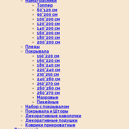
Наматрасники
Топпер
60*120 см
90*200 см
100*200 см
120*200 см
140*200 см
160*200 см
180*200 см
200*200 см
Пледы
Покрывала
150*220 см
160*220 см
180*240 см
220*240 см
230*250 см
240*260 см
250*270 см
260*260 см
260*270 см
Махровые
Пикейные
Набор с покрывалом
Покрывала и Шторы
Декоративные наволочки
Декоративные подушки
Коврики прикроватные