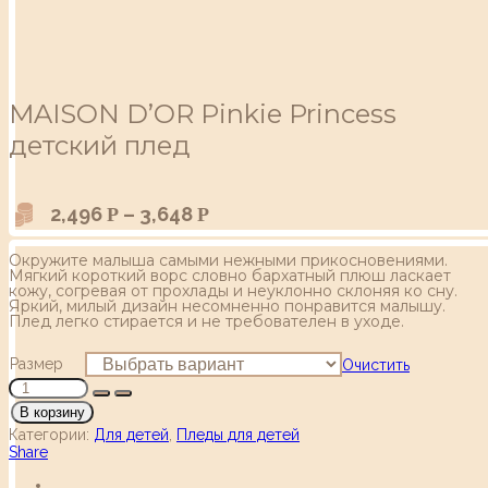
MAISON D’OR Pinkie Princess
детский плед
2,496
–
3,648
Р
Р
Окружите малыша самыми нежными прикосновениями.
Мягкий короткий ворс словно бархатный плюш ласкает
кожу, согревая от прохлады и неуклонно склоняя ко сну.
Яркий, милый дизайн несомненно понравится малышу.
Плед легко стирается и не требователен в уходе.
Размер
Очистить
В корзину
Категории:
Для детей
,
Пледы для детей
Share