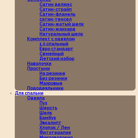
Сатин делюкс
Сатин-страйп
Сатин-фланель
сатин-тенсел
Сатин-жатый шелк
Сатин-жаккард
Натуральный шелк
Комплект с одеялом
1,5 спальный
Евро стандарт
Семейный
Детский набор
Наволочки
Простыни
На резинке
Без резинки
Махровые
Пододеяльники
Для спальни
Одеяла
Пух
Шерсть
Шелк
Бамбук
Эвкалипт
Хлопок / Лен
Фитотерапия
Микроволокно