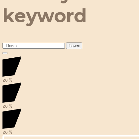
keyword
Поиск
20
%
20
%
20
%