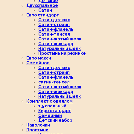
Детское
Двухспальное
Сатин
Евро стандарт
Сатин делюкс
Сатин-страйп
Сатин-фланель
Сатин-тенсел
Сатин-жатый шелк
Сатин-жаккард
Натуральный шелк
Простынь на резинке
Евро макси
Семейное
Сатин делюкс
Сатин-страйп
Сатин-фланель
сатин-тенсел
Сатин-жатый шелк
Сатин-жаккард
Натуральный шелк
Комплект с одеялом
1,5 спальный
Евро стандарт
Семейный
Детский набор
Наволочки
Простыни