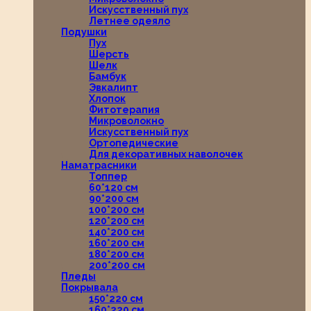
Искусственный пух
Летнее одеяло
Подушки
Пух
Шерсть
Шелк
Бамбук
Эвкалипт
Хлопок
Фитотерапия
Микроволокно
Искусственный пух
Ортопедические
Для декоративных наволочек
Наматрасники
Топпер
60*120 см
90*200 см
100*200 см
120*200 см
140*200 см
160*200 см
180*200 см
200*200 см
Пледы
Покрывала
150*220 см
160*220 см