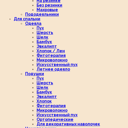
На резинке
Без резинки
Махровые
Пододеяльники
Для спальни
Одеяла
Пух
Шерсть
Шелк
Бамбук
Эвкалипт
Хлопок / Лен
Фитотерапия
Микроволокно
Искусственный пух
Летнее одеяло
Подушки
Пух
Шерсть
Шелк
Бамбук
Эвкалипт
Хлопок
Фитотерапия
Микроволокно
Искусственный пух
Ортопедические
Для декоративных наволочек