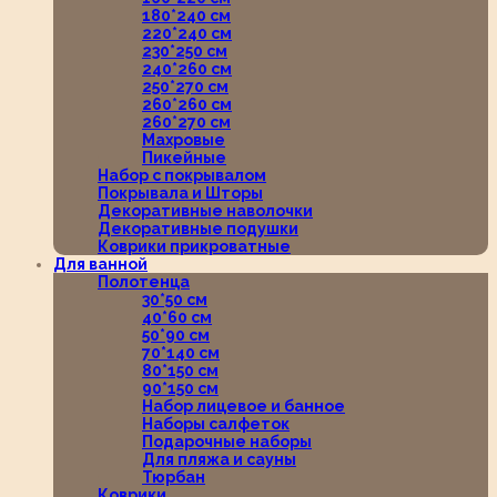
180*240 см
220*240 см
230*250 см
240*260 см
250*270 см
260*260 см
260*270 см
Махровые
Пикейные
Набор с покрывалом
Покрывала и Шторы
Декоративные наволочки
Декоративные подушки
Коврики прикроватные
Для ванной
Полотенца
30*50 см
40*60 см
50*90 см
70*140 см
80*150 см
90*150 см
Набор лицевое и банное
Наборы салфеток
Подарочные наборы
Для пляжа и сауны
Тюрбан
Коврики