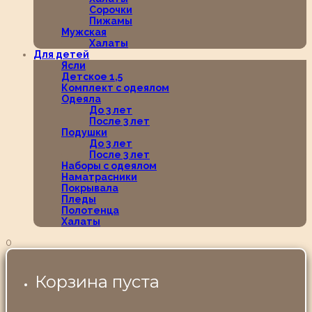
Сорочки
Пижамы
Мужская
Халаты
Для детей
Ясли
Детское 1,5
Комплект с одеялом
Одеяла
До 3 лет
После 3 лет
Подушки
До 3 лет
После 3 лет
Наборы с одеялом
Наматрасники
Покрывала
Пледы
Полотенца
Халаты
0
Корзина пуста