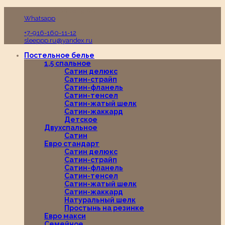
Пн-Вс с 10:00 до 19:00
Whatsapp
+7-916-160-11-12
sleeppp.ru@yandex.ru
Постельное белье
1,5 спальное
Сатин делюкс
Сатин-страйп
Сатин-фланель
Сатин-тенсел
Сатин-жатый шелк
Сатин-жаккард
Детское
Двухспальное
Сатин
Евро стандарт
Сатин делюкс
Сатин-страйп
Сатин-фланель
Сатин-тенсел
Сатин-жатый шелк
Сатин-жаккард
Натуральный шелк
Простынь на резинке
Евро макси
Семейное