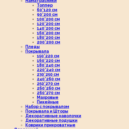
Наматрасники
Топпер
60*120 см
90*200 см
100*200 см
120*200 см
140*200 см
160*200 см
180*200 см
200*200 см
Пледы
Покрывала
150*220 см
160*220 см
180*240 см
220*240 см
230*250 см
240*260 см
250*270 см
260*260 см
260*270 см
Махровые
Пикейные
Набор с покрывалом
Покрывала и Шторы
Декоративные наволочки
Декоративные подушки
Коврики прикроватные