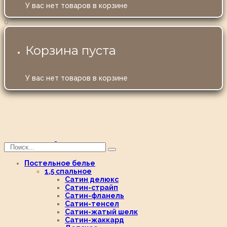
У вас нет товаров в корзине
0
Корзина пуста
У вас нет товаров в корзине
Постельное белье
1,5 спальное
Сатин делюкс
Сатин-страйп
Сатин-фланель
Сатин-тенсел
Сатин-жатый шелк
Сатин-жаккард