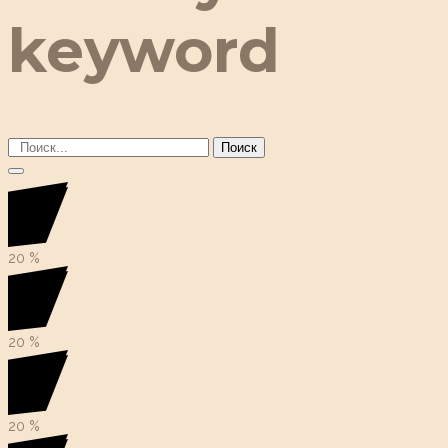
keyword
Поиск
20
%
20
%
20
%