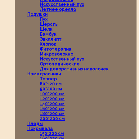
Искусственный пух
Летнее одеяло
Подушки
Пух
Шерсть
Шелк
Бамбук
Эвкалипт
Хлопок
Фитотерапия
Микроволокно
Искусственный пух
Ортопедические
Для декоративных наволочек
Наматрасники
Топпер
60*120 см
90*200 см
100*200 см
120*200 см
140*200 см
160*200 см
180*200 см
200*200 см
Пледы
Покрывала
150*220 см
160*220 см