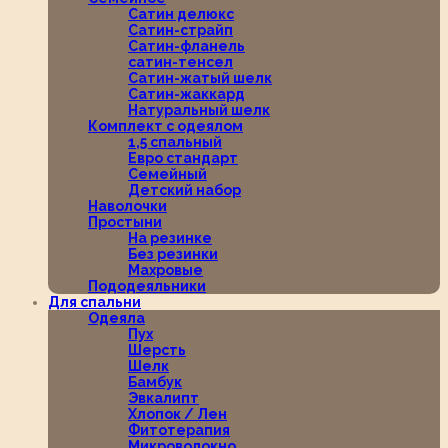
Сатин делюкс
Сатин-страйп
Сатин-фланель
сатин-тенсел
Сатин-жатый шелк
Сатин-жаккард
Натуральный шелк
Комплект с одеялом
1,5 спальный
Евро стандарт
Семейный
Детский набор
Наволочки
Простыни
На резинке
Без резинки
Махровые
Пододеяльники
Для спальни
Одеяла
Пух
Шерсть
Шелк
Бамбук
Эвкалипт
Хлопок / Лен
Фитотерапия
Микроволокно