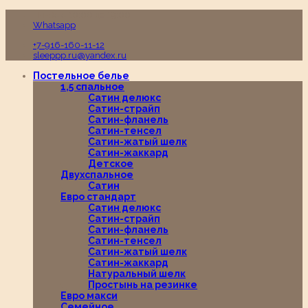
Пн-Вс с 10:00 до 19:00
Whatsapp
+7-916-160-11-12
sleeppp.ru@yandex.ru
Постельное белье
1,5 спальное
Сатин делюкс
Сатин-страйп
Сатин-фланель
Сатин-тенсел
Сатин-жатый шелк
Сатин-жаккард
Детское
Двухспальное
Сатин
Евро стандарт
Сатин делюкс
Сатин-страйп
Сатин-фланель
Сатин-тенсел
Сатин-жатый шелк
Сатин-жаккард
Натуральный шелк
Простынь на резинке
Евро макси
Семейное