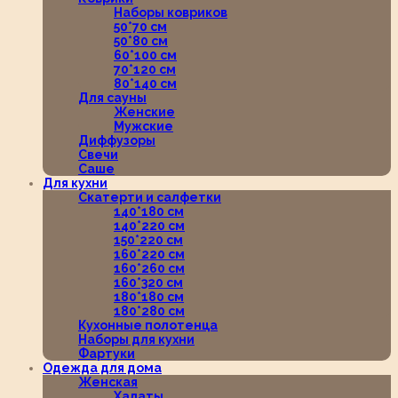
Наборы ковриков
50*70 см
50*80 см
60*100 см
70*120 см
80*140 см
Для сауны
Женские
Мужские
Диффузоры
Свечи
Саше
Для кухни
Скатерти и салфетки
140*180 см
140*220 см
150*220 см
160*220 см
160*260 см
160*320 см
180*180 см
180*280 см
Кухонные полотенца
Наборы для кухни
Фартуки
Одежда для дома
Женская
Халаты