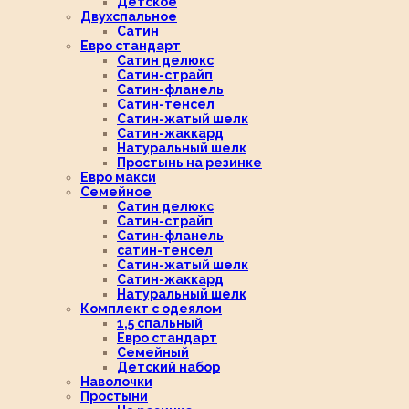
Детское
Двухспальное
Сатин
Евро стандарт
Сатин делюкс
Сатин-страйп
Сатин-фланель
Сатин-тенсел
Сатин-жатый шелк
Сатин-жаккард
Натуральный шелк
Простынь на резинке
Евро макси
Семейное
Сатин делюкс
Сатин-страйп
Сатин-фланель
сатин-тенсел
Сатин-жатый шелк
Сатин-жаккард
Натуральный шелк
Комплект с одеялом
1,5 спальный
Евро стандарт
Семейный
Детский набор
Наволочки
Простыни