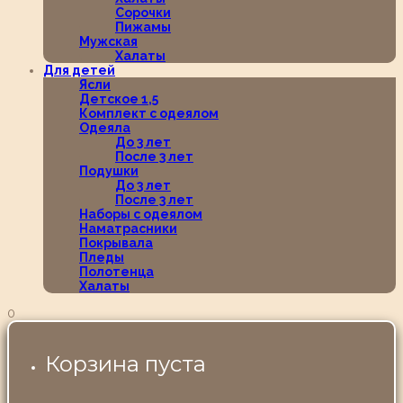
Сорочки
Пижамы
Мужская
Халаты
Для детей
Ясли
Детское 1,5
Комплект с одеялом
Одеяла
До 3 лет
После 3 лет
Подушки
До 3 лет
После 3 лет
Наборы с одеялом
Наматрасники
Покрывала
Пледы
Полотенца
Халаты
0
Корзина пуста