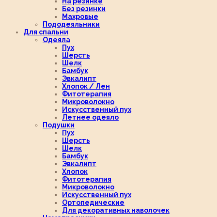
На резинке
Без резинки
Махровые
Пододеяльники
Для спальни
Одеяла
Пух
Шерсть
Шелк
Бамбук
Эвкалипт
Хлопок / Лен
Фитотерапия
Микроволокно
Искусственный пух
Летнее одеяло
Подушки
Пух
Шерсть
Шелк
Бамбук
Эвкалипт
Хлопок
Фитотерапия
Микроволокно
Искусственный пух
Ортопедические
Для декоративных наволочек