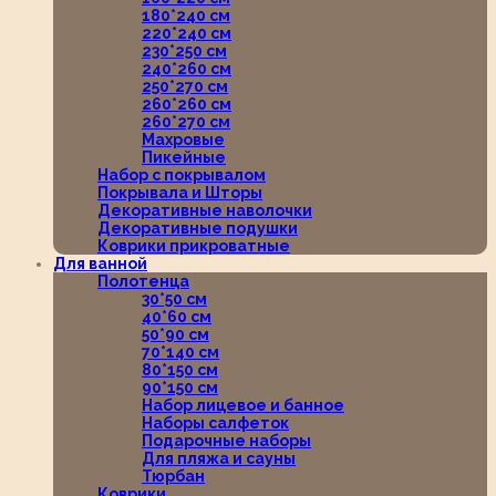
180*240 см
220*240 см
230*250 см
240*260 см
250*270 см
260*260 см
260*270 см
Махровые
Пикейные
Набор с покрывалом
Покрывала и Шторы
Декоративные наволочки
Декоративные подушки
Коврики прикроватные
Для ванной
Полотенца
30*50 см
40*60 см
50*90 см
70*140 см
80*150 см
90*150 см
Набор лицевое и банное
Наборы салфеток
Подарочные наборы
Для пляжа и сауны
Тюрбан
Коврики