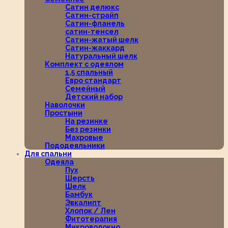
Сатин делюкс
Сатин-страйп
Сатин-фланель
сатин-тенсел
Сатин-жатый шелк
Сатин-жаккард
Натуральный шелк
Комплект с одеялом
1,5 спальный
Евро стандарт
Семейный
Детский набор
Наволочки
Простыни
На резинке
Без резинки
Махровые
Пододеяльники
Для спальни
Одеяла
Пух
Шерсть
Шелк
Бамбук
Эвкалипт
Хлопок / Лен
Фитотерапия
Микроволокно