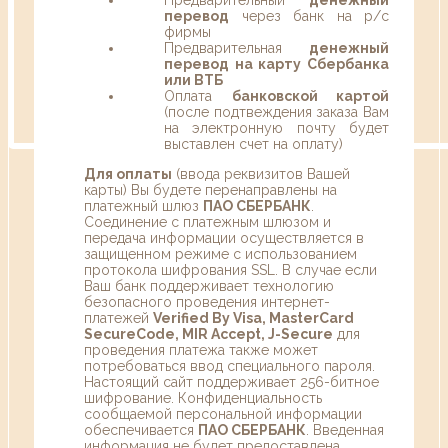
перевод
через банк на р/с
фирмы
Предварительная
денежный
перевод на карту Сбербанка
или ВТБ
Оплата
банковской картой
(после подтвеждения заказа Вам
на электронную почту будет
выставлен счет на оплату)
Для оплаты
(ввода реквизитов Вашей
карты) Вы будете перенаправлены на
платежный шлюз
ПАО СБЕРБАНК
.
Соединение с платежным шлюзом и
передача информации осуществляется в
защищенном режиме с использованием
протокола шифрования SSL. В случае если
Ваш банк поддерживает технологию
безопасного проведения интернет-
платежей
Verified By Visa, MasterCard
SecureCode, MIR Accept, J-Secure
для
проведения платежа также может
потребоваться ввод специального пароля.
Настоящий сайт поддерживает 256-битное
шифрование. Конфиденциальность
сообщаемой персональной информации
обеспечивается
ПАО СБЕРБАНК
. Введенная
информация не будет предоставлена