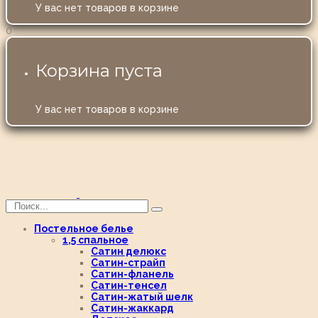
У вас нет товаров в корзине
0
Корзина пуста
У вас нет товаров в корзине
Постельное белье
1,5 спальное
Сатин делюкс
Сатин-страйп
Сатин-фланель
Сатин-тенсел
Сатин-жатый шелк
Сатин-жаккард