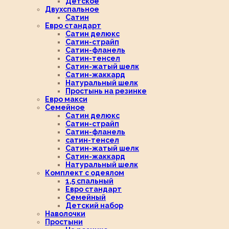
Детское
Двухспальное
Сатин
Евро стандарт
Сатин делюкс
Сатин-страйп
Сатин-фланель
Сатин-тенсел
Сатин-жатый шелк
Сатин-жаккард
Натуральный шелк
Простынь на резинке
Евро макси
Семейное
Сатин делюкс
Сатин-страйп
Сатин-фланель
сатин-тенсел
Сатин-жатый шелк
Сатин-жаккард
Натуральный шелк
Комплект с одеялом
1,5 спальный
Евро стандарт
Семейный
Детский набор
Наволочки
Простыни