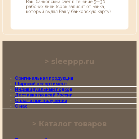
Ваш банковский счет в течение 5—30
рабочих дней (срок зависит от Банка,
который выдал Вашу банковскую карту).
sleeppp.ru
Оригинальная продукция
Широкий ассортимент
Индивидуальный подход
Доставка по всей России
Оплата при получении
О нас
Каталог товаров