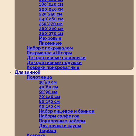
180*240 см
220*240 см
230*250 см
240*260 см
250*270 см
260*260 см
260*270 см
Махровые
Пикейные
Набор с покрывалом
Покрывала и Шторы
Декоративные наволочки
Декоративные подушки
Коврики прикроватные
Для ванной
Полотенца
30*50 см
40*60 см
50*90 см
70*140 см
80*150 см
90*150 см
Набор лицевое и банное
Наборы салфеток
Подарочные наборы
Для пляжа и сауны
Тюрбан
Коврики