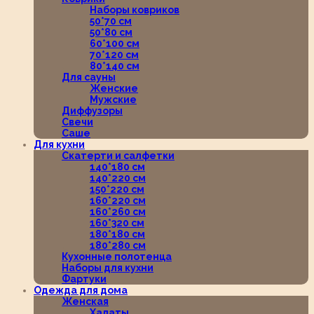
Наборы ковриков
50*70 см
50*80 см
60*100 см
70*120 см
80*140 см
Для сауны
Женские
Мужские
Диффузоры
Свечи
Саше
Для кухни
Скатерти и салфетки
140*180 см
140*220 см
150*220 см
160*220 см
160*260 см
160*320 см
180*180 см
180*280 см
Кухонные полотенца
Наборы для кухни
Фартуки
Одежда для дома
Женская
Халаты