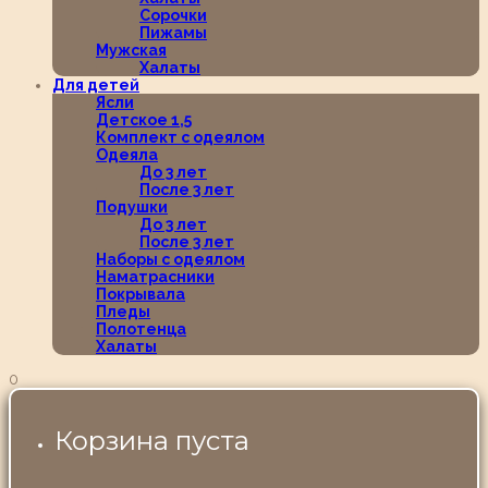
Сорочки
Пижамы
Мужская
Халаты
Для детей
Ясли
Детское 1,5
Комплект с одеялом
Одеяла
До 3 лет
После 3 лет
Подушки
До 3 лет
После 3 лет
Наборы с одеялом
Наматрасники
Покрывала
Пледы
Полотенца
Халаты
0
Корзина пуста