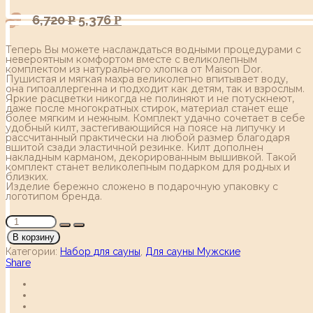
6,720
5,376
Р
Р
Теперь Вы можете наслаждаться водными процедурами с
невероятным комфортом вместе с великолепным
комплектом из натурального хлопка от Maison Dor.
Пушистая и мягкая махра великолепно впитывает воду,
она гипоаллергенна и подходит как детям, так и взрослым.
Яркие расцветки никогда не полиняют и не потускнеют,
даже после многократных стирок, материал станет еще
более мягким и нежным. Комплект удачно сочетает в себе
удобный килт, застегивающийся на поясе на липучку и
рассчитанный практически на любой размер благодаря
вшитой сзади эластичной резинке. Килт дополнен
накладным карманом, декорированным вышивкой. Такой
комплект станет великолепным подарком для родных и
близких.
Изделие бережно сложено в подарочную упаковку с
логотипом бренда.
В корзину
Категории:
Набор для сауны
,
Для сауны Мужские
Share