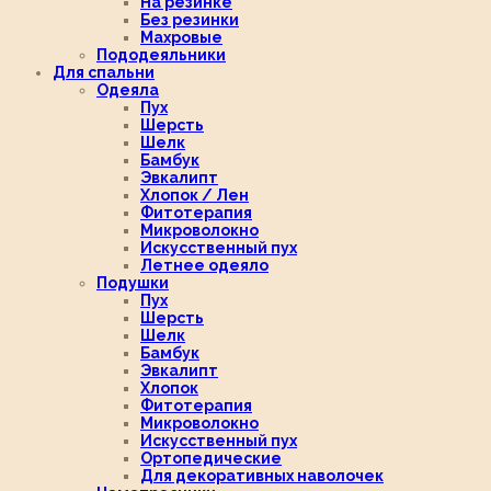
На резинке
Без резинки
Махровые
Пододеяльники
Для спальни
Одеяла
Пух
Шерсть
Шелк
Бамбук
Эвкалипт
Хлопок / Лен
Фитотерапия
Микроволокно
Искусственный пух
Летнее одеяло
Подушки
Пух
Шерсть
Шелк
Бамбук
Эвкалипт
Хлопок
Фитотерапия
Микроволокно
Искусственный пух
Ортопедические
Для декоративных наволочек