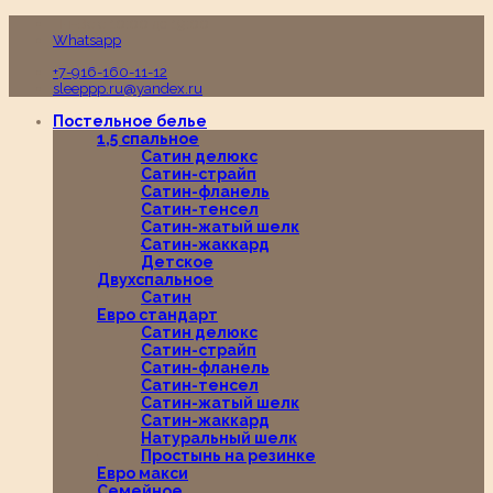
Пн-Вс с 10:00 до 19:00
Whatsapp
+7-916-160-11-12
sleeppp.ru@yandex.ru
Постельное белье
1,5 спальное
Сатин делюкс
Сатин-страйп
Сатин-фланель
Сатин-тенсел
Сатин-жатый шелк
Сатин-жаккард
Детское
Двухспальное
Сатин
Евро стандарт
Сатин делюкс
Сатин-страйп
Сатин-фланель
Сатин-тенсел
Сатин-жатый шелк
Сатин-жаккард
Натуральный шелк
Простынь на резинке
Евро макси
Семейное