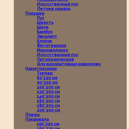
Искусственный пух
Летнее одеяло
Подушки
Пух
Шерсть
Шелк
Бамбук
Эвкалипт
Хлопок
Фитотерапия
Микроволокно
Искусственный пух
Ортопедические
Для декоративных наволочек
Наматрасники
Топпер
60*120 см
90*200 см
100*200 см
120*200 см
140*200 см
160*200 см
180*200 см
200*200 см
Пледы
Покрывала
150*220 см
160*220 см