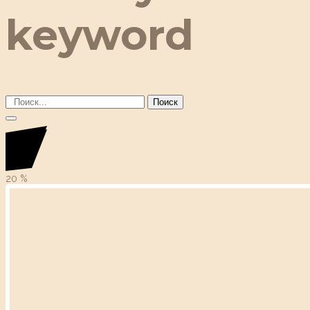
keyword
Поиск
20
%