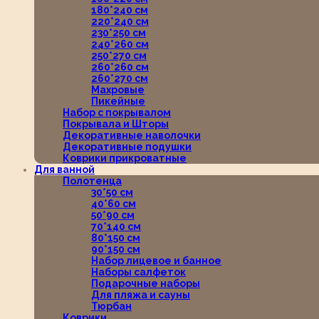
180*240 см
220*240 см
230*250 см
240*260 см
250*270 см
260*260 см
260*270 см
Махровые
Пикейные
Набор с покрывалом
Покрывала и Шторы
Декоративные наволочки
Декоративные подушки
Коврики прикроватные
Для ванной
Полотенца
30*50 см
40*60 см
50*90 см
70*140 см
80*150 см
90*150 см
Набор лицевое и банное
Наборы салфеток
Подарочные наборы
Для пляжа и сауны
Тюрбан
Коврики