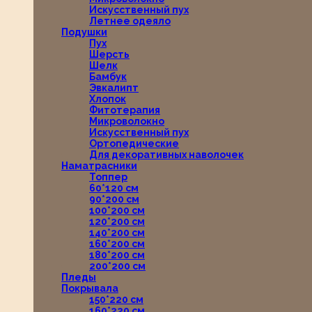
Искусственный пух
Летнее одеяло
Подушки
Пух
Шерсть
Шелк
Бамбук
Эвкалипт
Хлопок
Фитотерапия
Микроволокно
Искусственный пух
Ортопедические
Для декоративных наволочек
Наматрасники
Топпер
60*120 см
90*200 см
100*200 см
120*200 см
140*200 см
160*200 см
180*200 см
200*200 см
Пледы
Покрывала
150*220 см
160*220 см