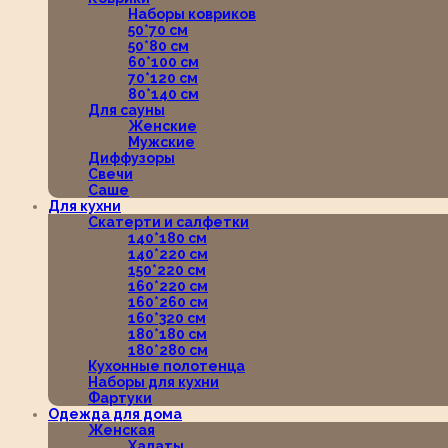
Наборы ковриков
50*70 см
50*80 см
60*100 см
70*120 см
80*140 см
Для сауны
Женские
Мужские
Диффузоры
Свечи
Саше
Для кухни
Скатерти и салфетки
140*180 см
140*220 см
150*220 см
160*220 см
160*260 см
160*320 см
180*180 см
180*280 см
Кухонные полотенца
Наборы для кухни
Фартуки
Одежда для дома
Женская
Халаты