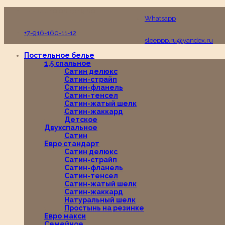
Пн-Вс с 10:00 до 19:00
Whatsapp
+7-916-160-11-12
sleeppp.ru@yandex.ru
Постельное белье
1,5 спальное
Сатин делюкс
Сатин-страйп
Сатин-фланель
Сатин-тенсел
Сатин-жатый шелк
Сатин-жаккард
Детское
Двухспальное
Сатин
Евро стандарт
Сатин делюкс
Сатин-страйп
Сатин-фланель
Сатин-тенсел
Сатин-жатый шелк
Сатин-жаккард
Натуральный шелк
Простынь на резинке
Евро макси
Семейное