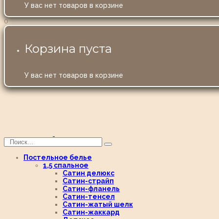
У вас нет товаров в корзине
0
Корзина пуста
У вас нет товаров в корзине
Постельное белье
1,5 спальное
Сатин делюкс
Сатин-страйп
Сатин-фланель
Сатин-тенсел
Сатин-жатый шелк
Сатин-жаккард