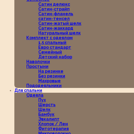
Сатин делюкс
Сатин-страйп
Сатин-фланель
сатин-тенсел
Сатин-жатый шелк
Сатин-жаккард
Натуральный шелк
Комплект с одеялом
1,5 спальный
Евро стандарт
Семейный
Детский набор
Наволочки
Простыни
На резинке
Без резинки
Махровые
Пододеяльники
Для спальни
Одеяла
Пух
Шерсть
Шелк
Бамбук
Эвкалипт
Хлопок / Лен
Фитотерапия
Микроволокно