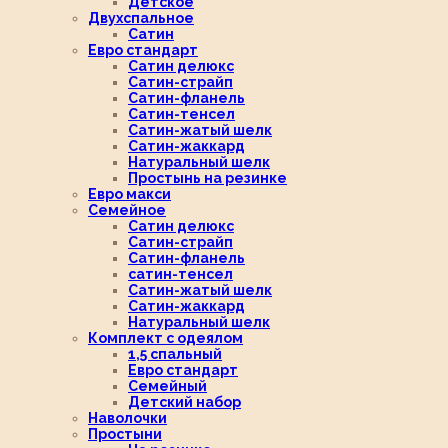
Детское
Двухспальное
Сатин
Евро стандарт
Сатин делюкс
Сатин-страйп
Сатин-фланель
Сатин-тенсел
Сатин-жатый шелк
Сатин-жаккард
Натуральный шелк
Простынь на резинке
Евро макси
Семейное
Сатин делюкс
Сатин-страйп
Сатин-фланель
сатин-тенсел
Сатин-жатый шелк
Сатин-жаккард
Натуральный шелк
Комплект с одеялом
1,5 спальный
Евро стандарт
Семейный
Детский набор
Наволочки
Простыни