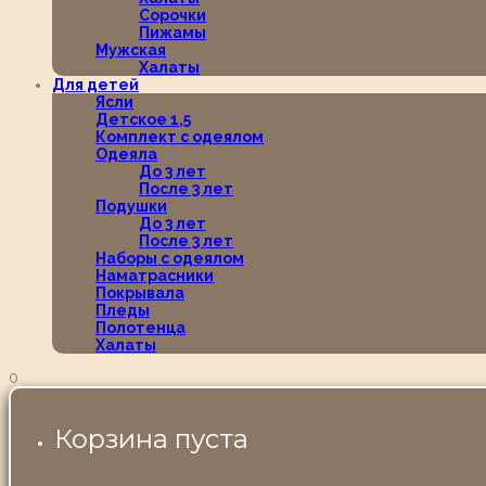
Сорочки
Пижамы
Мужская
Халаты
Для детей
Ясли
Детское 1,5
Комплект с одеялом
Одеяла
До 3 лет
После 3 лет
Подушки
До 3 лет
После 3 лет
Наборы с одеялом
Наматрасники
Покрывала
Пледы
Полотенца
Халаты
0
Корзина пуста