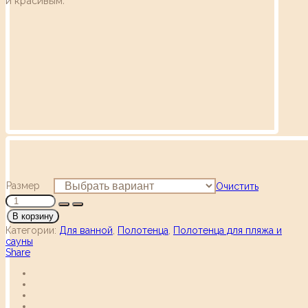
и красивым.
Размер
Очистить
В корзину
Категории:
Для ванной
,
Полотенца
,
Полотенца для пляжа и
сауны
Share