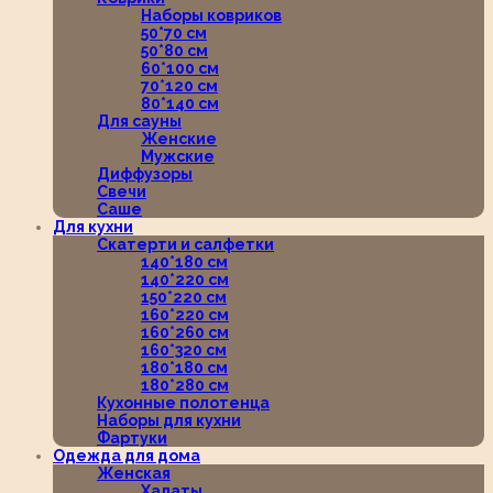
Наборы ковриков
50*70 см
50*80 см
60*100 см
70*120 см
80*140 см
Для сауны
Женские
Мужские
Диффузоры
Свечи
Саше
Для кухни
Скатерти и салфетки
140*180 см
140*220 см
150*220 см
160*220 см
160*260 см
160*320 см
180*180 см
180*280 см
Кухонные полотенца
Наборы для кухни
Фартуки
Одежда для дома
Женская
Халаты