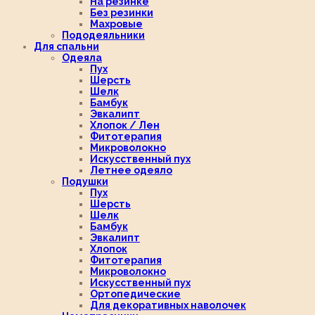
На резинке
Без резинки
Махровые
Пододеяльники
Для спальни
Одеяла
Пух
Шерсть
Шелк
Бамбук
Эвкалипт
Хлопок / Лен
Фитотерапия
Микроволокно
Искусственный пух
Летнее одеяло
Подушки
Пух
Шерсть
Шелк
Бамбук
Эвкалипт
Хлопок
Фитотерапия
Микроволокно
Искусственный пух
Ортопедические
Для декоративных наволочек