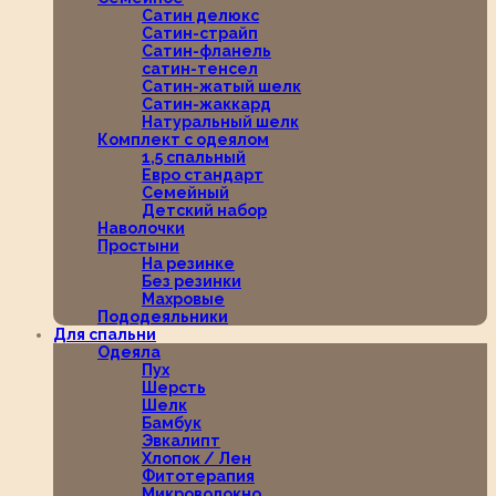
Сатин делюкс
Сатин-страйп
Сатин-фланель
сатин-тенсел
Сатин-жатый шелк
Сатин-жаккард
Натуральный шелк
Комплект с одеялом
1,5 спальный
Евро стандарт
Семейный
Детский набор
Наволочки
Простыни
На резинке
Без резинки
Махровые
Пододеяльники
Для спальни
Одеяла
Пух
Шерсть
Шелк
Бамбук
Эвкалипт
Хлопок / Лен
Фитотерапия
Микроволокно