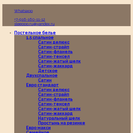
Пн-Вс с 10:00 до 19:00
Whatsapp
+7-916-160-11-12
sleeppp.ru@yandex.ru
Постельное белье
1,5 спальное
Сатин делюкс
Сатин-страйп
Сатин-фланель
Сатин-тенсел
Сатин-жатый шелк
Сатин-жаккард
Детское
Двухспальное
Сатин
Евро стандарт
Сатин делюкс
Сатин-страйп
Сатин-фланель
Сатин-тенсел
Сатин-жатый шелк
Сатин-жаккард
Натуральный шелк
Простынь на резинке
Евро макси
Семейное