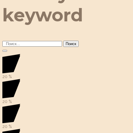
keyword
Поиск
20
%
20
%
20
%