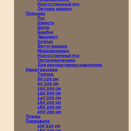
Искусственный пух
Летнее одеяло
Подушки
Пух
Шерсть
Шелк
Бамбук
Эвкалипт
Хлопок
Фитотерапия
Микроволокно
Искусственный пух
Ортопедические
Для декоративных наволочек
Наматрасники
Топпер
60*120 см
90*200 см
100*200 см
120*200 см
140*200 см
160*200 см
180*200 см
200*200 см
Пледы
Покрывала
150*220 см
160*220 см