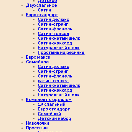
Детское
Двухспальное
Сатин
Евро стандарт
Сатин делюкс
Сатин-страйп
Сатин-фланель
Сатин-тенсел
Сатин-жатый шелк
Сатин-жаккард
Натуральный шелк
Простынь на резинке
Евро макси
Семейное
Сатин делюкс
Сатин-страйп
Сатин-фланель
сатин-тенсел
Сатин-жатый шелк
Сатин-жаккард
Натуральный шелк
Комплект с одеялом
1,5 спальный
Евро стандарт
Семейный
Детский набор
Наволочки
Простыни