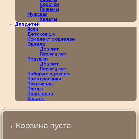
Сорочки
Пижамы
Мужская
Халаты
Для детей
Ясли
Детское 1,5
Комплект с одеялом
Одеяла
До 3 лет
После 3 лет
Подушки
До 3 лет
После 3 лет
Наборы с одеялом
Наматрасники
Покрывала
Пледы
Полотенца
Халаты
0
Корзина пуста