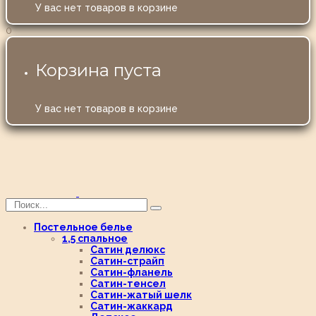
У вас нет товаров в корзине
0
Корзина пуста
У вас нет товаров в корзине
Постельное белье
1,5 спальное
Сатин делюкс
Сатин-страйп
Сатин-фланель
Сатин-тенсел
Сатин-жатый шелк
Сатин-жаккард