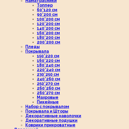
Наматрасники
Топпер
60*120 см
90*200 см
100*200 см
120*200 см
140*200 см
160*200 см
180*200 см
200*200 см
Пледы
Покрывала
150*220 см
160*220 см
180*240 см
220*240 см
230*250 см
240*260 см
250*270 см
260*260 см
260*270 см
Махровые
Пикейные
Набор с покрывалом
Покрывала и Шторы
Декоративные наволочки
Декоративные подушки
Коврики прикроватные