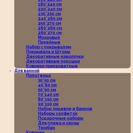
180*240 см
220*240 см
230*250 см
240*260 см
250*270 см
260*260 см
260*270 см
Махровые
Пикейные
Набор с покрывалом
Покрывала и Шторы
Декоративные наволочки
Декоративные подушки
Коврики прикроватные
Для ванной
Полотенца
30*50 см
40*60 см
50*90 см
70*140 см
80*150 см
90*150 см
Набор лицевое и банное
Наборы салфеток
Подарочные наборы
Для пляжа и сауны
Тюрбан
Коврики