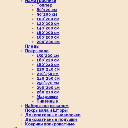
Наматрасники
Топпер
60*120 см
90*200 см
100*200 см
120*200 см
140*200 см
160*200 см
180*200 см
200*200 см
Пледы
Покрывала
150*220 см
160*220 см
180*240 см
220*240 см
230*250 см
240*260 см
250*270 см
260*260 см
260*270 см
Махровые
Пикейные
Набор с покрывалом
Покрывала и Шторы
Декоративные наволочки
Декоративные подушки
Коврики прикроватные