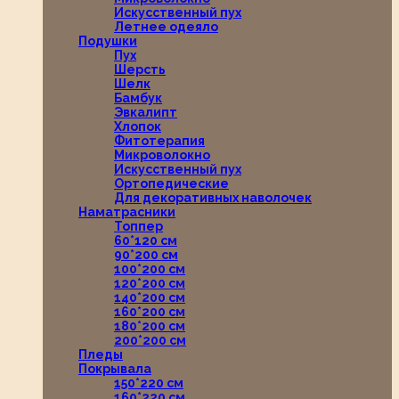
Искусственный пух
Летнее одеяло
Подушки
Пух
Шерсть
Шелк
Бамбук
Эвкалипт
Хлопок
Фитотерапия
Микроволокно
Искусственный пух
Ортопедические
Для декоративных наволочек
Наматрасники
Топпер
60*120 см
90*200 см
100*200 см
120*200 см
140*200 см
160*200 см
180*200 см
200*200 см
Пледы
Покрывала
150*220 см
160*220 см