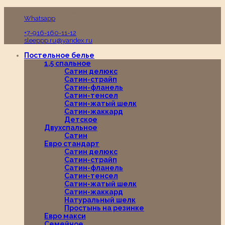
Пн-Вс с 10:00 до 19:00
Whatsapp
+7-916-160-11-12
sleeppp.ru@yandex.ru
Постельное белье
1,5 спальное
Сатин делюкс
Сатин-страйп
Сатин-фланель
Сатин-тенсел
Сатин-жатый шелк
Сатин-жаккард
Детское
Двухспальное
Сатин
Евро стандарт
Сатин делюкс
Сатин-страйп
Сатин-фланель
Сатин-тенсел
Сатин-жатый шелк
Сатин-жаккард
Натуральный шелк
Простынь на резинке
Евро макси
Семейное