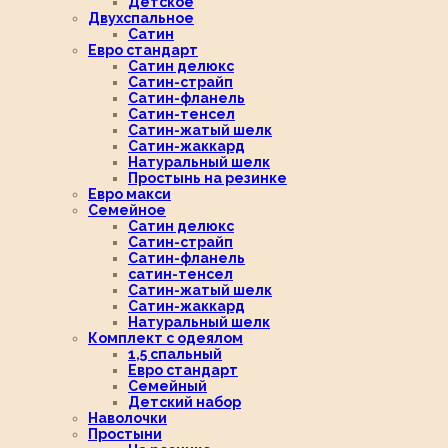
Детское
Двухспальное
Сатин
Евро стандарт
Сатин делюкс
Сатин-страйп
Сатин-фланель
Сатин-тенсел
Сатин-жатый шелк
Сатин-жаккард
Натуральный шелк
Простынь на резинке
Евро макси
Семейное
Сатин делюкс
Сатин-страйп
Сатин-фланель
сатин-тенсел
Сатин-жатый шелк
Сатин-жаккард
Натуральный шелк
Комплект с одеялом
1,5 спальный
Евро стандарт
Семейный
Детский набор
Наволочки
Простыни