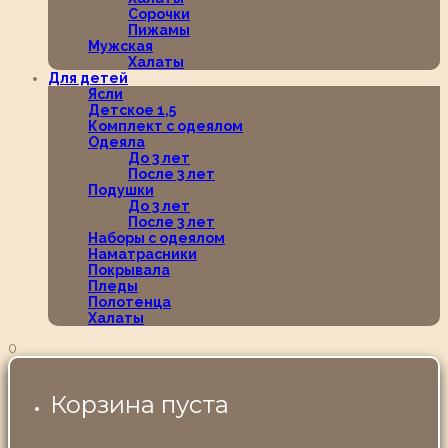
Сорочки
Пижамы
Мужская
Халаты
Для детей
Ясли
Детское 1,5
Комплект с одеялом
Одеяла
До 3 лет
После 3 лет
Подушки
До 3 лет
После 3 лет
Наборы с одеялом
Наматрасники
Покрывала
Пледы
Полотенца
Халаты
0
Корзина пуста