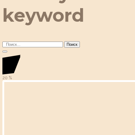
keyword
Поиск
20
%