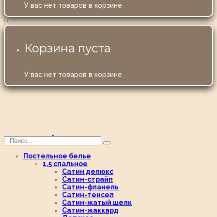
У вас нет товаров в корзине
0
Корзина пуста
У вас нет товаров в корзине
Постельное белье
1,5 спальное
Сатин делюкс
Сатин-страйп
Сатин-фланель
Сатин-тенсел
Сатин-жатый шелк
Сатин-жаккард