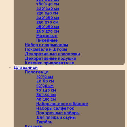
180*240 см
220*240 см
230*250 см
240*260 см
250*270 см
260*260 см
260*270 см
Махровые
Пикейные
Набор с покрывалом
Покрывала и Шторы
Декоративные наволочки
Декоративные подушки
Коврики прикроватные
Для ванной
Полотенца
30*50 см
40*60 см
50*90 см
70*140 см
80*150 см
90*150 см
Набор лицевое и банное
Наборы салфеток
Подарочные наборы
Для пляжа и сауны
Тюрбан
Коврики