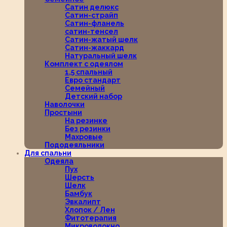
Сатин делюкс
Сатин-страйп
Сатин-фланель
сатин-тенсел
Сатин-жатый шелк
Сатин-жаккард
Натуральный шелк
Комплект с одеялом
1,5 спальный
Евро стандарт
Семейный
Детский набор
Наволочки
Простыни
На резинке
Без резинки
Махровые
Пододеяльники
Для спальни
Одеяла
Пух
Шерсть
Шелк
Бамбук
Эвкалипт
Хлопок / Лен
Фитотерапия
Микроволокно