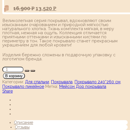
16,900
13,520
Р
Р
Великолепная серия покрывал, вдохновляют своим
изысканным очарованием и природной мягкостью
натурального хлопка. Ткань комплекта мягкая, в меру
плотная, нежная на ощупь. Коллекция отличается
приятными оттенками и изысканными кистями по
периметру в тон. Такое покрывало станет прекрасным
украшением для любой кровати!
Изделия бережно сложены в подарочную упаковку с
логотипом бренда.
В корзину
Категории:
Для спальни
,
Покрывала
,
Покрывало 240*260 см
,
Покрывало пикейное
Метка:
Мейсон Дор покрывала
Share
Описание
Отзывы