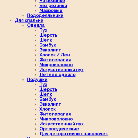
На резинке
Без резинки
Махровые
Пододеяльники
Для спальни
Одеяла
Пух
Шерсть
Шелк
Бамбук
Эвкалипт
Хлопок / Лен
Фитотерапия
Микроволокно
Искусственный пух
Летнее одеяло
Подушки
Пух
Шерсть
Шелк
Бамбук
Эвкалипт
Хлопок
Фитотерапия
Микроволокно
Искусственный пух
Ортопедические
Для декоративных наволочек