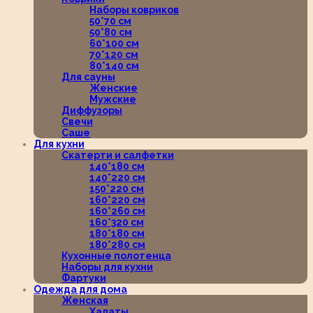
Наборы ковриков
50*70 см
50*80 см
60*100 см
70*120 см
80*140 см
Для сауны
Женские
Мужские
Диффузоры
Свечи
Саше
Для кухни
Скатерти и салфетки
140*180 см
140*220 см
150*220 см
160*220 см
160*260 см
160*320 см
180*180 см
180*280 см
Кухонные полотенца
Наборы для кухни
Фартуки
Одежда для дома
Женская
Халаты