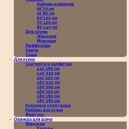
Наборы ковриков
50*70 см
50*80 см
60*100 см
70*120 см
80*140 см
Для сауны
Женские
Мужские
Диффузоры
Свечи
Саше
Для кухни
Скатерти и салфетки
140*180 см
140*220 см
150*220 см
160*220 см
160*260 см
160*320 см
180*180 см
180*280 см
Кухонные полотенца
Наборы для кухни
Фартуки
Одежда для дома
Женская
Халаты