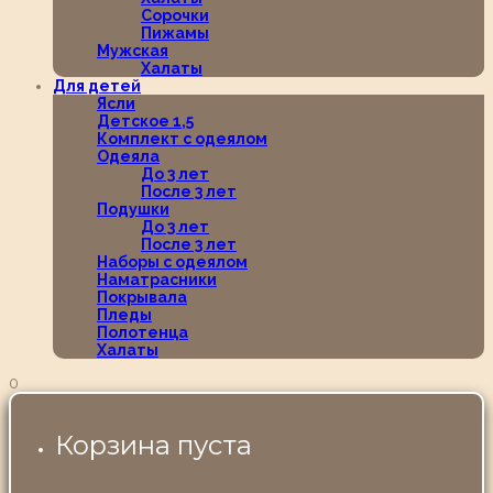
Сорочки
Пижамы
Мужская
Халаты
Для детей
Ясли
Детское 1,5
Комплект с одеялом
Одеяла
До 3 лет
После 3 лет
Подушки
До 3 лет
После 3 лет
Наборы с одеялом
Наматрасники
Покрывала
Пледы
Полотенца
Халаты
0
Корзина пуста