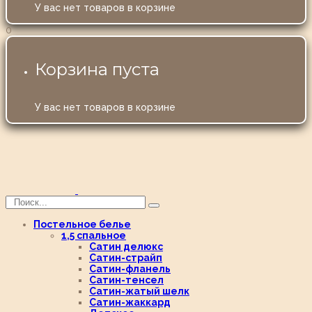
У вас нет товаров в корзине
0
Корзина пуста
У вас нет товаров в корзине
Постельное белье
1,5 спальное
Сатин делюкс
Сатин-страйп
Сатин-фланель
Сатин-тенсел
Сатин-жатый шелк
Сатин-жаккард