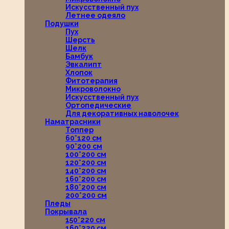
Искусственный пух
Летнее одеяло
Подушки
Пух
Шерсть
Шелк
Бамбук
Эвкалипт
Хлопок
Фитотерапия
Микроволокно
Искусственный пух
Ортопедические
Для декоративных наволочек
Наматрасники
Топпер
60*120 см
90*200 см
100*200 см
120*200 см
140*200 см
160*200 см
180*200 см
200*200 см
Пледы
Покрывала
150*220 см
160*220 см