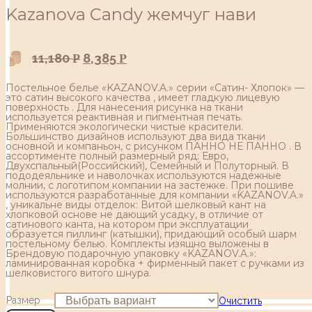
Kazanova Сandy жемчуг нави
11,180
8,385
Р
Р
Постельное белье «KAZANOV.A.» серии «Сатин- Хлопок» —
это сатин высокого качества , имеет гладкую лицевую
поверхность . Для нанесения рисунка на ткани
используется реактивная и пигментная печать.
Применяются экологически чистые красители.
Большинство дизайнов используют два вида ткани
основной и компаньон, с рисунком ПАННО НЕ ПАННО . В
ассортименте полный размерный ряд: Евро,
Двухспальный(Российский), Семейный и Полуторный. В
пододеяльнике и наволочках используются надежные
молнии, с логотипом компании на застежке. При пошиве
используются разработанные для компании «KAZANOV.A.»
, уникальне виды отделок: Витой шелковый кант на
хлопковой основе не дающий усадку, в отличие от
сатинового канта, на котором при эксплуатации
образуется пиллинг (катышки), придающий особый шарм
постельному белью. Комплекты изящно выложены в
Брендовую подарочную упаковку «KAZANOV.A.»:
ламинированная коробка + фирменный пакет с ручками из
шелковистого витого шнура.
Размер
Очистить