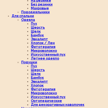
На резинке
Без резинки
Махровые
Пододеяльники
Для спальни
Одеяла
Пух
Шерсть
Шелк
Бамбук
Эвкалипт
Хлопок / Лен
Фитотерапия
Микроволокно
Искусственный пух
Летнее одеяло
Подушки
Пух
Шерсть
Шелк
Бамбук
Эвкалипт
Хлопок
Фитотерапия
Микроволокно
Искусственный пух
Ортопедические
Для декоративных наволочек