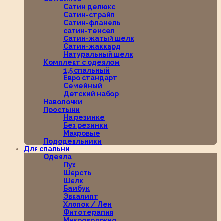
Сатин делюкс
Сатин-страйп
Сатин-фланель
сатин-тенсел
Сатин-жатый шелк
Сатин-жаккард
Натуральный шелк
Комплект с одеялом
1,5 спальный
Евро стандарт
Семейный
Детский набор
Наволочки
Простыни
На резинке
Без резинки
Махровые
Пододеяльники
Для спальни
Одеяла
Пух
Шерсть
Шелк
Бамбук
Эвкалипт
Хлопок / Лен
Фитотерапия
Микроволокно