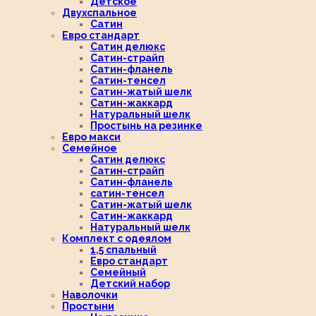
Детское
Двухспальное
Сатин
Евро стандарт
Сатин делюкс
Сатин-страйп
Сатин-фланель
Сатин-тенсел
Сатин-жатый шелк
Сатин-жаккард
Натуральный шелк
Простынь на резинке
Евро макси
Семейное
Сатин делюкс
Сатин-страйп
Сатин-фланель
сатин-тенсел
Сатин-жатый шелк
Сатин-жаккард
Натуральный шелк
Комплект с одеялом
1,5 спальный
Евро стандарт
Семейный
Детский набор
Наволочки
Простыни