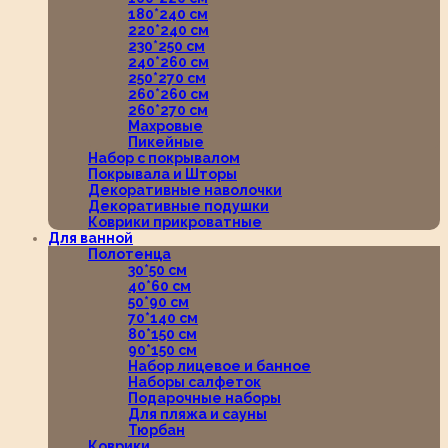
180*240 см
220*240 см
230*250 см
240*260 см
250*270 см
260*260 см
260*270 см
Махровые
Пикейные
Набор с покрывалом
Покрывала и Шторы
Декоративные наволочки
Декоративные подушки
Коврики прикроватные
Для ванной
Полотенца
30*50 см
40*60 см
50*90 см
70*140 см
80*150 см
90*150 см
Набор лицевое и банное
Наборы салфеток
Подарочные наборы
Для пляжа и сауны
Тюрбан
Коврики