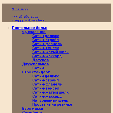
Пн-Вс с 10:00 до 19:00
Whatsapp
+7-916-160-11-12
sleeppp.ru@yandex.ru
Постельное белье
1,5 спальное
Сатин делюкс
Сатин-страйп
Сатин-фланель
Сатин-тенсел
Сатин-жатый шелк
Сатин-жаккард
Детское
Двухспальное
Сатин
Евро стандарт
Сатин делюкс
Сатин-страйп
Сатин-фланель
Сатин-тенсел
Сатин-жатый шелк
Сатин-жаккард
Натуральный шелк
Простынь на резинке
Евро макси
Семейное