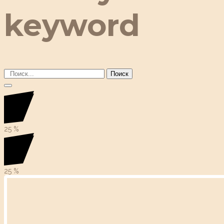
keyword
Поиск
25
%
25
%