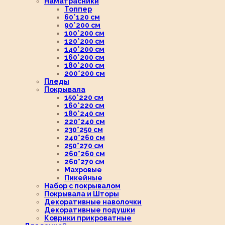
Наматрасники
Топпер
60*120 см
90*200 см
100*200 см
120*200 см
140*200 см
160*200 см
180*200 см
200*200 см
Пледы
Покрывала
150*220 см
160*220 см
180*240 см
220*240 см
230*250 см
240*260 см
250*270 см
260*260 см
260*270 см
Махровые
Пикейные
Набор с покрывалом
Покрывала и Шторы
Декоративные наволочки
Декоративные подушки
Коврики прикроватные