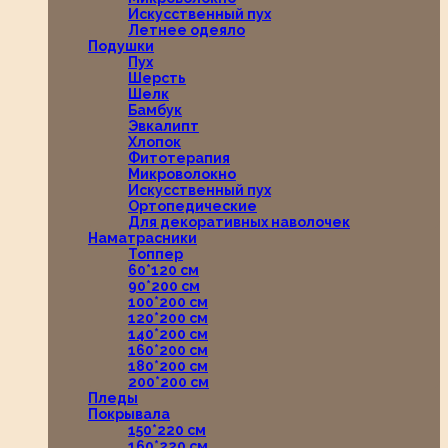
Искусственный пух
Летнее одеяло
Подушки
Пух
Шерсть
Шелк
Бамбук
Эвкалипт
Хлопок
Фитотерапия
Микроволокно
Искусственный пух
Ортопедические
Для декоративных наволочек
Наматрасники
Топпер
60*120 см
90*200 см
100*200 см
120*200 см
140*200 см
160*200 см
180*200 см
200*200 см
Пледы
Покрывала
150*220 см
160*220 см