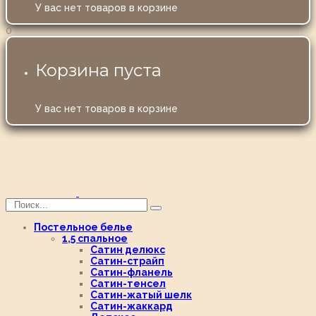
У вас нет товаров в корзине
0
Корзина пуста
У вас нет товаров в корзине
Постельное белье
1,5 спальное
Сатин делюкс
Сатин-страйп
Сатин-фланель
Сатин-тенсел
Сатин-жатый шелк
Сатин-жаккард