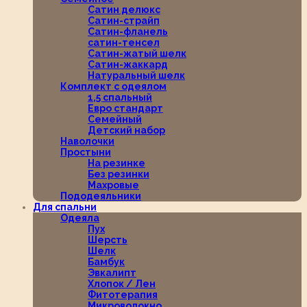
Сатин делюкс
Сатин-страйп
Сатин-фланель
сатин-тенсел
Сатин-жатый шелк
Сатин-жаккард
Натуральный шелк
Комплект с одеялом
1,5 спальный
Евро стандарт
Семейный
Детский набор
Наволочки
Простыни
На резинке
Без резинки
Махровые
Пододеяльники
Для спальни
Одеяла
Пух
Шерсть
Шелк
Бамбук
Эвкалипт
Хлопок / Лен
Фитотерапия
Микроволокно