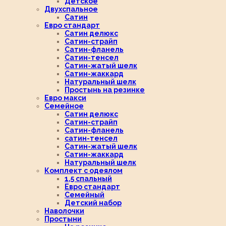
Детское
Двухспальное
Сатин
Евро стандарт
Сатин делюкс
Сатин-страйп
Сатин-фланель
Сатин-тенсел
Сатин-жатый шелк
Сатин-жаккард
Натуральный шелк
Простынь на резинке
Евро макси
Семейное
Сатин делюкс
Сатин-страйп
Сатин-фланель
сатин-тенсел
Сатин-жатый шелк
Сатин-жаккард
Натуральный шелк
Комплект с одеялом
1,5 спальный
Евро стандарт
Семейный
Детский набор
Наволочки
Простыни