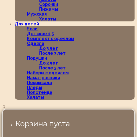
Сорочки
Пижамы
Мужская
Халаты
Для детей
Ясли
Детское 1,5
Комплект с одеялом
Одеяла
До 3 лет
После 3 лет
Подушки
До 3 лет
После 3 лет
Наборы с одеялом
Наматрасники
Покрывала
Пледы
Полотенца
Халаты
0
Корзина пуста