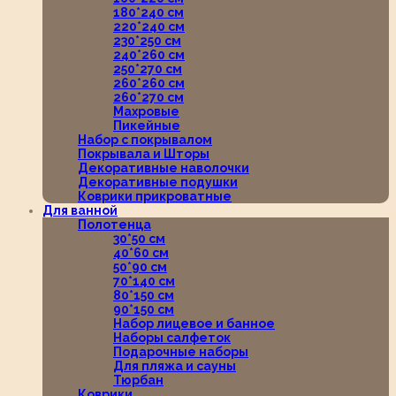
180*240 см
220*240 см
230*250 см
240*260 см
250*270 см
260*260 см
260*270 см
Махровые
Пикейные
Набор с покрывалом
Покрывала и Шторы
Декоративные наволочки
Декоративные подушки
Коврики прикроватные
Для ванной
Полотенца
30*50 см
40*60 см
50*90 см
70*140 см
80*150 см
90*150 см
Набор лицевое и банное
Наборы салфеток
Подарочные наборы
Для пляжа и сауны
Тюрбан
Коврики