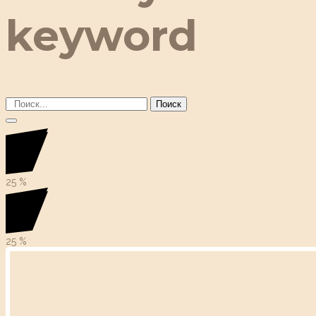
keyword
Поиск
25
%
25
%