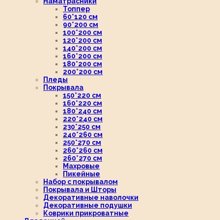
Наматрасники
Топпер
60*120 см
90*200 см
100*200 см
120*200 см
140*200 см
160*200 см
180*200 см
200*200 см
Пледы
Покрывала
150*220 см
160*220 см
180*240 см
220*240 см
230*250 см
240*260 см
250*270 см
260*260 см
260*270 см
Махровые
Пикейные
Набор с покрывалом
Покрывала и Шторы
Декоративные наволочки
Декоративные подушки
Коврики прикроватные