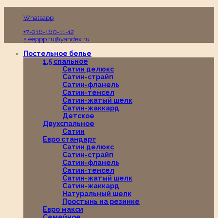
Пн-Вс с 10:00 до 19:00
Whatsapp
+7-916-160-11-12
sleeppp.ru@yandex.ru
Постельное белье
1,5 спальное
Сатин делюкс
Сатин-страйп
Сатин-фланель
Сатин-тенсел
Сатин-жатый шелк
Сатин-жаккард
Детское
Двухспальное
Сатин
Евро стандарт
Сатин делюкс
Сатин-страйп
Сатин-фланель
Сатин-тенсел
Сатин-жатый шелк
Сатин-жаккард
Натуральный шелк
Простынь на резинке
Евро макси
Семейное