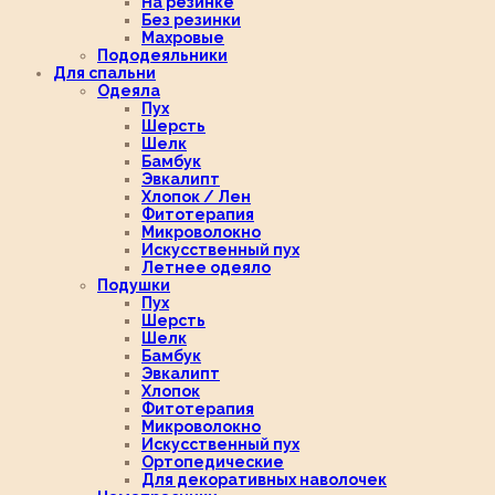
На резинке
Без резинки
Махровые
Пододеяльники
Для спальни
Одеяла
Пух
Шерсть
Шелк
Бамбук
Эвкалипт
Хлопок / Лен
Фитотерапия
Микроволокно
Искусственный пух
Летнее одеяло
Подушки
Пух
Шерсть
Шелк
Бамбук
Эвкалипт
Хлопок
Фитотерапия
Микроволокно
Искусственный пух
Ортопедические
Для декоративных наволочек