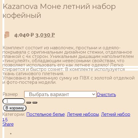
Kazanova Моне летний набор
кофейный
4,040
3,030
Р
Р
Комплект состоит из наволочек, простыни и одеяло-
покрывала с оригинальным дизайном стежки, отделанное
планкой с 4х сторон. Уникальным дышащим наполнителем
«тинсулейт», обладающим невесомыми свойствам, что
позволяет использовать его как летнее одеяло! Легко
стирается и быстро сохнет. В комплекте исполузуется
ткань сатинового плетения.
Упаковано в фирменную сумку из ПВХ c золотой отделкой
и фото-постера модели.
Размер
Очистить
В корзину
Категории:
Постельное белье
,
Летние наборы
,
Летний набор
1,5
Share