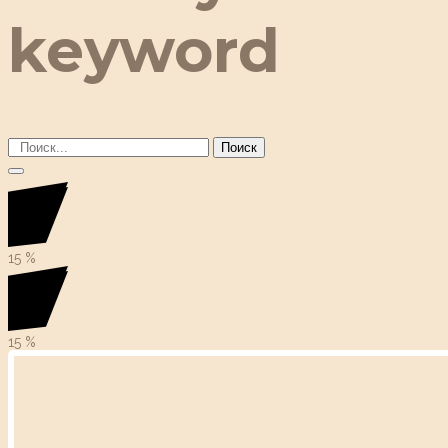
keyword
Поиск
15
%
15
%