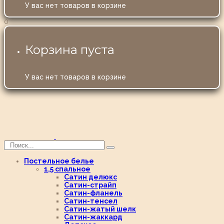
У вас нет товаров в корзине
0
Корзина пуста
У вас нет товаров в корзине
Постельное белье
1,5 спальное
Сатин делюкс
Сатин-страйп
Сатин-фланель
Сатин-тенсел
Сатин-жатый шелк
Сатин-жаккард