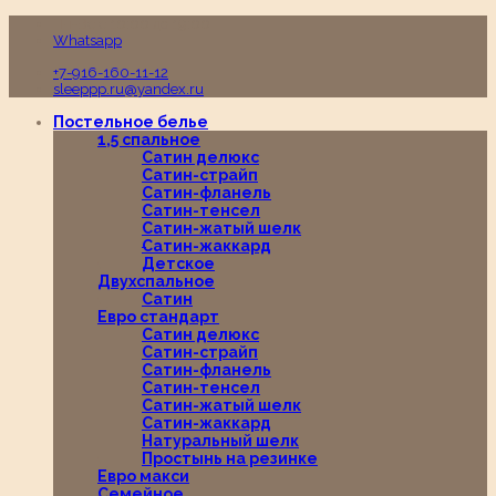
Пн-Вс с 10:00 до 19:00
Whatsapp
+7-916-160-11-12
sleeppp.ru@yandex.ru
Постельное белье
1,5 спальное
Сатин делюкс
Сатин-страйп
Сатин-фланель
Сатин-тенсел
Сатин-жатый шелк
Сатин-жаккард
Детское
Двухспальное
Сатин
Евро стандарт
Сатин делюкс
Сатин-страйп
Сатин-фланель
Сатин-тенсел
Сатин-жатый шелк
Сатин-жаккард
Натуральный шелк
Простынь на резинке
Евро макси
Семейное