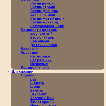
Сатин делюкс
Сатин-страйп
Сатин-фланель
сатин-тенсел
Сатин-жатый шелк
Сатин-жаккард
Натуральный шелк
Комплект с одеялом
1,5 спальный
Евро стандарт
Семейный
Детский набор
Наволочки
Простыни
На резинке
Без резинки
Махровые
Пододеяльники
Для спальни
Одеяла
Пух
Шерсть
Шелк
Бамбук
Эвкалипт
Хлопок / Лен
Фитотерапия
Микроволокно