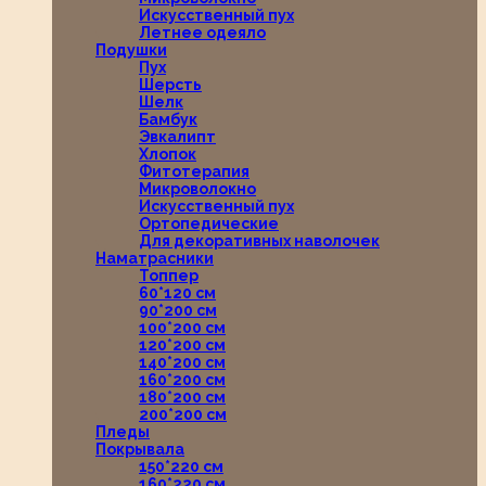
Искусственный пух
Летнее одеяло
Подушки
Пух
Шерсть
Шелк
Бамбук
Эвкалипт
Хлопок
Фитотерапия
Микроволокно
Искусственный пух
Ортопедические
Для декоративных наволочек
Наматрасники
Топпер
60*120 см
90*200 см
100*200 см
120*200 см
140*200 см
160*200 см
180*200 см
200*200 см
Пледы
Покрывала
150*220 см
160*220 см