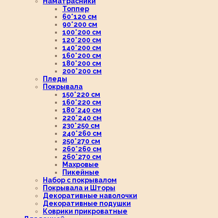
Наматрасники
Топпер
60*120 см
90*200 см
100*200 см
120*200 см
140*200 см
160*200 см
180*200 см
200*200 см
Пледы
Покрывала
150*220 см
160*220 см
180*240 см
220*240 см
230*250 см
240*260 см
250*270 см
260*260 см
260*270 см
Махровые
Пикейные
Набор с покрывалом
Покрывала и Шторы
Декоративные наволочки
Декоративные подушки
Коврики прикроватные