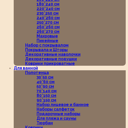
180*240 см
220*240 см
230*250 см
240*260 см
250*270 см
260*260 см
260*270 см
Махровые
Пикейные
Набор с покрывалом
Покрывала и Шторы
Декоративные наволочки
Декоративные подушки
Коврики прикроватные
Для ванной
Полотенца
30*50 см
40*60 см
50*90 см
70*140 см
80*150 см
90*150 см
Набор лицевое и банное
Наборы салфеток
Подарочные наборы
Для пляжа и сауны
Тюрбан
Коврики