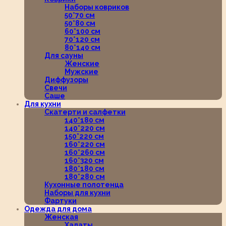
Наборы ковриков
50*70 см
50*80 см
60*100 см
70*120 см
80*140 см
Для сауны
Женские
Мужские
Диффузоры
Свечи
Саше
Для кухни
Скатерти и салфетки
140*180 см
140*220 см
150*220 см
160*220 см
160*260 см
160*320 см
180*180 см
180*280 см
Кухонные полотенца
Наборы для кухни
Фартуки
Одежда для дома
Женская
Халаты