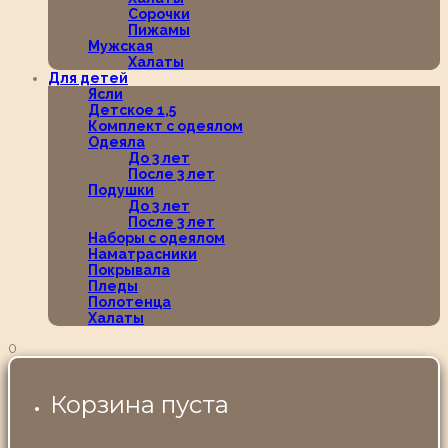
Сорочки
Пижамы
Мужская
Халаты
Для детей
Ясли
Детское 1,5
Комплект с одеялом
Одеяла
До 3 лет
После 3 лет
Подушки
До 3 лет
После 3 лет
Наборы с одеялом
Наматрасники
Покрывала
Пледы
Полотенца
Халаты
0
Корзина пуста