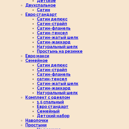
Детское
Двухспальное
Сатин
Евро стандарт
Сатин делюкс
Сатин-страйп
Сатин-фланель
Сатин-тенсел
Сатин-жатый шелк
Сатин-жаккард
Натуральный шелк
Простынь на резинке
Евро макси
Семейное
Сатин делюкс
Сатин-страйп
Сатин-фланель
сатин-тенсел
Сатин-жатый шелк
Сатин-жаккард
Натуральный шелк
Комплект с одеялом
1,5 спальный
Евро стандарт
Семейный
Детский набор
Наволочки
Простыни