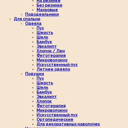
На резинке
Без резинки
Махровые
Пододеяльники
Для спальни
Одеяла
Пух
Шерсть
Шелк
Бамбук
Эвкалипт
Хлопок / Лен
Фитотерапия
Микроволокно
Искусственный пух
Летнее одеяло
Подушки
Пух
Шерсть
Шелк
Бамбук
Эвкалипт
Хлопок
Фитотерапия
Микроволокно
Искусственный пух
Ортопедические
Для декоративных наволочек