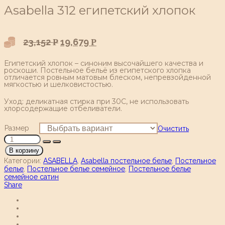
Аsabella 312 египетский хлопок
23,152
19,679
Р
Р
Египетский хлопок – синоним высочайшего качества и
роскоши. Постельное бельё из египетского хлопка
отличается ровным матовым блеском, непревзойденной
мягкостью и шелковистостью.
Уход: деликатная стирка при 30С, не использовать
хлорсодержащие отбеливатели.
Размер
Очистить
В корзину
Категории:
ASABELLA
,
Asabella постельное белье
,
Постельное
белье
,
Постельное белье семейное
,
Постельное белье
семейное сатин
Share