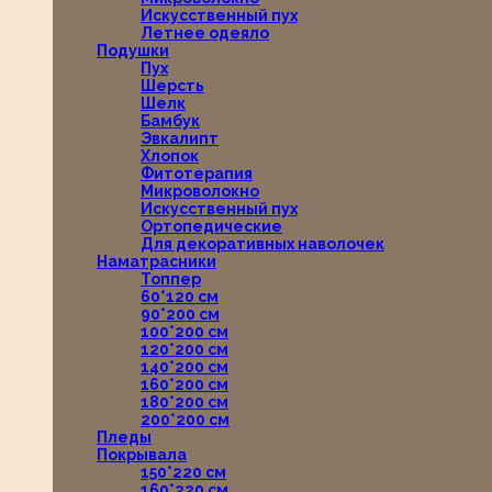
Искусственный пух
Летнее одеяло
Подушки
Пух
Шерсть
Шелк
Бамбук
Эвкалипт
Хлопок
Фитотерапия
Микроволокно
Искусственный пух
Ортопедические
Для декоративных наволочек
Наматрасники
Топпер
60*120 см
90*200 см
100*200 см
120*200 см
140*200 см
160*200 см
180*200 см
200*200 см
Пледы
Покрывала
150*220 см
160*220 см