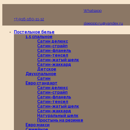
Пн-Вс с 10:00 до 19:00
Whatsapp
+7-916-160-11-12
sleeppp.ru@yandex.ru
Постельное белье
1,5 спальное
Сатин делюкс
Сатин-страйп
Сатин-фланель
Сатин-тенсел
Сатин-жатый шелк
Сатин-жаккард
Детское
Двухспальное
Сатин
Евро стандарт
Сатин делюкс
Сатин-страйп
Сатин-фланель
Сатин-тенсел
Сатин-жатый шелк
Сатин-жаккард
Натуральный шелк
Простынь на резинке
Евро макси
Семейное