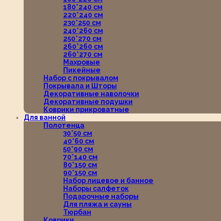
180*240 см
220*240 см
230*250 см
240*260 см
250*270 см
260*260 см
260*270 см
Махровые
Пикейные
Набор с покрывалом
Покрывала и Шторы
Декоративные наволочки
Декоративные подушки
Коврики прикроватные
Для ванной
Полотенца
30*50 см
40*60 см
50*90 см
70*140 см
80*150 см
90*150 см
Набор лицевое и банное
Наборы салфеток
Подарочные наборы
Для пляжа и сауны
Тюрбан
Коврики