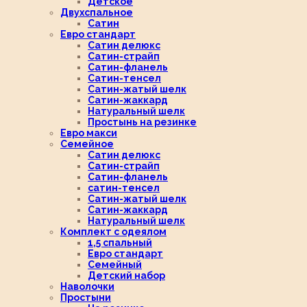
Детское
Двухспальное
Сатин
Евро стандарт
Сатин делюкс
Сатин-страйп
Сатин-фланель
Сатин-тенсел
Сатин-жатый шелк
Сатин-жаккард
Натуральный шелк
Простынь на резинке
Евро макси
Семейное
Сатин делюкс
Сатин-страйп
Сатин-фланель
сатин-тенсел
Сатин-жатый шелк
Сатин-жаккард
Натуральный шелк
Комплект с одеялом
1,5 спальный
Евро стандарт
Семейный
Детский набор
Наволочки
Простыни