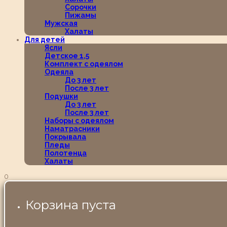
Сорочки
Пижамы
Мужская
Халаты
Для детей
Ясли
Детское 1,5
Комплект с одеялом
Одеяла
До 3 лет
После 3 лет
Подушки
До 3 лет
После 3 лет
Наборы с одеялом
Наматрасники
Покрывала
Пледы
Полотенца
Халаты
0
Корзина пуста