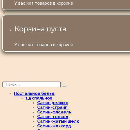
У вас нет товаров в корзине
0
Корзина пуста
У вас нет товаров в корзине
Постельное белье
1,5 спальное
Сатин делюкс
Сатин-страйп
Сатин-фланель
Сатин-тенсел
Сатин-жатый шелк
Сатин-жаккард