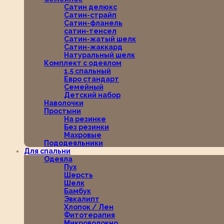
Сатин делюкс
Сатин-страйп
Сатин-фланель
сатин-тенсел
Сатин-жатый шелк
Сатин-жаккард
Натуральный шелк
Комплект с одеялом
1,5 спальный
Евро стандарт
Семейный
Детский набор
Наволочки
Простыни
На резинке
Без резинки
Махровые
Пододеяльники
Для спальни
Одеяла
Пух
Шерсть
Шелк
Бамбук
Эвкалипт
Хлопок / Лен
Фитотерапия
Микроволокно