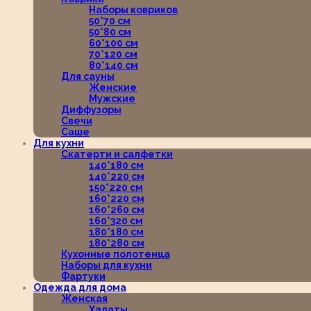
Наборы ковриков
50*70 см
50*80 см
60*100 см
70*120 см
80*140 см
Для сауны
Женские
Мужские
Диффузоры
Свечи
Саше
Для кухни
Скатерти и салфетки
140*180 см
140*220 см
150*220 см
160*220 см
160*260 см
160*320 см
180*180 см
180*280 см
Кухонные полотенца
Наборы для кухни
Фартуки
Одежда для дома
Женская
Халаты