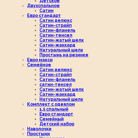
Детское
Двухспальное
Сатин
Евро стандарт
Сатин делюкс
Сатин-страйп
Сатин-фланель
Сатин-тенсел
Сатин-жатый шелк
Сатин-жаккард
Натуральный шелк
Простынь на резинке
Евро макси
Семейное
Сатин делюкс
Сатин-страйп
Сатин-фланель
сатин-тенсел
Сатин-жатый шелк
Сатин-жаккард
Натуральный шелк
Комплект с одеялом
1,5 спальный
Евро стандарт
Семейный
Детский набор
Наволочки
Простыни