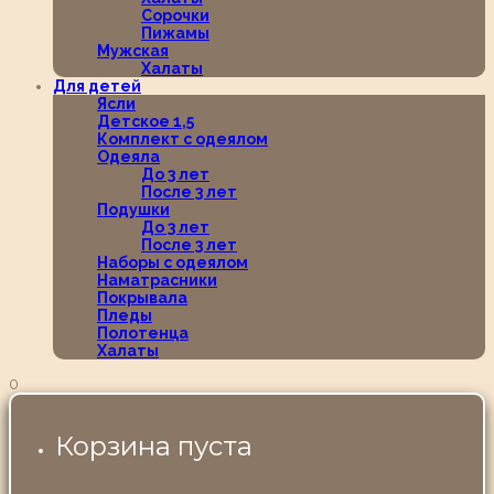
Сорочки
Пижамы
Мужская
Халаты
Для детей
Ясли
Детское 1,5
Комплект с одеялом
Одеяла
До 3 лет
После 3 лет
Подушки
До 3 лет
После 3 лет
Наборы с одеялом
Наматрасники
Покрывала
Пледы
Полотенца
Халаты
0
Корзина пуста