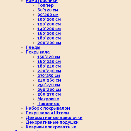
Наматрасники
Топпер
60*120 см
90*200 см
100*200 см
120*200 см
140*200 см
160*200 см
180*200 см
200*200 см
Пледы
Покрывала
150*220 см
160*220 см
180*240 см
220*240 см
230*250 см
240*260 см
250*270 см
260*260 см
260*270 см
Махровые
Пикейные
Набор с покрывалом
Покрывала и Шторы
Декоративные наволочки
Декоративные подушки
Коврики прикроватные