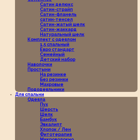
Сатин делюкс
Сатин-страйп
Сатин-фланель
сатин-тенсел
Сатин-жатый шелк
Сатин-жаккард
Натуральный шелк
Комплект с одеялом
1,5 спальный
Евро стандарт
Семейный
Детский набор
Наволочки
Простыни
На резинке
Без резинки
Махровые
Пододеяльники
Для спальни
Одеяла
Пух
Шерсть
Шелк
Бамбук
Эвкалипт
Хлопок / Лен
Фитотерапия
Микроволокно