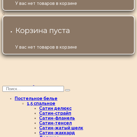
У вас нет товаров в корзине
0
Корзина пуста
У вас нет товаров в корзине
Постельное белье
1,5 спальное
Сатин делюкс
Сатин-страйп
Сатин-фланель
Сатин-тенсел
Сатин-жатый шелк
Сатин-жаккард