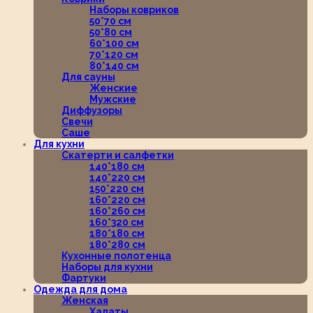
Наборы ковриков
50*70 см
50*80 см
60*100 см
70*120 см
80*140 см
Для сауны
Женские
Мужские
Диффузоры
Свечи
Саше
Для кухни
Скатерти и салфетки
140*180 см
140*220 см
150*220 см
160*220 см
160*260 см
160*320 см
180*180 см
180*280 см
Кухонные полотенца
Наборы для кухни
Фартуки
Одежда для дома
Женская
Халаты