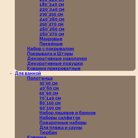
180*240 см
220*240 см
230*250 см
240*260 см
250*270 см
260*260 см
260*270 см
Махровые
Пикейные
Набор с покрывалом
Покрывала и Шторы
Декоративные наволочки
Декоративные подушки
Коврики прикроватные
Для ванной
Полотенца
30*50 см
40*60 см
50*90 см
70*140 см
80*150 см
90*150 см
Набор лицевое и банное
Наборы салфеток
Подарочные наборы
Для пляжа и сауны
Тюрбан
Коврики