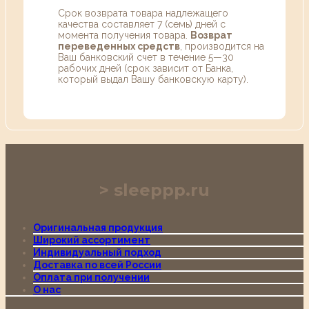
Срок возврата товара надлежащего
качества составляет 7 (семь) дней с
момента получения товара.
Возврат
переведенных средств
, производится на
Ваш банковский счет в течение 5—30
рабочих дней (срок зависит от Банка,
который выдал Вашу банковскую карту).
sleeppp.ru
Оригинальная продукция
Широкий ассортимент
Индивидуальный подход
Доставка по всей России
Оплата при получении
О нас