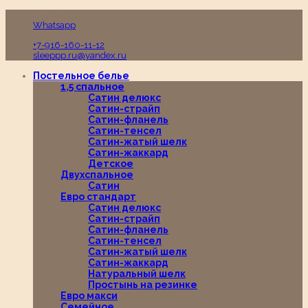
Пн-Вс с 10:00 до 19:00
Whatsapp
+7-916-160-11-12
sleeppp.ru@yandex.ru
Постельное белье
1,5 спальное
Сатин делюкс
Сатин-страйп
Сатин-фланель
Сатин-тенсел
Сатин-жатый шелк
Сатин-жаккард
Детское
Двухспальное
Сатин
Евро стандарт
Сатин делюкс
Сатин-страйп
Сатин-фланель
Сатин-тенсел
Сатин-жатый шелк
Сатин-жаккард
Натуральный шелк
Простынь на резинке
Евро макси
Семейное