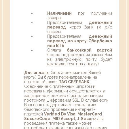
Наличными
при получении
товара
Предварительный
денежный
перевод
через банк на р/с
фирмы
Предварительная
денежный
перевод на карту Сбербанка
или ВТБ
Оплата
банковской картой
(после подтвеждения заказа Вам
на электронную почту будет
выставлен счет на оплату)
Для оплаты
(ввода реквизитов Вашей
карты) Вы будете перенаправлены на
платежный шлюз
ПАО СБЕРБАНК
.
Соединение с платежным шлюзом и
передача информации осуществляется в
защищенном режиме с использованием
протокола шифрования SSL. В случае если
Ваш банк поддерживает технологию
безопасного проведения интернет-
платежей
Verified By Visa, MasterCard
SecureCode, MIR Accept, J-Secure
для
проведения платежа также может
потребоваться ввод специального пароля.