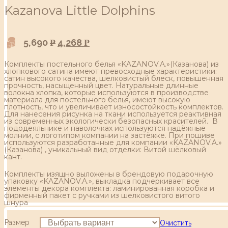
Kazanova Little Dolphins
5,690
4,268
Р
Р
Комплекты постельного белья «KAZANOV.A.»(Казанова) из
хлопкового сатина имеют превосходные характеристики:
сатин высокого качества, шелковистый блеск, повышенная
прочность, насыщенный цвет. Натуральные длинные
волокна хлопка, которые используются в производстве
материала для постельного белья, имеют высокую
плотность, что и увеличивает износостойкость комплектов.
Для нанесения рисунка на ткани используется реактивная
из современных экологически безопасных красителей. В
пододеяльнике и наволочках используются надёжные
молнии, с логотипом компании на застёжке. При пошиве
используются разработанные для компании «KAZANOV.A.»
(Казанова) , уникальный вид отделки: Витой шёлковый
кант.
Комплекты изящно выложены в брендовую подарочную
упаковку «KAZANOV.A.», выкладка подчеркивает все
элементы декора комплекта: ламинированная коробка и
фирменный пакет с ручками из шелковистого витого
шнура
Размер
Очистить