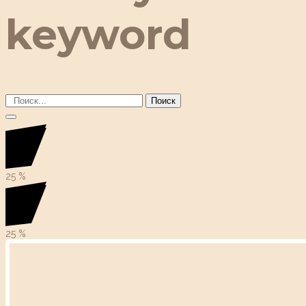
keyword
Поиск
25
%
25
%