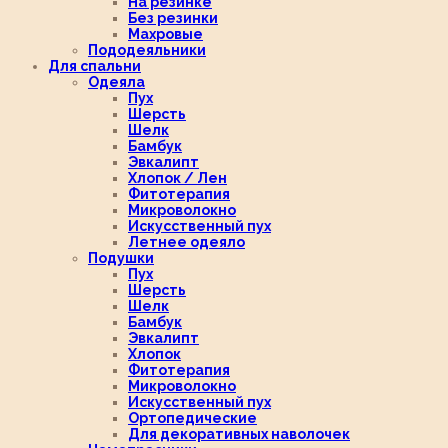
На резинке
Без резинки
Махровые
Пододеяльники
Для спальни
Одеяла
Пух
Шерсть
Шелк
Бамбук
Эвкалипт
Хлопок / Лен
Фитотерапия
Микроволокно
Искусственный пух
Летнее одеяло
Подушки
Пух
Шерсть
Шелк
Бамбук
Эвкалипт
Хлопок
Фитотерапия
Микроволокно
Искусственный пух
Ортопедические
Для декоративных наволочек