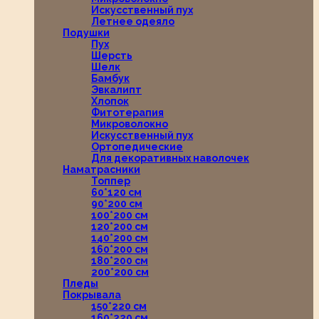
Искусственный пух
Летнее одеяло
Подушки
Пух
Шерсть
Шелк
Бамбук
Эвкалипт
Хлопок
Фитотерапия
Микроволокно
Искусственный пух
Ортопедические
Для декоративных наволочек
Наматрасники
Топпер
60*120 см
90*200 см
100*200 см
120*200 см
140*200 см
160*200 см
180*200 см
200*200 см
Пледы
Покрывала
150*220 см
160*220 см